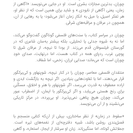
ران، بدترین مجازات بشری ا‌ست. او در جایی می‌نویسد: «آگاهی از
ان، یعنی آگاهی از نابودی.» و شاید برای همین است که از نظر او،
 تفکر اصیل، با میل به انکارِ زمان آغاز می‌شود؛ یا به رهایی از آن،
چون در عرفان و مراقبه‌های شرقی.
ران در سراسر کتاب، با سنت‌های فلسفی گوناگون گفت‌وگو می‌کند،
ا نه به شیوه‌ جدلی یا تحلیلی، بلکه بیشتر به‌سان شاعری که در
رستان فیلسوفان قدم می‌زند. از بودا تا نیچه، از عرفان شرق تا
چی غرب، ردپای همه در کتاب هست، اما درنهایت، صدای خودِ
ران است که می‌ماند؛ صدایی لرزان، زخمی، اما شفاف.
تقدان فلسفی معاصر، چوران را در کنار نیچه، شوپنهاور و کی‌یرکگور
ار می‌دهند، اما با تفاوت‌هایی بنیادین. اگر نیچه به بازگشت ابدی و
اده‌ معطوف به قدرت می‌رسد، اگر شوپنهاور با هنر و اخلاق، مسکّنی
ای رنج هستی می‌یابد، و اگر کی‌یرکگور با ایمان، از اضطراب عبور
‌کند، چوران هیچ پناهی نمی‌پذیرد. او بی‌پرده، در مرکزِ تاریکی
‌نشیند و از آن می‌نویسد.
قوط در زمان» از نظر ساختاری، بیش از آن‌که کتابی منسجم با
ل‌بندی روشن باشد، شبیه دفترچه‌ای از نغمه‌های تیره است.
لاتش کوتاه، اما سنگین‌اند. زبان او سرشار از ایجاز، استعاره، و گاهی