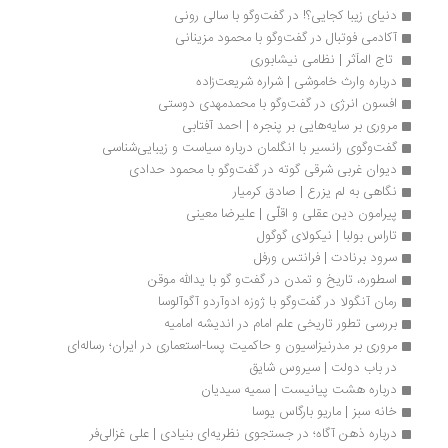
دنیای زیبا کجایی؟! در گفت‌وگو با سالی رونی
آکادمی فوتبال در گفت‌وگو با محمود مزینانی
 تاج المآثر | نظامی نیشابوری
درباره وارث خاموشی | شراره شریعت‌زاده
افسون انرژی در گفت‌وگو با محمدمهدی دوستی
مروری بر سایه‌هایی بر پنجره | احمد آفتابی
گفت‌وگوی رانسیر با انگلمان درباره سیاست و زیبایی‌شناسی
دیوان غربی شرقی گوته در گفت‌وگو با محمود حدادی
نگاهی به لم یزرع | صاد‌ق کرمیار
پیرامون دین عقلی و اقلّی | علیرضا معینی
تاراس بولبا | نیکولای گوگول
سرود برنادت | فرانتس ورفل
اسطوره، تاریخ و تمدن در گفت‌و گو با یدالله موقن
رمان آنگولا در گفت‌وگو با ژوزه ادوآردو آگوآلوسا
بررسی تطور تاریخی علم امام در اندیشه امامیه 
مروری بر مدرنیزاسیون و حاکمیت پسا-استعماری در ایران؛ رساله‌ای 
در باب دولت | سیروس شایق
درباره هشت پیانیست | سمیه سیدیان
خانه سبز | ماریو بارگاس یوسا
درباره ذهن آگاه؛ در جستجوی نظریه‌ای بنیادی | علی غزالی‌فر