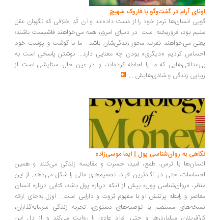
ونای آرام در گفت‌وگو با فاروک شهیچ
یی انسان‌ها ترمزِ خود را از دست داده‌اند و آن کُدِ اخلاقی که نگهبان عقل
یم بود، فروریخته است. در دنیای امروز، همه می‌خواهند فاشیست باشند؛
نی می‌خواهند نفرت، محورِ زندگی‌شان باشد... ما با گوشت و پوست خود
ساس کردیم «دیگری» بودن چه معنایی دارد... نوشتن پاسخی است به
‌عدالتی‌هایی که ما را احاطه کرده‌اند، و در عین حال، ستایشی است از
بایی زندگی و شادی‌هایش
...
اهی به روان‌شناسی پول | ایما موسی‌زاده
سان‌ها با ترس، طمع، امید، حسرت و مقایسه زندگی می‌کنند و همین
ساسات، حتی در آگاه‌ترین افراد، تصمیم‌های مالی را شکل می‌دهد. از این
ظر، «روان‌شناسی پول» بیش از آنکه درباره پول باشد، کتابی درباره انسان
اصر و رابطه پرتنش او با مفهوم ثروت و دارایی است... اوزل به‌جای ارائه
خه‌های مستقیم یا توصیه‌های دستوری، تجربه زندگی سرمایه‌گذاران،
رآفرینان، میلیاردرها و حتی افراد عادی را روایت می‌کند و از دل این