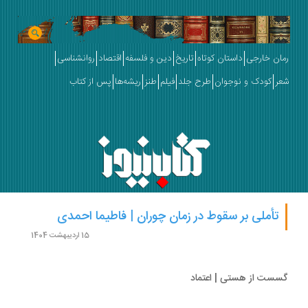
ان خارجی
داستان کوتاه
تاریخ
دین و فلسفه
اقتصاد
روانشناسی
ر
کودک و نوجوان
طرح جلد
فیلم
طنز
ریشه‌ها
پس از کتاب
تأملی بر سقوط در زمان چوران | فاطیما احمدی
15 اردیبهشت 1404
ست از هستی | اعتماد