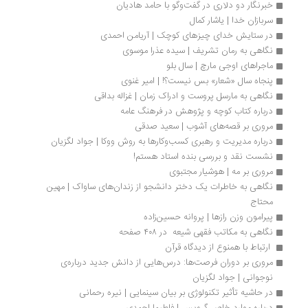
خبرنگار دو دلاری در گفت‌وگو با حامد هادیان
سربازان خدا | یاشار کمال
در ستایش خدای چیزهای کوچک | آریامن احمدی
نگاهی به رمان تشریف | سیده عذرا موسوی 
ماجراهای اوجی مارچ | سال بلو
پنجاه سال «شعار» بس نیست؟! | امیر غنوی
نگاهی به مارسل پروست و ادراک زمان | غزاله بداقی
درباره کتاب کوچه و پژوهش در فرهنگ عامه 
مروری بر قصه‌های آشوب | سعید صدقی
درباره مدیریت و رهبری کسب‌و‌کارها به روش ووکا | جواد لگزیان
نشست نقد و بررسی بنده استاد هستم!
مروری بر مه | هوشیار مجتبوی
نگاهی به خاطرات یک دختر دانشجو از زندان‌های ساواک | مهین 
محتاج
پیرامون وزن رازها | پروانه حسین‌زاده 
نگاهی به مکاتب فقهی شیعه  در ۴۰۸ صفحه
 ارتباط با همنوع از دیدگاه قرآن 
مروری بر دوران فرصت‌ها: درس‌هایی از دانش جدید درباره‌ی 
نوجوانی | جواد لگزیان
در حاشیه تأثیر تکنولوژی بر بیان سینمایی | نیره رحمانی