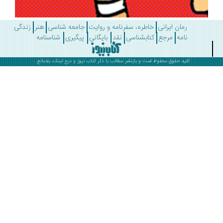
رمان ایرانی
خاطره، سفرنامه و روایت
جامعه شناسی
هنر
زندگی
نامه
مرجع
کتابشناسی
نقد
بایگانی
پیگیری
شناسنامه
کلیه حقوق محفوظ است و بازنشر مطالب با ذکر
کتاب نیوز
و درج لینک، بلامانع .