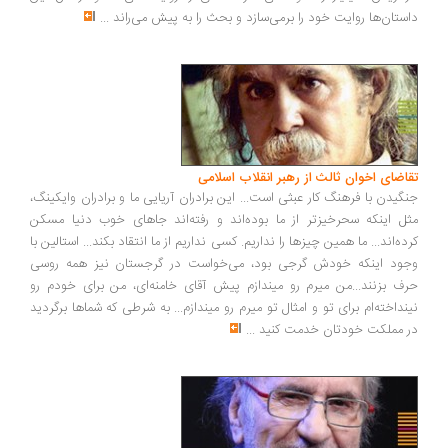
ستان‌ها روایت خود را برمی‌سازد و بحث را به پیش می‌راند
...
اضای اخوان ثالث از رهبر انقلاب اسلامی
گیدن با فرهنگ کار عبثی است... این برادران آریایی ما و برادران وایکینگ،
ل اینکه سحرخیزتر از ما بوده‌اند و رفته‌اند جاهای خوب دنیا مسکن
ده‌اند... ما همین چیزها را نداریم. کسی نداریم از ما انتقاد بکند... استالین با
ود اینکه خودش گرجی بود، می‌خواست در گرجستان نیز همه روسی
ف بزنند...من میرم رو میندازم پیش آقای خامنه‌ای، من برای خودم رو
نداخته‌ام برای تو و امثال تو میرم رو میندازم... به شرطی که شماها برگردید
 مملکت خودتان خدمت کنید
...