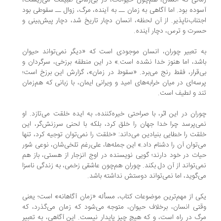
انی که انسان، هم‌چون حیوانات، در بی‌زمانی طبیعت می‌زیست،
وده بود. اما آگاهی به زمان ــ به آینده، مرگ، زوال ــ سقوطی بود
تناب‌ناپذیر. از آن لحظه، انسان دچار تاریخ شد، دچار پیش‌بینی و
رت و ترس، دچار آینده.
 تعبیر چوران، انسان موجودی است که «دیگر نمی‌تواند حیوان
شد، اما هنوز خدا نشده است.» در این منطقه برزخی، سرگردان و
‌قرار، فقط رنج می‌برد. «سقوط در زمان»، گزارش این برزخ است؛
سه‌ای در میان خرابه‌های امید و ویرانی ایمان، با زبانی که هم‌زمان
د و لطیف است.
ران در این اثر، با صراحتی خیره‌کننده، به ایده‌ خلقت می‌تازد. او
ی‌پرسد چرا خدا جهان را خلق کرد، بلکه با لحنی سرزنش‌گر، این
قت را خطایی بنیادین می‌داند: «خلقت را نمی‌توان توجیه کرد، تنها
‌توان آن را دشنام داد.» این جمله‌ها، علی‌رغم تلخی‌شان، نوعی شور
ات در خود دارند؛ گویی نویسنده در اوج انزجار از هستی، باز هم
ی‌تواند از آن دل بکند. چوران هم‌چون عاشقی زخمی، به زندگی ناسزا
‌گوید، اما نمی‌تواند دوستش نداشته باشد.
ی از مهم‌ترین موضوعات کتاب، مسأله‌ «زمان آگاهانه» است؛ یعنی
تی انسان، برخلاف حیوان، متوجه می‌شود که زمان می‌گذرد، که
گ در راه است، و که هیچ چیز پایدار نیست. این آگاهی، به تعبیر