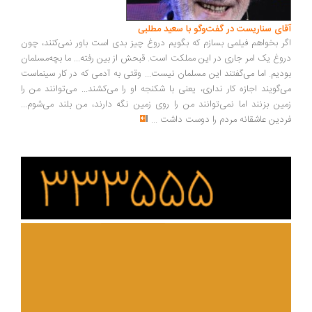
ای سناریست در گفت‌وگو با سعید مطلبی
ر بخواهم فیلمی بسازم که بگویم دروغ چیز بدی است باور نمی‌کنند، چون
وغ یک امر جاری در این مملکت است. قبحش از بین رفته... ما بچه‌مسلمان
دیم. اما می‌گفتند این مسلمان نیست... وقتی به آدمی که در کار سینماست
‌گویند اجازه کار نداری، یعنی با شکنجه او را می‌کشند... می‌توانند من را
ین بزنند اما نمی‌توانند من را روی زمین نگه دارند، من بلند می‌شوم...
دین عاشقانه مردم را دوست داشت
...