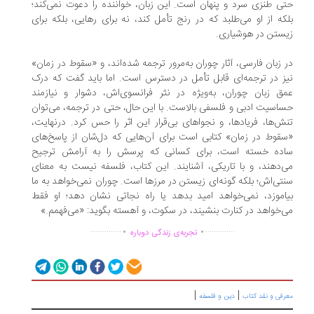
ی طنزی سرد و پنهان است. این زبان، خواننده را دعوت نمی‌کند؛
که از او می‌طلبد که در رنج تأمل کند، نه برای رهایی، بلکه برای
ستن در هوشیاری.
 زبان فارسی، آثار چوران به‌مرور ترجمه شده‌اند، و «سقوط در زمان»
ز در ترجمه‌ای قابل تأمل در دسترس است. اما باید گفت که درک
ق زبان چوران، به‌ویژه در نثر فرانسوی‌اش، دشوار و نیازمند
اسیت ادبی و فلسفی بالاست. با این حال، حتی در ترجمه، می‌توان
ش‌ها، فریادها، و نجواهای بی‌قرار این اثر را حس کرد. درنهایت،
قوط در زمان» کتابی‌ است برای آن‌هایی که دل‌شان از پاسخ‌های
اده خسته است، برای کسانی که پرسش را به آرامش ترجیح
‌دهند، و با تاریکی، آشنایند. این کتاب، فلسفه نیست به معنای
تی‌اش؛ بلکه گونه‌ای زیستن در مرزها است. چوران نمی‌خواهد به ما
اموزد، نمی‌خواهد امید بدهد یا راه نجاتی نشان دهد؛ او فقط
‌خواهد در کنارت بنشیند، در سکوت، و آهسته بگوید: «می‌فهمم.»
.
.
...............
..............
تجربه‌ی زندگی دوباره
|
|
رفی و نقد کتاب
دین و فلسفه