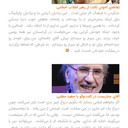
تقاضای اخوان ثالث از رهبر انقلاب اسلامی
جنگیدن با فرهنگ کار عبثی است... این برادران آریایی ما و برادران وایکینگ،
مثل اینکه سحرخیزتر از ما بوده‌اند و رفته‌اند جاهای خوب دنیا مسکن
کرده‌اند... ما همین چیزها را نداریم. کسی نداریم از ما انتقاد بکند... استالین با
وجود اینکه خودش گرجی بود، می‌خواست در گرجستان نیز همه روسی
حرف بزنند...من میرم رو میندازم پیش آقای خامنه‌ای، من برای خودم رو
نینداخته‌ام برای تو و امثال تو میرم رو میندازم... به شرطی که شماها برگردید
در مملکت خودتان خدمت کنید
...
آقای سناریست در گفت‌وگو با سعید مطلبی
اگر بخواهم فیلمی بسازم که بگویم دروغ چیز بدی است باور نمی‌کنند، چون
دروغ یک امر جاری در این مملکت است. قبحش از بین رفته... ما بچه‌مسلمان
بودیم. اما می‌گفتند این مسلمان نیست... وقتی به آدمی که در کار سینماست
می‌گویند اجازه کار نداری، یعنی با شکنجه او را می‌کشند... می‌توانند من را
زمین بزنند اما نمی‌توانند من را روی زمین نگه دارند، من بلند می‌شوم...