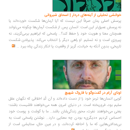
خوانشی تحلیلی از آینه‌های دردار | اسحاق شیروانی
پرسش اصلی رمان صرفاً این نیست که آیا آرمان‌ها شکست خورده‌اند یا
نه.پرسش عمیق‌تر این است: انسان پس از شکست آرمان‌ها چگونه می‌تواند
همچنان معنا و هویت خود را حفظ کند؟... پاسخی که ابراهیم برمی‌گزیند، نه
پیروزی است و نه تسلیم. او راهی دیگر را انتخاب می‌کند: پذیرفتن شکست
تاریخی، بدون آنکه به خیانت، گریز از واقعیت یا انکار زندگی پناه ببرد
...
اونای آرام در گفت‌وگو با فاروک شهیچ‭
گویی انسان‌ها ترمزِ خود را از دست داده‌اند و آن کُدِ اخلاقی که نگهبان عقل
سلیم بود، فروریخته است. در دنیای امروز، همه می‌خواهند فاشیست باشند؛
یعنی می‌خواهند نفرت، محورِ زندگی‌شان باشد... ما با گوشت و پوست خود
احساس کردیم «دیگری» بودن چه معنایی دارد... نوشتن پاسخی است به
بی‌عدالتی‌هایی که ما را احاطه کرده‌اند، و در عین حال، ستایشی است از