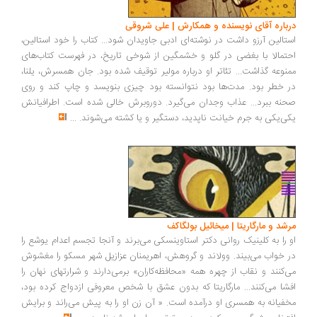
درباره آقای نویسنده و همکارش | علی شروقی
استالین آرزو داشت در نوشته‌ای ادبی جاویدان شود... کتاب را خود استالین،
احتمالا با بغضی در گلو و خشمگین از شوخی تاریخ، در فهرست کتاب‌های
ممنوعه گذاشت... تئاتر او درباره مولیر توقیف شده بود. جان همسرش، یلنا،
در خطر بود. مدت‌ها بود نتوانسته بود چیزی بنویسد و چاپ کند و روی
صحنه ببرد... عذاب وجدان می‌گیرد. دوروبرش خالی شده است. اطرافیانش
یکی‌یکی به جرم خیانت ناپدید، دستگیر و یا کشته می‌شوند.
...
مرشد و مارگاریتا | میخائیل بولگاکف
او را به کلینیک روانی دکتر استاوینسکی می‌برند و آنجا تجسم اعدام یوشع را
در خواب می‌بیند. وولاند و گروهش، اهریمنان عزازیل شهر مسکو را مغشوش
می‌کنند و نقاب از چهره همه «محافظه‌کاران» برمی‌دارند و شرارتهای نهان را
افشا می‌کنند... مارگاریتا که بدون عشق با شخص معروفی ازدواج کرده بود،
مخفیانه به همسری او درآمده است. « آن زن او را به پیش می‌راند و برایش