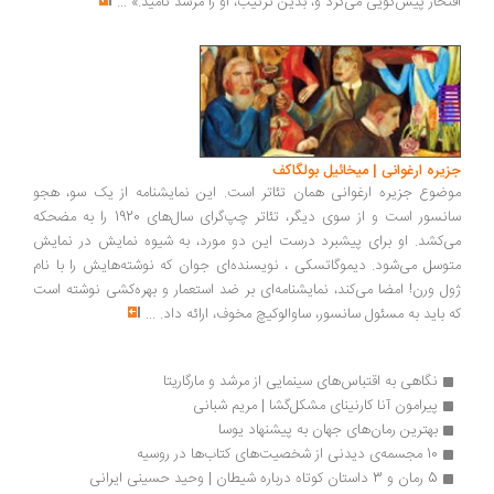
افتخار پیش‌گویی می‌کرد و، بدین ترتیب،‌ او را مرشد نامید.»
...
جزیره ارغوانی | میخائیل بولگاکف
موضوع جزیره ارغوانی همان تئاتر است. این نمایشنامه از یک سو، هجو
سانسور است و از سوی دیگر، تئاتر چپ‌گرای سال‌های 1920 را به مضحکه
می‌کشد. او برای پیشبرد درست این دو مورد، به شیوه نمایش در نمایش
متوسل می‌شود. دیموگاتسکی ، نویسنده‌ای جوان که نوشته‌هایش را با نام
ژول ورن! امضا می‌کند، نمایشنامه‌ای بر ضد استعمار و بهره‌کشی نوشته است
که باید به مسئول سانسور، ساوالوکیچ مخوف، ارائه داد.
...
نگاهی به اقتباس‌های سینمایی از مرشد و مارگاریتا
پیرامون آنا کارنینای مشکل‌گشا | مریم شبانی
بهترین رمان‌های جهان به پیشنهاد یوسا
10 مجسمه‌ی دیدنی از شخصیت‌های کتاب‌ها در روسیه
5 رمان و 3 داستان کوتاه درباره شیطان | وحید حسینی ایرانی