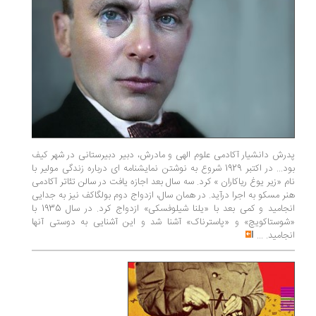
پدرش دانشیار آکادمی علوم الهی و مادرش، دبیر دبیرستانی در شهر کیف
بود... در اکتبر 1929 شروع به نوشتن نمایشنامه ای درباره زندگی مولیر با
نام «زیر یوغ ریاکاران » کرد. سه سال بعد اجازه یافت در سالن تئاتر آکادمی
هنر مسکو به اجرا درآید. در همان سال، ازدواج دوم بولگاکف نیز به جدایی
انجامید و کمی بعد با «یلنا شیلوفسکی» ازدواج کرد. در سال 1935 با
«شوستاکویچ» و «پاسترناک» آشنا شد و این آشنایی به دوستی آنها
انجامید.
...