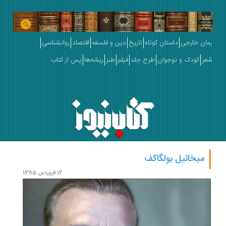
رمان خارجی
داستان کوتاه
تاریخ
دین و فلسفه
اقتصاد
روانشناسی
شعر
کودک و نوجوان
طرح جلد
فیلم
طنز
ریشه‌ها
پس از کتاب
میخائیل بولگاکف
12 فروردین 1385