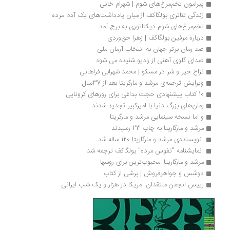
پیرامون تخم‌مرغ‌های شوم | شهرام خانی
زندگی تئاتری بولگاکف از میان یادداشت‌های یک آدم مرده
تخم‌مرغ‌های شوم دیکتاتوری به برج آمد
درباره مرفین بولگاکف | زهرا حق‌وردی
صد رمان برتر جهان به انتخاب آرمان ملی
صدای گلوی آهنی از رادیو شنیده می شود
نزاع خیر و شر در مسکو | محمد شهرابی فراهانی
ویرایش ترجمه‌ی مرشد و مارگریتا بعد از 37سال
10 کتاب پیشنهادی حجت بداغی برای روزهای کرونایی
رمان‌های بزرگ دنیا با امیرکبیر تجدید شدند
و اما نسخه سینمایی مرشد و مارگریتا
مرشد و مارگاریتا به چاپ 23 رسیدند
 نویسنده‌ی مرشد و مارگاریتا 120 ساله شد 
 نمایشنامه "نفوس مرده" بولگاکف ترجمه شد 
مرشد و مارگاریتا: محبوب‌ترین برای روسها
دوشس و جواهرفروش | برشی از کتاب
رییس انجمن منتقدان آمریکا در هزار و یک شب ایرانی