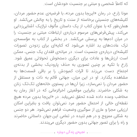
 کاملاً شخصی و مبتنی بر جنسیت خودشان است.
نا زارع، در رمان «این‌جا بدون مرد»، با فرضیه‌ی عدم حضور مردان،
یشه‌های جنسیتیِ برخاسته از سنت و تاریخ را به چالش می‌کشد. او
ان‌طور که با عنوان کتاب از یک داستان مألوف تراژیک آشنایی‌زدایی
‌کند، پیش‌فرض‌های مرسوم درباره‌ی ارتباطات مبتنی بر جنسیت را
 میان آدم‌ها به پرسش می‌کشد. در بخشی از کتاب به مؤسسه‌ی
ک عادت‌های بد اشاره می‌شود که کنایه‌ای برای زدودن تصورات
یشه‌ای درباره‌ی جنسیت است. در میانه‌ی فقدان یک جنس، ممکن
ت ارزش‌ها و عادات برای دیگری دستخوش تحولاتی عمیق شود.
رع با تکیه بر چنین تصوری به حذف پارودیک بخشی از بدنه‌ی
تماع دست می‌زند تا اثرات کمبودش را بر باقی قسمت‌ها به
اهده بگذارد. او در این میان، جهانی قائم به ذات و مستقل از
ور مردان را نمی‌سازد، زیرا آن‌ها در پستوی خانه‌های تک‌تک زنان
 شکلی حاضرند. بنابراین موقعیتی آخرالزمانی که در آغاز رمان به
اطب وعده داده شده تحقق نمی‌یابد. در «این‌جا بدون مرد» هیچ
طه‌ای خالی از احتمال حضور مرد نمی‌توان یافت و بنابراین امکان
زیابی مجزا و عاری از سوگیری وضعیت فراهم نمی‌شود. هر دو جنس
 شکلی ممزوج و در هم تنیده در تمامی این جهان داستانی حاضرند
راه را برای تصور جهانی بدون حضور دیگری می‌بندند.
.
.
..............
..............
تجربه‌ی زندگی دوباره