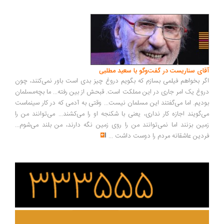
ای سناریست در گفت‌وگو با سعید مطلبی
ر بخواهم فیلمی بسازم که بگویم دروغ چیز بدی است باور نمی‌کنند، چون
وغ یک امر جاری در این مملکت است. قبحش از بین رفته... ما بچه‌مسلمان
دیم. اما می‌گفتند این مسلمان نیست... وقتی به آدمی که در کار سینماست
‌گویند اجازه کار نداری، یعنی با شکنجه او را می‌کشند... می‌توانند من را
ین بزنند اما نمی‌توانند من را روی زمین نگه دارند، من بلند می‌شوم...
دین عاشقانه مردم را دوست داشت
...