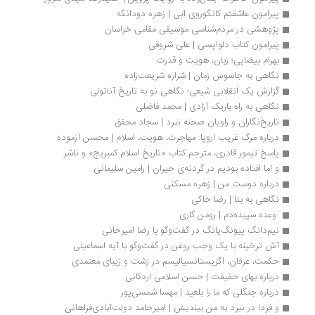
پیرامون عاشقتم کانگوروی آبی | زهره دودانگه
پژوهشی در مردم‌شناسی موسیقی مقامی خراسان
پیرامون کتاب دلواپسی | علی شروقی
بهرام بیضایی؛ زبان، هویت و قدرت
نگاهی به جاسوس زمان | شراره شریعت‌زاده
گزارش یک انقلابی شیعی؛‌ نگاهی نو به تاریخ‌ آناتولی
نگاهی به راه باریک آزادی | محمد فاضلی
تاریخ‌نگاران و راویان صحنه نبرد | سجاد محقق
درباره مرگ غریب اروپا: مهاجرت، هویت، اسلام | محسن آزموده
پاسخ تیمور قادری، مترجم کتاب «تاریخ اسلام کمبریج» و ناشر 
و اما افتاده بودیم در گردنه‏‌ی حیران | رامین سلیمانی
درباره دوست من | زهره مسکنی
نگاهی به بتا | رضا خاکی
 وعده سپیده‌دم | رومن گاری
نیم‌دانگ پیونگ‌یانگ در گفت‌وگو با رضا امیرخانی
آش ترخینه با یک وجب روغن در گفت‌وگو با آیه اسماعیلی
حکمت، عرفان، اگزیستانسیالیسم در زشت و زیبای معتمدی
درباره بهای حقیقت | حسن اسلامی اردکانی
درباره جنگلی که ما را بلعید | مهسا شمسی‌پور
و فردا در نبرد به من بیندیش | امیرحامد دولت‌آبادی‌فراهانی