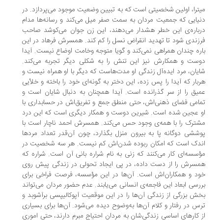
ترا، اولین شخصیتی است که به تبیین وضعیت موجود می‌پردازد. در
یایی که جمعیت مردان به سمت صفر میل می‌کند و رسانه‌ها مدام
باره‌ی این خطر هشدار می‌دهند، این زن جوان می‌کوشد صاحب
زندی شود تا تهدید انقراض نسل را کم کند. همسرش فرهاد در این‌
ره چندان همراهی نمی‌کند و گویا متوجه وخامت اوضاع نیست. آیدا
ست و همکارش نیز این تنش را به شکلی دیگر تجربه می‌کند.
یان، مرد ایده‌آل زندگی او مدت‌هاست که دیگر با او همراه نیست و
بار که آیدا را پس زده، این دختر به گونه‌ای خود را باخته و خلأیی
یق را از سر گذرانده است. آیدا همچنان به دنبال شایان است و
امی فضای ذهنی‌اش، حتی منطق جمع و تفریق‌اش در حسابداری با
 عجین شده است. شیرین دوست و همکار دیگری است که این درد
ترک را با همه‌ی وجود حس می‌کند. همسرش احمد ناچار است با
ششی دوگانه پا به بیرون منزل بگذارد، چون آن‌قدر تعداد مردها
دک است که امکان ربوده شدن‌اش کم نیست. هر سه شخصیت در
سسه‌ای کار می‌کنند که زنی به نام شراره بانی آن است. شراره که
سرش را از دست داده، در پی ایجاد تحولی در زندگی پیش‌ روی
د و همکاران‌اش است. آن‌ها در این مؤسسه، فرصت فراخی برای
رسی ابعاد این فاجعه‌ی انسانی می‌یابند. عدم حضور مردان می‌تواند
ش بزرگی از زندگی آن‌ها را در این موقعیت آپوکالیپسی برآشوبد و
س در رفتار و کلام آن‌ها به‌وضوح دیده می‌شود. آن‌ها برای بسیاری
 کارهای اساسی زندگی‌شان به مردان احتیاج مبرم دارند، حتی اموری