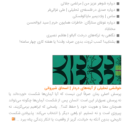
درباره شوهر عزیز من | مرتضی جلالی
درباره صدق در فلسفه‌ی تحلیلی | علی غزالی‌فر
ساس | ولادیمیر مایاکوفسکی
درباره غوغای ستارگان: خاطرات همایون خرم | سید ابوالحسن 
مختاباد
نگاهی به ترکه‌های درخت آلبالو | هاشم نصیری
بشتابید! کسب ثروت، بدون صرف وقت! یا هفته کاری چهار ساعته!
انشی تحلیلی از آینه‌های دردار | اسحاق شیروانی
سش اصلی رمان صرفاً این نیست که آیا آرمان‌ها شکست خورده‌اند یا
.پرسش عمیق‌تر این است: انسان پس از شکست آرمان‌ها چگونه می‌تواند
چنان معنا و هویت خود را حفظ کند؟... پاسخی که ابراهیم برمی‌گزیند، نه
روزی است و نه تسلیم. او راهی دیگر را انتخاب می‌کند: پذیرفتن شکست
ریخی، بدون آنکه به خیانت، گریز از واقعیت یا انکار زندگی پناه ببرد
...