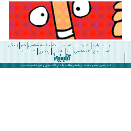
رمان ایرانی
خاطره، سفرنامه و روایت
جامعه شناسی
هنر
زندگی
نامه
مرجع
کتابشناسی
نقد
بایگانی
پیگیری
شناسنامه
کلیه حقوق محفوظ است و بازنشر مطالب با ذکر
کتاب نیوز
و درج لینک، بلامانع .