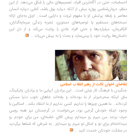
ساسات، حتی در آگاه‌ترین افراد، تصمیم‌های مالی را شکل می‌دهد. از این
ظر، «روان‌شناسی پول» بیش از آنکه درباره پول باشد، کتابی درباره انسان
اصر و رابطه پرتنش او با مفهوم ثروت و دارایی است... اوزل به‌جای ارائه
خه‌های مستقیم یا توصیه‌های دستوری، تجربه زندگی سرمایه‌گذاران،
رآفرینان، میلیاردرها و حتی افراد عادی را روایت می‌کند و از دل این
ستان‌ها روایت خود را برمی‌سازد و بحث را به پیش می‌راند
...
اضای اخوان ثالث از رهبر انقلاب اسلامی
گیدن با فرهنگ کار عبثی است... این برادران آریایی ما و برادران وایکینگ،
ل اینکه سحرخیزتر از ما بوده‌اند و رفته‌اند جاهای خوب دنیا مسکن
ده‌اند... ما همین چیزها را نداریم. کسی نداریم از ما انتقاد بکند... استالین با
ود اینکه خودش گرجی بود، می‌خواست در گرجستان نیز همه روسی
ف بزنند...من میرم رو میندازم پیش آقای خامنه‌ای، من برای خودم رو
نداخته‌ام برای تو و امثال تو میرم رو میندازم... به شرطی که شماها برگردید
 مملکت خودتان خدمت کنید
...