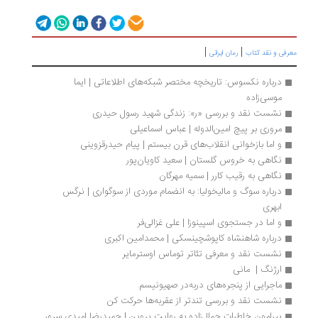
|
|
رفی و نقد کتاب
رمان ایرانی
درباره نکسوس: تاریخچه مختصر شبکه‌های اطلاعاتی | ایما 
موسی‌زاده
نشست نقد و بررسی «ر»: زندگی شهید رسول حیدری
مروری بر پیچ امین‌الدوله | عباس اسماعیلی
و اما بازخوانی انقلاب‌های قرن بیستم | پیام حیدرقزوینی 
نگاهی به خروس گلستان | سعید کاویان‌پور
نگاهی به رقیب کارر | سمیه مهرگان
درباره سوگ و مالیخولیا: به ‌انضمام موردی از سوگواری | نرگس 
ابهری	
و اما در جستجوی اسپینوزا | علی غزالی‌فر
درباره شاهنشاه کاپوشچینسکی | محمدامین اکبری
نشست نقد و معرفی تئاتر توماس اوسترمایر
ارژنگ |  مانی
ماجرایی از پنجره‌های دربه‌در صهیونیسم
نشست نقد و بررسی تندتر از عقربه‌ها حرکت کن
پیرامون خاطرات جمال‌زاده به روایت پروین | حمیدرضا امیدی سرور