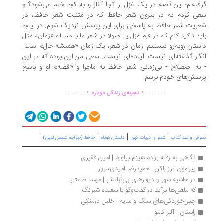
فته‌ام؛ این قصه در یک غزل از کجا آغاز و به کجا ختم می‌شود؟ و
ی کردم نه در بیرون شعر حافظ که در متنیت شعر حافظ، در
ریت شعر حافظ به پاسخی برای این پرسش نزدیک شوم. در اینجا
ید تاکید کنم که در فرم غزل یا اصولا در شعر ما با مساله «زمان» مثل
ستان روبه‌رو نیستیم. زمان در شعر، یک زمانِ «همیشه حال» است.
گار گذشته‌ای نیست، آینده‌ای نیست. سعی من این بوده که در این
به اصطلاح - بی‌زمانی شعر حافظ به ماجرا و «قصه» او و پاسخ
سش‌های خودم برسم.
.
.
...............
..............
تجربه‌ی زندگی دوباره
|
|
|
|
رفی و نقد کتاب
شعر و ادبیات کهن
داستان کوتاه
حافظ (خواجه شمس‌الدین)
نگاهی به رفته بودم هیزم بیاورم | امین فقیری
پیرامون ترز راکن | حمیدرضا امیدی‌سرور
در حاشیه شهر و دیوارهای بی‌ثباتش | مهسا طاعتی
که ماهی‌ها برآید در گفت‌وگو با سعیده شبرنگ
چین‌خوردگی‌های سنگ و سایه | خلیل درمنکی
راستان | آلبر کامو