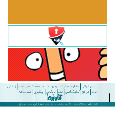
رمان ایرانی
خاطره، سفرنامه و روایت
جامعه شناسی
هنر
زندگی
نامه
مرجع
کتابشناسی
نقد
بایگانی
پیگیری
شناسنامه
کلیه حقوق محفوظ است و بازنشر مطالب با ذکر
کتاب نیوز
و درج لینک، بلامانع .