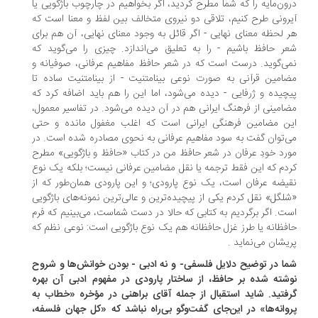
ون‌مایه را که شما مطرح کردید، اگر بخواهیم در چارچوب باژگویی یا
رونی طرح کنیم، تلاقی دو نیروی متخالف بین لفظ و معنا است که
 لحظه معنای نهایی - اگر قائل به وجود معنای نهایی، آن هم برای
ر حافظ باشیم - را به تعلیق می‌اندازد. چیزی را می‌گوید که
ی‌گوید. درست است که در شعر حافظ مفاهیم عرفانی، صوفیانه و
امین قرآنی به صورت نوعی بینامتنیت - از بینامتنیت ساده تا
چیده و ژرفایی - دیده می‌شود، اما این را هم باید اضافه کرد که
امینی از فرهنگ ایرانی هم در آن دیده می‌شود. در تفاسیر معمول،
ن مضامین فرهنگی ایرانی است که اغلب مغفول مانده و حتی
‌توان گفت به سود مفاهیم عرفانی به نحوی مصادره شده است. در
رد خودِ عرفان در شعر حافظ من در کتاب «حافظ و باژگویی» مطرح
دم که این فقط ترجمه یا نقل مضامین عرفانی نیست؛ بلکه یک نوع
یضه عرفان است، یک نوع پارودی؛ و این پارودی همان‌طور که از
لگل» نقل کردم یکی از پیچیده‌ترین و عالی‌ترین نمونه‌های باژگویی
ت. اگر برگردیم به کتابی که حالا در دست شماست، می‌بینیم که فرم
فظانه یا طرز غزل حافظانه هم یک نوع باژگویی است: نوعی نظم که
یشان می‌نماید .
ا در توضیح دلایل فلسفی- و نه ادبی - بودن خوانش‌ها و شروح
شته شده بر حافظ، از ساختار پارودی در مفهوم ادبی آن بهره
فتید. شاید استقبال از جمله آقای براهنی در مؤخره «خطاب به
وانه‌ها» در این‌‌جای گفت‌وگو بی‌راه نباشد که «کل جهان فلسفه،