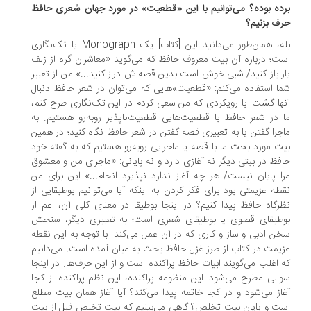
ده بوده؟ می‌توانیم با این «قطعیت» در مورد جهان شعری حافظ
ف بزنیم؟
بله، همان‌طور می‌دانید این [کتاب] یک Monograph یا تک‌نگاری
ت؛ درباره آن بیت معروف حافظ که می‌گوید «معاشران گره از زلف
ر باز کنید/ شبی خوش است بدین قصه‌اش دراز کنید...» من از تعبیر
ا استفاده می‌کنم: «قطعیت‌»هایی که می‌توان در شعر حافظ دنبال
ها گشت. با رویکردی که من سعی کردم در این تک‌نگاری طرح کنم،
 در شعر حافظ با قطعیت‌هایی قطعیت‌ناپذیر روبه‌رو هستیم. به
جرا گفتن یا به تعبیری قصه گفتن در شعر حافظ نگاه کنید؛ در همین
ت مورد بحث ما با قصه‌ یا ماجرایی روبه‌رو هستیم که به گفته خود
فظ در بیتی دیگر نه آغازی دارد و نه پایانی: «ماجرای من و معشوق
ا پایان نیست/ هر ‌چه آغاز ندارد نپذیرد انجام...» این برای من
طه عزیمتی بود برای فکر کردن به اینکه آیا می‌توانیم بوطیقایی از
رگاه حافظ پیدا کنیم؟ در اینجا بوطیقا در معنای کلی آن، اعم از
طیقای قصوی یا بوطیقای شعری است؛ به تعبیری دیگر، سنجش
ن ادبی و ساز و کاری که در آن عمل می‌کند. با توجه به این نقطه
یمت در کتاب از طرز غزل حافظ بحث به میان آمده است. می‌دانیم
 اغلب می‌گویند ابیات حافظ پراکنده است و از این حرف‌ها. در اینجا
الی مطرح می‌شود: این منظومه پراکنده، این نظم پراکنده از کجا
از می‌شود و در کجا خاتمه پیدا می‌کند؟ آیا آغاز همان بیت مطلع
ت و پایان بیت تخلص؟ گاهی می‌بینیم که بیت تخلص قبل از بیت