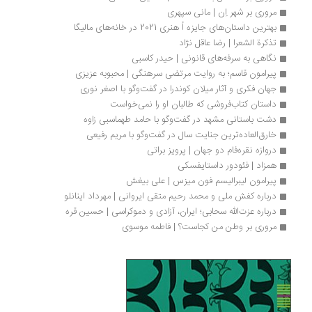
مروری بر شهر اِن | مانی سپهری
بهترین داستان‌های جایزه اُ هنری 2021 در خانه‌های مالیگا
تذکرة الشعرا | رضا عاقل نژاد
نگاهی به سرفه‌های قانونی | حیدر کاسبی
پیرامون قاسم؛ به روایت مرتضی سرهنگی | محبوبه عزیزی
جهان فکری و آثار میلان کوندرا در گفت‌وگو با اصغر نوری 
داستان کتاب‌فروشی که طالبان او را نمی‌خواست
دشت باستانی مشهد در گفت‌وگو با حامد طهماسبی زاوه
خارق‌العاده‌‌ترین جنایت سال در گفت‌وگو با مریم رفیعی
دروازه نقره‌فام دو جهان | پرویز براتی
همزاد | فئودور داستایفسکی
پیرامون لیبرالیسم فون میزس | علی بیغش
درباره کفش ملی و محمد رحیم متقی ایروانی | مهرداد اینانلو
درباره عزت‌الله سحابی؛ ایران، آزادی و دموکراسی | حسین قره
مروری بر وطن من کجاست؟ | فاطمه موسوی