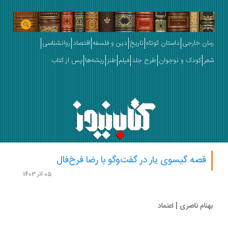
ان خارجی
داستان کوتاه
تاریخ
دین و فلسفه
اقتصاد
روانشناسی
ر
کودک و نوجوان
طرح جلد
فیلم
طنز
ریشه‌ها
پس از کتاب
قصه گیسوی یار در گفت‌وگو با رضا فرخ‌فال
05 آذر 1403
نام ناصری | اعتماد