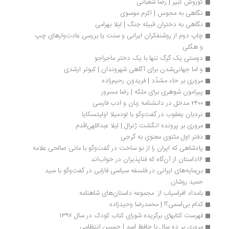
کوروش کبیر | رضا شعبانی 
نگاهی به مجوس | اکرم موسوی
نگاهی به دختران قبیله جنگ | لیلا بهرامی
چاپ دوم از روشنفکران ایرانی و سنت یا بررسی عادت‌وار‌های چپ 
و هگلی 
دوستی یک گرگ تنها با یک دختر ماجراجو
و اما جهانی‌شدن برای آگاهی شهروندان | کبوتر ارشدی
مروری بر حاء مشدّد | فریدون رحیم‌زاده
پیرامون شوهری برای ملکه | رضا مسرور
۲۴۰۰ مدخل در دانشنامه زبان و ادب فارسی
نردبان یعقوب در گفت‌وگو با لودمیلا اولیتسکایا
مروری بر پرونده انگشت ژنرال | لیلا عبداللهی‌اقدم
دفتر اول مثنوی معنوی به گرجی
پادشاهی که ایران را از نو ساخت در گفت‌و‌گو با مانی صالحی علامه
16داستان از آن‌گاه که فناپذیران در خواب‌اند
بن‌مایه‌های ایرانی در فلسفه سیاسی فارابی در گفت‌وگو با سید 
حمید روشان
بامداد افراسیاب از  مجموعه داستان‌های شاهنامه
کدام بی‌اسمی؟! | محمدرضا وحیدزاده
فهرست کتابهای برگزیده شورای کتاب کودک در سال ۱۳۹۷
مروری بر ده سال با حافظ اسد | حسین انتظامی