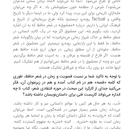
ص او طرح می‌شود. آنجا که می‌گوید «شاه ترکان سخن مدعیان
‌شنود/ شرمی از مظلمه خون سیاووشش باد...» اگر چه می‌توان
به‌ازای تاریخی برای این بیت پیدا کرد ولی ما در اینجا دیگر با تاریخ
واقعی و factual روبه‌رو نیستیم؛ بلکه طرح بن‌مایه‌ای از تاریخ و
هنگ ایرانی را داریم. درباره «معشوق» در شعر حافظ که به آن اشاره
دید، باید بگویم بله، این معشوق اگر چه در یک کالبد انسانی در
ظر حافظ بر خاک شیراز زمانی می‌خرامیده؛ اما در بیان باژگویانه شعر
فظ، ما فقط با این بازنمایی روبه‌رو نیستیم. این معشوق در شعر
فظ، جلوه‌ای از آن مطلق زیبایی در جهان آرزو شده حافظ هم
ت. اگر فارغ از فلسفه و عرفان و... به ادبیت شعر حافظ برگردیم،
ن دو وجه از معشوق را در شعر حافظ نمی‌توانیم از هم تفکیک کنیم.
نها مانند دو روی یک سکه و غیرقابل تفکیک هستند.
 توجه به تاکید شما بر نسبت قصویت و زمان در شعر حافظ، طوری
 کلمه «قصه» هم در نام کتاب آمده و هم در زیر‌عنوان آن، فکر
‌کنید جدای از کارکرد این مبحث در حوزه انتقادی شعر، کتاب تا چه
دازه می‌تواند کاربست فنی برای داستان‌نویسان داشته باشد؟
ب، به هر حال هر کس با عوالم داستانی سر و کار داشته باشد،
‌داند زمان عنصر بسیار مهمی در قصه‌گویی است. اصلا می‌توان
ت که «روایت» به شکل داستان کوتاه یا رمان و اساسا هر روایتی،
ان است به علاوه «متن».... البته «متن» به مفهوم گسترده کلمه.
ابراین در داستان ما از زمان گریزی نداریم. همین نگاه مرا وسوسه