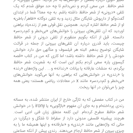
بیر خوبی درباره بعضی از خوانش‌ها به کار بردید: «تلقی بیرونی» از
ر حافظ. من سعی کردم و نمی‌دانم تا چه حد موفق شدم که یک
قی «درونی» از شعر حافظ داشته باشم. به چه معنا؟ شما در ابتدای
ت‌وگو از داریوش شایگان مثال زدید و به تلقی دوگانه «ظاهر/ باطن»
 از شعر حافظ اشاره کردید. همچنین نقل قولی هم از زنده‌یاد براهنی
ردید که آن تلقی‌های بیرونی را خوانش‌های «بی‌خطر و کم‌دردسر»
نسته. قبل از آنکه بگویم منظورم از تلقی درونی از شعر حافظ
ست، باید قدری درباره آن تلقی‌های بیرونی‌ از جمله در قرائت
یگان توضیح بدهم. البته هر فیلسوف و متألهی حق دارد خوانش
دش را از شعر حافظ داشته باشد؛ اما کاری که من در کتاب «قصه
یسوی یار» سعی کردم بکنم این است که به شعریت شعر حافظ
گردم، نه منشات عارفانه یا بیانات «رندانه» و... . این واژه‌های «رند»
 «رندی» در خوانش‌هایی که براهنی به آنها می‌گوید خوانش‌های
«بی‌خطر و کم‌دردسر» مانند x در معادلات ریاضی هستند؛ یعنی همه
یز را می‌توان در آنها ریخت.
 در کتاب مفصلی که به تازگی خارج از ایران منتشر شده، به مساله
رندی پرداخته‌ام و به جای آن مفهوم «باژگویی» یا irony را در خوانش
ر حافظ مطرح کرده‌‌ام. این کلمه متعلق زبان فنی ادبی است.
چند پیشینه فلسفی مدونی دارد از سقراط تا شلگل و دیگران؛ در
لی که واژه‌هایی مانند «رندی» و «عارفانه» و اینها همیشه ما را به
زی بیرون از شعر حافظ ارجاع می‌دهند. رندی پیش از آنکه صناعتی