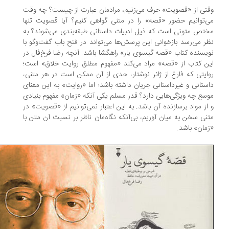
تی از «قصویت» حرف می‌زنیم، مرادمان عبارت از چیست؟ چه وقت
‌توانیم حضور «قصه» را در متنی گواهی کنیم؟ آیا قصویت تنها
تص متونی است که ذیل ادبیات داستانی طبقه‌بندی می‌شوند؟ به
ر می‌رسد بازخوانی این پرسش‌ها می‌تواند در فتح باب گفت‌وگو با
یسنده کتاب «قصه گیسوی یار» راهگشا باشد. آنچه رضا فرخ‌فال در
ن کتاب از «قصه» مراد می‌کند «مفهوم مطلق روایت خلاق» است؛
ایتی که فارغ از ژانر نوشتار، حدی از آن ممکن است در هر متنی،
ستانی و غیرداستانی جریان داشته باشد؛ اما «روایت» به این معنای
سع چه ویژگی‌هایی دارد؟ قدر مسلم یکی آنکه «زمان» مفهوم بنیادی
از مواد برسازنده آن باشد. به این اعتبار نمی‌توانیم از «قصویت» در
نی سخن به میان آوریم، بی‌آنکه نگاه‌مان ناظر بر نسبت آن متن با
مان» باشد.