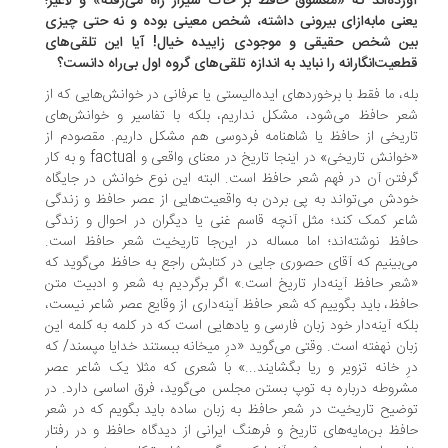
رده‌اند که «معشوق حافظ بر خاک شیراز راه می‌رفته» و لاغیر؛
نی مابه‌ازای بیرونی داشته، شخص معینی بوده و نه حتی چیزی
ین شخص حقیقی و موجودی زاییده خیال! آیا این تلقی‌های
عیت‌انگارانه را نباید به اندازه تلقی‌های گروه اول بی‌راه دانست؟
ه، ما فقط با برخوردهای ایده‌الیستی یا عرفانی در خوانش‌هایی که از
ر حافظ می‌شود، مشکل نداریم، بلکه با تفاسیر و خوانش‌های
ریخی از حافظ یا شاهنامه فردوسی هم مشکل داریم. مقصودم از
«خوانش تاریخی» در اینجا تاریخ در معنای واقعی و factual و به کار
فتن آن در فهم شعر حافظ است. البته این نوع خوانش در جایگاه
دش می‌تواند به پی بردن به واقعیت‌هایی از عصر حافظ و زندگی
عر کمک کند؛ مثل آنچه قاسم غنی یا دیگران در احوال و زندگی
فظ نوشته‌اند؛ اما مساله در این‌جا تاریخیت شعر حافظ است.
‌بینیم که آقای حصوری جایی در کتابش راجع به حافظ می‌گوید که
عر حافظ آینه‌دار تاریخ است.» اگر برگردیم به شعر و ادبیت متن
فظ، باید بگوییم که شعر حافظ آینه‌داری از وقایع عصر شاعر نیست،
که آینه‌دار خود زبان فارسی و یادهایی است که در کلمه به کلمه این
ان نهفته است. وقتی می‌گوید «درِ میخانه ببستند خدایا مپسند/ که
ِ خانه تزویر و ریا بگشایند...» با شعری که مثلا یک شاعر عصر
روطه درباره به توپ بستن مجلس می‌گوید، فرق اساسی دارد. در
ضیح تاریخیت در شعر حافظ به زبان ساده باید بگویم که در شعر
فظ بن‌مایه‌های تاریخ و فرهنگ ایرانی از دیدگاه حافظ و در رفتار