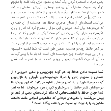
نی صرفا با استعاره کردن یک کلمه یا مفهوم برای یک کلمه یا مفهوم
گر به صورت متعارف آن روبه‌رو نیستیم. آرایش استعاری حافظ
ص خود اوست و منظر دیگری را به جهان از منظر او [به میانجی این
ایه کلامی] می‌گشاید. این گیسو یا زلف که به ترادف در شعر حافظ
‌آیند، استعاره‌ای از همان ماجرای حافظ هم هستند؛ از آن قصه‌ای
 می‌خواهد بیان کند. می‌توان این سوال را مطرح کرد که آغاز و پایان
یسو» به عنوان یک رویت زیبا کجاست؟ یکی از نتایجی که در اینجا
‌توانیم بگیریم و در کتاب هم عنوان شده، این است که باید «کلیت»
 معنای ارسطویی را کلا کنار بگذاریم. ما با نوعی انسجام از نوعی دیگر
 شعر حافظ روبه‌رو هستیم. همین‌ طور است که شما گفتید؛ «گیسو»
 در این بیت «زلف» چیز خودبسنده‌ای است که باز ما را برمی‌گرداند
 آن قطعیت قطعیت‌ناپذیر و چیزی که به بغرنج شعر حافظ شکل
‌دهد.
ا نسبت دادن حافظ به هر گونه جهان‌بینی و تلقی «بیرونی» از
تی و مفهوم زمان را صرفا «برخوردهایی تأویلی به نازل‌ترین
گونه» برمی‎شمارید و به تعبیر براهنی اشاره می‌کنید که این رویکردها
 خوانش شعر حافظ را «بی‌خطر و کم‌دردسر» می‌خواند. آیا به نظر
شما جهان‌ حافظ با قطعیت‌‎هایی که مثلا قرائت‌های دینی از شعر او
ش می‌کشند یا تلقی‌های عرفانی که مفاهیمی انتزاعی مانند «اتحاد
هوی» را به ابیات او نسبت می‌دهند، بیگانه ‌ است؟