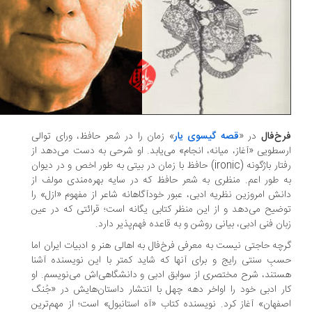
خ‌فال
در «
قصه گیسوی یار
» زمان را در شعر حافظ، ورای توالی
سطویی «آغاز، میانه، انجام» می‌یابد. او شرحی به دست می‌دهد از
رفتار باژگونه (ironic) حافظ با زمان در بیتی به‌ طور اخص و در دیوان
‌ طور اعم. منظری به شعر حافظ که در سایه بهره‌مندی مولف از
نش امروزین نظریه ادبی، عبور خودآگاهانه شاعر از مفهوم «ازل» را
ضیح می‌دهد و از این منظر کتابی یگانه است؛ قرائتی که در عین
ان فنی ادبی، بیانی روشن و به قاعده فهم‌پذیر دارد.
چه حاجتی نیست به معرفی فرخ‌فال به اهالی هنر و ادبیات ایران اما
بِ سنتی رایج و برای آنها که شاید کمتر با این نویسنده آشنا
تند، شرح مختصری از سوابق ادبی و دانشگاهی‌اش می‌نویسم. او
ر ادبی خود را اواخر دهه چهل با انتشار داستان‌هایش در «جُنگ
فهان» آغاز کرد. نویسنده کتاب «آه استانبول» است؛ از مهم‌ترین