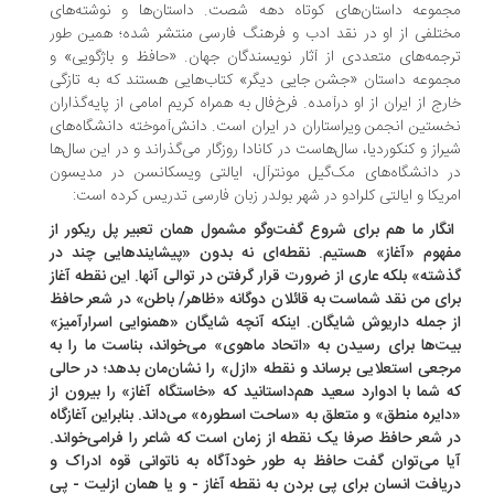
موعه داستان‌های کوتاه دهه شصت. داستان‌ها و نوشته‌های
تلفی از او در نقد ادب و فرهنگ فارسی منتشر شده؛ همین ‌‌طور
جمه‌های متعددی از آثار نویسندگان جهان. «حافظ و باژگویی» و
موعه داستان «جشن جایی دیگر» کتاب‌هایی هستند که به تازگی
رج از ایران از او درآمده. فرخ‌فال به همراه کریم امامی از پایه‌گذاران
ستین انجمن ویراستاران در ایران است. دانش‌آموخته دانشگاه‌های
راز و کنکوردیا، سال‌هاست در کانادا روزگار می‌گذراند و در این سال‌ها
 دانشگاه‌های مک‌گیل مونترآل، ایالتی ویسکانسن در مدیسون
ریکا و ایالتی کلرادو در شهر بولدر زبان فارسی تدریس کرده است:
انگار ما هم برای شروع گفت‌وگو مشمول همان تعبیر پل ریکور از
هوم «آغاز» هستیم. نقطه‌ای نه بدون «پیشایندهایی چند در
شته» بلکه عاری از ضرورت قرار گرفتن در توالی آنها. این نقطه آغاز
ای من نقد شماست به قائلان دوگانه «ظاهر/ باطن» در شعر حافظ
 جمله داریوش شایگان. اینکه آنچه شایگان «همنوایی اسرارآمیز»
ت‌ها برای رسیدن به «اتحاد ماهوی» می‌خواند، بناست ما را به
جعی استعلایی برساند و نقطه «ازل» را نشان‌مان بدهد؛ در حالی
 شما با ادوارد سعید هم‌داستانید که «خاستگاه آغاز» را بیرون از
ایره منطق» و متعلق به «ساحت اسطوره» می‌‌داند. بنابراین آغازگاه
 شعر حافظ صرفا یک نقطه از زمان است که شاعر را فرامی‌خواند.
ا می‌توان گفت حافظ به ‌طور خودآگاه به ناتوانی قوه ادراک و
یافت انسان برای پی بردن به نقطه آغاز - و یا همان ازلیت - پی