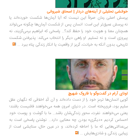
انشی تحلیلی از آینه‌های دردار | اسحاق شیروانی
سش اصلی رمان صرفاً این نیست که آیا آرمان‌ها شکست خورده‌اند یا
.پرسش عمیق‌تر این است: انسان پس از شکست آرمان‌ها چگونه می‌تواند
چنان معنا و هویت خود را حفظ کند؟... پاسخی که ابراهیم برمی‌گزیند، نه
روزی است و نه تسلیم. او راهی دیگر را انتخاب می‌کند: پذیرفتن شکست
ریخی، بدون آنکه به خیانت، گریز از واقعیت یا انکار زندگی پناه ببرد
...
ونای آرام در گفت‌وگو با فاروک شهیچ
یی انسان‌ها ترمزِ خود را از دست داده‌اند و آن کُدِ اخلاقی که نگهبان عقل
یم بود، فروریخته است. در دنیای امروز، همه می‌خواهند فاشیست باشند؛
نی می‌خواهند نفرت، محورِ زندگی‌شان باشد... ما با گوشت و پوست خود
ساس کردیم «دیگری» بودن چه معنایی دارد... نوشتن پاسخی است به
‌عدالتی‌هایی که ما را احاطه کرده‌اند، و در عین حال، ستایشی است از
بایی زندگی و شادی‌هایش
...