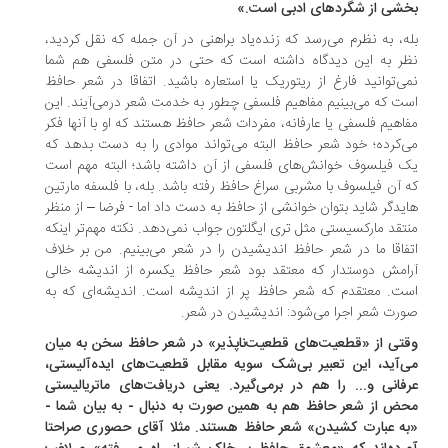
شی از شگردهای ادبی است.»
ه، به نظرم می‌رسد که زنده‌یاد براهنی در آن جمله که نقل کردید،
ر به این دیدگاه داشته است که حتی در متن فلسفی هم شما
ی‌توانید فارغ از ریتوریک یا استعاره باشید. اتفاقا در شعر حافظ
ت که می‌بینیم مفاهیم فلسفی چطور به خدمت شعر درمی‌آیند. این
اهیم فلسفی یا عارفانه، مفردات شعر حافظ هستند که او با آنها فکر
‌کرده؛ خود شعر حافظ البته می‌تواند موادی را به دست بدهد که
 فیلسوف خوانش‌های فلسفی از آن داشته باشد؛ البته مهم است
 آن فیلسوف با مشربی سراغ حافظ رفته باشد. بله، با فلسفه مارتین
یدگر شاید بتوان خوانشی از حافظ به دست داد اما - فرضا – از منظر
تقد مارکسیستی مثل ‌تری ایگلتون جواب نمی‌دهد. نکته مهم‌تر اینکه
فاقا ما در شعر حافظ اندیشیدن را در شعر می‌بینیم. من بر خلاف
امش دوستدار که معتقد بود شعر حافظ یکسره از اندیشه خالی
ت. معتقدم که شعر حافظ پر از اندیشه است. اندیشه‌ای که به
رت شعر اجرا می‌شود: اندیشیدن در شعر.
تی از «قطعیت‌‌های قطعیت‌ناپذیر» در شعر حافظ سخن به میان
‌آید، این تعبیر بی‌شک سویه مقابل قطعیت‌‌های ایده‌‌آلیستی،
فانی و... را هم در برمی‌گیرد. یعنی دریافت‌‌های ماتریالیستی
ض از شعر حافظ هم به همین صورت به دنبال - به بیان شما -
ه عبارت کشیدن» شعر حافظ هستند. مثلا آقای حصوری صراحتا