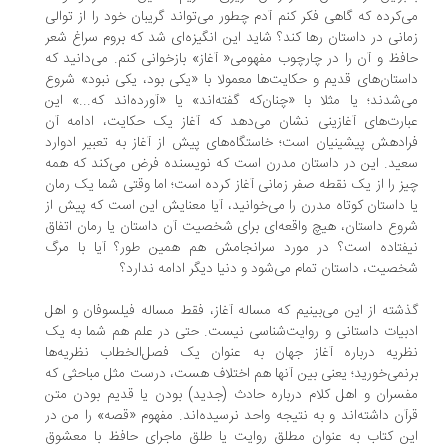
‌کرده که گاهی فکر کنم آدم چطور می‌تواند گریبان خود را از توالی
انی در داستان رها کند؟ شاید این انگیزه‌ای شد که بروم سراغ شعر
فظ و آن را در چارچوب مفهومی« آغاز» بازخوانی کنم. می‌دانید که
ستان‌های قدیم و حکایت‌ها معمولا با «یکی بود، یکی نبود» شروع
‌شدند؛ یا مثلا با «چنان‌که گفته‌اند» یا «آورده‌اند که...» این
بارت‌های آغازینی نشان می‌دهد که آغاز یک حکایت، ادامه آن
ادهش پیشینیان است؛ خاستگاه‌های پیش از آغاز به تعبیر ادوارد
ید. این در داستان مدرن است که نویسنده فرض می‌کند که همه
یز را از یک نقطه صفر زمانی آغاز کرده است؛ اما وقتی شما یک رمان
 داستان کوتاه مدرن را می‌خوانید، آیا معنایش این است که پیش از
وع داستان، هیچ واقعه‌ای برای شخصیت آن داستان یا رمان اتفاق
فتاده است؟ در مورد سرانجامش هم همین ‌طور؟ آیا با مرگ
صیت، داستان تمام می‌شود و دنیا دیگر ادامه ندارد؟
شته از این می‌بینیم که مساله آغاز، فقط مساله فیلسوفان و اهل
بیات داستانی و روایت‌شناسی نیست. حتی در علم هم شما به یک
ریه درباره آغاز جهان به عنوان یک فصل‌الخطاب نظریه‌ها
نمی‌خورید؛ یعنی بین آنها هم اختلاف هست، درست مثل مباحثی که
سران و اهل کلام درباره حادث (جدید) بودن یا قدیم بودن متن
آن داشته‌اند و به نتیجه واحد نرسیده‌اند. مفهوم «قصه» را من در
ن کتاب به عنوان مطلق روایت یا طلق ماجرای حافظ با معشوق