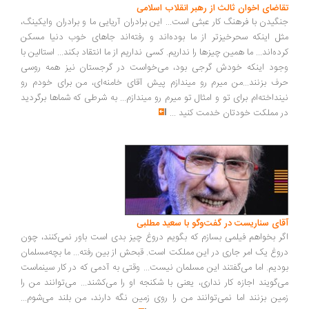
اضای اخوان ثالث از رهبر انقلاب اسلامی
گیدن با فرهنگ کار عبثی است... این برادران آریایی ما و برادران وایکینگ،
ل اینکه سحرخیزتر از ما بوده‌اند و رفته‌اند جاهای خوب دنیا مسکن
ده‌اند... ما همین چیزها را نداریم. کسی نداریم از ما انتقاد بکند... استالین با
ود اینکه خودش گرجی بود، می‌خواست در گرجستان نیز همه روسی
ف بزنند...من میرم رو میندازم پیش آقای خامنه‌ای، من برای خودم رو
نداخته‌ام برای تو و امثال تو میرم رو میندازم... به شرطی که شماها برگردید
 مملکت خودتان خدمت کنید
...
ای سناریست در گفت‌وگو با سعید مطلبی
ر بخواهم فیلمی بسازم که بگویم دروغ چیز بدی است باور نمی‌کنند، چون
وغ یک امر جاری در این مملکت است. قبحش از بین رفته... ما بچه‌مسلمان
دیم. اما می‌گفتند این مسلمان نیست... وقتی به آدمی که در کار سینماست
‌گویند اجازه کار نداری، یعنی با شکنجه او را می‌کشند... می‌توانند من را
ین بزنند اما نمی‌توانند من را روی زمین نگه دارند، من بلند می‌شوم...