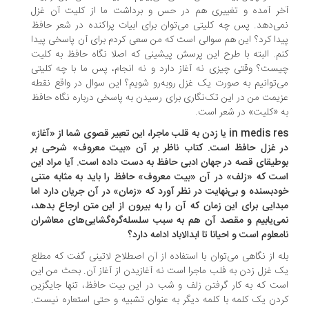
خر آمده و تغییری هم در حس و برداشت ما از کلیت آن غزل
ی‌دهد. پس چه کلیتی می‌توان برای ابیات پراکنده در شعر حافظ
دا کرد؟ این هم سوالی است که من سعی کردم برای آن پاسخی پیدا
م. البته با طرح این پرسش پیشینی که اصلا نگاه حافظ به کلیت
ست؟ وقتی چیزی نه آغاز دارد و نه انجام، پس ما با چه کلیتی
‌توانیم به صورت یک غزل روبه‌رو شویم؟ این سوال در واقع نقطه
یمت من در این تک‌نگاری برای رسیدن به پاسخی درباره نگاه حافظ
 «کلیت» در شعر است.
in medis res یا زدن به قلب ماجرا، این تعبیر قصوی شما از «آغاز»
ر غزل حافظ است. کتاب ناظر بر آن «بیت معروف» شرحی بر
طیقای قصه در جهان ادبی حافظ به دست داده است. آیا مراد این
ت که «زلف» در آن «بیت معروف» حافظ را باید به مثابه متنی
دبسنده و بی‌نهایت در نظر آورد که «زمان» در آن جریان دارد اما
دایی برای این زمان که آن را به بیرون از این متن ارجاع بدهد،
ی‌یابیم و مقصد آن هم به سبب سلسله‌گره‌گشایی‌های معاشران
معلوم است و احیانا تا ابدالاباد ادامه دارد؟
ه از نگاهی می‌توان با استفاده از آن اصطلاح لاتینی گفت که مطلع
 غزل زدن به فلب ماجرا است نه آغازیدن از آغاز آن. بحث من این
ت که به کار گرفتن زلف و شب در این بیت حافظ، تنها جایگزین
دن یک کلمه با کلمه دیگر به عنوان تشبیه و حتی استعاره نیست.