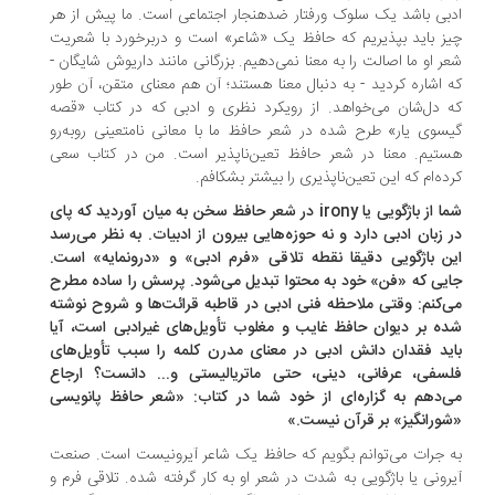
بی باشد یک سلوک ورفتار ضدهنجار اجتماعی است. ما پیش از هر
ز باید بپذیریم که حافظ یک «شاعر» است و دربرخورد با شعریت
ر او ما اصالت را به معنا نمی‌دهیم. بزرگانی مانند داریوش شایگان -
 اشاره کردید - به دنبال معنا هستند؛ آن هم معنای متقن، آن ‌طور
 دل‌شان می‌خواهد. از رویکرد نظری و ادبی که در کتاب «قصه
سوی یار» طرح شده در شعر حافظ ما با معانی نامتعینی روبه‌رو
تیم. معنا در شعر حافظ تعین‌‌ناپذیر است. من در کتاب سعی
ده‌ام که این تعین‌ناپذیری را بیشتر بشکافم.
شما از باژگویی یا irony در شعر حافظ سخن به میان آوردید که پای
 زبان ادبی دارد و نه حوزه‌هایی بیرون از ادبیات. به نظر می‌رسد
ن باژگویی دقیقا نقطه تلاقی «فرم ادبی» و «درونمایه» است.
یی که «فن» خود به محتوا تبدیل می‌شود. پرسش را ساده مطرح
‌کنم: وقتی ملاحظه فنی ادبی در قاطبه قرائت‌ها و شروح نوشته
ه بر دیوان حافظ غایب و مغلوب تأویل‌های غیرادبی است، آیا
ید فقدان دانش ادبی در معنای مدرن کلمه را سبب تأویل‌های
سفی، عرفانی، دینی، حتی ماتریالیستی و... دانست؟ ارجاع
‌دهم به گزاره‌ای از خود شما در کتاب: «شعر حافظ پانویسی
ورانگیز» بر قرآن نیست.»
 جرات می‌توانم بگویم که حافظ یک شاعر آیرونیست است. صنعت
رونی یا باژگویی به ‌شدت در شعر او به کار گرفته شده. تلاقی فرم و