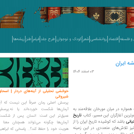
و فلسفه
اقتصاد
روانشناسی
شعر
کودک و نوجوان
طرح جلد
فیلم
طنز
ریشه‌ها
ه ایران
03 اسفند 1404
خوانشی تحلیلی از آینه‌های دردار | اسحاق
شیروانی
پرسش اصلی رمان صرفاً این نیست که آیا
 همواره در میان مورخان علاقه‌مند به
آرمان‌ها شکست خورده‌اند یا نه.پرسش
‌ترین آغازگران این مسیر، کتاب
تاریخ
عمیق‌تر این است: انسان پس از شکست
تیانی
باشد که کوشیده تاریخ ایران را از
آرمان‌ها چگونه می‌تواند همچنان معنا و
نیز تلاش‌های متعددی در این زمینه
هویت خود را حفظ کند؟... پاسخی که ابراهی