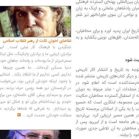
بان بین‌المللی پهنه‌ای گسترده فرهنگی
یان پادشاهان عثمانی و ازبک به زبان
 نواحی آن ‌سوی ماوراءالنهر نیز شعر
ریخ ایران پدید آورد و برای مخاطبان،
قه‌مندان، افق‌های نوینی بگشاید و به
تقاضای اخوان ثالث از رهبر انقلاب اسلامی
جنگیدن با فرهنگ کار عبثی است... این
برادران آریایی ما و برادران وایکینگ، مثل اینک
قویت شود
سحرخیزتر از ما بوده‌اند و رفته‌اند جاهای خو
دنیا مسکن کرده‌اند... ما همین چیزها را
وجه به تاریخ و انتشار آثار تاریخی
نداریم. کسی نداریم از ما انتقاد بکند... استالی
ج و دیگر کتاب‌های تاریخی منتشر شده
با وجود اینکه خودش گرجی بود، می‌خواست
. خرسندکننده است که اعلام شود در
در گرجستان نیز همه روسی حرف بزنند...من
از مجلدات آن - جلد مربوط به دوران
میرم رو میندازم پیش آقای خامنه‌ای، من برا
 از استقبال گسترده مخاطبان حکایت
خودم رو نینداخته‌ام برای تو و امثال تو میر
ر این مجموعه، ابتکاری است که خسرو
ب را به یکی از استادان برجسته تاریخ
رو میندازم... به شرطی که شماها برگردید د
در همین مسیر ارزیابی کرد. بی‌تردید
مملکت خودتان خدمت کنید
...
ی هر جامعه است و از این‌رو، پس از
رسی مخاطبان به آن تلاشی جدی صورت
د را بیابند.