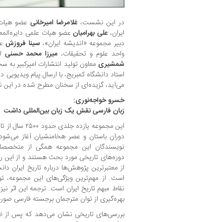
در این نشست،
غلامرضا امیرخانی
عضو هیات ع
ایران،
علی بهرامیان
عضو هیات علمی دایره‌المع
دبیر مجموعه «اندیشه ایران»،
سینا فروزش
ع
واحد علوم و تحقیقات،
میرزا محمد حسنی
اس
شمشیری
معاون تولید انتشارات امیرکبیر به س
استاد دانشگاه کمبریج، با ارسال پیام ویدیویی 
می‌آید، گزیده‌ای از سخنان مطرح ‌شده در ای
خسرو خواجه‌نوری:
زبان فارسی نقش یک زبان بین‌المللی داشت
این مجموعه یازده‌
دوران باستان و عصر هخامنشیان آغاز می‌شود و 
نویسندگان این مجموعه همگی از متخصصان
دوره‌های تاریخی مورد بحث هستند و از این رو، 
از معتبرترین پژوهش‌ها درباره تاریخ ایران د
است. از مهم‌ترین ویژگی‌های این مجموعه، ت
نقاط مبهم تاریخ ایران است. ترجمه این اثر نیز
بهره‌گیری از توان مترجمان برجسته فارسی صور
بررسی‌های تاریخی نشان می‌دهد که پس از ظهو