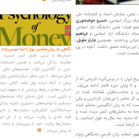
شادی‌هایش
...
لمی سازمان اسناد و کتابخانه ملی
ارف بزرگ اسلامی،
خسرو خواجه‌نوری
ضو هیات علمی دانشگاه آزاد اسلامی
تاد دانشگاه آزاد اسلامی و
ابراهیم
خنرانی پرداختند. همچنین
چارلز ملویل
،
در این برنامه حضور داشت. آنچه در پی
نگاهی به روان‌شناسی پول | ایما موسی‌زاده
ن نشست است.
انسان‌ها با ترس، طمع، امید، حسرت و
مقایسه زندگی می‌کنند و همین احساسات،
حتی در آگاه‌ترین افراد، تصمیم‌های مالی ر
شکل می‌دهد. از این منظر، «روان‌شناسی پول
 جلدی حدود ۲۵۰۰ سال از تاریخ ایران را در برمی‌گیرد؛ تاریخی که از
بیش از آنکه درباره پول باشد، کتابی دربار
تا پایان دوره قاجار ادامه می‌یابد.
انسان معاصر و رابطه پرتنش او با مفهوم ثرو
 و صاحب‌نظران شناخته ‌شده در
و دارایی است... اوزل به‌جای ارائه نسخه‌ها
اثر حاضر را می‌توان تازه‌ترین و یکی
مستقیم یا توصیه‌های دستوری، تجربه زندگی
انست که به زبان انگلیسی منتشر شده
سرمایه‌گذاران، کارآفرینان، میلیاردرها و حت
وجه به بخش‌های کمتر دیده‌ شده و
افراد عادی را روایت می‌کند و از دل این
 که حدود سه سال به طول انجامید، با
داستان‌ها روایت خود را برمی‌سازد و بحث ر
ت گرفته است.
به پیش می‌راند
...
ر اسلام، زبان فارسی جایگاهی ویژه