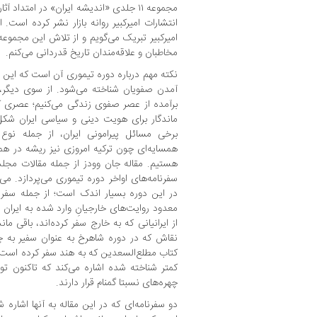
مجموعه ۱۱ جلدی «اندیشه ایران» در امتدا
انتشارات امیرکبیر روانه بازار نشر کرده است. از
امیرکبیر تبریک می‌گویم و از تلاش این مجموعه ب
مخاطبان و علاقه‌مندان تاریخ قدردانی می‌کنم.
نکته مهم درباره دوره تیموری آن است که این 
آمدن صفویان شناخته می‌شود. از سوی دیگر، 
برآمده از عصر صفوی زندگی می‌کنیم؛ عصری 
ماندگار برای هویت دینی و سیاسی ایران شکل 
برخی مسائل پیرامونی ایران، از جمله نوع ار
همسایه‌ای چون ترکیه امروزی نیز ریشه در هما
هستیم. مقاله جان وودز از جمله مقالات مجل
سفرنامه‌های اواخر دوره تیموری می‌پردازد. می‌
در این دوره بسیار اندک است؛ از جمله سفرن
معدود روایت‌های خارجیانِ وارد شده به ایران ب
از ایرانیانی که به خارج سفر کرده‌اند، باقی م
نقاش که در دوره شاهرخ به عنوان سفیر به چ
کتاب مطلع‌السعدین که به هند سفر کرده است. و
کمتر شناخته ‌شده اشاره می‌کند که تاکنون ت
چهره‌های نسبتا گمنام قرار دارند.
دو سفرنامه‌ای که در این مقاله به آنها اشاره 