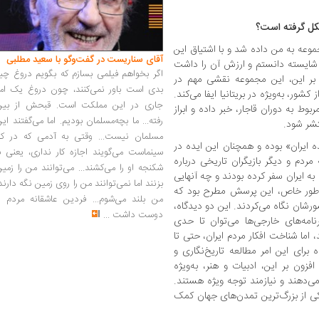
کل گرفته است؟
ین مجموعه به من داده شد و با اشتیاق این
آقای سناریست در گفت‌وگو با سعید مطلبی
 و شایسته دانستم و ارزش آن را داشت
اگر بخواهم فیلمی بسازم که بگویم دروغ چی
 بر این، این مجموعه نقشی مهم در
بدی است باور نمی‌کنند، چون دروغ یک امر
ور، به‌ویژه در بریتانیا ایفا می‌کند.
جاری در این مملکت است. قبحش از بین
وط به دوران قاجار، خبر داده و ابراز
رفته... ما بچه‌مسلمان بودیم. اما می‌گفتند ای
تشر شود.
مسلمان نیست... وقتی به آدمی که در کار
ایران» بوده و همچنان این ایده در
سینماست می‌گویند اجازه کار نداری، یعنی ب
ردم و دیگر بازیگران تاریخی درباره
شکنجه او را می‌کشند... می‌توانند من را زمی
ه ایران سفر کرده بودند و چه آنهایی
بزنند اما نمی‌توانند من را روی زمین نگه دارند
به‌طور خاص، این پرسش مطرح بود که
من بلند می‌شوم... فردین عاشقانه مردم را
رشان نگاه می‌کردند. این دو دیدگاه،
دوست داشت
...
امه‌های خارجی‌ها می‌توان تا حدی
 اما شناخت افکار مردم ایران، حتی تا
 برای این امر مطالعه تاریخ‌نگاری و
زون بر این، ادبیات و هنر، به‌ویژه
ی‌دهند و نیازمند توجه ویژه هستند.
یکی از بزرگ‌ترین تمدن‌های جهان کمک