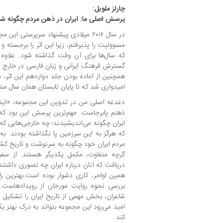
چارلز ملویل:
پرسش اصلی ما: ایران در ذهن مردم چگونه ش
در سال ۲۰۱۶ میلادی پیشنهاد سرپرستی ا
مسوولیت را پذیرفتم، زیرا این اثر را برجسته
که سال‌ها برای آن وقت گذاشته شود. علاوه
گسترش فرهنگ ایرانی و زبان فارسی در خارج از کش
همچنین از آماده بودن جلد دوازدهم این اثر، مرب
امیدواری شد که تا پایان تابستان همان سال من
دغدغه اصلی من در تدوین این مجموعه، «ایده 
ذهنم پابرجاست. مهم‌ترین پرسش این بود که م
ایران چگونه می‌اندیشیدند؛ چه خارجی‌هایی که ب
که هرگز به این سرزمین پا نگذاشته بودند. 
مردم ایران خود چگونه به سرنوشت و تاریخ کشو
گرچه متفاوت، مکمل یکدیگر هستند. از سفرن
دریافت که آنان درباره ایران چه تصوری داشتند،
همین اواخر، کاری دشوار بوده است.بهترین راه
بررسی نحوه روایت مورخان از رویدادهاست. اف
شاعران، بخش مهمی از تاریخ ایران را تشکیل م
امید می‌رود این مجموعه بتواند به درک بهتر 
کند.