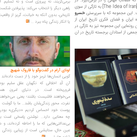
ه مطالب مهمی را در برمی‌گیرد. در
برمی‌گزیند، نه پیروزی است و نه تسلیم. ا
» [The Idea of Iran] به‌ تازگی از سوی
راهی دیگر را انتخاب می‌کند: پذیرفتن شکس
ست. این مجموعه که با سرپرستی
خسرو
تاریخی، بدون آنکه به خیانت، گریز از واقعی
ایران و فضای فکری تاریخ ایران از
یا انکار زندگی پناه ببرد
...
ن رونمایی این مجموعه نیز به ‌تازگی در
 جمعی از استادان برجسته تاریخ در آن
اونای آرام در گفت‌وگو با فاروک شهیچ‭
گویی انسان‌ها ترمزِ خود را از دست داده‌اند 
آن کُدِ اخلاقی که نگهبان عقل سلیم بود،
فروریخته است. در دنیای امروز، همه
می‌خواهند فاشیست باشند؛ یعنی می‌خواهند
نفرت، محورِ زندگی‌شان باشد... ما با گوشت 
پوست خود احساس کردیم «دیگری» بودن
چه معنایی دارد... نوشتن پاسخی است به
بی‌عدالتی‌هایی که ما را احاطه کرده‌اند، و د
عین حال، ستایشی است از زیبایی زندگی و