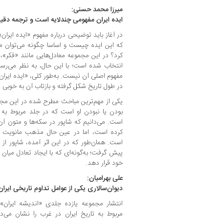
میرزا محمد حسنی:
ایده ایران مفهومی چندلایه است و ترجمه دقیق
در آغاز باید توضیحی درباره مفهوم «ایده ایر
که این ایده چیست و اساسا چگونه می‌توان مف
کرد؟ در این مجموعه معادل‌هایی مانند «فکر»، 
انتخاب شده است؛ با این حال، به نظر می‌رسد
مفهوم اصلی آن نیست. به‌طور کلی، «ایده ایرا
در طول تاریخ شکل گرفته و بازتاب آن به ‌خوبی
یکی از مهم‌ترین مباحث مطرح ‌شده در این مج
بودن یا نبودن او است که در جلد مربوط به 
است. می‌دانیم که شاپور در سکه‌ها و متون آن دو
کرده است، اما در عین حال مذهب مانویت نی
است. همان‌طور که در این اثر آمده، شاپور از
پیش گرفت؛ به‌گونه‌ای که با ایجاد تعادل میا
خود قرار دهد.
علی بهرامیان:
دیوان‌سالاری یکی از عوامل تداوم تاریخی ایر
انتشار مجموعه یازده‌ جلدی «اندیشه ایران»
مربوط به تاریخ ایران در غرب را نشان می‌د