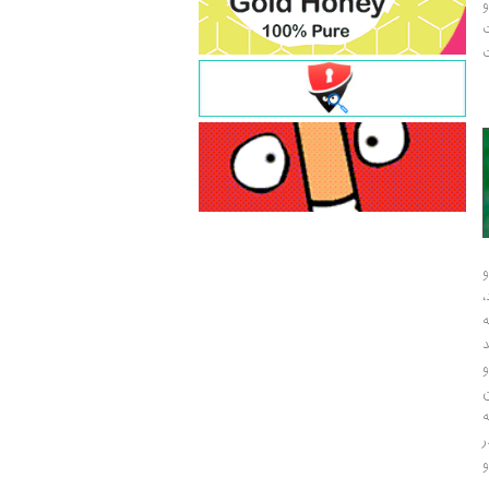
و
ت
ت
و
و
ر