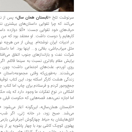
سرنوشت تلخ «
تابستان همان سال
» پس از نی
می‌کند که چرا تقوایی داستان‌های بیشتری ننو
حرف‌های خود تقوایی جست: «كُلا دوازده داست
كارهایم را دوست داشت. او معتقد بود كه من ا
در ادبیات ایران نوشته‌ام. پیش از من هرچه ن
مثل میراب‌باشی، بقالی و... اینها بود. اما د
شركت نفت و باراندازهای جنوب اتفاق می‌افت
برایش مقام بالاتری نسبت به سینما قائلم. اگر 
روی آوردم، علت‌های اجتماعی داشت؛ چون داست
می‌شدند. به‌طوری‌كه وقتی مجموعه‌داستان «
زندگی هشت كارگر اسكله بود، این كتاب توقیف
جمع‌وجور كردم و فرستادم برای چاپ اما كتاب 
اشكالی در نوع تفكرات ما وجود دارد كه یك حك
اما اجازه‌ نمی‌دهد قصه‌هایی كه حكومت قبلی 
«تابستان همان‌سال»، این‌گونه آغاز می‌شود: «
می‌شد. صبح زود، در خانه ژنی، اگر شب‌خوا
اتاق‌هایشان به حیاط چهارگوش آجرفرشی ب
پهلوی کوچک کاشی بود با چهار پاشویه پر از پنبه
خورشیدو، عاشور، و دیگر کاراکترهای داستان‌ها،