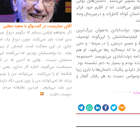
به تصویر می‌کشد. داستان‌های بومی
ق می‌افتند، اما از اقلیم خود فراتر
ستان کوتاه کامل‌اند و درعین‌حال وجه
ند.
آقای سناریست در گفت‌وگو با سعید مطلبی
 دولت‌آبادی به‌عنوان بزرگ‌ترین
اگر بخواهم فیلمی بسازم که بگویم دروغ چی
 فیلم‌نساختنش را این‌گونه توصیف
بدی است باور نمی‌کنند، چون دروغ یک امر
 و مسیر درستی را در سینما - و حتی
جاری در این مملکت است. قبحش از بین
 ما که نیمه‌کاره رها می‌شود، او هم
رفته... ما بچه‌مسلمان بودیم. اما می‌گفتند ای
ادامه دولت‌آبادی می‌نویسد: «مجموعه
مسلمان نیست... وقتی به آدمی که در کار
ده بودم و بسیار به دلم نشسته بود.
سینماست می‌گویند اجازه کار نداری، یعنی ب
از دلپذیر یکایک داستان‌ها با نثری زیبا
شکنجه او را می‌کشند... می‌توانند من را زمی
وسواس نسبت به هر رفتار، گفتار و
بزنند اما نمی‌توانند من را روی زمین نگه دارند
.
من بلند می‌شوم... فردین عاشقانه مردم را
...............
باره
دوست داشت
...