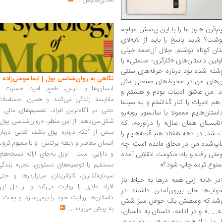
شادی‌هایش
...
م‌قرن هنوز ما را با این پرسش مواجه
شت؟ شاید پاسخ را باید از لابه‌لای
ان كوتاه نوشتم. جلال آل‌احمد خیلی
ولین داستان‌های «كارگری- صنعتی» را
وشته شده بود درباره حرفه‌های سنتی
نگاهی به روان‌شناسی پول | ایما موسی‌زاده
استان‌های من در محیط‌های صنعتی مثل
انسان‌ها با ترس، طمع، امید، حسرت و
اد. من عاشق ادبیات بودم و هستم و
مقایسه زندگی می‌کنند و همین احساسات،
هم ادبیات را كنار گذاشتم و به سینما
حتی در آگاه‌ترین افراد، تصمیم‌های مالی ر
ان‌هایم معمولا با سانسور روبه‌رو
شکل می‌دهد. از این منظر، «روان‌شناسی پول
تابستان همان سال» را درآوردم، كه
بیش از آنکه درباره پول باشد، کتابی دربار
 شد. در دهه هفتاد هم قصه‌هایم را
انسان معاصر و رابطه پرتنش او با مفهوم ثرو
چاپ‌شده‌ من در محاق مانده است. چه
ومتی رفته و یك حكومت انقلابی آمده
و دارایی است... اوزل به‌جای ارائه نسخه‌ها
ممنوع كرده چاپ شود؟»
مستقیم یا توصیه‌های دستوری، تجربه زندگی
سرمایه‌گذاران، کارآفرینان، میلیاردرها و حت
در خانه­ ژنی همه­ درها به حیاط باز
افراد عادی را روایت می‌کند و از دل این
ب‌ها حال بیرون‌آمدن داشتند درِ
داستان‌ها روایت خود را برمی‌سازد و بحث ر
ازمی‌شد که وسطش یک حوض سبز شش
به پیش می‌راند
...
... .» و در ادامه، داستان به داستان،
 ما را از «روز بد» به «بین دو دور»،