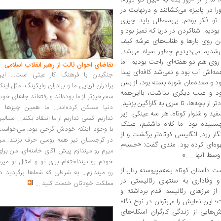
ا در پاییز» می‌کشانند و درنهایت در
تو فکر بودم. بی‌معطلی باید چیزی
 بودیم. شناکردن در دریا که تمیز بود و
ن روی بارها و طناب‌های عرشه کیف
‌شدیم می‌دیدیم چطور سیاه می‌شد.
 روی هم دو هفته‌ای راحت بودیم. اما
تقاضای اخوان ثالث از رهبر انقلاب اسلامی
ه‌اش آب بود و نمی‌شد کافه‌ای پیدا
جنگیدن با فرهنگ کار عبثی است... این
ود و معده‌مان شوره بسته بود، از بس
برادران آریایی ما و برادران وایکینگ، مثل اینک
د و عیب دیگری نداشت، بااین‌همه
سحرخیزتر از ما بوده‌اند و رفته‌اند جاهای خو
از بچه‌ها، تا سری به گاراگین بزنیم.
دنیا مسکن کرده‌اند... ما همین چیزها را
سفید و شلوار کوتاه، هر سه عینکی. زیر
نداریم. کسی نداریم از ما انتقاد بکند... استالی
بیده بود. ما کلاه داشتیم، عینک
با وجود اینکه خودش گرجی بود، می‌خواست
ار زرد. انگلیسی‌‌ کوتاه‌تر برگشت و از
در گرجستان نیز همه روسی حرف بزنند...من
وه‌ای کرده بود. مندی گفت: «خسه‌م
میرم رو میندازم پیش آقای خامنه‌ای، من برا
سط آنها... .»
خودم رو نینداخته‌ام برای تو و امثال تو میر
داستان کوتاه به‌هم‌پیوسته رئال از
رو میندازم... به شرطی که شماها برگردید د
وفاداری به سنت­های رئالیستی در
مملکت خودتان خدمت کنید
...
 از مرزهای رئالیسم قدم برداشته و
 این نمایش را می‌توان در نوع نگاه
هایی از زندگی کارگران اسکله‌های