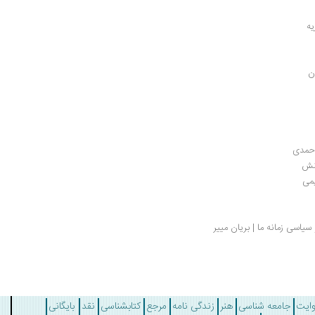
یه
احمدی
منش
یمی
یاسی زمانه ما | بریان مییر
وایت
جامعه شناسی
هنر
زندگی نامه
مرجع
کتابشناسی
نقد
بایگانی