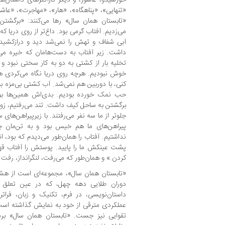
«تنهایی»، «پناهگاه»، «هار»، «مهاجرت»، «عاشور
«تابستان همان سال» رها می‌کنند: «برگشتن 
می‌زدیم. آفتاب گرمی بود. داغ‌تر از روی دریا که
آبی شفاف و تهش را نمی‌شد دید و درازکشید
داشت. زیر آفتاب به دست‌هامان که خیره می
تخلیه‌ بار از کشتی به‌ دو به کار سختی نبود و
خوش نبودیم. هرچه روی دریا نگاه می‌کردی هم
کنی، با دوربین هم نمی‌شد. آب کشتی بی‌مزه ب
حب نمک خورده بودیم. بدی‌‌اش همین‌ها بو
برگشتن به ساحل کیف داشت. تند می‌رفتیم، زودتر 
جلوتر از ما سه نفر می‌رفتند. با زیرپیراهن‌های 
پیراهن‌های ما هم خیس بود و به تن‌مان چس
نداشتیم. آفتاب را همان‌طور می‌دیدم که بود، انگ
پشت عینکش ما را پایید. پوستش را آفتاب قه
کردن.» و همان‌طور که می‌رفت، لنگرانداز، رفت و
«تابستان همان سال»، مجموعه‌ای است از هشت 
دوران طلایی دهه چهل، که در عین تعلق و 
داستان‌نویسی، در فرم، تکنیک و زبان، فراتر
عملکردی مترقی از خود به نمایش گذاشته است؛
تقوایی نیز جست. «تابستان همان سال» برش‌