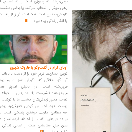
برمی‌گزیند، نه پیروزی است و نه تسلیم. ا
راهی دیگر را انتخاب می‌کند: پذیرفتن شکس
تاریخی، بدون آنکه به خیانت، گریز از واقعی
یا انکار زندگی پناه ببرد
...
اونای آرام در گفت‌وگو با فاروک شهیچ‭
گویی انسان‌ها ترمزِ خود را از دست داده‌اند 
آن کُدِ اخلاقی که نگهبان عقل سلیم بود،
فروریخته است. در دنیای امروز، همه
می‌خواهند فاشیست باشند؛ یعنی می‌خواهند
نفرت، محورِ زندگی‌شان باشد... ما با گوشت 
پوست خود احساس کردیم «دیگری» بودن
چه معنایی دارد... نوشتن پاسخی است به
بی‌عدالتی‌هایی که ما را احاطه کرده‌اند، و د
عین حال، ستایشی است از زیبایی زندگی و