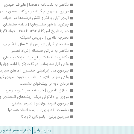
نگاهی به لغت‌نامه دهخدا | علیرضا حیدری
مروری بر جهان چگونه کار می‌کند | معین حیدر
آزمای آبان و آذر و نقش فرشته‌ها در ادبیات
چرتوپیا یا شهر فیلسوفان! | فاطمه صناعتیان
درباره تاریخ آمریکا از ۱۴۹۲ تا ۲۰۰۱ | جواد لگزیان
دفترچه طلایی | دوریس لسینگ
سه دختر گل‌فروش پس از 5 سال با 5 چاپ
نگاهی به ماراتن صدساله | فرزاد نعمتی
نگاهی به آنجا که وطن بود | مزدک پنجه‌ای
وقتی قرار شد بمانی در گفت‌وگو با آزاده جهان‌
پیرامون مرد زیرزمینی جکسون | ماهان سیار
وقتی سونیا بالای‌ دار تاب می‌خورد | مهدی کر
فردان دوم بر پیشخوان نشست
 اخلاق ناصری | خواجه نصیرالدین طوسی
مروری بر دگرگونی بزرگ: ریشه‌های اقتصادی و س
پیرامون تعویذ بولانیو | نیلوفر صادقی
نشست نقد و بررسی بنده استاد هستم!
سرزمین برفی | یاسوناری کاواباتا
رمان ایرانی
خاطره، سفرنامه و ر