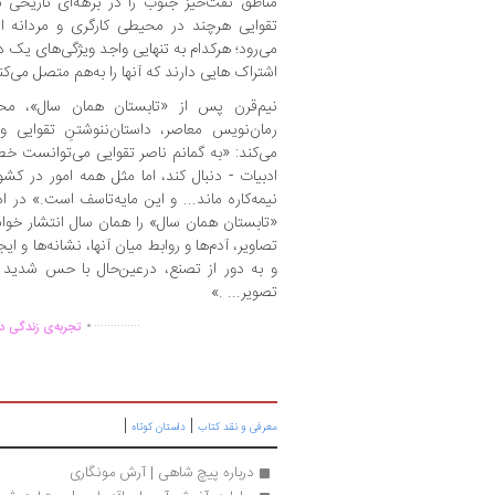
مناطق نفت‌خیز جنوب را در برهه‌ای تاریخی 
تقوایی هرچند در محیطی کارگری و مردانه اتفا
می‌رود؛ هرکدام به تنهایی واجد ویژگی‌های یک دا
اشتراک هایی دارند که آنها را به‌هم متصل می‌کن
نیم‌قرن پس از «تابستان همان سال»، محمود
رمان‌نویس معاصر، داستان‌ننوشتنِ تقوایی و
می‌کند: «به گمانم ناصر تقوایی می‌توانست خط
ادبیات - دنبال کند، اما مثل همه امور در کشور
نیمه‌کاره ماند... و این مایه‌تاسف است.» در 
«تابستان همان سال» را همان سال انتشار خوان
تصاویر، آدم‌ها و روابط میان آنها، نشانه‌ها و ایج
و به دور از تصنع، درعین‌حال با حس شدید 
تصویر... .»
.
..............
تجربه‌ی زندگی دو
|
|
معرفی و نقد کتاب
داستان کوتاه
درباره پیچ شاهی | آرش مونگاری