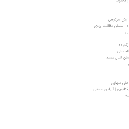
ار محبوب
| آرش سرکوهی
رد | سلمان نظافت یزدی
زی
الحسنی
ان اقبال سعید
 علی سهرابی
کتاتوری | آریامن احمدی
یه