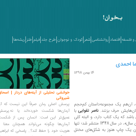
و فلسفه
اقتصاد
روانشناسی
شعر
کودک و نوجوان
طرح جلد
فیلم
طنز
ریشه‌ها
ما احمدی
14 بهمن 1398
خوانشی تحلیلی از آینه‌های دردار | اسحاق
شیروانی
، آن‌هم یک مجموعه‌داستان کم‌حجم
پرسش اصلی رمان صرفاً این نیست که آیا
تان‌هایش حرف بزنند.
ناصر تقوایی
با
آرمان‌ها شکست خورده‌اند یا نه.پرسش
 باشد که یک کتاب دارد، و البته کلی
عمیق‌تر این است: انسان پس از شکست
فیلم خوب ساخته‌شده و نشده. «تابستان همان سال»، در سال 1348 منتشر شد؛ تنها
آرمان‌ها چگونه می‌تواند همچنان معنا و
مان یک چاپ هنوز به شکل‌های مختل
هویت خود را حفظ کند؟... پاسخی که ابراهی