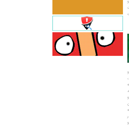
و
ت
ت
و
و
ر