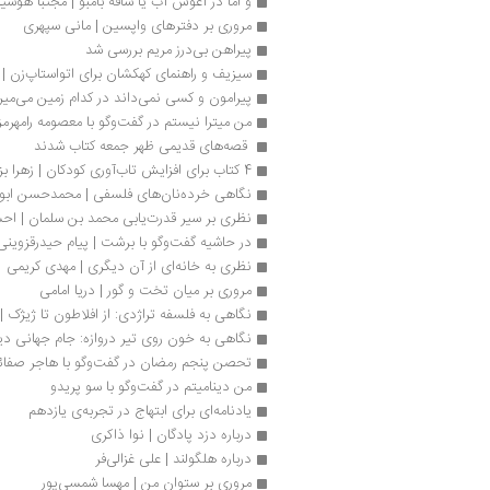
و اما در آغوش آب یا ساقه بامبو | مجتبا هوشی
مروری بر دفتر‌های واپسین | مانی سپهری
پیراهن بی‌درز مریم بررسی شد
سیزیف و راهنمای کهکشان برای اتواستاپ‌زن‌ 
پیرامون و کسی نمی‌داند در کدام زمین می‌می
من میترا نیستم در گفت‌وگو با معصومه رامهرم
 قصه‌های قدیمی ظهر جمعه کتاب شدند 
4 کتاب برای افزایش تاب‌‎آوری کودکان | زهرا بزرگ­‌زاده
نگاهی خرده‌نان‌های فلسفی | محمدحسن ابو
نظری بر سیر قدرت‌یابی محمد بن سلمان | احس
در حاشیه گفت‌وگو با برشت | پیام حیدرقزوینی
نظری به خانه‌ای از آن دیگری | مهدی کریمی
مروری بر میان تخت و گور | دریا امامی
نگاهی به فلسفه تراژدی: از افلاطون تا ژیژک |
نگاهی به خون روی تیر دروازه: جام جهانی دی
تحصن پنجم رمضان در گفت‌وگو با هاجر صفائ
من دینامیتم در گفت‌وگو با سو پریدو
یادنامه‌ای برای ابتهاج در تجربه‌ی یازدهم
درباره دزد پادگان | نوا ذاکری
درباره هلگولند | علی غزالی‌فر
مروری بر ستوان من | مهسا شمسی‌پور