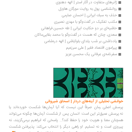
ژانرهای متفاوت در آثار استر | الهه دهنوی
روانشناسی پول به روایت مورگان هاوزل
حذف به سبك ایرانی | احسان صارمی
مکتب تفکیک در گفت‌وگو با مهدی نصیری
حاشیه‌ای بر دو حکایت ایرانی | طه حسین فراهانی
سعدی، چنان که هست در گفت‌وگو با محمد بقایی‌ماکان
یادداشتی بر شب یلدای بلوکباشی | الهه دره‌شامی
پیرامون اقتصاد فقیر | علی سرزعیم
سفرنامه‌‎ی عرفانی یک محسن عزیز
انشی تحلیلی از آینه‌های دردار | اسحاق شیروانی
سش اصلی رمان صرفاً این نیست که آیا آرمان‌ها شکست خورده‌اند یا
.پرسش عمیق‌تر این است: انسان پس از شکست آرمان‌ها چگونه می‌تواند
چنان معنا و هویت خود را حفظ کند؟... پاسخی که ابراهیم برمی‌گزیند، نه
روزی است و نه تسلیم. او راهی دیگر را انتخاب می‌کند: پذیرفتن شکست