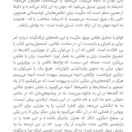
ی بودن با آنچه می‌بیند، می‌شنود یا می‌شناسد، هم‌گون می‌شود؛
دیشه به چیزی تبدیل می‌شود که جهان به آن ارائه می‌کند.» و دقیقا
 همین منظر است که مگریت برای نقاشی‌هایش توضیحاتی همچون
ین یک چپق نیست» می‌نویسد تا اندیشه‌ مخاطب را که - همواره
 آنچه جهان به آن ارائه داده، تبدیل شده است - به چالش بکشد.
کو با تحلیل نقاشی چپق مگریت و این نامه‌های ژرفانگرانه درباره‌ امر
ئی و نامرئی و بازجست آن در ساحت نقاشی، استخوان‌بندی کتاب را
 افکنده است. کتابی که آن را می‌توان یکی از مهم‌ترین کتاب‌ها در
ریح مناسبت زبان و نقاشی به شمار آورد: «مناسبت زبان با نقاشی
‌کران است. مساله این نیست که واژه‌ها ناقص یا در رویارویی با
ان مرئی به نحوی چاره‌ناپذیر ناتوان‌اند. هیچ یک را نمی‌توان به
گری فروکاست: بازگفتن آنچه می‌بینیم، بیهوده است؛ آنچه می‌بینیم
گز در گفته‌های‌مان سکنی ندارد و بیهوده است که می‌کوشیم تا از راه
اویر و استعاره‌ها و تشبیه‌ها، آنچه می‌گوییم را نشان دهیم؛ مکانی
 گفته‌ها در آن به شکوه می‌رسند نه در چشم‌های‌مان، که در عناصر
والی نحو جا دارد و نام خاص، در این زمینه، ترفندی بیش نیست:
 ما انگشتی می‌دهد برای اشاره کردن، یا به عبارتی، برای گذری
هانی از فضایی که در آن نگاه می‌کنیم؛ به بیان دیگر، برای تا زدن یکی
 سطح دیگری، انگار که هم‌ارز یکدیگر باشند.» و این همه را در
زتفسیر نقاشی ساده مگریت از یک پیپ -‌که در این ترجمه بنا به
ایلی چپق نامیده شده‌- به کار بسته است؛ تفسیر اینکه چرا و چگونه