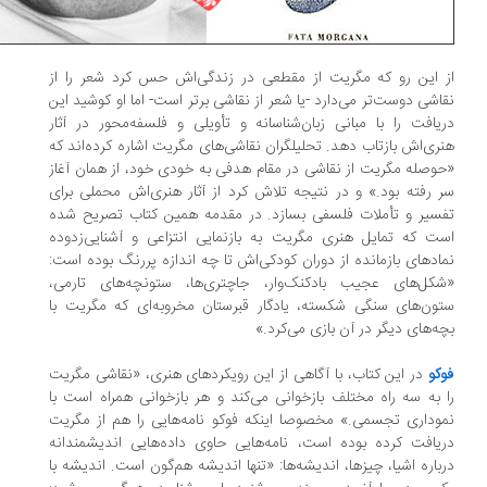
 این رو که مگریت از مقطعی در زندگی‌اش حس کرد شعر را از
اشی دوست‌تر می‌دارد -‌یا شعر از نقاشی برتر است‌- اما او کوشید این
یافت را با مبانی زبان‌شناسانه و تأویلی و فلسفه‌محور در آثار
ری‌اش بازتاب دهد. تحلیلگران نقاشی‌های مگریت اشاره کرده‌اند که
وصله‌ مگریت از نقاشی در مقام هدفی به خودی خود، از همان آغاز
 رفته بود.» و در نتیجه تلاش کرد از آثار هنری‌اش محملی برای
سیر و تأملات فلسفی بسازد. در مقدمه‌ همین کتاب تصریح شده
ت که تمایل هنری مگریت به بازنمایی انتزاعی و آشنایی‌زدوده
ادهای بازمانده از دوران کودکی‌اش تا چه اندازه پررنگ بوده است:
کل‌های عجیب بادکنک‌وار، جاچتری‌ها، ستونچه‌های تارمی،
ون‌های سنگی شکسته، یادگار قبرستان مخروبه‌ای که مگریت با
ه‌های دیگر در آن بازی می‌کرد.»
کو
در این کتاب، با آگاهی از این رویکردهای هنری، «نقاشی مگریت
 به سه راه مختلف بازخوانی می‌کند و هر بازخوانی همراه است با
وداری تجسمی.» مخصوصا اینکه فوکو نامه‌هایی را هم از مگریت
یافت کرده بوده است، نامه‌هایی حاوی داده‌هایی اندیشمندانه
باره اشیا، چیزها، اندیشه‌ها: «تنها اندیشه هم‌گون است. اندیشه با