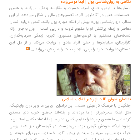
اهی به روان‌شناسی پول | ایما موسی‌زاده
سان‌ها با ترس، طمع، امید، حسرت و مقایسه زندگی می‌کنند و همین
ساسات، حتی در آگاه‌ترین افراد، تصمیم‌های مالی را شکل می‌دهد. از این
ظر، «روان‌شناسی پول» بیش از آنکه درباره پول باشد، کتابی درباره انسان
اصر و رابطه پرتنش او با مفهوم ثروت و دارایی است... اوزل به‌جای ارائه
خه‌های مستقیم یا توصیه‌های دستوری، تجربه زندگی سرمایه‌گذاران،
رآفرینان، میلیاردرها و حتی افراد عادی را روایت می‌کند و از دل این
ستان‌ها روایت خود را برمی‌سازد و بحث را به پیش می‌راند
...
اضای اخوان ثالث از رهبر انقلاب اسلامی
گیدن با فرهنگ کار عبثی است... این برادران آریایی ما و برادران وایکینگ،
ل اینکه سحرخیزتر از ما بوده‌اند و رفته‌اند جاهای خوب دنیا مسکن
ده‌اند... ما همین چیزها را نداریم. کسی نداریم از ما انتقاد بکند... استالین با
ود اینکه خودش گرجی بود، می‌خواست در گرجستان نیز همه روسی
ف بزنند...من میرم رو میندازم پیش آقای خامنه‌ای، من برای خودم رو