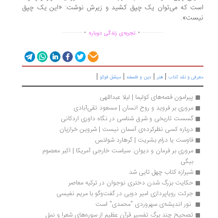
ت که می‌توان یک چپق کشید و زیرش نوشت: «این یک چپق
ست».
.
.
..............
...............
تجربه‌ی زندگی دوباره
|
|
|
|
رفی و نقد کتاب
هنر
دین و فلسفه
میشل فوکو
پیرامون قصه‌های کولیما | لیلا عبداللهی
مروری بر فروید و روح انسان | مسعود تقی‌آبادی
گسست تاریخی و شرق شناسی در نگاه داوری اردکانی
درباره کسی نظرکرده‌ی آسمان نیست | شروین خرازیان
فاوست یا درام بشریت | گرهارد شولتس
مروری بر فرمان و دیوان: سیاست خارجی آمریکا | اکبر معصوم 
بیگی
شیرازه کتاب چهل تایی شد
حکایت بزرگ شدن دختری نوجوان در ترکیه معاصر
جرئت رویاپردازی امیر دوبی در گفت‌وگو با مریم نفیسی
 نور اندیشه‌ی سهروردی "محمدی" است 
تصحیح چند برگ تفسیر قرآن عظیم از سوره‌های شعرا و نمل