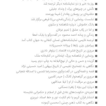
روز به خیر و دو نمایشنامه دیگر ترجمه شد
تأملی در چیزهای پرک | ونداد جلیلی
حاشیه‌ای بر روسلان وفادار | شيما بهره‌مند
نشست رونمایی از زندگی‌نامه‌ی بی‌تا فرهی برگزار شد
بانگ خاموش: درباره شاهنامه و مثنوی
و اما در رکاب عشق | تمیم عرفان
زندگی و زمانه احمد محمود در گفت‌وگو با بابک اعطا
ترجمه فارسی نمایشنامه‌های غسان کنفانی به جهان کتاب آمد
پیرامون وزن رازها | پروانه حسین‌زاده 
مروری بر تاریخ فشرده اقتصاد | نیلوفر نادری
رونمایی از شاهنامه بزرگ ایلخانی در کتابخانه ملک
گزیده و حس و حالی از نهج‌البلاغه به چاپ دوم رسید
نگاهی به تصحیح نفیسی از تاریخ بیهقی | امید حسینی نژاد
قصه و قصه‌گويی در گفت‌وگوی محمدرضا شمس با اسدالله شعبانی 
مروری بر گیاهخوار کانگ | حیدر کاسبی
مروری بر مراقبت از او | لیلا عبداللهی
درباره این بچه | زهره مسکنی
تجربه‌‌ی حکومت‌های عادل قبل از اسلام و حکمرانی شایسته
انتشار قرآن کریم با نام کتابت نور و خط استاد نیریزی
نگاهی به کتاب ذهن چینی | محسن آزموده