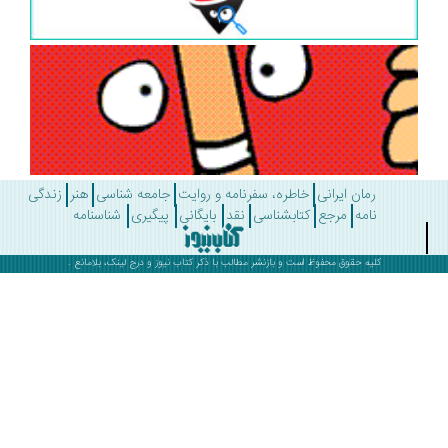
رمان ایرانی
خاطره، سفرنامه و روایت
جامعه شناسی
هنر
زندگی
نامه
مرجع
کتابشناسی
نقد
بایگانی
پیگیری
شناسنامه
کلیه حقوق محفوظ است و بازنشر مطالب با ذکر
کتاب نیوز
و درج لینک، بلامانع .