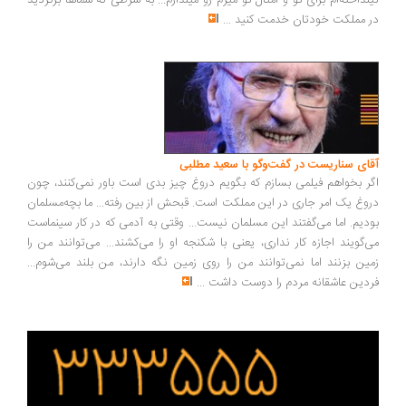
نداخته‌ام برای تو و امثال تو میرم رو میندازم... به شرطی که شماها برگردید
 مملکت خودتان خدمت کنید
...
ای سناریست در گفت‌وگو با سعید مطلبی
ر بخواهم فیلمی بسازم که بگویم دروغ چیز بدی است باور نمی‌کنند، چون
وغ یک امر جاری در این مملکت است. قبحش از بین رفته... ما بچه‌مسلمان
دیم. اما می‌گفتند این مسلمان نیست... وقتی به آدمی که در کار سینماست
‌گویند اجازه کار نداری، یعنی با شکنجه او را می‌کشند... می‌توانند من را
ین بزنند اما نمی‌توانند من را روی زمین نگه دارند، من بلند می‌شوم...
دین عاشقانه مردم را دوست داشت
...