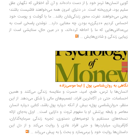
یی انسان‌ها ترمزِ خود را از دست داده‌اند و آن کُدِ اخلاقی که نگهبان عقل
یم بود، فروریخته است. در دنیای امروز، همه می‌خواهند فاشیست باشند؛
نی می‌خواهند نفرت، محورِ زندگی‌شان باشد... ما با گوشت و پوست خود
ساس کردیم «دیگری» بودن چه معنایی دارد... نوشتن پاسخی است به
‌عدالتی‌هایی که ما را احاطه کرده‌اند، و در عین حال، ستایشی است از
بایی زندگی و شادی‌هایش
...
اهی به روان‌شناسی پول | ایما موسی‌زاده
سان‌ها با ترس، طمع، امید، حسرت و مقایسه زندگی می‌کنند و همین
ساسات، حتی در آگاه‌ترین افراد، تصمیم‌های مالی را شکل می‌دهد. از این
ظر، «روان‌شناسی پول» بیش از آنکه درباره پول باشد، کتابی درباره انسان
اصر و رابطه پرتنش او با مفهوم ثروت و دارایی است... اوزل به‌جای ارائه
خه‌های مستقیم یا توصیه‌های دستوری، تجربه زندگی سرمایه‌گذاران،
رآفرینان، میلیاردرها و حتی افراد عادی را روایت می‌کند و از دل این
ستان‌ها روایت خود را برمی‌سازد و بحث را به پیش می‌راند
...