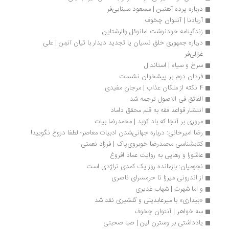
د‌‌‌‌‌رباره‌ پرده آهنین | مسعود سینایی‌فر
آریادنا | آنتوان چخوف
زندگینامه خودنوشت امانوئل والرشتاین
درباره جمهوری خلق نسیان یا تجدید دیدار با تیان آنمِن | علی 
غزالی‌فر
سرخ و سیاه | استاندال
فردان دوم بر پیشخوان نشست
4 نکته از ملکان عذاب | مرجان مفیدی
الفائق فی الاصول ترجمه شد
انتشار قواعد فقه به قلم محقق داماد
مروری بر آنجا که باد کوبد | محمدرضا بیات
رضا امیرخانی: درباره جهانی‌شدن ادبیات معاصر؛ لطفا دروغ نگویید!
کتابشناسی محمدرضا خوبروی‌‏پاک | فرزاد نعمتی
عاشورا و رهایی به روایت عماد افروغ 
نجومیان: بازمانده روز یک کمدی تراژدی است
از اندرونی میرزا تا حرمسرای ناصری
و اما شهرت | شهاب غدیری
«بیداری» با میرعابدینی و گلشیری نقد شد
سه خواهر | آنتوان چخوف
یادداشتی بر وسترن لین | صبا صحبتی