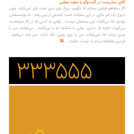
ای سناریست در گفت‌وگو با سعید مطلبی
ر بخواهم فیلمی بسازم که بگویم دروغ چیز بدی است باور نمی‌کنند، چون
وغ یک امر جاری در این مملکت است. قبحش از بین رفته... ما بچه‌مسلمان
دیم. اما می‌گفتند این مسلمان نیست... وقتی به آدمی که در کار سینماست
‌گویند اجازه کار نداری، یعنی با شکنجه او را می‌کشند... می‌توانند من را
ین بزنند اما نمی‌توانند من را روی زمین نگه دارند، من بلند می‌شوم...
دین عاشقانه مردم را دوست داشت
...