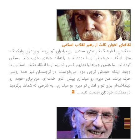
اضای اخوان ثالث از رهبر انقلاب اسلامی
گیدن با فرهنگ کار عبثی است... این برادران آریایی ما و برادران وایکینگ،
ل اینکه سحرخیزتر از ما بوده‌اند و رفته‌اند جاهای خوب دنیا مسکن
ده‌اند... ما همین چیزها را نداریم. کسی نداریم از ما انتقاد بکند... استالین با
ود اینکه خودش گرجی بود، می‌خواست در گرجستان نیز همه روسی
ف بزنند...من میرم رو میندازم پیش آقای خامنه‌ای، من برای خودم رو
نداخته‌ام برای تو و امثال تو میرم رو میندازم... به شرطی که شماها برگردید
 مملکت خودتان خدمت کنید
...