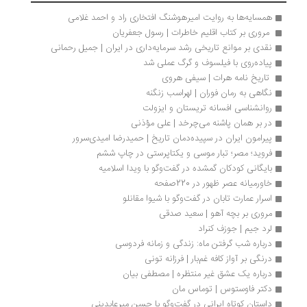
همسایه‌ها به روایت امیرهوشنگ افتخاری‌ راد و احمد غلامی
 مروری بر کتاب اقلیم خاطرات | رسول جعفریان 
نقدی بر موانع تاریخی رشد سرمایه‌داری در ایران | جمیل رحمانی
پیاده‌روی با فیلسوف و گرگ عملی شد
 تاریخ ‌نامه هرات | سیفی هروی
نگاهی به رمان فوران | لهراسب‌ زنگنه
روانشناسی افسانه تریستان و ایزولت
در بر همان پاشنه‌ می‌چرخد | علی مؤذنی
پیرامون ایران در سپیده‌دمان تاریخ | حمیدرضا امیدی‌سرور
فروید؛ مصر؛ تبار موسی و یکتاپرستی در چاپ ششم
بایگانی کودکان گمشده در گفت‌وگو با ویدا اسلامیه
خاورمیانه عصر ظهور در 220صفحه
اسرار عمارت تابان در گفت‌‌وگو با شیوا مقانلو
مروری بر بچه آهو | سعید صدقی
لرد جیم | جوزف کنراد
درباره شب گرفتن ماه: زندگی و زمانه فردوسی 
درنگی بر آواز کافه‌ غم‌بار | فرزانه تونی
درباره یک عشق غیر منتظره | مصطفی بیان
دکتر فاوستوس | توماس مان
داستان كوتاه ایرانی در گفت‌وگو با حسن میرعابدینی