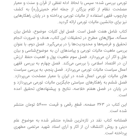
رمی بررسی شده؛ سپس با لحاظ ادله لفظی از قرآن و سنت و معیار
لحت نظام از کلام بزرگان از جمله امام خمینی(ره) به کشف
رچوب فقهی استفاده از مالیات تورمی پرداخته و در پایان راهکارهایی
ز برای جانشین مالیات تورمی ارائه گردید.
اب شامل هفت فصل است. فصل اول کلیات موضوع، شامل بیان
أله، سؤال­‌های مطرح در تحقیقات این کتاب، هدف و ضرورت انجام
قیق و فرضیه­‌ها و محدودیت­‌ها را در برمی­‌گیرد. فصل دوم، با عنوان
رسی ماهیت مالیات تورمی و پیامدهای آن به موضوع­‌شناسی و بیان
ل و آثار آن می­‌پردازد. فصل سوم ماهیت پول و اهمیت حفظ ارزش
 در اقتصاد اسلامی را بررسی می­‌کند. فصل چهارم به بررسی فقهی
مال سیاست ­مالیات تورمی می­‌پردازد. فصل پنجم، به بررسی سیاست­‌
ی مالیات تورمی اعمال شده در ایران با معیار مصلحت می‌پردازد.
ل ششم به راهکارهای سیاستی جایگزین مالیات تورمی می­‌پردازد و
 پایان در فصل هفتم خلاصه، نتایج و پیشنهادهای تحقیق آمده
ت.
این کتاب در ۳۶۳ صفحه، قطع رقعی و قیمت ۵۴۰۰۰ تومان منتشر
ه است.
لنامه کتاب نقد در تازه‌ترین شماره منتشر شده به موضوع علم
نی و روش اکتشاف آن از آثار و آرای استاد شهید مرتضی مطهری
داخته است.