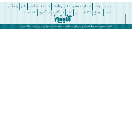
رمان ایرانی
خاطره، سفرنامه و روایت
جامعه شناسی
هنر
زندگی
نامه
مرجع
کتابشناسی
نقد
بایگانی
پیگیری
شناسنامه
کلیه حقوق محفوظ است و بازنشر مطالب با ذکر
کتاب نیوز
و درج لینک، بلامانع .