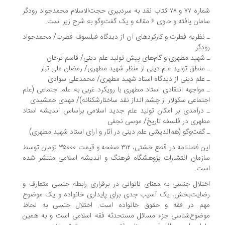
شماره ۷۷ و ۷۸ کتاب نقد به سردبیری حجت‌الاسلام محمدجواد رودگر
 یافته و حاوی ۶ مقاله و یک گفت‌وگو به شرح زیر است.
نظریه فطرت و کارکردهای آن از دیدگاه فیلسوف فطرت/ محمدجواد
دگر
شهید مطهری و گام‌های پیش تولید علم دینی/ قاسم ترخان
منطق تولید علم دینی از منظر شهید مطهری/ رمضان علی تبار
علم دینی از دیدگاه استاد شهید مطهری/ محمدعلی سوادی
‌مواجهه انتقادی استاد مطهری با رویکرد غربی به علم اجتماعی (علم
تماعی سکولار از چشم انداز نقد ساختارشکنانه)/ مهدی جمشیدی
درآمدی بر امکان تولید علم جدید اسلامی براساس اندیشه استاد
هری در فلسفه تاریخ/ موسی نجفی
گفت‌وگو (هم‌اندیشی علم دینی در آثار و آرای استاد شهید مطهری)
این فصلنامه در قطع خشتی، ۳۱۲ صفحه و قیمت ۳۵۰۰۰ تومان توسط
زمان انتشارات پژوهشگاه فرهنگ و اندیشه اسلامی منتشر شده
ت.
تلال جنسی به معنای ناتوانی در برقراری رابطه جنسی متعارف و
ایت‌بخش، یک آسیب جدی برای پایداری خانواده و یک موضوع
م در فقه و حقوق خانواده است. اختلال جنسی به لحاظ
ضوع‌شناسی جزء مسائل مستحدثه فقه اسلامی است و به همین