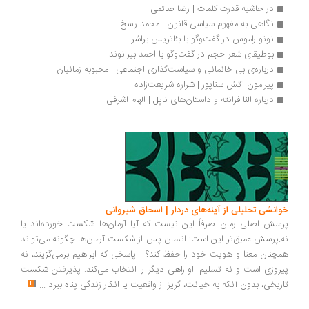
در حاشیه قدرت کلمات | رضا صائمی
نگاهی به مفهوم سیاسی قانون | محمد راسخ
نونو راموس در گفت‌وگو با بئاتریس براشر
بوطیقای شعر حجم در گفت‌وگو با احمد بیرانوند
درباره‌ی بی خانمانی و سیاست‌گذاری اجتماعی | محبوبه زمانیان
پیرامون آتش سناپور | شراره شریعت‌زاده
درباره النا فرانته و داستان‌های ناپل | الهام اشرفی
انشی تحلیلی از آینه‌های دردار | اسحاق شیروانی
سش اصلی رمان صرفاً این نیست که آیا آرمان‌ها شکست خورده‌اند یا
.پرسش عمیق‌تر این است: انسان پس از شکست آرمان‌ها چگونه می‌تواند
چنان معنا و هویت خود را حفظ کند؟... پاسخی که ابراهیم برمی‌گزیند، نه
روزی است و نه تسلیم. او راهی دیگر را انتخاب می‌کند: پذیرفتن شکست
ریخی، بدون آنکه به خیانت، گریز از واقعیت یا انکار زندگی پناه ببرد
...