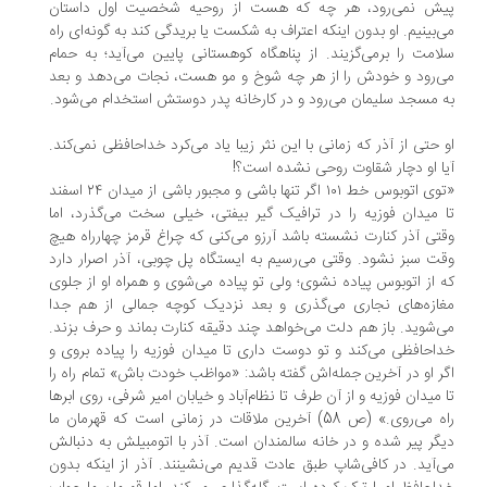
ش نمی‌رود، هر چه که هست از روحیه شخصیت اول داستان
‌بینیم. او بدون اینکه اعتراف به شکست یا بریدگی کند به گونه‌ای راه
امت را برمی‌گزیند. از پناهگاه کوهستانی پایین می‌آید؛ به حمام
‌رود و خودش را از هر چه شوخ و مو هست، نجات می‌دهد و بعد
 مسجد سلیمان می‌رود و در کارخانه پدر دوستش استخدام می‌شود.
 حتی از آذر که زمانی با این نثر زیبا یاد می‌کرد خداحافظی نمی‌کند.
ا او دچار شقاوت روحی نشده است؟!
«توی اتوبوس خط ۱۰۱ اگر تنها باشی و مجبور باشی از میدان ۲۴ اسفند
 میدان فوزیه را در ترافیک گیر بیفتی، خیلی سخت می‌گذرد، اما
تی آذر کنارت نشسته باشد آرزو می‌کنی که چراغ قرمز چهارراه هیچ‌
ت سبز نشود. وقتی می‌رسیم به ایستگاه پل چوبی، آذر اصرار دارد
 از اتوبوس پیاده نشوی؛ ولی تو پیاده می‌شوی و همراه او از جلوی
ازه‌های نجاری می‌گذری و بعد نزدیک کوچه جمالی از هم جدا
‌شوید. باز هم دلت می‌خواهد چند دقیقه کنارت بماند و حرف بزند.
احافظی می‌کند و تو دوست داری تا میدان فوزیه را پیاده بروی و
ر او در آخرین جمله‌اش گفته باشد: «مواظب خودت باش» تمام راه را
 میدان فوزیه و از آن طرف تا نظام‌آباد و خیابان امیر شرفی، روی ابرها
راه می‌روی.» (ص 58) آخرین ملاقات در زمانی است که قهرمان ما
گر پیر شده و در خانه سالمندان است. آذر با اتومبیلش به دنبالش
‌آید. در کافی‌شاپ طبق عادت قدیم می‌نشینند. آذر از اینکه بدون