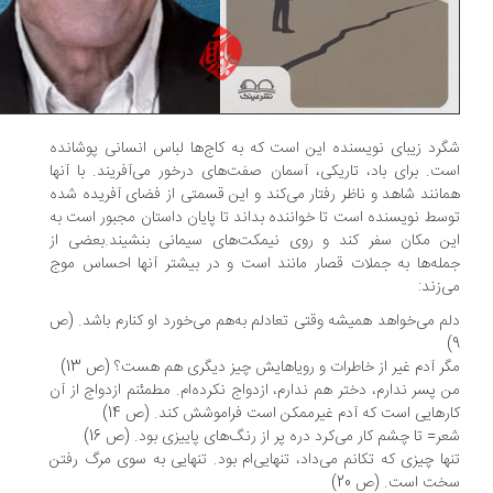
رد زیبای نویسنده این است که به کاج‌ها لباس انسانی پوشانده
ت. برای باد، تاریکی، آسمان صفت‌های درخور می‌آفریند. با آنها
انند شاهد و ناظر رفتار می‌کند و این قسمتی از فضای آفریده شده
سط نویسنده است تا خواننده بداند تا پایان داستان مجبور است به
ن مکان سفر کند و روی نیمکت‌های سیمانی بنشیند.بعضی از
له‌ها به جملات قصار مانند است و در بیشتر آنها احساس موج
‌زند:
م می‌خواهد همیشه وقتی تعادلم به‌هم می‌خورد او کنارم باشد. (ص
ر آدم غیر از خاطرات و رویاهایش چیز دیگری هم هست؟ (ص 13)
 پسر ندارم، دختر هم ندارم، ازدواج نکرده‌ام. مطمئنم ازدواج از آن
رهایی است که آدم غیرممکن است فراموشش کند. (ص 14)
ر= تا چشم کار می‌کرد دره پر از رنگ‌های پاییزی بود. (ص 16)
ها چیزی که تکانم می‌داد، تنهایی‌ام بود. تنهایی به سوی مرگ رفتن
ت است. (ص 20)