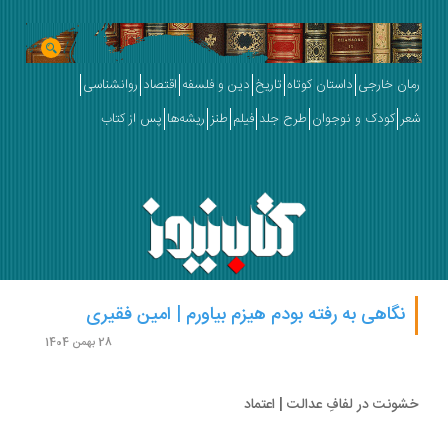
ان خارجی
داستان کوتاه
تاریخ
دین و فلسفه
اقتصاد
روانشناسی
ر
کودک و نوجوان
طرح جلد
فیلم
طنز
ریشه‌ها
پس از کتاب
نگاهی به رفته بودم هیزم بیاورم | امین فقیری
28 بهمن 1404
ونت در لفافِ عدالت | اعتماد