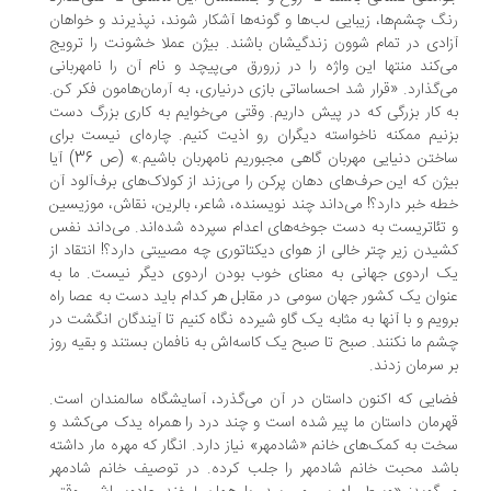
گ چشم‌ها، زیبایی لب‌ها و گونه‌ها آشکار شوند، نپذیرند و خواهان
ادی در تمام شوون زندگیشان باشند. بیژن عملا خشونت را ترویج
‌کند منتها این واژه را در زرورق می‌پیچد و نام آن را نامهربانی
‌گذارد. «قرار شد احساساتی بازی درنیاری، به آرمان‌هامون فکر کن.
 کار بزرگی که در پیش داریم. وقتی می‌خوایم به کاری بزرگ دست
نیم ممکنه ناخواسته دیگران رو اذیت کنیم. چاره‌ای نیست برای
ساختن دنیایی مهربان گاهی مجبوریم نامهربان باشیم.» (ص 36) آیا
ژن که این حرف‌های دهان پرکن را می‌زند از کولاک‌های برف‌آلود آن
ه خبر دارد؟! می‌داند چند نویسنده، شاعر، بالرین، نقاش، موزیسین
تئاتریست به دست جوخه‌های اعدام سپرده شده‌اند. می‌داند نفس
یدن زیر چتر خالی از هوای دیکتاتوری چه مصیبتی دارد؟! انتقاد از
 اردوی جهانی به معنای خوب بودن اردوی دیگر نیست. ما به
وان یک کشور جهان سومی در مقابل هر کدام باید دست به عصا راه
ویم و با آنها به مثابه یک گاو شیرده نگاه کنیم تا آیندگان انگشت در
م ما نکنند. صبح تا صبح یک کاسه‌اش به نافمان بستند و بقیه روز
 سرمان زدند.
ایی که اکنون داستان در آن می‌گذرد، آسایشگاه سالمندان است.
رمان داستان ما پیر شده است و چند درد را همراه یدک می‌کشد و
ت به کمک‌های خانم «شادمهر» نیاز دارد. انگار که مهره مار داشته
شد محبت خانم شادمهر را جلب کرده. در توصیف خانم شادمهر