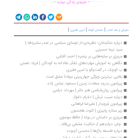
...............
..............
تجربه‌ی زندگی دوباره
|
|
|
رفی و نقد کتاب
داستان کوتاه
امین فقیری
درباره ملکم‌خان؛ نظریه‌پرداز نوسازی سیاسی در صدر مشروطه | 
سید نیما حسینی
مروری بر سایه‌هایی بر پنجره | احمد آفتابی
نگاهی به آموزش مهارت‌های تفکر نقادانه به کودکان | فرزاد نعمتی
ب کوچک در گفت‌وگو با امین فقیری
بقایی: برترین ویژگی جهان‌بینی مولانا عشق است
پیرامون بدرود سعادت زمین | مسعود عباس زاده
پیرامون روان‌شناسی هنر ماتر | مهرداد دیلمی
درباره سیب ترش | دلارام دلنواز
پیرامون غروبدار | علیرضا فراهانی
زیر ستاره پاییزی | کنوت هامسون
مروری بر داستان در بوته | ‌حافظ موسوی
 چاپ دوازدهم از حکایت عشقی بی‌قاف...
درباره فلسفه باغ‌ها | محسن آزموده
ملت‌هایی بدون ملی‌گرایی | فرید درفشی