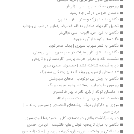
پیرامون مغاک جنون | علی غزالی‌فر
داستان‌ خروس در کنار چاه رسید
نگاهی به مادربزرگ وبستر | لیلا عبداللهی
تحلیل آثار بهرام صادقی به قلم غلامرضا رضایی در شب بی‌مهتاب
نگاهی به تی. اس. الیوت | علی غزالی‌فر
40 داستان کوتاه از آن ناجورها
نگاهی به شعر سهراب سپهری | بابک صحرانورد
نگاهی به عشق، کار و منزلت در عصر مدرن | علی ورامینی
نشست نقد و معرفی هرات، بررسی آثار باستانی و تاریخی
درباره گیرنده شناخته نشد | حمیدرضا امیدی سرور
۲۳ داستان از سرزمین روتاباگا به روایت کارل سندبرگ
نگاهی به ریش‌آبی نوتومب | ماهان سیارمنش
پیرامون ما بدجایی ایستاده بودیم| مریم بیرنگ
۱۱ داستان کوتاه از زکریا تامر با بهار خاکستری
نشست نقد و بررسی ادبیات معاصر ایتالیا
مروری بر دگرگونی بزرگ: ریشه‌های اقتصادی و سیاسی زمانه ما | 
بریان مییر
درباره سرگذشت واقعی دارودسته‌ی کلی | حمیدرضا امیدی‌سرور
نگاهی به مبارز: تاریخچه فوتبال علیه فاشیسم | آریامن احمدی
یادداشتی بر رشت، ساغری‌سازان، کوچه بلورچیان | طلا نژاد‌حسن