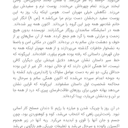
‌گوید: «وسط راه سر می‌رسد. با همان لبخند جادویی‌اش. وقتی
خند می‌زند تمام چهره‌اش می‌خندد. پوست نرم و سفیدش برق
‌زند. نگاهش خیلی مهربان است. هوس اینکه یک روز به این
پوست سفید درخشان دست بزنم مرا می‌کشد.» (ص 8) انگار این
نم شادمهر همه‌ چیز این گروه را می‌داند. اکنون همه پیر شده‌اند.
ه در آسایشگاه سالمندان روزگار می‌گذرانند. نویسنده بدون هیچ
مت و مرارتی همه را گرد هم جمع کرده. همه از آن سال‌های پر از
ف و دهشت جان سالم به در برده‌اند. اکنون در مکانی امن و باصفا
 نشخوار خاطرات گذشته می‌پردازند و از همه مهم‌تر اینکه همه به
ن قهرمان داستانی که رفته بوده هیزم بیاورد، افتاده‌اند. این‌گونه که
 سیر داستان نشان می‌دهد دلایل غیبتش برای دیگران کافی
ست، اما همگی اذعان دارند که او خائن نبوده. اگر غیر از این بوده
اقل یکی، دو نفر به دست عوامل ساواک یا ژاندارمری باید کشته یا
 جوخه اعدام سپرده می‌شده که اکنون همگی سالم و سرحال به
اکمه شخصیت اول داستان مشغولند. این‌گونه که قراین نشان
‌دهد بهانه خوبی برای روزهای طاقت‌فرسای پیری که درد از همه‌ جا
 تن و بدنشان می‌بارد، پیدا کرده‌اند.
 آن روز با چریک شدن و مبارزه با رژیم تا دندان مسلح کار آسانی
ود. راحت‌ترین راهی که انتخاب می‌شد، کوه و کوهنوردی بود، چون
م و جان آنها را قوی و آبدیده می‌کرد. ریه آنها در زیر هجوم
سیژن پالوده و سرحال می‌شد و تعلیمات چریکی هم بازگویی می‌شد