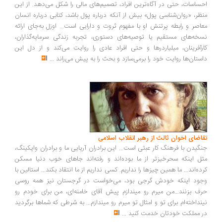
ساسات، حتی در آگاه‌ترین افراد، تصمیم‌های مالی را شکل می‌دهد. از این
ظر، «روان‌شناسی پول» بیش از آنکه درباره پول باشد، کتابی درباره انسان
اصر و رابطه پرتنش او با مفهوم ثروت و دارایی است... اوزل به‌جای ارائه
خه‌های مستقیم یا توصیه‌های دستوری، تجربه زندگی سرمایه‌گذاران،
رآفرینان، میلیاردرها و حتی افراد عادی را روایت می‌کند و از دل این
ستان‌ها روایت خود را برمی‌سازد و بحث را به پیش می‌راند
...
اضای اخوان ثالث از رهبر انقلاب اسلامی
گیدن با فرهنگ کار عبثی است... این برادران آریایی ما و برادران وایکینگ،
ل اینکه سحرخیزتر از ما بوده‌اند و رفته‌اند جاهای خوب دنیا مسکن
ده‌اند... ما همین چیزها را نداریم. کسی نداریم از ما انتقاد بکند... استالین با
ود اینکه خودش گرجی بود، می‌خواست در گرجستان نیز همه روسی
ف بزنند...من میرم رو میندازم پیش آقای خامنه‌ای، من برای خودم رو
نداخته‌ام برای تو و امثال تو میرم رو میندازم... به شرطی که شماها برگردید
 مملکت خودتان خدمت کنید
...