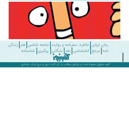
رمان ایرانی
خاطره، سفرنامه و روایت
جامعه شناسی
هنر
زندگی
نامه
مرجع
کتابشناسی
نقد
بایگانی
پیگیری
شناسنامه
کلیه حقوق محفوظ است و بازنشر مطالب با ذکر
کتاب نیوز
و درج لینک، بلامانع .