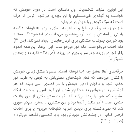
ن اولین اعتراف شخصیت اول داستان است در مورد خودش که
اننده به گونه‌ای غیرمستقیم با آن روبه‌رو می‌شود. ترس از مرگ
ت که مرگ گروهی را خوش‌تر می‌دارد.
ز در زمینه واقعیتی تلخ و تظاهر به انقلابی بودن = فرهاد هرگونه
حتی و آسایش را ضد آرمان‌هایمان می‌دانست. اما هوشنگ معتقد
د خوردن چلوکباب مشکلی برای آرمان‌هایمان ایجاد نمی‌کند. (ص 21)
م آفتاب می‌خواست، دلم نور می‌خواست. این ابرها، این همه اندوه
را از کجا می‌آورند و بر سر و رویم می‌ریزند. (ص 28 - تکیه به واژه‌های
رگونه)
قه‌های آغاز عشق چه زیبا نوشته است. معمولا عشق زمانی خودش
 نشان می‌دهد که تمام شبکه‌های ذهنی‌اش به نوعی به طرف نور
ب شود و ناگهان آدمی خودش را در کمندی اسیر ببیند که هر
ششی برای خواص به محکم‌تر شدن آن گره نامریی بینجامد! آنگاه
ق حکم هوا را پیدا می‌کند که اگر تنفسش نکنی از بین رفتنت
می است.«آذر کتابدار آنجا بود و من مشتری دایمش. کم‌کم جوری
 که نمی‌دانستم برای دیدن آذر به کتابخانه می‌روم یا برای امانت
فتن کتاب. در چشمانش مهربانی بود و با تحسین نگاهم می‌کرد.»
 و 32).