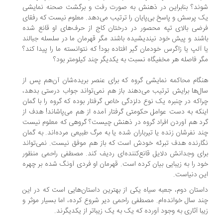
ند؟ بنابراین در ذهنش به صورت رفت و برگشت صحنه نمایشی
 پرسش و پاسخ بی‌پایان را ترتیب می‌دهد. معلوم نیست که رفقای
ضی بالای تپه محصور در درختان کاج از حرف‌های او قانع شده
شند و پیش خود نیندیشیده باشند مگر قهرمان ما در سلسله جبالند
 آلپ یا زاگرس خودمان گیر افتاده بود! که نتوانسته ما را پیدا کند؟
ر فاصله هر مخفیگاه نسبت به یکدیگر چند کیلومتر بود؟
گام محاکمه نمایشی گروه که برای عنصر بریده‌شان آن‌هم پس از
ل‌ها برایش ترتیب می‌دهند باز هم نمی‌تواند جواب درستی بدهد،
اکه در چنبره یک نوع دلزدگی خاص گرفتار بوده که گروه را با گمان
نکه به دست عوامل حکومتی گرفتار آمده از هم می‌پاشاند! هدف از
د هم آوردن افراد گروه در ذهنش چیست؟ گروهی که معلوم نیست
د نفرشان زنده یا تیرباران شده یا به مرگ طبیعی مرده‌اند. به گمان
ارنده هدف تبرئه خودش است که باز هم موفق نیست. نمی‌تواند
ای وجدانش دلایل قانع‌کننده‌ای ردیف کند. مصطفی راحمی منظور
د را به زیبایی بیان کرده است. قهرمان او فردی آونگ شده بر چهره
ن دنیاست.
ستان دوم، جعبه سیاه یکی از بهترین داستان‌هایی است که در این
د سال خوانده‌ام. مصطفی راحمی دیر شروع کرده، اما بسیار موثر و
با آثاری به وجود آورده که یک به یک زیباتر از یکدیگرند.
.
.