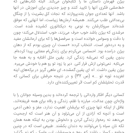
ژن قهرمان داستان ما را کتابخوان می‌کند. البته کتاب‌هایی که
‌مشی فکری آنها را تایید کنند و چیز جدیدی برای آموزش در آنها
شد. آنها تعدادی جوان بلندپروازند که نجات کل بشریت را از چنگال
‌عدالتی طلب می‌کنند. همیشه آرمان‌ها زیباست، اما آنهایی که موفق
ه‌اند سروکارشان به نوعی به دیکتاتوری کشیده شده است.
شدی که بیژن باشد خوب حرف می‌زند، خوب استدلال می‌کند؛ چون
 دقت و وسواس خوانده است و سرفصل‌ها را که برای آرمانشان مفید
به دردخور است، انتخاب کرده: «مست آن چیزی بودم که از دهان
ژن درآمده بود. احساس می‌کردم برای زندگی‌ام معنایی پیدا کرده‌ام.
ون یقین که نمی‌شه زندگی کرد. یقین مثل آفتابه و به همه‌ جا
‌تابه. نمی‌تونی ازش فرار کنی. دیر یا زود تو رو هم با خودش می‌بره.
ژن یقین داشت. آه ‌ای یقین گمشده، ‌ای ماهی گریز در برکه‌های آینه
لغزیده توبه تو ...» (ص 32) و در نتیجه حرفش برای کسانی که
رت تحلیلشان کم است اثر تعیین‌کننده‌ای دارد.
انی دیگر افکار وارداتی را ترجمه کرده‌اند و بدین وسیله جوانان را با
ژه‌ای چون عدالت، مبارزه با ظلم، زندگی و رفاه برای همه فریفته‌اند،
فل از اینکه تنها چیزی که برایشان اهمیت ندارد، مغز و ذهن آدمی
ت و آنچه که آزادی از آن می‌تراود و آن هنر است که ارجحیت
‌دهد نه رمه‌وار زندگی کردن و دلخوش بودن به اینکه همه همان
ه نان سیاه را می‌توانند به دندان بکشند. طبیعی است که در چنین
امعی کسانی باشند که روح و جسمشان این ماسکی که نمی‌گذارد