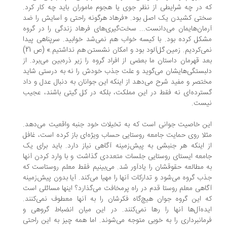
 در چه شرایطی از نظر جوی یا هجوم ماموران باید چه کار کرد.
تی کشیدن یک اصل بود. «فرهاد هرگونه راحتی و آسایش را ضد
مان‌هایمان می‌دانست... سخت‌گیری‌های فرهاد زندگی را در گروه
کل کرده بود. با کیسه خواب هم نمی‌شد خوابید. سرپناهی پیدا
نمی‌کردیم. زمین گل‌آلود بود و امکان نشستن هم نداشتیم.» (ص 21)
د قهرمان داستان ما بعضی از افراد گروه را زیر ذره‌بین می‌برد. از
بستگی‌هایشان می‌گوید و علت جذب خودش را نه به درستی شاید
تصر و مفید شرح می‌دهد از اینکه این جوانان به دنبال عدل و داد
ترده‌ای نه فقط در این مملکت، بلکه در کل گیتی باشند، عجیب
ست.
ن خاصیت جوانی است که به تخیلات خود جنبه واقعیت می‌دهد.
لا روی حمایت جامعه روستایی حساب ویژه‌ای باز کرده است، غافل
 اینکه هر جنبشی به پیش‌زمینه آگاهی نیاز دارد. باید برای یک
معه ایستای روستایی جلسات متعددی گذاشت و با وارد کردن آنها
 مطالعه حقوقشان را یادآور شد. می‌بینیم فقط معلم روستاست که
ب گروه می‌شود و تدارکات آنها را مهیا می‌کند. آیا بدون پیش‌زمینه
اهی معلم روستا قدم در راه پرمخافت می‌گذارد؟ اینها مسائلی است
 این گروه جوان هیچ‌گاه فکرشان را به آنها معطوف نمی‌کنند.
ده‌آل‌ها آنها را رها نمی‌کنند. در این میان انضباط گروهی و
مانبرداری را به خوبی متوجه می‌شوند. اما همه ‌چیز به این راحتی