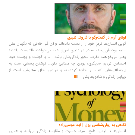
ونای آرام در گفت‌وگو با فاروک شهیچ
یی انسان‌ها ترمزِ خود را از دست داده‌اند و آن کُدِ اخلاقی که نگهبان عقل
یم بود، فروریخته است. در دنیای امروز، همه می‌خواهند فاشیست باشند؛
نی می‌خواهند نفرت، محورِ زندگی‌شان باشد... ما با گوشت و پوست خود
ساس کردیم «دیگری» بودن چه معنایی دارد... نوشتن پاسخی است به
‌عدالتی‌هایی که ما را احاطه کرده‌اند، و در عین حال، ستایشی است از
بایی زندگی و شادی‌هایش
...
اهی به روان‌شناسی پول | ایما موسی‌زاده
سان‌ها با ترس، طمع، امید، حسرت و مقایسه زندگی می‌کنند و همین