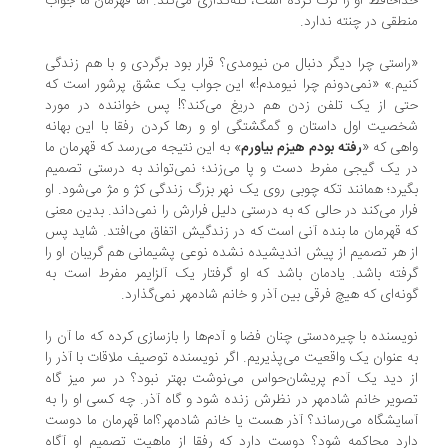
احافظ او را ترک کرده است، گله‌گذاری می‌کند. اما قهرمان ما جواب
طقی در چنته ندارد.
استی چرا دیگر دنبال من نیومدی؟ قرار بود برگردی و با هم زندگی
یم.» «نمی‌دونم چرا نیومدم!» این جواب یک عشق پرشور است که
ی از یک تلفن زدن هم دریغ می‌کند؟! پس خواننده در مورد
صیت اول داستان و گمگشتگی او و رها کردن رفقا با این بهانه
هی که «
رفته بودم هیزم بیاورم
» به این نتیجه می‌رسد که قهرمان ما
 یک گیجی مفرط دست و پا می‌زند؛ نمی‌تواند به درستی تصمیم
یرد؛ همانند تکه چوبی روی یک نهر بزرگ زندگی کژ و مژ می‌شود. او
ار می‌کند در حالی که به درستی دلیل فرارش را نمی‌داند. بدین معنی
 قهرمان ما بنده آنی است که در زندگیش اتفاق می‌افتد. شاید پس
 هر تصمیم از پیش اندیشیده نشده نوعی پشیمانی هم گریبان او را
فته باشد. یادمان باشد که او گرفتار یک آلزایمر مفرط است به
نه‌ای که هیچ فرقی بین آذر و خانم شادمهر نمی‌گذارد.
یسنده با چیره‌دستی چنان فضا و آدم‌ها را بازسازی کرده که ما آن را
 عنوان یک واقعیت می‌پذیریم. اگر نویسنده توصیف ملاقات با آذر را
 دید یک آدم پریشان‌حواس می‌نوشت بهتر نبود؟ در سر میز گاه
ویر خانم شادمهر در نظرش زنده شود و گاه آذر. چه کسی او را به
ایشگاه می‌رساند؟ آذر هست یا خانم شادمهر؟اما قهرمان ما دوست
رد محاکمه شود؟ دوست دارد که رفقا از ماهیت تصمیم او آگاه