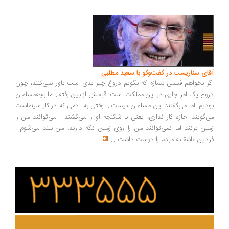
ای سناریست در گفت‌وگو با سعید مطلبی
ر بخواهم فیلمی بسازم که بگویم دروغ چیز بدی است باور نمی‌کنند، چون
وغ یک امر جاری در این مملکت است. قبحش از بین رفته... ما بچه‌مسلمان
دیم. اما می‌گفتند این مسلمان نیست... وقتی به آدمی که در کار سینماست
‌گویند اجازه کار نداری، یعنی با شکنجه او را می‌کشند... می‌توانند من را
ین بزنند اما نمی‌توانند من را روی زمین نگه دارند، من بلند می‌شوم...
دین عاشقانه مردم را دوست داشت
...