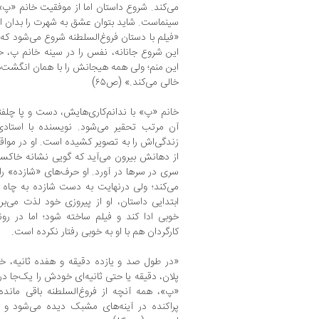
می‌کند. شروع داستان اما از موفقیت خانم «
سینماست. شاید بتوان عشق به شهرت را بدان اف
«فیلم با دستان فروغ‌السلطنه شروع می‌شود که
این شروع جانانه، نفس را در سینه خانم پ، ح
این منم؛ ولی همه هیجانش را با همان انگشت‌
خالی می‌کند.» (ص۶۵)
خانم «پ» با ندانم‌کاری‌هایش، دست و پا چلف
آن مرتب تحقیر می‌شود. نویسنده با استادی
زندگی‌اش را به تصویر کشیده است. او در موا
از دهانش بیرون می‌آید که گویی نشانه خاکس
سری در سرها در آورد. او حرف‌های «شازده» ر
می‌کند؛ ولی درنهایت به دست شازده به چاه 
ابتدایی داستان، او از پیروزی خود لذت می‌ب
خوبی ادا کند و فیلم ساخته شود؛ اما در رون
کارگردان هم با او به خوبی رفتار نکرده است.
«در طول صد و یازده دقیقه و هفده ثانیه، خ
پلان، دقیقه یا حتی ثانیه‌ای خودش را یک‌جا در
«پ»، همه آنچه از فروغ‌السلطنه باقی مانده
پراکنده در آینه‌های مشبک دیده می‌شود و 