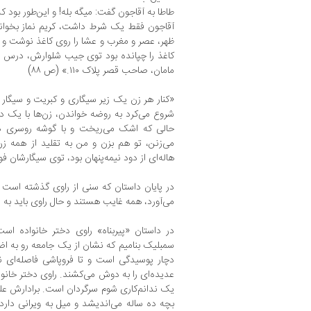
طاطا به آقاجون گفت: میگه بله! و این‌طور بود 
آقاجون فقط یک شرط داشت، کریم نماز بخواند
ظهر، عصر و مغرب و عشا را روی کاغذ نوشت و رو
کاغذ را چپانده بود توی جیب شلوارش، درس
مامان، صاحب قصر پلاک ۱۱۰.» (ص ۸۸)
«کنار هر زن یک زیر سیگاری و کبریت و سیگار ا
شروع می‌کرد به روضه خواندن، زن‌ها با یک د
حالی که اشک می‌ریخت و با گوشه روسری د
می‌زنن، تو هم بزن و من به تقلید از همه زن
هاله‌ای از دود نیمه‌‌پنهان بود، توی سیگارشان ف
در پایان داستان که سنی از راوی گذشته است 
می‌آورد، همه غایب هستند و حال راوی باید به د
در داستان «پیربناه» راوی دختر خانواده است
سمبلیک بنامیم که نشان از یک جامعه رو به اضحل
دچار پوسیدگی است و تا فروپاشی فاصله‌ای ند
عدیده‌ای را به دوش می‌کشند. راوی دختر خانو
یک ندانم‌کاری شوم سرگردان است. برادارش ع
بچه ده ساله می‌اندیشد و میل به ویرانی دارد. 