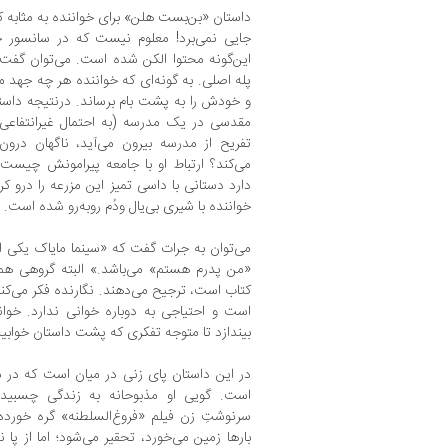
داستان «بن‌بست هلن» برای خواننده به مثابه 
جایی نمی‌برد! معلوم نیست که در سانسور چ
این‌گونه محتوا الکن شده است. می‌توان گفت 
پله اصلی. به گونه‌ای که خواننده هر چه جهد می‌ک
و خودش را به پشت بام برساند. درنتیجه داستا
مقدسی در یک مدرسه (به احتمال غیرانتفاعی)
تفریح از مدرسه بیرون می‌آید، ناگهان درو
می‌کند؟ ارتباط او با جامعه پیرامونش چیست؟
دارد دستانی با داسی تمیز این مزرعه را درو ک
خواننده با شیری بی‌یال ودُم روبه‌رو شده است.
می‌توان به جرات گفت که «سینما مایاک یکی ا
«من پدرم هستم» می‌باشد.» البته گروهی هم 
کتاب است، ترجیح می‌دهند. نگارنده فکر می‌کند
است و احتیاجی به دوباره خوانی ندارد. خوا
بیندازد تا متوجه تفکری که پشت داستان خوابی
در این داستان پای زنی در میان است که در 
است. گویی او مذبوحانه به زندگی چسبید
سرنوشتِ زن فیلم «فروغ‌السلطنه» گره خورده 
بارها زمین می‌خورد، تحقیر می‌شود؛ اما از پا 