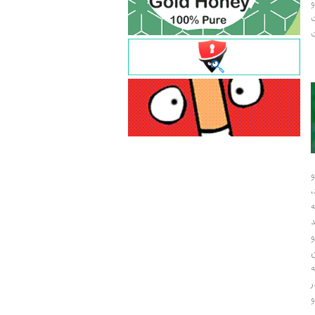
و
ت
ت
و
و
ر