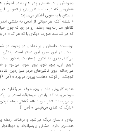
وجودش را در هستی پدر هم بتند. آخرش هم
همان‌طور که در صفحه ۵ روایت
داستان را به خوبی آشکار می‌سازد:
«القصّه آنکه هر حیاتی از آدمی به نقشی اندر
تقاطع مدارات بهم رسند. رو در رو، نه چون حیا
که می‌شناسند صورت دیگری را که هر کدام در وج
نویسنده، داستان را بر تداخل دو وجود، دو شخ
است. در این میان این دختر است زندگی ادغ
می‌کند. پدری که اکنون از سلامت به‌ دور است:
«پیچ اول، پیچ دوم، پیچ سوم، می‌دوم و خود
می‌رسانم. روی کاشی‌های مرمر سبز زمین افتاد
کوچک، از گوشه دهانت بیرون می‌پرد.» (ص ۹)
هدیه کازرونی دندان روی حرف نمی‌گذارد. در 
خود می‌بیند که برایش غیرمترقبه است. چنان‌که او
او می‌رساند: «هراسان دنبالم گشتی، بغلم کردی
«بزرگ که شدی می‌فهمی.» (ص 1)
لیلای داستان بزرگ می‌شود و برخلاف رابطه 
همسری دارد. عشقی بی‌سرانجام و دیوانه‌وار ب