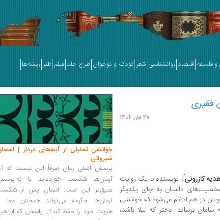
و فلسفه
اقتصاد
روانشناسی
شعر
کودک و نوجوان
طرح جلد
فیلم
طنز
ریشه‌ها
ن فقیری
27 آبان 1404
خوانشی تحلیلی از آینه‌های دردار | اسحاق
شیروانی
پرسش اصلی رمان صرفاً این نیست که آیا
یه کازرونی
]، نویسنده با یک روایت
آرمان‌ها شکست خورده‌اند یا نه.پرسش
ه شخصیت‌های داستان به جای یکدیگر
عمیق‌تر این است: انسان پس از شکست
چنان در هم ادغام می‌شود که خوانشی
آرمان‌ها چگونه می‌تواند همچنان معنا و
ه سامان برساند. دختر که لیلا باشد،
هویت خود را حفظ کند؟... پاسخی که ابراهی