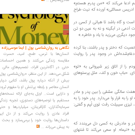
شادی‌هایش
...
 ادعا می‌کند که «من پدرم هستم»
ی از «موسی ابن ادریس مسائلی» آورده که نیت طراح
 است و گاه باشد تا هیاتی از کسی در
ت آدمی در آبگینه و نه به عین دو تن
ود دیگری می‌زید با یاد و خاطره.»
صیت که دختر و پدر باشند، بنا کرده
نگاهی به روان‌شناسی پول | ایما موسی‌زاده
ام‌شده‌اش در وجود پدر را روایت
انسان‌ها با ترس، طمع، امید، حسرت و
مقایسه زندگی می‌کنند و همین احساسات،
م را از اتاق زیر شیروانی به «تو»
حتی در آگاه‌ترین افراد، تصمیم‌های مالی ر
ه‌ای. حبابِ خون و کف، مثل پرستوهای
شکل می‌دهد. از این منظر، «روان‌شناسی پول
بیش از آنکه درباره پول باشد، کتابی دربار
انسان معاصر و رابطه پرتنش او با مفهوم ثرو
هفت سالگی عشقی را بین پدر و مادرِ
و دارایی است... اوزل به‌جای ارائه نسخه‌ها
 را به فرار وا می‌دارد. پدر خود را به
مستقیم یا توصیه‌های دستوری، تجربه زندگی
، تیزی سیبیلت رفت توی لُپم و گفتی:
سرمایه‌گذاران، کارآفرینان، میلیاردرها و حت
افراد عادی را روایت می‌کند و از دل این
داستان‌ها روایت خود را برمی‌سازد و بحث ر
پدر و مادرش به کسی دل می‌بندد که
به پیش می‌راند
...
ه «نیما». او سعی می‌کند تا مُنتهای