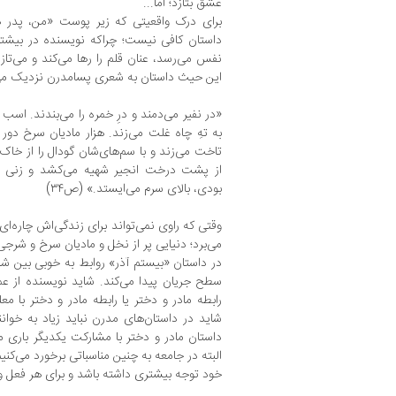
عشق بتازد؛ اما...
برای درک واقعیتی که زیر پوست «من، پدر ه
داستان کافی نیست؛ چراکه نویسنده در بیشت
نفس می‌رسد، عنان قلم را رها می‌کند و می‌تازد 
این حیث داستان به شعری پسامدرن نزدیک می
«در نفیر می‌دمند و درِ خمره را می‌بندند. ا
به تهِ چاه غلت می‌زند. هزار مادیان سرخ دور
تاخت می‌زند و با سم‌های‌شان گودال را از خاک 
از پشت درخت انجیر شهیه می‌کشد و زنی ک
بودی، بالای سرم می‌ایستد.» (ص۳۴)
وقتی که راوی نمی‌تواند برای زندگی‌اش چاره‌ای
می‌برد؛ دنیایی پر از نخل و مادیان سرخ و شرجی 
در داستان «بیستم آذر» روابط به خوبی بین ش
سطح جریان پیدا می‌کند. شاید نویسنده از عمد
رابطه مادر و دختر یا رابطه مادر و دختر با مع
شاید در داستان‌های مدرن نباید زیاد به خوان
داستان مادر و دختر با مشارکت یکدیگر باری منف
البته در جامعه به چنین مناسباتی برخورد می‌کنیم
خود توجه بیشتری داشته باشد و برای هر فعل و ا