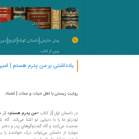
رمان خارجی
داستان کوتاه
تاریخ
دین 
پس از کتاب
یادداشتی بر من پدرم هستم | امی
روایتِ زیستن با اهل حیات و ممات | اعتماد
در داستان اول [از کتاب «
من پدرم هستم
» اثر
هد
تودرتو ما را با دنیایی نو آشنا می‌کند. گا
صحبت می‌کنند و گاه گفت‌وگوهای پدر و دختر 
دوباره از داستان می‌تواند درک خواننده را ب