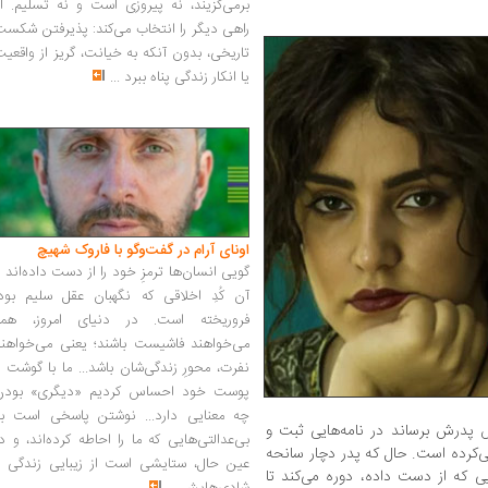
برمی‌گزیند، نه پیروزی است و نه تسلیم. ا
راهی دیگر را انتخاب می‌کند: پذیرفتن شکس
تاریخی، بدون آنکه به خیانت، گریز از واقعی
یا انکار زندگی پناه ببرد
...
اونای آرام در گفت‌وگو با فاروک شهیچ‭
گویی انسان‌ها ترمزِ خود را از دست داده‌اند 
آن کُدِ اخلاقی که نگهبان عقل سلیم بود،
فروریخته است. در دنیای امروز، همه
می‌خواهند فاشیست باشند؛ یعنی می‌خواهند
نفرت، محورِ زندگی‌شان باشد... ما با گوشت 
پوست خود احساس کردیم «دیگری» بودن
چه معنایی دارد... نوشتن پاسخی است به
 پدرش برساند در نامه‌هایی ثبت و
بی‌عدالتی‌هایی که ما را احاطه کرده‌اند، و د
‌کرده است. حال که پدر دچار سانحه
عین حال، ستایشی است از زیبایی زندگی و
یی که از دست داده، دوره می‌کند تا