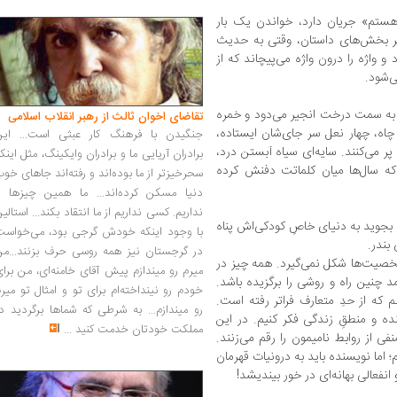
ستم» جریان دارد، خواندن یک بار
ر بخش‌های داستان، وقتی به حدیث
و واژه را درون واژه می‌پیچاند که از
‌شود.
سب به سمت درخت انجیر می‌دود و خمره
تقاضای اخوان ثالث از رهبر انقلاب اسلامی
 چاه، چهار نعل سر جای‌شان ایستاده،
جنگیدن با فرهنگ کار عبثی است... این
پر می‌کنند. سایه‌ای سیاه آبستن درد،
برادران آریایی ما و برادران وایکینگ، مثل اینک
ه سال‌ها میان کلماتت دفنش کرده
سحرخیزتر از ما بوده‌اند و رفته‌اند جاهای خو
دنیا مسکن کرده‌اند... ما همین چیزها را
نداریم. کسی نداریم از ما انتقاد بکند... استالی
 بجوید به دنیای خاصِ کودکی‌اش پناه
با وجود اینکه خودش گرجی بود، می‌خواست
بندر.
در گرجستان نیز همه روسی حرف بزنند...من
خصیت‌ها شکل نمی‌گیرد. همه ‌چیز در
میرم رو میندازم پیش آقای خامنه‌ای، من برا
 چنین راه و روشی را برگزیده باشد.
خودم رو نینداخته‌ام برای تو و امثال تو میر
لم که از حدِ متعارف فراتر رفته است.
رو میندازم... به شرطی که شماها برگردید د
نده و منطقِ زندگی فکر کنیم. در این
مملکت خودتان خدمت کنید
...
ی از روابط نامیمون را رقم می‌زنند.
؛ اما نویسنده باید به درونیات قهرمان
نفعالی بهانه‌ای در خور بیندیشد!