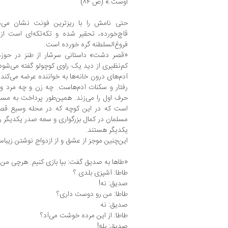
اوست.» (ص ۸۴)
حتی نامش را با ریزترین فونت نشان می‌
قاچ‌خورده، تحقیر شده و تکه‌تکه‌ای است ا
فروغ‌السلطنه گره خورده است.
«قصر دشت» داستانی سرشار از طنز در حوزه 
کم‌نظیری از دید یک راوی کوچولو گفته می‌شود. 
آدم‌های درون خانه‌ها به خواننده عرضه می‌کند، 
رفتار و سکنات آدم‌هاست. چه زن و چه مرد و
حرف اول را می‌زند. همین‌طور پرداخت به مس
است که در این کوچه که در محله وسیع قص
مسلمان در کمال بزرگواری و سعه صدر یکدیگر را ت
یکدیگر هستند.
این‌چنین موجز از عشق و از ازدواج نوشتن زیبا
«طاها به صدیق گفت: بیا بازی کنیم. هرچی من 
طاطا: آشپزی بلدی ؟
صدیق: نه!
طاطا: من رو دوست داری؟
صدیق: نه
طاطا: از این مرده خوشت می‌آد؟
صدیق: بله!