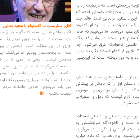
کوچه بن‌بستی است که درنهایت راه به
ه بر سر محتویات داستان آمده که
این داستان، نردبانی است فاقد چند
ند، نمی‌تواند از این نردبام بالا برود
آقای سناریست در گفت‌وگو با سعید مطلبی
ن عقیم می‌ماند. ما می‌فهیم که خانم
اگر بخواهم فیلمی بسازم که بگویم دروغ چی
 معلم هنر است؛ اما زمانی که زنگ
بدی است باور نمی‌کنند، چون دروغ یک امر
ن ظلمتی ناخواسته غرق می‌شود. چه
جاری در این مملکت است. قبحش از بین
 علایق او کدام است؟ نگارنده یقین
رفته... ما بچه‌مسلمان بودیم. اما می‌گفتند ای
رده و به دور ریخته است که این‌چنین
مسلمان نیست... وقتی به آدمی که در کار
سینماست می‌گویند اجازه کار نداری، یعنی ب
شکنجه او را می‌کشند... می‌توانند من را زمی
ز بهترین داستان‌های مجموعه داستان
بزنند اما نمی‌توانند من را روی زمین نگه دارند
داستان اول را که نامش بر پیشانی
من بلند می‌شوم... فردین عاشقانه مردم را
 که این داستان مردمی‌تر و ملموس‌تر
دوست داشت
...
ننده لازم نیست که رمل و اسطرلاب
ده، بشود.
مرز بین خوشبختی و بدبختی ایستاده
ه است و ناخودآگاه سرنوشتش به
است. او ادای زندگی را در می‌آورد.
نمی‌نشیند. برای هدفی که دارد مبارزه