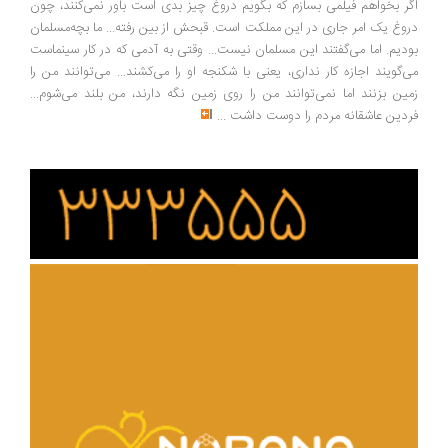
ر بخواهم فیلمی بسازم که بگویم دروغ چیز بدی است باور نمی‌کنند، چون
وغ یک امر جاری در این مملکت است. قبحش از بین رفته... ما بچه‌مسلمان
دیم. اما می‌گفتند این مسلمان نیست... وقتی به آدمی که در کار سینماست
‌گویند اجازه کار نداری، یعنی با شکنجه او را می‌کشند... می‌توانند من را
ین بزنند اما نمی‌توانند من را روی زمین نگه دارند، من بلند می‌شوم...
دین عاشقانه مردم را دوست داشت
...