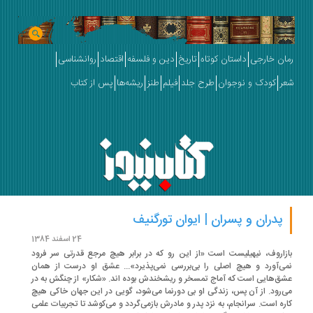
ان خارجی
داستان کوتاه
تاریخ
دین و فلسفه
اقتصاد
روانشناسی
ر
کودک و نوجوان
طرح جلد
فیلم
طنز
ریشه‌ها
پس از کتاب
پدران و پسران | ایوان تورگنیف
24 اسفند 1384
زاروف،‌ نیهیلیست است «از این رو که در برابر هیچ مرجع قدرتی سر فرود
ی‌آورد و هیچ اصلی را بی‌بررسی نمی‌پذیرد»... عشق او درست از همان
ق‌هایی است که آماج تمسخر و ریشخندش بوده اند. «شکار» از چنگش به در
‌رود. از آن پس،‌ زندگی او بی دورنما می‌شود، ‌گویی در این جهان خاکی هیچ
ره است. سرانجام، ‌به نزد پدر و مادرش بازمی‌گردد و می‌کوشد تا تجربیات علمی