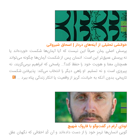
انشی تحلیلی از آینه‌های دردار | اسحاق شیروانی
سش اصلی رمان صرفاً این نیست که آیا آرمان‌ها شکست خورده‌اند یا
.پرسش عمیق‌تر این است: انسان پس از شکست آرمان‌ها چگونه می‌تواند
چنان معنا و هویت خود را حفظ کند؟... پاسخی که ابراهیم برمی‌گزیند، نه
روزی است و نه تسلیم. او راهی دیگر را انتخاب می‌کند: پذیرفتن شکست
ریخی، بدون آنکه به خیانت، گریز از واقعیت یا انکار زندگی پناه ببرد
...
ونای آرام در گفت‌وگو با فاروک شهیچ
یی انسان‌ها ترمزِ خود را از دست داده‌اند و آن کُدِ اخلاقی که نگهبان عقل