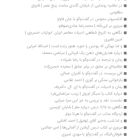
در حاشیه رونمایی از خیابان گاندی ساعت پنج عصر | فاروق 
مظلومی
کلکسیونر مجوس در گفت‌وگو با جان فاولز
مروری بر ابی‌خُله | محمدرضا عبادی‌صوفلو
نگاهی به تاریخ شفاهی ادبیات معاصر ایران: ابوتراب خسروی | 
امین فقیری
و اما نهنگی که یونس را خورد هنوز زنده است | اسدالله امرایی
درباره هذیان‌های ذهن یک قربانی | مرتضی منصف 
رمان و ترجمه در گفت‌وگو با رضا علیزاده
حاشیه‌ای بر عشق در برابر عشق | سعیده حسن‌زاده
افی بریست در گفت‌وگو با کامران جمالی
بازخوانی سنگی بر گوری | احمد غلامی
رمان و ادبیات در گفت‌وگو با ای. ال. دکتروف
درباره کتاب یا سیگار اورول |‌ زینب مرتضایی‌فرد
نشست نقد و بررسی به جز این سرا، سرایی
نگاهی به ۷/۵ درس درباره مغز | شایان اویسی
اردوگاه عذاب در گفت‌وگو با هرتا مولر
و اما شب به‌خیر آقای توفیق | احمد آفتابی
مروری بر کتاب درس گرفتن از آلمانی‌ها | امیر صائمی
طوفان‌البکاء در گفت‌وگو با مهدی تمیزی