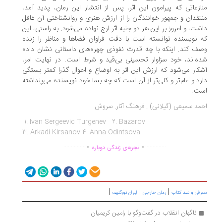
ازعاتی که پیرامون این اثر، ‌پس از انتشار این رمان،‌ پدید آمد،‌
تقدان و جمهور خوانندگان را از ارزش هنری و روانشناختی آن غافل
شت،‌ و امروز بر این هر دو جنبه اثر ارج نهاده می‌شود. به راستی، ‌این
 نویسنده توانسته است با دقت فراوان فضاها و مناظر را زنده
ف کند. اینکه با چه قدرت نفوذی چهره‌های داستانی نشان داده
ه‌اند، ‌خود سزاوار تحسینی بی‌قید و شرط است. در نهایت امر،
شکار می‌شود که ارزش این اثر به اوضاع و احوال گذرا کمتر بستگی
رد و عام‌تر و کلی‌تر از آن است که چه بسا خود نویسنده می‌پنداشته
ست.
مد سمیعی (گیلانی) . فرهنگ آثار. سروش
1. Ivan Sergeevic Turgenev 2. Bazarov
3. Arkadi Kirsanov 4. Anna Odintsova
.
.
...............
..............
تجربه‌ی زندگی دوباره
|
|
|
رفی و نقد کتاب
رمان خارجی
ایوان تورگنیف
ناگهان انقلاب در گفت‌وگو با رامین کریمیان