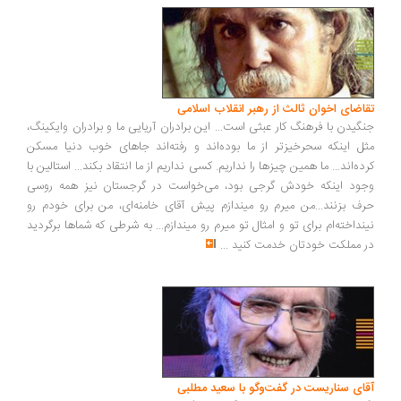
اضای اخوان ثالث از رهبر انقلاب اسلامی
گیدن با فرهنگ کار عبثی است... این برادران آریایی ما و برادران وایکینگ،
ل اینکه سحرخیزتر از ما بوده‌اند و رفته‌اند جاهای خوب دنیا مسکن
ده‌اند... ما همین چیزها را نداریم. کسی نداریم از ما انتقاد بکند... استالین با
ود اینکه خودش گرجی بود، می‌خواست در گرجستان نیز همه روسی
ف بزنند...من میرم رو میندازم پیش آقای خامنه‌ای، من برای خودم رو
نداخته‌ام برای تو و امثال تو میرم رو میندازم... به شرطی که شماها برگردید
 مملکت خودتان خدمت کنید
...
ای سناریست در گفت‌وگو با سعید مطلبی