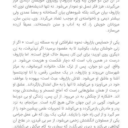
 آن این دو جوان (به ویژه بازاروف) رویاروی خویشان آرکادی قرار
‌گیرند،‌ طرز فکر نسل نو نمودار می‌شود. نه تنها اندیشه‌های نوی که
زاروف بیان می‌کند بلکه شیوه‌های بیان گستاخانه و بعضاً عمدی ولی
شتر دیمی و ناخواسته‌ی او موجب تضاد می‌گردد. وی، بدین سان،
زبانان خویش را،‌ که به آداب و سنن دلبسته‌اند، ‌عمیقاً آزرده
‌سازد.
ی از خصایص بازاروف نحوه نظرافکنی او به مسئله زن است: « اگر از
ی خوشتان بیاید، ‌بکوشید تا به مقصود برسید؛ ‌اگر نپذیرفت، ‌به زن
گری روی آورید؛ ‌برای این کار، بسیط خاک فراخ است». اما بازاروف
رست در همین باب است که دچار شکست و هزیمت می‌شود. در
قع، ‌این دو جوان، ‌پس از ترک ملک خانواده کیرسانوف، ‌به مرکز
رستان می‌روند و بازاروف، ‌در یک مجلس رقص،‌ با آنا اودینتسوا
نا و عاشق او می‌شود. تلاش بازاروف عبث است؛ ‌بیهوده با عواطف
د در می‌آویزد و می‌کوشد تا آنها را به حال اعتدال بازگرداند. عشق او
ست از همان عشق‌هایی است که آماج تمسخر و ریشخندش بوده
د. «شکار» از چنگش به در می‌رود. از آن پس،‌ زندگی او بی دورنما
‌شود، ‌گویی در این جهان خاکی هیچ کاره است. سرانجام، ‌به نزد
ر و مادرش بازمی‌گردد و می‌کوشد تا تجربیات علمی پیشین خود را از
 گیرد و از این راه خود را بازیابد. لیکن، ‌یک روز، ‌که طی عمل جراحی
ی از مسلولان انگشتش زخمی می‌شود، ‌از سر بی قیدی، ‌در علاج آن
تاهی می‌کند و دیری نمی‌گذرد که بیماری به کام مرگش می‌کشاند.