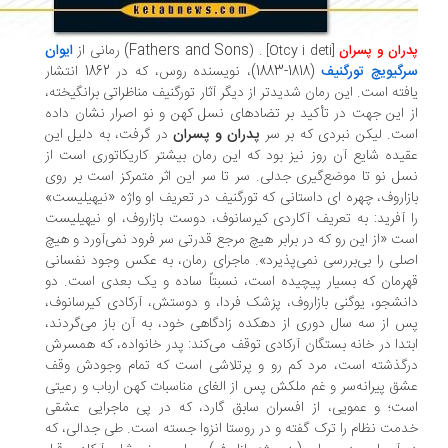
Fathers and Sons)
رمانی از
ایوان
ران و پسران
[
Otcy i deti
] . (
گیویچ تورگنیف
(1818-1883)، نویسنده روس،‌ که در 1862 انتشار
فته است. این رمان شدیدتر از دیگر آثار تورگنیف مناظراتی برانگیخته،
ز این جهت در تأکید بر تضادهای نسل کهن و نو اصرار نشان داده
ت. لیکن نبردی که بر سر
پدران و پسران
در گرفت،‌ به دلیل این
یده شایع آن روز نیز بود که این رمان بیشتر کاریکاتوری است از
ل نو تا موضع‌گیری جدلی. سر تا سر این اثر متمرکز است بر روی
زاروف،‌ چهره ای داستانی که تورگنیف در تعریف او واژه «نیهیلیست»
 آفرید: به تعریف آکاردی کیرسانوف،‌ دوست بازاروف،‌ او نیهیلیست
ت «از این رو که در برابر هیچ مرجع قدرتی سر فرود نمی‌آورد و هیچ
لی را بی‌بررسی نمی‌پذیرد». ماجرای رمان، ‌به عکس وجود نفسانی
رمان که بسیار پیچیده است، ‌نسبتاً ساده و یک بعدی است. دو
نشجو، ‌یوگنی بازاروف، ‌پزشک فردا، ‌و دوستش،‌ آرکادی کیرسانوف،
س از سه سال دوری از دهکده زادگاهی خود، ‌به آن باز می‌گردند،
بتدا در خانه بستگان آرکادی توقف می‌کند: پدر خانواده،‌ که همسرش
گذشته است، ‌مرد کم رو و پرتلاشی است که تمام وجودش وقف
ق پیرانه‌سر و غم ملکش پس از الغای مناسبات کهن ارباب و رعیتی
ت؛ و عمویی، ‌از افسران سابق گارد،‌ که در پی ماجرایی عشقی
مت نظام را ترک گفته و در روستا انزوا جسته است. طی جدالی،‌ که