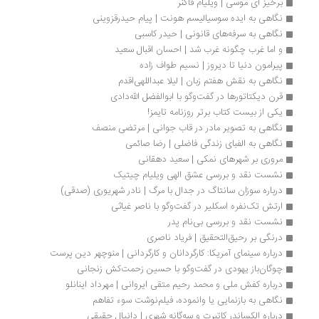
برخیز ای موسی | ویلیام فاکنر
نگاهی به ایده سوسیالیسم هونت | پیام حیدرقزوینی
نگاهی به سرفه‌های قانونی | حیدر کاسبی
و اما غرب چگونه غرب شد | احسان اقبال سعید
پیرامون دنیا تا دیروز | نسیم طواف زاده
نگاهی به نقش هفتم زبان | لیلا عبداللهی‌اقدم
قرن دیکتاتورها در گفت‌وگو با ابوالفضل الله‌دادی
یکی از بیست کتاب برتر روزنامه تایمز!
نگاهی به تصویر مادر در قاب جوانی | مرتضی منصف
نگاهی به الفبای زندگی فاضلی | رضا صائمی
مروری بر شهرهای نمکی | سعید دهقانی
نشست نقد و بررسی عشق الهی ویلیام چیتیک
درباره سوزان سانتاگ در جدال با مرگ | نادر شهریوری (صدقی)
ارتش تک‌نفره اسکلیر در گفت‌وگو با ناصر غیاثی
نشست نقد و بررسی بی‌نام پدر
درنگی بر رحیق‌التحقیق | فریاد ناصری
درباره سینمای آمریکا: کارگردانان و کارگردانی | منوچهر دین پرست
چوگان‌باز یهودی در گفت‌وگو با حسین زحمت‌کش زنجانی
درباره کفش ملی و محمد رحیم متقی ایروانی | مهرداد اینانلو
نگاهی به بازنمایی یا وانموده، فیلم‌نوشت سوء تفاهم
درباره الکساندر کاتبرت و سه‌گانه‌ شهری | دانیال حقیقی