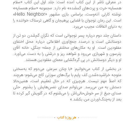
 معرفی ناشر از این کتاب آمده است: جلد اول این کتاب «سلام
سایه؛ خرت و پرت‌های گمشده» نام دارد. مجموعه «سلام همسایه»
نوشته کارلی آنه‌وست، براساس بازی مشهور «Hello Neighbor»
ت. این رمان نوجوان با فضایی پرهیجان و گاهی ترسناک خواننده را
 دنیای اتفاقات عجیب می‌برد.
ستان جلد دوم درباره‌ پسر نوجوانی است که نگرانِ گم‌شدن دو تن از
ستانش است و درصدد جمع‌آوری اطلاعاتی درباره‌ محل اختفای
قودین است. او به مکان‌های مخلتفی از جمله؛ جنگل، خانه‌ آقای
رسون و شهربازی می‌رود و شواهد ریز و درشتی را به دست می‌آورد.
 و دیگر دوستانش در پی گره‌گشایی معمای مفقودین هستند.
 بخشی از کتاب می‌خوانیم: «با چنان سرعتی می‌دوم که به‌سختی
وجه خراشیده‌شدن کف پایم با برگ‌های سوزنی کاج می‌شوم؛ هرچند
 اصلاً مهم نیست. هرچیزی که در حال تعقیبم است، همین‌حالا
تش به من می‌رسد. می‌توانم صدای نفس‌هایش را بشنوم. حتّی
ای جیغ از سرِ خوش‌حالی‌اش را می‌شنوم که در گلویش گیر کرده تا
د از به‌چنگ‌آوردن من، بکشد.»
.
.
..............
...............
هر روز با کتاب