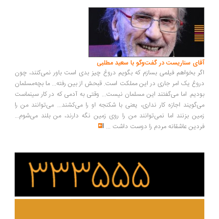
ای سناریست در گفت‌وگو با سعید مطلبی
ر بخواهم فیلمی بسازم که بگویم دروغ چیز بدی است باور نمی‌کنند، چون
وغ یک امر جاری در این مملکت است. قبحش از بین رفته... ما بچه‌مسلمان
دیم. اما می‌گفتند این مسلمان نیست... وقتی به آدمی که در کار سینماست
‌گویند اجازه کار نداری، یعنی با شکنجه او را می‌کشند... می‌توانند من را
ین بزنند اما نمی‌توانند من را روی زمین نگه دارند، من بلند می‌شوم...
دین عاشقانه مردم را دوست داشت
...