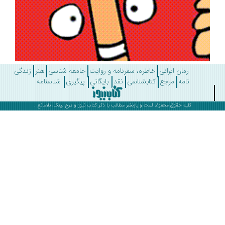
رمان ایرانی
خاطره، سفرنامه و روایت
جامعه شناسی
هنر
زندگی
نامه
مرجع
کتابشناسی
نقد
بایگانی
پیگیری
شناسنامه
کلیه حقوق محفوظ است و بازنشر مطالب با ذکر
کتاب نیوز
و درج لینک، بلامانع .