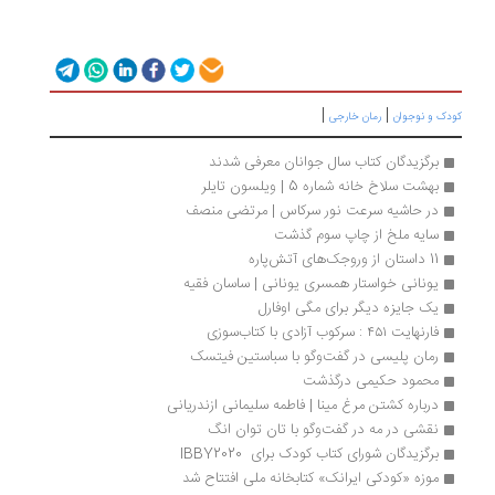
|
|
دک و نوجوان
رمان خارجی
برگزیدگان کتاب سال جوانان معرفی شدند
بهشت سلاخ خانه شماره 5 | ويلسون تايلر
در حاشیه سرعت نور سرکاس | مرتضی منصف
سایه ملخ از چاپ سوم گذشت
11 داستان از وروجک‌های آتش‌پاره
یونانی خواستار همسری یونانی | ساسان فقیه
یک جایزه دیگر برای مگی اوفارل
فارنهایت ۴۵۱ : سرکوب آزادی با کتاب‌سوزی
رمان پلیسی در گفت‌وگو با سباستین فیتسک
محمود حکیمی درگذشت
درباره کشتن مرغ مینا | فاطمه سلیمانی ازندریانی
نقشی در مه در گفت‌وگو با تان توان انگ
برگزیدگان شورای کتاب کودک برای  IBBY2020
موزه «کودکی ایرانک» کتابخانه ملی افتتاح شد