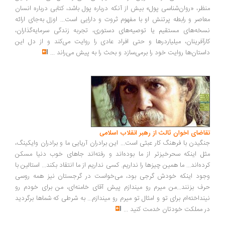
ظر، «روان‌شناسی پول» بیش از آنکه درباره پول باشد، کتابی درباره انسان
اصر و رابطه پرتنش او با مفهوم ثروت و دارایی است... اوزل به‌جای ارائه
خه‌های مستقیم یا توصیه‌های دستوری، تجربه زندگی سرمایه‌گذاران،
رآفرینان، میلیاردرها و حتی افراد عادی را روایت می‌کند و از دل این
ستان‌ها روایت خود را برمی‌سازد و بحث را به پیش می‌راند
...
اضای اخوان ثالث از رهبر انقلاب اسلامی
گیدن با فرهنگ کار عبثی است... این برادران آریایی ما و برادران وایکینگ،
ل اینکه سحرخیزتر از ما بوده‌اند و رفته‌اند جاهای خوب دنیا مسکن
ده‌اند... ما همین چیزها را نداریم. کسی نداریم از ما انتقاد بکند... استالین با
ود اینکه خودش گرجی بود، می‌خواست در گرجستان نیز همه روسی
ف بزنند...من میرم رو میندازم پیش آقای خامنه‌ای، من برای خودم رو
نداخته‌ام برای تو و امثال تو میرم رو میندازم... به شرطی که شماها برگردید
 مملکت خودتان خدمت کنید
...