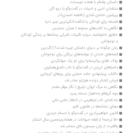
داستان وشنام با هفده نویسنده
منتقدان ادبی و ادبیات در گفت‌وگو با دیو اگرز
پیرامون خانه‌ی شادی | فاطمه احمدی‌آذر
فلسفه برای کودکان یا شگفت‌انگیزترین چیز دنیا
نگاهی به کتاب‌های ممنوعه | عمران دسترس
حقایق ناخوشایند درباره تاثیرات نامرئی رسانه‌ها بر زندگی کودکان 
و نوجوانان
زنان چگونه بر دنیای داستان چیره شدند؟ | گاردین
قصه‌های خندان از نوشته‌های بزرگان برای نوجوانان
پلاک طلای براتیسلاوا برای تو یک جهانگردی
ماجراهای تن‌تن در گفت‌وگو با نادر تکمیل‌همایون
10کتاب پیشنهادی حامد حجتی برای روزهای کرونایی
فرمان کشتار دونده هزارتو صادر شد
نگاهی به مرگ ایوان ایلیچ | نگار موقر مقدم
بچه گروفالو به۱۰هزار نسخه رسید
یادنامه‌ی نادر ابراهیمی در انتظار حامی مالی
معنای نشانه‌ها در طاعون کامو
قانون خواهربرادری در گفت‌وگو با حسام حیدری
50 ترجمه! از قلعه حیوانات در هفتاد‌وپنجمین سال انتشار
واقعیت از زبان میسون باتل منتشر شد
درباره تسخیر عمارت هیل و سریالش | مرجان معتمدی