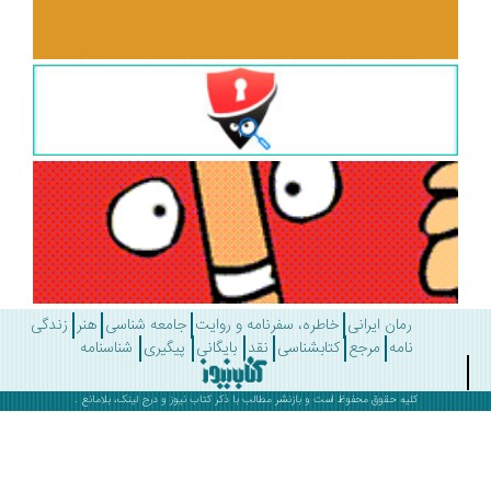
رمان ایرانی
خاطره، سفرنامه و روایت
جامعه شناسی
هنر
زندگی
نامه
مرجع
کتابشناسی
نقد
بایگانی
پیگیری
شناسنامه
کلیه حقوق محفوظ است و بازنشر مطالب با ذکر
کتاب نیوز
و درج لینک، بلامانع .