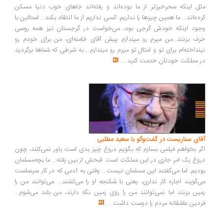
ل اینکه سحرخیزتر از ما بوده‌اند و رفته‌اند جاهای خوب دنیا مسکن
ده‌اند... ما همین چیزها را نداریم. کسی نداریم از ما انتقاد بکند... استالین با
ود اینکه خودش گرجی بود، می‌خواست در گرجستان نیز همه روسی
ف بزنند...من میرم رو میندازم پیش آقای خامنه‌ای، من برای خودم رو
نداخته‌ام برای تو و امثال تو میرم رو میندازم... به شرطی که شماها برگردید
 مملکت خودتان خدمت کنید
...
ای سناریست در گفت‌وگو با سعید مطلبی
ر بخواهم فیلمی بسازم که بگویم دروغ چیز بدی است باور نمی‌کنند، چون
وغ یک امر جاری در این مملکت است. قبحش از بین رفته... ما بچه‌مسلمان
دیم. اما می‌گفتند این مسلمان نیست... وقتی به آدمی که در کار سینماست
‌گویند اجازه کار نداری، یعنی با شکنجه او را می‌کشند... می‌توانند من را
ین بزنند اما نمی‌توانند من را روی زمین نگه دارند، من بلند می‌شوم...
دین عاشقانه مردم را دوست داشت
...