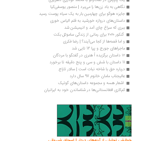
یک پاورقی در گفت‌وگو با محمد گودرزی دهریزی
نگاهی به باد زن‌ها را می‌برد | منصور یوسفی‌کیا
جایزه هوگو برای چهارمین بار به یک سیاه پوست رسید
داستان‌های دروازه خورشید به قلم الیاس خوری
ببری که سراغ چای آمد و انیمیشن شد
 گنکور ۲۰۲۰ برای رمانی از زندگی ساموئل بکت
و اما قصه‌ها از کجا می‌آیند؟ | رضا فکری
ماجراهای جورج و پپا 12 تایی شد
۱۲ داستان برگزیده اُ هنری در گفتگو با مردگان
11 داستان با شش و سی و پنج دقیقه تا برخورد
درباره حق با شاخه نبات است | سالار تاراج
عالیجناب مامان خانوم 97 سال دارد
 اشعار هسه و مجموعه داستان‌های گوتیک 
کم‌کاری افغانستانی‌ها در شناساندن خود به ایرانیان
انشی تحلیلی از آینه‌های دردار | اسحاق شیروانی