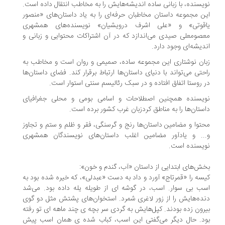
یسنده، با زبانی ساده اندیشه‌هایش را به مخاطب انتقال داده است.
ن مجموعه داستان مخاطبان حرفه‌ای را به یاد داستان‌های «منصور
قوتی» و «علی اشرف درویشیان» نویسنده‌های همشهری
صومعلی صیدی می‌اندازد که در آن اشتراکات محتوایی و زبانی و
دیشه‌ای وجود دارد.
ان نوشتاری این مجموعه ساده، صمیمی و روان است و مخاطب به
حتی می‌تواند با دنیای داستان‌ها ارتباط برقرار کند. فضای داستان‌ها
 روستا اتفاق افتاده و در سبک رئالیسم سنتی استوار است.
یسنده همچنین اصطلاحات و اسامی بومی و محلی جغرافیای
ستان‌ها را به مناطق کردزبان غرب کشور برده است.
توا و مضامین داستان‌ها رنج و گرسنگی، فقر و ظلم و ستم و تجاوز
.. و یادآور مضامین اغلب داستان‌های نویسندگان همشهری
یسنده است.
ش‌های ابتدایی از داستان «آب، گندم و خون»:
سه را «قمرتاج» آورد و داد به دست «عبدلی»، که خیره شده بود به
ب بی سوار. اسب، در گوشه ای از طويله يله داده بود. می‌شد
ده‌هايش را از زور لاغری شمرد. استخوان‌های پشتش مثل دو گوی
رون زده بودند. کپل‌هايش به گردی سر بچه ی چند ماهه ای تو رفته
د. حال ديگر می‌گفتی اين اسب، کباب شده ی همان اسب پیش