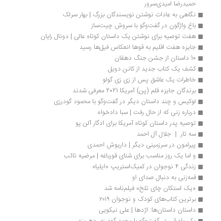
حمیدرضا امیدی‌سرور
نگاهی به عادات نوشتن نویسندگان بزرگ | بهار سرلک 
باغ واژگون در گفت‌وگو با سروش چیت‌ساز
هفت توصیه برای نوشتن یک داستان کوتاه عالی | دونال رایان 
جایزه هفت اقلیم به قوها انعکاس فیل‌ها رسید
10 داستان از جشن جنگ دهقان
کشف یک کتاب جدید از کانن دویل
خاطرات یک عاشق پس از زی زی گولو
برندگان جایزه قلم (پن) آمریکا 2021 معرفی شدند
لوکیس و چند داستان دیگر در گفت‌وگو با محمود گودرزی
درباره زنی که از حال رفت | سبا دادخواه
توصیه پدر داستان کوتاه آمریکا برای ادگار آلن پو
سه تار  |  جلال آل احمد
پیرامون در سرزمینی دیگر | داریوش احمدی
و اما یک روز مناسب برای شنای قورباغه | مرضیه تائب
زندگی ۴ نوجوان در کمیک‌استریپ «ایلیا»
قمه‌زنی به دنبال صدای او
«یک استکان چای ‌تلخ» فیلم‌نامه شد
برترین کتاب‌های کودک و نوجوان ۲۰۱۹
داستان داستان‌ها: اژدها | علی نیکویی