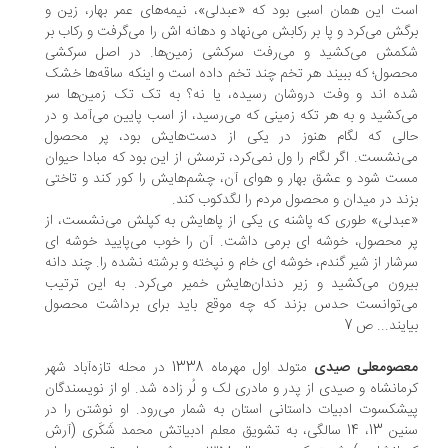
ت اين همان اسبی بود که «عبدلی»، نیمه‌های عمر بهار، زين و
گش می‌کرد و پا بر رکابش می‌نهاد و دهانه اش را می‌گرفت و رکاب بر
مش می‌کشید و می‌رفت سرکشی زمین‌ها. در اصل سرکشی
صول؛ که ببیند هر تخم چند تخم داده است و اينکه ساقه‌ها خشک
ه اند و وفت دروشان رسیده، يا نه؟ به تک تک زمین‌ها سر
‌کشید و به هر تکه زمینی که می‌رسید، از اسب پايین می‌آمد و در
لی که لگام هنوز در يکی از دست‌هايش بود، پر محصول
‌نشست. اگر لگام را ول نمی‌کرد، ترسش از اين بود که مبادا حیوان
ت شود و عشق بهار و هوای آن، چشم‌هايش را کور کند و تاختی
ند در میدان و محصول مردم را لگدکوب کند.
بدلی» طوری که پاشنه ی يکی از پاهايش به کپلش می‌نشست، از
 محصول، خوشه ای برمی داشت. آن را خوب می‌پايید خوشه ای
شار از شیر گندم، خوشه ای خام و نپخته و برشته نشده را. چند دانه
رون می‌کشید و زير دندان‌هايش خمیر می‌کرد. به اين ترتیب
‌توانست حدس بزند که چه موقع بايد برای برداشت محصول
ايند... ص 7
صومعلی صیدی
متولد اول مهرماه 1338 در محله تازه‌آباد شهر
مانشاه و صیدی از پدر و مادری لک و لُر زاده شد. او از نویسندگان
شکسوت ادبیات داستانی استان به شمار می‌رود. او نوشتن را در
سنین 13، 14 سالگی، به تشویق معلم ادبیاتش محمد شَکَری (آرش