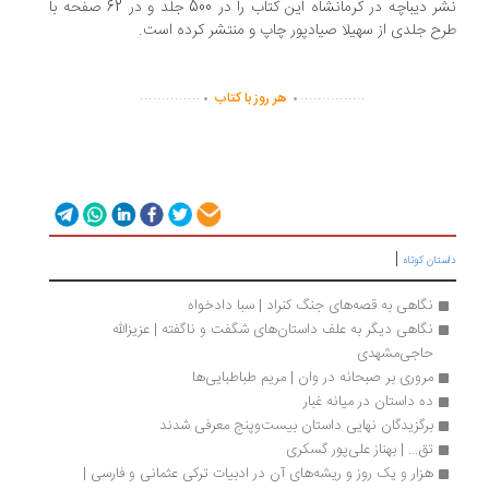
نشر دیباچه در کرمانشاه این کتاب را در 500 جلد و در 62 صفحه با
ح جلدی از سهیلا صیادپور چاپ و منتشر کرده است.
.
.
..............
...............
هر روز با کتاب
|
تان کوتاه
نگاهی به قصه‌های جنگ کنراد | سبا دادخواه
نگاهی دیگر به علف داستان‌های شگفت و ناگفته | عزیزالله 
حاجی‌مشهدی
مروری بر صبحانه در وان | مریم طباطبایی‌ها
ده داستان در میانه غبار
برگزیدگان نهایی داستان بیست‌وپنج معرفی شدند
تق... | بهناز علی‌پور گسکری
هزار و یک روز و ریشه‌های آن در ادبیات ترکی عثمانی و فارسی | 