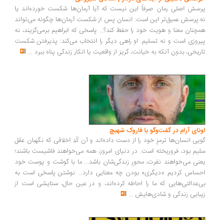
سش اصلی رمان صرفاً این نیست که آیا آرمان‌ها شکست خورده‌اند یا
.پرسش عمیق‌تر این است: انسان پس از شکست آرمان‌ها چگونه می‌تواند
چنان معنا و هویت خود را حفظ کند؟... پاسخی که ابراهیم برمی‌گزیند، نه
روزی است و نه تسلیم. او راهی دیگر را انتخاب می‌کند: پذیرفتن شکست
ریخی، بدون آنکه به خیانت، گریز از واقعیت یا انکار زندگی پناه ببرد
...
ونای آرام در گفت‌وگو با فاروک شهیچ
یی انسان‌ها ترمزِ خود را از دست داده‌اند و آن کُدِ اخلاقی که نگهبان عقل
یم بود، فروریخته است. در دنیای امروز، همه می‌خواهند فاشیست باشند؛
نی می‌خواهند نفرت، محورِ زندگی‌شان باشد... ما با گوشت و پوست خود
ساس کردیم «دیگری» بودن چه معنایی دارد... نوشتن پاسخی است به
‌عدالتی‌هایی که ما را احاطه کرده‌اند، و در عین حال، ستایشی است از
بایی زندگی و شادی‌هایش
...