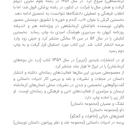
کرمانشاهی) شروع کرد. در سال ۱۳۵۸ در رشته علوم تجربی دیپلم
فت و همان سال با شرکت در کنکور، در رشته پزشکی قبول شد؛ اما با
قلاب فرهنگی و تعطیلی دانشگاه‌ها نتوانست به تحصیل ادامه دهد.
ستین اثرش با عنوان «آب، گندم و خون» با تشویق دوستش منصور
قوتی نویسنده نام‌آشنای کرمانشاهی در ویژه‌نامه هنر و اندیشه
زنامه کیهان به سردبیری هوشنگ اسدی به چاپ رساند. نخستین
کتابش را در سال 56 در سن 18 سالگی منتشر کرد و خیلی زود وارد
صه انتشار کتاب شد. این کتاب مورد استقبال قرار گرفت و به چاپ
م رسید.
او در انتشارات بایندور (تبریز) در سال 1359 کتاب (درد دل بچه‌های
نشان) را در تیراژ 10 هزار جلد منتشر کرد.
 معصومعلی صیدی این سال‌ها فعالیت‌های رسانه‌ای داشته و انتشار
ستان در مجلات و نشریات و نقد و بررسی آثار ادبیات داستانی و
ت‌وگوهایی تخصصی و جدی در نشریات محلی استان‌های کرمانشاه
ستان و سراسری از فعالیت‌های ادبی و فرهنگی و رسانه‌ای اوست. او
ار زیر را آماده چاپ دارد:
نگ و عصیان (مجموعه داستان)
و (مجموعه داستان)
ل‌های خزانی (خاطرات و گفتگو)
سه در ادبیات داستانی (محموعه نقد و نظر پیرامون داستان نويسان)