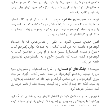
ابفروشی در شیراز به من پیشنهاد کرد بهتر آن است که مجموعه این
ستان‌های کوتاه را گردآوری کنم و به مرکز نشر سپهر تهران برای چاپ
 عنوان کتاب ارائه کنم.
یسنده «
مویه‌های منتشر
» سپس با اشاره به گردآوری 13 داستان
منتشرشده و 4 داستان‌ منتشرنشده‌اش در یک کتاب، گفت: داستان‌ها
 برای زنده‌یاد گوهرخواه فرستادم و او نیز با وسواسی زیاد، آن‌ها را به
تقدان و کارشناسان ادبی نشان می‌داد.
ین فقیری سپس افزود: در یکی از تماس‌هایی که با زنده‌یاد
هرخواه داشتم، به من گفت کتاب را به عبدالله توکل (مترجم کتاب
رخ و سیاه» استاندال) نشان داده‌ و او پس از خواندن کتاب به
هرخواه گفته است که داستان «کوچ» به داستان‌های تولستوی
نه می‌زند.
یسنده «
پلنگ‌های کوهستان
» با اشاره به اضطراب و تشویش خود
باره تردید زنده‌نام گوهرخواه در عدم انتشار کتاب افزود: سرانجام
زی گوهرخواه با من تماس گرفت و خبر داد که «دهکده پرملال» را
به شرط آنکه 100 جلد از کتاب را به قیمت پشت جلد از ناشر خریداری
م، منتشر خواهد کرد.
یری با اذعان به شوق خود در انتشار کتابش یادآور شد: بی‌درنگ این
پیشنهاد را پذیرفتم و به پول آن زمان، 600 تومان به تهران حواله کردم