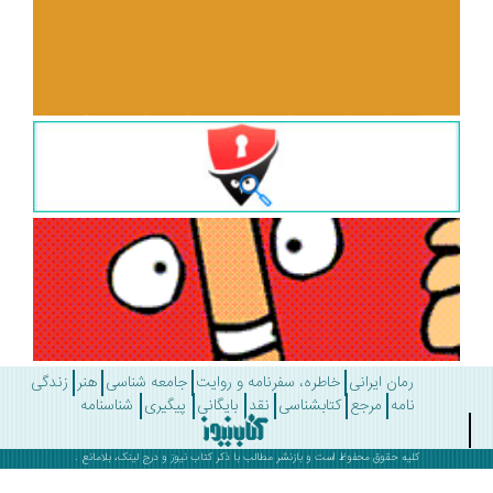
رمان ایرانی
خاطره، سفرنامه و روایت
جامعه شناسی
هنر
زندگی
نامه
مرجع
کتابشناسی
نقد
بایگانی
پیگیری
شناسنامه
کلیه حقوق محفوظ است و بازنشر مطالب با ذکر
کتاب نیوز
و درج لینک، بلامانع .