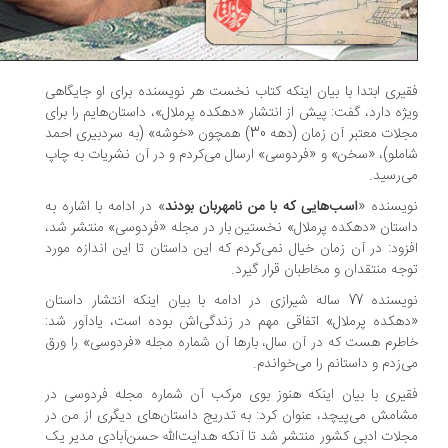
یری ابتدا با بیان اینکه کتاب نخست هر نویسنده برای او جایگاهی
ژه دارد، گفت: پیش از انتشار «دهکده پرملال»، داستان‌هایم را برای
مجلات معتبر آن زمان (دهه 30) همچون «خوشه» (به سردبیری احمد
ملو)، «سخن» و «فردوسی» ارسال می‌کردم و در آن نشریات به چاپ
‌رسید.
یسنده «
اسب‌هایی که با من نامهربان بودند
» در ادامه با اشاره به
ستان «دهکده پرملال» نخستین بار در مجله «فردوسی» منتشر شد،
زود: در آن زمان خیال نمی‌کردم که این داستان تا این اندازه مورد
جه منتقدان و مخاطبان قرار گیرد.
نویسنده 77 ساله شیرازی در ادامه با بیان اینکه انتشار داستان
هکده پرملال» اتفاقی مهم در زندگی‌اش بوده است، یادآور شد:
طرم هست که در آن سال، بارها آن شماره مجله «فردوسی» را ورق
‌زدم و داستانم را می‌خواندم.
یری با بیان اینکه هنوز بوی مرکب آن شماره مجله فردوسی در
امش می‌پیچد، عنوان کرد: به تدریج داستان‌های دیگری از من در
لات ادبی کشور منتشر شد تا آنکه هدایت‌الله حسن‌آبادی مدیر یک