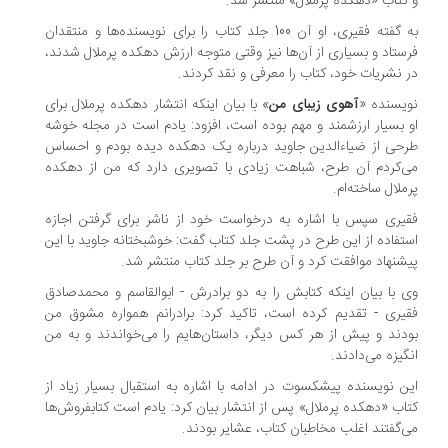
کتاب «دهکده پرملال» منتشر شد.
به گفته فقیری، او آن 100 جلد کتاب را برای نویسنده‌ها و منتقدان
ستاد و بسیاری از آن‌ها نیز وقتی متوجه ارزش دهکده پرملال شدند،
 نشریات خود، کتاب را معرفی و نقد کردند.
یسنده «
آهوی زیبای من
» با بیان اینکه انتشار دهکده پرملال برای
 بسیار ارزشمند و مهم بوده است، افزود: یادم است در مجله خوشه
حی از ضیاءالدین جاوید درباره یک دهکده دیده بودم و احساس
‌کردم آن طرح، شباهت زیادی با تصویری دارد که من از دهکده
ملال ساخته‌ام.
یری سپس با اشاره به درخواست خود از ناشر برای گرفتن اجازه
تفاده از این طرح در پشت جلد کتاب گفت: خوشبختانه جاوید با این
شنهاد موافقت کرد و آن طرح بر جلد کتاب منتشر شد.
 با بیان اینکه کتابش را به دو برادرش - ابوالقاسم و محمدصادق
یری - تقدیم کرده است، تاکید کرد: برادرانم همواره مشوق من
دند و پیش از هر کس دیگر، داستان‌هایم را می‌خواندند و به من
گیزه می‌دادند.
ن نویسنده پیشکسوت در ادامه با اشاره به استقبال بسیار زیاد از
اب «دهکده پرملال» پس از انتشار بیان کرد: یادم است کتابفروش‌ها
‌گفتند اغلب مخاطبان کتاب، عشایر بودند.