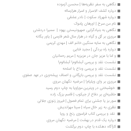
نگاهی به سفر نظریه‌ها | محسن آزموده
درباره کشف‌‎ الاسرار و اسرار هزارساله
درباره شهرزاد سکوت | نادر عشقی
نام من سرخ | اورهان پاموک
نگاهی به بنیادگرایی صهیونیستی یهود |  سمیرا دردشتی
مروری بر گل و گیاه در هزار سال شعر فارسی | یاور یگانه
نگاهی به سایه سنگین خانم الف | مهدی کریمی
درباره راه بردگی | مجید فنایی
و اما با عزیز جان در عزیزیه | مریم رحمانیان
نشست نقد و بررسی آبشالوم! آبشالوم!
نشست نقد و بررسی وداع با اسلحه
نشست نقد و بررسی بازرگانی و اصناف پیشه‌وری در عهد صفوی
مروری بر وای ویلیام! | مرضیه نگهبان مروی
 خوشبختی در ویترین موراویا به چاپ دوم رسید 
حاشیه‌ای بر دفاع از جیکوب | قاسم بزرگ زاده
سور بز یا جشنی برای تمام فصول | فیروز زنوزی جلالی
نظری به زیر خال سیاه | سینا مهراندیش
 نقد و بررسی کتاب فراسوی رنج و رویا
درباره یک قدم در بهشت | مرضیه نگهبان مروی
کارآگاه دهکده با چاپ دوم برگشت