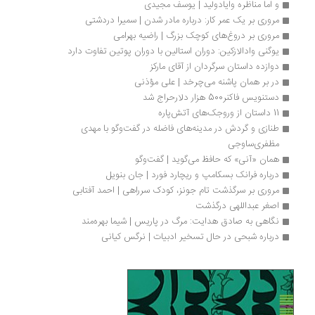
و اما مناظره وایادولید | یوسف مجیدی
مروری بر یک عمر کار: درباره مادر شدن | سمیرا دردشتی
مروری بر دروغ‌های کوچک بزرگ | راضیه بهرامی
یوگنی وادالازکین: دوران استالین با دوران پوتین تفاوت دارد
دوازده داستان سرگردان از آقای مارکز
در بر همان پاشنه‌ می‌چرخد | علی مؤذنی
دستنویس فاکنر500 هزار دلارحراج شد
11 داستان از وروجک‌های آتش‌پاره
طنازی و گردش در مدینه‌های فاضله در گفت‌وگو با مهدی 
مظفری‌ساوجی
همان «آنی» که حافظ می‌گوید | گفت‌وگو
درباره فرانک ‌بسکامپ و ریچارد فورد | جان بنویل
مروری بر سرگذشت تام جونز، کودک سرراهی | احمد آفتابی
اصغر عبداللهی درگذشت
نگاهی به صادق هدایت: مرگ در پاریس | شیما بهره‌مند
درباره شبحی در حال تسخیر ادبیات | نرگس کیانی