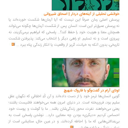
انشی تحلیلی از آینه‌های دردار | اسحاق شیروانی
سش اصلی رمان صرفاً این نیست که آیا آرمان‌ها شکست خورده‌اند یا
.پرسش عمیق‌تر این است: انسان پس از شکست آرمان‌ها چگونه می‌تواند
چنان معنا و هویت خود را حفظ کند؟... پاسخی که ابراهیم برمی‌گزیند، نه
روزی است و نه تسلیم. او راهی دیگر را انتخاب می‌کند: پذیرفتن شکست
ریخی، بدون آنکه به خیانت، گریز از واقعیت یا انکار زندگی پناه ببرد
...
ونای آرام در گفت‌وگو با فاروک شهیچ
یی انسان‌ها ترمزِ خود را از دست داده‌اند و آن کُدِ اخلاقی که نگهبان عقل
یم بود، فروریخته است. در دنیای امروز، همه می‌خواهند فاشیست باشند؛
نی می‌خواهند نفرت، محورِ زندگی‌شان باشد... ما با گوشت و پوست خود
ساس کردیم «دیگری» بودن چه معنایی دارد... نوشتن پاسخی است به
‌عدالتی‌هایی که ما را احاطه کرده‌اند، و در عین حال، ستایشی است از
بایی زندگی و شادی‌هایش
...