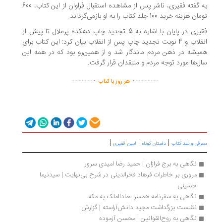
به گفته فقیری، ناشر پس از مشاهده استقبال فراوان از این کتاب، 600
 هزینه خرید 100 جلد کتاب را به او بازمی‌گرداند.
فقیری در پایان با اشاره به 5 تجدید چاپ دهکده پرملال تا پیش از
انقلاب و 4 نوبت تجدید چاپ پس از انقلاب بیان کرد: این کتاب برای
یشه در ذهن مردم ماندگار شد و از همین‌رو بود که در همه این
ل‌ها مورد توجه مردم و منتقدان قرار گرفت.
.
.
..............
...............
هر روز با کتاب
|
|
|
رفی و نقد کتاب
داستان کوتاه
امین فقیری
نگاهی به برج فرازان | حمید رضا امیدی سرور
مروری بر خاطرات فرهاد فخرالدینی در شرح بی‌نهایت | سیدنیما 
حسینی
نگاهی به سفرنامه همسر عمادالملک به مکه 
نشست بزرگداشت مجید دانش‎آراسته | گزارش
نگاهی به روح‌القوانین | محسن آزموده