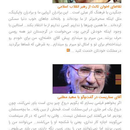
اضای اخوان ثالث از رهبر انقلاب اسلامی
گیدن با فرهنگ کار عبثی است... این برادران آریایی ما و برادران وایکینگ،
ل اینکه سحرخیزتر از ما بوده‌اند و رفته‌اند جاهای خوب دنیا مسکن
ده‌اند... ما همین چیزها را نداریم. کسی نداریم از ما انتقاد بکند... استالین با
ود اینکه خودش گرجی بود، می‌خواست در گرجستان نیز همه روسی
ف بزنند...من میرم رو میندازم پیش آقای خامنه‌ای، من برای خودم رو
نداخته‌ام برای تو و امثال تو میرم رو میندازم... به شرطی که شماها برگردید
 مملکت خودتان خدمت کنید
...
ای سناریست در گفت‌وگو با سعید مطلبی
ر بخواهم فیلمی بسازم که بگویم دروغ چیز بدی است باور نمی‌کنند، چون
وغ یک امر جاری در این مملکت است. قبحش از بین رفته... ما بچه‌مسلمان
دیم. اما می‌گفتند این مسلمان نیست... وقتی به آدمی که در کار سینماست
‌گویند اجازه کار نداری، یعنی با شکنجه او را می‌کشند... می‌توانند من را
ین بزنند اما نمی‌توانند من را روی زمین نگه دارند، من بلند می‌شوم...