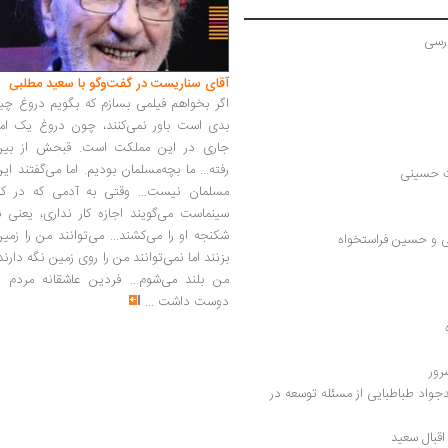
ارسی
آقای سناریست در گفت‌وگو با سعید مطلبی
اگر بخواهم فیلمی بسازم که بگویم دروغ چی
بدی است باور نمی‌کنند، چون دروغ یک امر
جاری در این مملکت است. قبحش از بین
رفته... ما بچه‌مسلمان بودیم. اما می‌گفتند ای
ات حسینی
مسلمان نیست... وقتی به آدمی که در کار
سینماست می‌گویند اجازه کار نداری، یعنی ب
شکنجه او را می‌کشند... می‌توانند من را زمی
گی و حسین فراستخواه
بزنند اما نمی‌توانند من را روی زمین نگه دارند
من بلند می‌شوم... فردین عاشقانه مردم را
دوست داشت
...
ور 
نشست نقد و بررسی روایت جواد: روایت سیدجواد طباطبایی از مسئله توسعه در 
قبال سعید