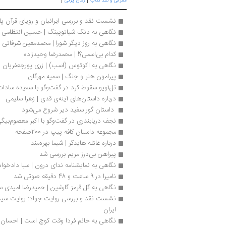
معرفی و نقد کتاب
رمان ایرانی
نشست نقد و بررسی ایرانیان و رویای قرآن پ
نگاهی به دنگ شیائوپینگ | حسین انتظامی
نگاهی به روز دیگر شورا | محمدمعین شرفائی
کدام بی‌اسمی؟! | محمدرضا وحیدزاده
نگاهی به اکوئوس (اسب) | زری پورجعفریان
پیرامون هنر و جنگ | سمیه مهرگان
تل‌آویو سقوط کرد در گفت‌وگو با سعیده ساد
درباره داستان‌های آینه‌ی قدی | زهرا سلیمی
 داستان گور سفید دیر شروع می‌شود
نجف دریابندری در گفت‌وگو با اکبر معصوم‌بی
مجموعه داستان کافه پیپ در 200صفحه
درباره غائله هایدگر | شیما بهره‌مند
پیراهن بی‌درز مریم بررسی شد
نگاهی به نمایشنامه ندای درون | سبا دادخواه
نامیرا در 9 ساعت و 48 دقیقه صوتی شد
نگاهی به گل قرمز گارشین | حمیدرضا امیدی سر
ایران
نگاهی به خانم فردا وقت کوچ است | احسان ا