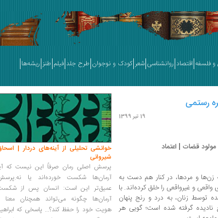
و فلسفه
اقتصاد
روانشناسی
شعر
کودک و نوجوان
طرح جلد
فیلم
طنز
ریشه‌ها
ه رستمی
19 تیر 1399
ولود قضات | اعتماد
خوانشی تحلیلی از آینه‌های دردار | اسحاق
شیروانی
پرسش اصلی رمان صرفاً این نیست که آیا
‌ها‌ و مردها، در کنار هم دست‌ به
آرمان‌ها شکست خورده‌اند یا نه.پرسش
واقعی و غیرواقعی را خلق کرده‌اند. با
عمیق‌تر این است: انسان پس از شکست
ده توسط زنان، به درد و رنج‌ پنهان
آرمان‌ها چگونه می‌تواند همچنان معنا و
قع نادیده گرفته شده است؛ گویی هر
هویت خود را حفظ کند؟... پاسخی که ابراهی