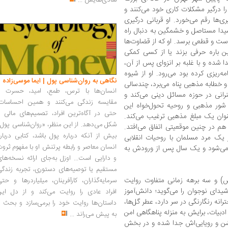
شادی‌هایش
...
را درگیر مشکلات کاری خود می‌کنند و
‌ها رقم می‌خورد. او قربانی درگیری
یدا مستاصل و خشمگین به دنبال راه
رست و قطعی برسد. او که از قضاوت‌ها
این ‌باره حرفی بزند یا از کسی کمکی
 شده و با غلبه بر انزوای پس از آن،
مه‌ریزی کرده بود می‌رود. او از شیوه
نگاهی به روان‌شناسی پول | ایما موسی‌زاده
و خطابه مذهبی پناه می‌برد، چندسالی
انسان‌ها با ترس، طمع، امید، حسرت و
رانی در حوزه مسائل دینی می‌کند و
مقایسه زندگی می‌کنند و همین احساسات،
شور مذهبی و روحیه تحول‌خواه این
حتی در آگاه‌ترین افراد، تصمیم‌های مالی ر
 عنوان یک مبلغ مذهبی ترغیب می‌کند.
شکل می‌دهد. از این منظر، «روان‌شناسی پول
 هم در چنین موقعیتی اتفاق می‌افتد.
بیش از آنکه درباره پول باشد، کتابی دربار
 یک مرد مسلمان با روحیات انقلابی
انسان معاصر و رابطه پرتنش او با مفهوم ثرو
د می‌شود و یک سال پس از ورودش به
و دارایی است... اوزل به‌جای ارائه نسخه‌ها
مستقیم یا توصیه‌های دستوری، تجربه زندگی
س) و سه برهه زمانی متفاوت روایت
سرمایه‌گذاران، کارآفرینان، میلیاردرها و حت
دای نوجوان را می‌گوید؛ دانش‌آموز
افراد عادی را روایت می‌کند و از دل این
رانه رنگارنگی در سر دارد، عطر گل‌ها،
داستان‌ها روایت خود را برمی‌سازد و بحث ر
ادبیات، برایش به ‌منزله پناهگاهی امن
به پیش می‌راند
...
شن و رویایی‌اش جدا شده و در بخش