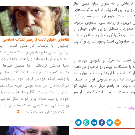
تازه‌اش را به عنوان مبلغ دینی آغاز
ایی این اثر، یکی از گیر و گرفت‌های
مین بخش دوم آن به ‌چشم می‌آید؛
 می‌رود و روابط علی- معلولی مربوط
وری، منطق روایی قابل قبولی را
ته و زندگی‌اش را برای بازیافتن بخش
تقاضای اخوان ثالث از رهبر انقلاب اسلامی
 فراموشی اصلا وجود ندارد و آدم‌ها
جنگیدن با فرهنگ کار عبثی است... این
برادران آریایی ما و برادران وایکینگ، مثل اینک
سحرخیزتر از ما بوده‌اند و رفته‌اند جاهای خو
 است که مرگ و نابودی رویاها و
دنیا مسکن کرده‌اند... ما همین چیزها را
جهه با مشکلات پیش رو ترجیح می‌دهد؛
نداریم. کسی نداریم از ما انتقاد بکند... استالی
یک آب خیابان‌‌های جنوب تهران، به
با وجود اینکه خودش گرجی بود، می‌خواست
ی‌برد اما دوباره نیرویی او را به نقطه
 دنیای ما باهم فرق دارد. شاید تو
در گرجستان نیز همه روسی حرف بزنند...من
نیست! اما من باید برگردم و از سر
میرم رو میندازم پیش آقای خامنه‌ای، من برا
خودم رو نینداخته‌ام برای تو و امثال تو میر
.
رو میندازم... به شرطی که شماها برگردید د
...............
باره
مملکت خودتان خدمت کنید
...