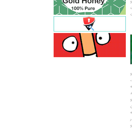
و
ت
ت
و
و
ر