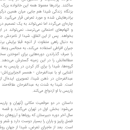
ساکنند. برادرها معمولا همه این خانواده بزرگ 
بزنگاه زندگی شیدا هم جایی میان همین درگیری
برادرهایش شده و مورد تعرض قرار می‌گیرد. ش
چاره‌ای می‌گردد اما نمی‌تواند به یک تصمیم د
و اتهام‌های احتمالی می‌ترسد، نمی‌تواند در 
بخواهد. پس از این اتفاق، شیدا از نامزدش جدا
به ‌دنبال راهی متفاوت از آنچه قبلا برایش برنا
جبران افراطی استفاده می‌کند، به مجالس وعظ 
را صرف گذراندن دوره‌هایی برای آموختن سخن
مطالعاتش را در این زمینه گسترش می‌دهد. 
گروه‌ها، شیدا را برای کار کردن در پاریس به
آشنایی او با عبدالفرحان - همسر الجزایری‌اش-
عبدالفرحان در ذهن شیدا، تصویری ایده‌آل از
است. شیدا به ‌شدت به عبدالفرحان علاقه‌من
پاریس با او ازدواج می‌کند.
داستان در دو موقعیت مکانی (تهران و پاری
می‌شود: بخش اول در تهران می‌گذرد و قصه شی
سال آخر دوره دبیرستان که رویاها و آرزوهای دخت
فصل پاییز و باران را بسیار دوست دارد و شعر و 
است. بعد از ماجرای تعرض، شیدا از جهان رو