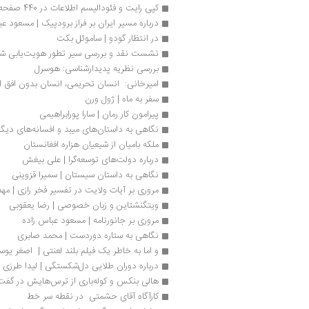
کپی رایت و فئودالیسم اطلاعات در 440 صفحه
درباره مسیر ایران بر فراز برودپیک | مسعود ع
در انتظار گودو | ساموئل بکت
نشست نقد و بررسی سیر تطور هویت‌یابی شیع
بررسی نظریه پدیدارشناسی: هوسرل
امیرخانی:  انسان تحریمی، انسان بدون افق 
سفر به ماه | ژول ورن
پیرامون کار رمان | سارا پورابراهیمی
نگاهی به داستان‌های میبد و افسانه‌های دیگر
ملکه بامیان از شیعیان هزاره افغانستان
درباره دولت‌های توسعه‌گرا | علی بیغش
نگاهی به داستان سیستان | سمیرا قزوینی
مروری بر آیات ولایت در تفسیر فخر رازی | م
ویتگنشتاین و زبان خصوصی | رضا یعقوبی
مروری بر جانورنامه | مسعود عباس زاده
نگاهی به ستاره دوردست | محمد صابری
و اما به خاطر یک فیلم بلند لعنتی |  اصغر یوس
درباره دوران طلایی دل‌شکستگی | لیدا طرزی
هالی بنکس و کوله‌باری از ترس‌هایش در گفت‌
کارآگاه آقای حشمتی  در نقطه سر خط