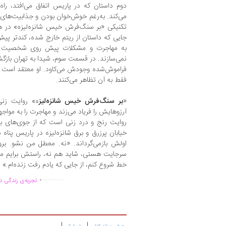
دوم داستان که در پاریس اتفاق می‌افتد، راه 
می‌کند. به‌رغم خوش‌خوان بودن و جذابیت‌های رو
تکنیکی «بر سنگ‌فرش خیس شانزه‌لیزه» در ه
جایی که داستان از ریتم خارج شده، کندتر پیش
به مهاجرت و مشکلات پیش ‌روی شخصیت مح
نمی‌سازند. در قسمت سوم، شیدا به تهران بازگش
فراموش‌شده وجودش می‌کاود. او معتقد است که
فقط به آن تظاهر می‌کنند.
«
بر سنگ‌فرش خیس شانزه‌لیز
ه» روایت زنی
آرزوهایش را فریاد می‌زند و مهاجرت را به موا
روایت رنج و درد زنی است که از جوی‌های بار
خیابان‌ پرزرق‌ و برق شانزه‌لیزه در پاریس پناه م
اولش بازمی‌گرداند. «نه. معطل من نشو. برو.
سرجایت هستی، شاید هم نه، راستش برایم مهم 
خط شروع کنم، از جایی که یادم رفت زنده‌ام.»
.
..............
تجربه‌ی زندگی دو
|
|