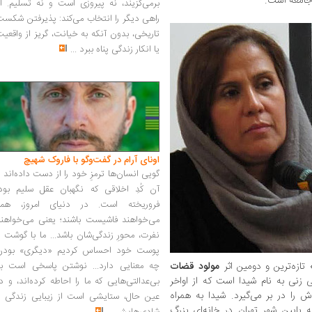
جامعه است.
برمی‌گزیند، نه پیروزی است و نه تسلیم. ا
راهی دیگر را انتخاب می‌کند: پذیرفتن شکس
تاریخی، بدون آنکه به خیانت، گریز از واقعی
یا انکار زندگی پناه ببرد
...
اونای آرام در گفت‌وگو با فاروک شهیچ‭
گویی انسان‌ها ترمزِ خود را از دست داده‌اند 
آن کُدِ اخلاقی که نگهبان عقل سلیم بود،
فروریخته است. در دنیای امروز، همه
می‌خواهند فاشیست باشند؛ یعنی می‌خواهند
نفرت، محورِ زندگی‌شان باشد... ما با گوشت 
پوست خود احساس کردیم «دیگری» بودن
 تازه‌ترین و دومین اثر
مولود قضات
چه معنایی دارد... نوشتن پاسخی است به
‌ زنی به ‌نام شیدا است که از اواخر
بی‌عدالتی‌هایی که ما را احاطه کرده‌اند، و د
‌ را در بر می‌گیرد. شیدا به ‌همراه
عین حال، ستایشی است از زیبایی زندگی و
ایین شهر تهران در خانه‌ای بزرگ