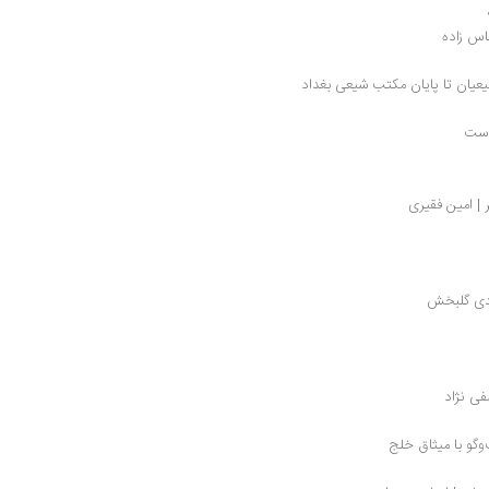
باس زاده
یان تا پایان مکتب شیعی بغداد
است
 | امین فقیری
هدی گلبخش
فی نژاد
وگو با میثاق خلج