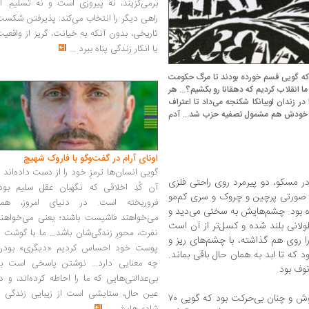
برمی‌گزیند، نه پیروزی است و نه تسلیم. ا
راهی دیگر را انتخاب می‌کند: پذیرفتن شکس
تاریخی، بدون آنکه به خیانت، گریز از واقعی
یا انکار زندگی پناه ببرد
...
ند که گویی قسم خورده بودند تا مرگ حکومت
ما انقلاب کردیم که دهقانا رو بکشیم؟... هر
در زندان لوبیانكا شکنجه می‌داد تا اعتراف
نکه خودش هم مشمول تصفیه حزب شد... آدم
اونای آرام در گفت‌وگو با فاروک شهیچ‭
گویی انسان‌ها ترمزِ خود را از دست داده‌اند 
 در مسکو، دو پیرمرد روی راحتی فلزی
آن کُدِ اخلاقی که نگهبان عقل سلیم بود،
، صورتی پرچین و چروک و سری کم‌مو
فروریخته است. در دنیای امروز، همه
 بود. چشم‌هایش به سختی می‌دید و
می‌خواهند فاشیست باشند؛ یعنی می‌خواهند
لانی بلند شده و کسل‌تر از آن است
نفرت، محورِ زندگی‌شان باشد... ما با گوشت 
 روی هم گذاشته، با چشم‌های ریز و
پوست خود احساس کردیم «دیگری» بودن
ود که تا ابد به همان حال باقی بماند.
چه معنایی دارد... نوشتن پاسخی است به
نوف بود.
بی‌عدالتی‌هایی که ما را احاطه کرده‌اند، و د
عین حال، ستایشی است از زیبایی زندگی و
پیرمرد دیگر -که به همان اندازه ساکت و خاموش و چنان بی‌حرکت بود که گویی ۷۰