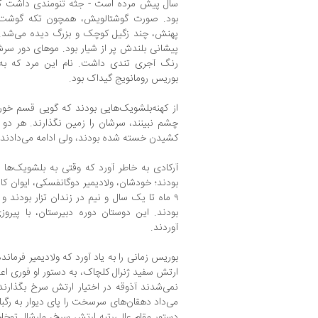
سال پیش مرده است - جثه تنومندی داشت که 
بود. صورت گوشتالویش، همچون تکه گوشت ب
پهنش، چند زگیل کوچک و بزرگ دیده می‌شد.
پیشانی بلندش پر از شیار بود. موهای دور
رنگ آجری تندی داشت. نام این مرد که به ل
بوریس رومانویج گیداک بود.
از کهنه‌بلشویک‌هایی بودند که گویی قسم خو
چشم نبینند، سرشان را زمین نگذارند. هر دو
کشیدن خسته شده بودند، ولی ادامه می‌دادند.
بودند. این دوستان دوره دبیرستان، با پیر
آوردند.
بوریس زمانی را به یاد آورد که ولادیمیر فرما
ارتش سفید ژنرال کلچاک، به دستور او فوری اع
نمی‌شدند آذوقه در اختیار ارتش سرخ بگذارند
می‌داد دهقان‌های سرسخت را پای دیوار به رگبار ب
دستور مقام عالی‌رتبه ارتش سرخ، مارشال توخ