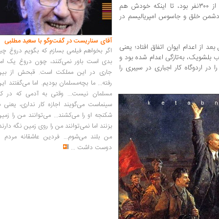
پرونده‌سازی، شکنجه، بازجویی و اعدام بیش از ۳۰۰نفر بود، تا اینکه خودش هم
دشمن خلق و جاسوس امپریالیسم در
آقای سناریست در گفت‌وگو با سعید مطلبی
د از اعدام ایوان اتفاق افتاد؛ یعنی
اگر بخواهم فیلمی بسازم که بگویم دروغ چی
ب بلشویک، به‌تازگی اعدام شده بود و
بدی است باور نمی‌کنند، چون دروغ یک امر
ر اردوگاه کار اجباری در سیبری را
جاری در این مملکت است. قبحش از بین
رفته... ما بچه‌مسلمان بودیم. اما می‌گفتند ای
مسلمان نیست... وقتی به آدمی که در کار
سینماست می‌گویند اجازه کار نداری، یعنی ب
شکنجه او را می‌کشند... می‌توانند من را زمی
بزنند اما نمی‌توانند من را روی زمین نگه دارند
من بلند می‌شوم... فردین عاشقانه مردم را
دوست داشت
...