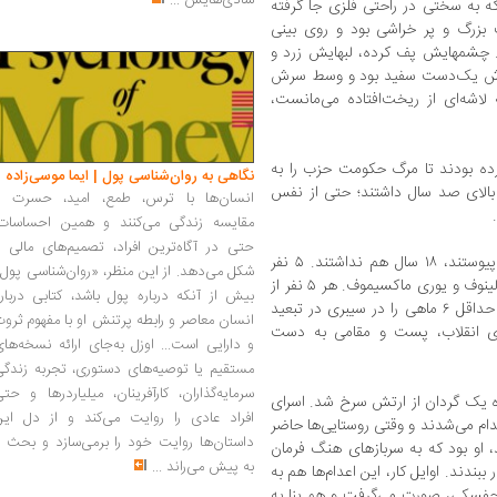
شادی‌هایش
...
به سختی در راحتی فلزی جا گرفته
زرگ و پر خراشی بود و روی بینی
 چشمهایش پف کرده، لبهایش زرد و
 سرش یک‌دست سفید بود و وسط سرش
اشه‌ای از ریخت‌افتاده می‌مانست،
رده بودند تا مرگ حکومت حزب را به
نگاهی به روان‌شناسی پول | ایما موسی‌زاده
 بالای صد سال داشتند؛ حتی از نفس
انسان‌ها با ترس، طمع، امید، حسرت و
مقایسه زندگی می‌کنند و همین احساسات،
حتی در آگاه‌ترین افراد، تصمیم‌های مالی ر
آرکادی به خاطر آورد که وقتی به بلشویک‌ها پیوستند، ۱۸ سال هم نداشتند. ۵ نفر
شکل می‌دهد. از این منظر، «روان‌شناسی پول
بودند؛ خودشان، ولادیمیر دوگانفسکی، ایوان کالینوف و یوری ماکسیموف. هر ۵ نفر از
بیش از آنکه درباره پول باشد، کتابی دربار
۹ ماه تا یک سال و نیم در زندان تزار بودند و حداقل ۶ ماهی را در سیبری در تبعید
انسان معاصر و رابطه پرتنش او با مفهوم ثرو
وزی انقلاب، پست و مقامی به دست
و دارایی است... اوزل به‌جای ارائه نسخه‌ها
مستقیم یا توصیه‌های دستوری، تجربه زندگی
سرمایه‌گذاران، کارآفرینان، میلیاردرها و حت
نده یک گردان از ارتش سرخ شد. اسرای
افراد عادی را روایت می‌کند و از دل این
دام می‌شدند و وقتی روستایی‌ها حاضر
داستان‌ها روایت خود را برمی‌سازد و بحث ر
، او بود که به سربازهای هنگ فرمان
به پیش می‌راند
...
بندند. اوایل کار، این اعدام‌ها هم به
اچفسکی، صورت می‌گرفت و هم بنا به