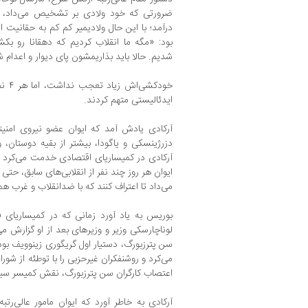
ضرورتی که خود ولادی بر تشخیص می‌داد، 
درآمد؛ با این حال ولادیمیر کم کم به حقانی
بود: «مگه ما انقلاب کردیم که دهقانا رو بکش
شدیم. حالا باید بذاریمشون پای دیوار و اعدام 
خودکش
ایدئالیستی متهم کردند.
آرکادی یادش آمد که ایوان عضو نیروی امنی
دزرژینسکی و یاگودا، بیشتر از بقیه دوستان، ول
آرکادی در کمیساریای اقتصادی خدمت می‌کرد و 
ایوان هر روز چند نفر از انقلابی‌های سابق، حتی 
می‌داد تا اعتراف کنند که با ضدانقلاب و غرب هم
بوریس به یاد آورد زمانی که در کمیساریای
لوناچارسکی وزیر و وزیرهای بعد از او گزارش 
سن پترزبورگ، دستیار اول گریگوری زینوویف بود و
می‌کرد و روشنفکران غیرحزبی را با توطئه از شور
اعتصاب کارگران سن پترزبورگ، نقش کمیسر سیا
آرکادی به خاطر آورد که ایوان مامور عالی‌رتبه