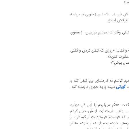
م.»
یش نیومد. اعتماد چیز خوبی نیس؛ یه
ک طرفش احمق.
یلی وقته که مردیم بوریس؛ از همون
و گفت: «روزی که تلفن کردی و گفتی
ستگیرت کنن؟»
م گرفتم به کارمندای بریا تلفن کنم و
رک
گورکی
ببینم و یه جوری قایمت کنم.
: «فکر می‌کردم با این کار دوباره
... وقتی غیبت زد، اولش خیال کردم
 که فهمیدم فرستادنت ازبکستان، از
پستی خودم بدم اومد، از خودم متنفر