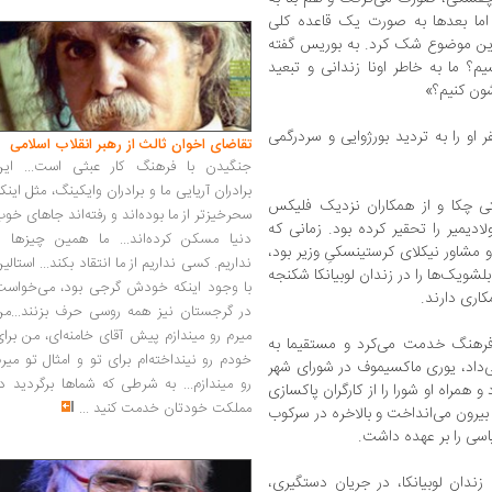
اما بعدها به صورت یک قاعده کلی
ت این موضوع شک کرد. به بوریس گفته
یم؟ ما به خاطر اونا زندانی و تبعید
شون کنیم؟»
ی‌اش زیاد تعجب نداشت، اما هر ۴ نفر او را به تردید بورژوایی و سردرگمی
تقاضای اخوان ثالث از رهبر انقلاب اسلامی
جنگیدن با فرهنگ کار عبثی است... این
برادران آریایی ما و برادران وایکینگ، مثل اینک
تی چکا و از همکاران نزدیک فلیکس
سحرخیزتر از ما بوده‌اند و رفته‌اند جاهای خو
ادیمیر را تحقیر کرده بود. زمانی که
دنیا مسکن کرده‌اند... ما همین چیزها را
مشاور نیکلای کرستینسکیِ وزیر بود،
نداریم. کسی نداریم از ما انتقاد بکند... استالی
بلشویک‌ها را در زندان لوبیانكا شکنجه
با وجود اینکه خودش گرجی بود، می‌خواست
کاری دارند.
در گرجستان نیز همه روسی حرف بزنند...من
میرم رو میندازم پیش آقای خامنه‌ای، من برا
 فرهنگ خدمت می‌کرد و مستقیما به
خودم رو نینداخته‌ام برای تو و امثال تو میر
می‌داد، یوری ماکسیموف در شورای شهر
رو میندازم... به شرطی که شماها برگردید د
 همراه او شورا را از کارگران پاکسازی
مملکت خودتان خدمت کنید
...
ا بیرون می‌انداخت و بالاخره در سرکوب
سی را بر عهده داشت.
 زندان لوبیانکا، در جریان دستگیری،