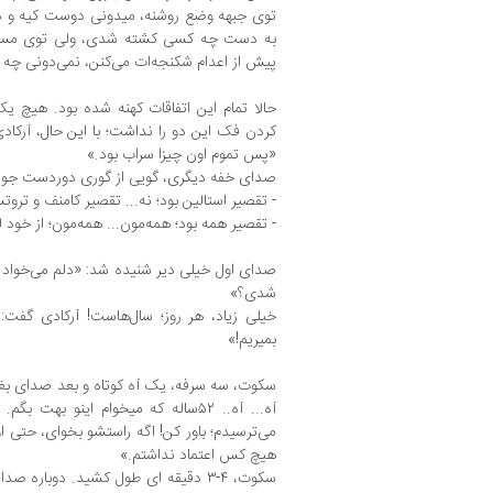
توی جبهه وضع روشنه، میدونی دوست کیه و دش
به دست چه کسی کشته شدی، ولی توی مسکو
پیش از اعدام شکنجه‌ات می‌کنن، نمی‌دونی چه
حالا تمام این اتفاقات کهنه شده بود. هیچ ی
کردن فک این دو را نداشت؛ با این حال، آرکاد
«پس تموم اون چیزا سراب بود.»
صدای خفه دیگری، گویی از گوری دوردست جواب 
- تقصیر استالین بود؛ نه... تقصیر کامنف و ترو
- تقصیر همه بود؛ همه‌مون... همه‌مون؛ از خود 
صدای اول خیلی دیر شنیده شد: «دلم می‌خواد گ
شدی؟»
خیلی زیاد، هر روز؛ سال‌هاست! آرکادی گفت
بمیریم!»
سکوت، سه سرفه، یک آه کوتاه و بعد صدای بغ
آه... آه.. ۵۲ساله که میخوام اینو به
می‌ترسیدم؛ باور کن! اگه راستشو بخوای، حتی ا
هیچ کس اعتماد نداشتم.»