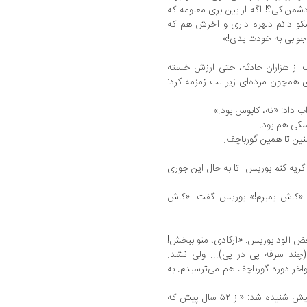
من کی؟! اگه از بین بری معلومه که
 دائم دلهره داری و آخرش هم که
 جوابی به خودت بدی!»
ک از هزاران حادثه، حتی ارزش خسته
ی همچون مرده‌ای زیر لب زمزمه کرد:
داد: «نه، کابوس بود.»
تسکی هم بود.
لنین تا همین گورباچف.
ریه کنم بوریس. تا به حال این جوری
: «کاش بمیرم!» بوریس گفت: «کاش
ض آلود بوریس: «آرکادی، منو ببخش!
ت بگم. (چند سرفه پی در پی)... ولی نشد.
واخر دوره گورباچف هم می‌ترسیدم. به
سکوت، ۴-۳ دقیقه ای طول کشید. دوباره صدایش شنیده شد: «از ۵۲ سال پیش که