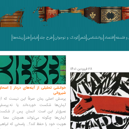
و فلسفه
اقتصاد
روانشناسی
شعر
کودک و نوجوان
طرح جلد
فیلم
طنز
ریشه‌ها
28 فروردین 1401
خوانشی تحلیلی از آینه‌های دردار | اسحاق
شیروانی
پرسش اصلی رمان صرفاً این نیست که آیا
آرمان‌ها شکست خورده‌اند یا نه.پرسش
عمیق‌تر این است: انسان پس از شکست
آرمان‌ها چگونه می‌تواند همچنان معنا و
هویت خود را حفظ کند؟... پاسخی که ابراهی