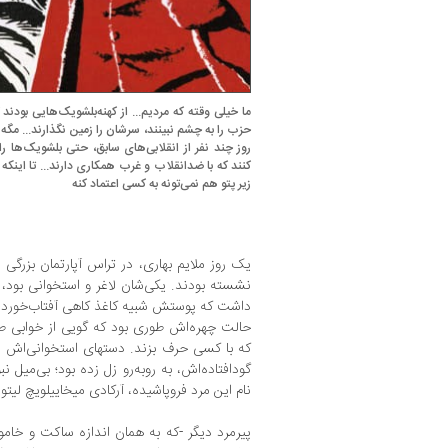
ما خیلی وقته که مردیم... از کهنه‌بلشویک‌هایی بود
حزب را به چشم نبینند، سرشان را زمین نگذارند... مگه 
روز چند نفر از انقلابی‌های سابق، حتی بلشویک‌ها را 
کنند که با ضدانقلاب و غرب همکاری دارند... تا ای
زیر پتو هم نمی‌تونه به کسی اعتماد کنه
یک روز ملایم بهاری، در تراس آپارتمان بزرگی
نشسته بودند. یکی‌شان لاغر و استخوانی بود
داشت که پوستش شبیه کاغذ کاهی آفتاب‌خورده
حالت چهره‌اش طوری بود که گویی از خوابی طو
که با کسی حرف بزند. دستهای استخوانی‌اش را
گودافتاده‌اش، به روبه‌رو زل زده بود؛ بی‌میل نب
نام این مرد فروپاشیده، آرکادی میخاییلویچ لیتو