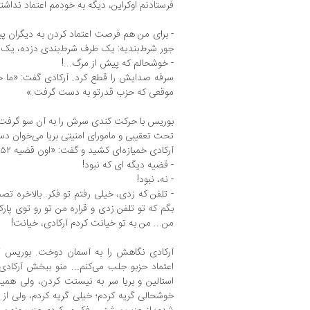
فرستادنم اوکراین، دیگه به خودمم اعتماد نداشت
- برای من هم فرصت اعتماد کردن به دیگران پ
جور شرط‌‌بندیه: یک طرف شرط‌بندی دزده، ی
- خوشحالم که پیش از مرگ...!
سرفه صدایش را قطع کرد. آرکادی گفت: «ما خ
موقعی که حزب قدرتو به دست گرفت.»
بوریس با حرکت کندی سرش را به آن سو گرفت 
تحت تعقیبی و مامورای امنیتی بریا می‌خوان د
آرکادی خمیازه‌ای کشید و گفت: «اون قضیه ۵۲سال پیش؟»
- قضیه دیگه ای که نبود!
- نه، نبود!
- تلفن که زدی، خیلی رفتم تو فکر. بالاخره تصمی
بگم که تو تلفن زدی و قراره من تو رو توی پا
من... من به تو خیانت کردم آرکادی، خیانت!
آرکادی نگاهش را به آسمان دوخت. بوریس گفت
اعتماد حزبو جلب می‌کنم... منو ببخش آرکادی
استالین و بریا سر به نیستت کردن، ولی همین
خوشحالی گریه کردم؛ خیلی گریه کردم، ولی از 