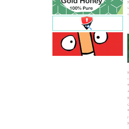
و
ت
ت
و
و
ر