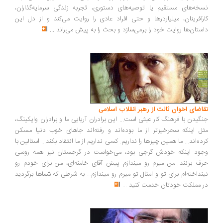
خه‌های مستقیم یا توصیه‌های دستوری، تجربه زندگی سرمایه‌گذاران،
رآفرینان، میلیاردرها و حتی افراد عادی را روایت می‌کند و از دل این
ستان‌ها روایت خود را برمی‌سازد و بحث را به پیش می‌راند
...
اضای اخوان ثالث از رهبر انقلاب اسلامی
گیدن با فرهنگ کار عبثی است... این برادران آریایی ما و برادران وایکینگ،
ل اینکه سحرخیزتر از ما بوده‌اند و رفته‌اند جاهای خوب دنیا مسکن
ده‌اند... ما همین چیزها را نداریم. کسی نداریم از ما انتقاد بکند... استالین با
ود اینکه خودش گرجی بود، می‌خواست در گرجستان نیز همه روسی
ف بزنند...من میرم رو میندازم پیش آقای خامنه‌ای، من برای خودم رو
نداخته‌ام برای تو و امثال تو میرم رو میندازم... به شرطی که شماها برگردید
 مملکت خودتان خدمت کنید
...