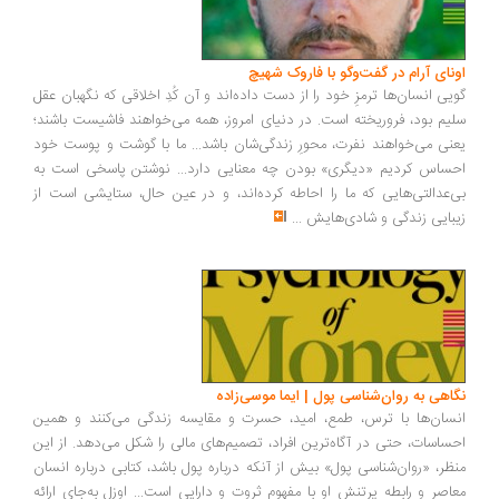
ونای آرام در گفت‌وگو با فاروک شهیچ
یی انسان‌ها ترمزِ خود را از دست داده‌اند و آن کُدِ اخلاقی که نگهبان عقل
یم بود، فروریخته است. در دنیای امروز، همه می‌خواهند فاشیست باشند؛
نی می‌خواهند نفرت، محورِ زندگی‌شان باشد... ما با گوشت و پوست خود
ساس کردیم «دیگری» بودن چه معنایی دارد... نوشتن پاسخی است به
‌عدالتی‌هایی که ما را احاطه کرده‌اند، و در عین حال، ستایشی است از
بایی زندگی و شادی‌هایش
...
اهی به روان‌شناسی پول | ایما موسی‌زاده
سان‌ها با ترس، طمع، امید، حسرت و مقایسه زندگی می‌کنند و همین
ساسات، حتی در آگاه‌ترین افراد، تصمیم‌های مالی را شکل می‌دهد. از این
ظر، «روان‌شناسی پول» بیش از آنکه درباره پول باشد، کتابی درباره انسان
اصر و رابطه پرتنش او با مفهوم ثروت و دارایی است... اوزل به‌جای ارائه