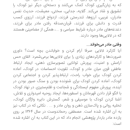
 به زبان‌گیری کودک کمک می‌کنند و دسته‌ای دیگر نیز کودک را
ویق و شاد می‌کند. گلایه، جدایی، سختی، معیشت، حدیث نفس
دران، غریبی، آرزوها، تندرستی فرزند، ازدواج فرزند، آرزوی کسب
رت و دانش برای فرزند، قربان‌صدقه رفتن مادر برای فرزند،
دغه‌های مادر درباره شرایط سیاسی و ...، همگی از مضامینی هستند
 در لالایی‌ها وجود دارند.
تی مادر می‌خواند...
ا کارکرد لالایی صرفا آرام کردن و خواباندن بچه است؟ داوری
ورت‌ها و کارکردهای زیادی را برای لالایی‌ها برمی‌شمرد: القای حس
امش و امنیت، پرورش توانایی تصویرسازی ذهنی، ایجاد ارتباط
طفی قوی میان مادر و کودک، تقویت احساسات در کودک، آماده
دن کودک برای خواب راحت، ارتباط‌پذیر کردن و اجتماعی کردن
دک، آماده کردن کودک برای شنونده بودن و سنگ صبور بودن در
نده، پرورش مفهوم ایستادگی و شجاعت و ظلم‌ستیزی در نهاد کودک
 الگو قرار دادن قهرمانان و اسطوره‌ها، ایجاد روحیه امیدواری و تلاش،
نا کردن کودک با موسیقی و شعر، گسترش دایره واژگان کودک،
لیه روانی و پاک‌سازی ذهن و روان مادر و ... . نکاتی که در کتاب نیز
به آن اشاره شده است. مصطفی رحماندوست در سال ۱۳۶۴ بر روی
زده مادر باردار پژوهشی انجام داد که در این کتاب به آن اشاره شده
ت: