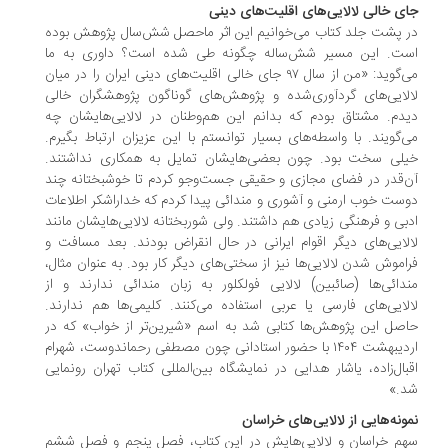
ی خالی لالایی‌های اقلیت‌های دینی
 پشت جلد کتاب می‌خوانیم این اثر ماحصل شش‌سال پژوهش بوده
ت. این مسیر شش‌ساله چگونه طی شده است؟ داوری به ما
می‌گوید: «من از سال ۹۷ جای خالی اقلیت‌های دینی ایران را در میان
لایی‌های گردآوری‌شده و پژوهش‌های گوناگون پژوهشگران خالی
دم. مشتاق بودم که بدانم این هم‌وطنان در لالایی‌هایشان چه
‌گویند. با واسطه‌های بسیار توانستم با این عزیزان ارتباط بگیرم.
لی سخت بود. چون بعضی‌هایشان تمایل به همکاری نداشتند.
‌قدر در فضای مجازی و حقیقی جست‌وجو کردم تا خوشبختانه چند
ست خوب ارمنی و آشوری و مندائی پیدا کردم که خداراشکر اطلاعات
بی و فرهنگی زیادی هم داشتند. ولی شوربختانه لالایی‌هایشان مانند
لایی‌های دیگر اقوام ایرانی در حال انقراض بودند. بعد مسافت و
اموش شدن لالایی‌ها نیز از سختی‌های دیگر کار بود. به عنوان مثال،
دائی‌ها (صائبین) لالایی فولکلور به زبان مندائی ندارند و از
لایی‌های فارسی یا عربی استفاده می‌کنند. کلیمی‌ها هم ندارند.
صل این پژوهش‌ها کتابی شد به اسم «شیرین‌تر از خواب» که در
اردیبهشت ۱۴۰۴ با حضور استادانی چون مصطفی رحماندوست، شهرام
بال‌زاده، یاشار هدایی در نمایشگاه بین‌المللی کتاب تهران رونمایی
.»
ونه‌هایی از لالایی‌های خراسان
م خراسان و لالایی‌هایش در این کتاب، فصل پنجم و فصل ششم