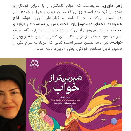
را داوری
، سال‌هاست که جهان کلماتش را با دنیای کودکان و
جوانان گره زده است؛ جهانی که در آن خواب و خیال و واژه‌ها کنار
 نفس می‌کشند. در کارنامه‌ او کتاب‌هایی چون «
یک قاچ
دوانه
»، «
خدای دست‌ودل‌باز
»، «
خواب من پرنده است
» و «
به‌به و
ب‌بیب
» دیده می‌شود. آثاری که هرکدام به‌نوعی رد پای نگاه لطیف
 را در خود دارند. تازه‌ترین کتاب این شاعر، با عنوان «
شیرین‌تر از
اب
»، نیز ادامه‌ همین مسیر است؛ کتابی که این‌بار به سراغ یکی از
یمی‌ترین صداهای کودکی، یعنی لالایی‌ها رفته است.