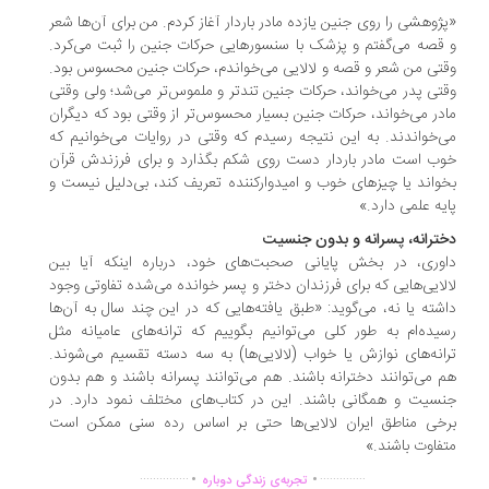
ژوهشی را روی جنین یازده مادر باردار آغاز کردم. من برای آن‌ها شعر
قصه می‌گفتم و پزشک با سنسورهایی حرکات جنین را ثبت می‌کرد.
تی من شعر و قصه و لالایی می‌خواندم، حرکات جنین محسوس بود.
تی پدر می‌خواند، حرکات جنین تندتر و ملموس‌تر می‌شد؛ ولی وقتی
در می‌خواند، حرکات جنین بسیار محسوس‌تر از وقتی بود که دیگران
‌خواندند. به این نتیجه رسیدم که وقتی در روایات می‌خوانیم که
ب است مادر باردار دست روی شکم بگذارد و برای فرزندش قرآن
واند یا چیزهای خوب و امیدوارکننده تعریف کند، بی‌دلیل نیست و
یه علمی دارد.»
ترانه، پسرانه و بدون جنسیت
وری، در بخش پایانی صحبت‌های خود، درباره اینکه آیا بین
لایی‌هایی که برای فرزندان دختر و پسر خوانده می‌شده تفاوتی وجود
شته یا نه، می‌گوید: «طبق یافته‌هایی که در این چند سال به آن‌ها
یده‌ام به طور کلی می‌توانیم بگوییم که ترانه‌های عامیانه مثل
انه‌های نوازش یا خواب (لالایی‌ها) به سه دسته تقسیم می‌شوند.
 می‌توانند دخترانه باشند. هم می‌توانند پسرانه باشند و هم بدون
سیت و همگانی باشند. این در کتاب‌های مختلف نمود دارد. در
خی مناطق ایران لالایی‌ها حتی بر اساس رده سنی ممکن است
فاوت باشند.»
.
.
...............
..............
تجربه‌ی زندگی دوباره