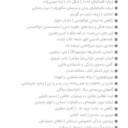
درباره افسانه‌ای که ما را شکل داد | ایما موسی‌زاده 
درباره مالیخولیای زمان و سینمای ساکوروف | نیره رحمانی
آدلائید | ژوزف آرتور دو گوبینو
نگاهی به ایشان ابوالفتحی | دلارام دلنواز
درباره هگل و بنیادهای نظریه ادبی | محمدحسن ابوالحسنی
این جان من است در گفت‌وگو با امین فقیری
 قصه‌های قدیمی ظهر جمعه کتاب شدند 
جادوی مریم میرزاخانی ترجمه شد
داستان داستان‌ها: منوچهر(5) | علی نیکویی
8رمان نویس ایرانی‌تبار مهاجر | یاسر نوروزی
 گامی به‌سوی زندگی و اندیشه‌ی فارابی 
به جرم انتشار کتاب محاکمه شدم
نوروتئولوژی؛ ارتباط عصب‌شناسی و الهیات
نقدی بر خاطرات به هم ریخته؛ پدر، پسر و من | وحید علیرضایی
گام‌های بی‌صدای مرگ | فرانسواز ساگان
ایده نقاشی مغذی در رستوران نقاشی | نسیم خلیلی
درباره نویز: نقیصه‌ای در قضاوت انسانی | الهام حمیدی
نگاهی به یادت نرود که... | کامیار مظفری
مروری بر دیده‌ور | احمد آفتابی
پیرامون زندگی خصوصی درختان | ماهان سیارمنش
درباره مرگ و پنگوئن | سجاد کریم‌زاده