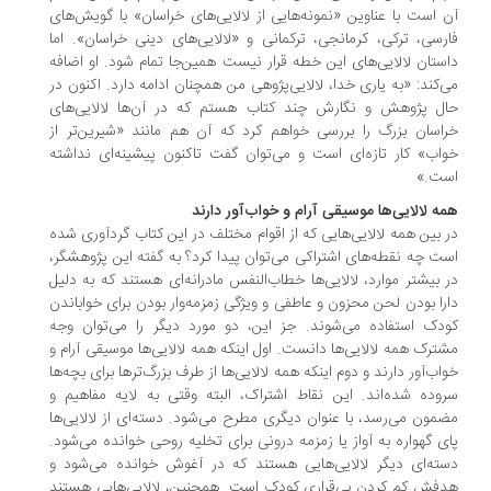
 است با عناوین «نمونه‌هایی از لالایی‌های خراسان» با گویش‌های
رسی، ترکی، کرمانجی، ترکمانی و «لالایی‌های دینی خراسان». اما
ستان لالایی‌های این خطه قرار نیست همین‌جا تمام شود. او اضافه
‌کند: «به یاری خدا، لالایی‌پژوهی من همچنان ادامه دارد. اکنون در
ل پژوهش و نگارش چند کتاب هستم که در آن‌ها لالایی‌های
اسان بزرگ را بررسی خواهم کرد که آن هم مانند «شیرین‌تر از
اب» کار تازه‌ای است و می‌توان گفت تاکنون پیشینه‌ای نداشته
ت.»
ه لالایی‌ها موسیقی آرام و خواب‌آور دارند
 بین همه لالایی‌هایی که از اقوام مختلف در این کتاب گردآوری شده
ت چه نقطه‌های اشتراکی می‌توان پیدا کرد؟ به گفته این پژوهشگر،
 بیشتر موارد، لالایی‌ها خطاب‌النفس مادرانه‌ای هستند که به دلیل
را بودن لحن محزون و عاطفی و ویژگی زمزمه‌وار بودن برای خواباندن
دک استفاده می‌شوند. جز این، دو مورد دیگر را می‌توان وجه
ترک همه لالایی‌ها دانست. اول اینکه همه لالایی‌ها موسیقی آرام و
اب‌آور دارند و دوم اینکه همه لالایی‌ها از طرف بزرگ‌ترها برای بچه‌ها
وده شده‌اند. این نقاط اشتراک، البته وقتی به لایه مفاهیم و
مون می‌رسد، با عنوان دیگری مطرح می‌شود. دسته‌ای از لالایی‌ها
ی گهواره به آواز یا زمزمه درونی برای تخلیه روحی خوانده می‌شود.
ته‌ای دیگر لالایی‌هایی هستند که در آغوش خوانده می‌شود و
فش کم کردن بی‌قراری کودک است. همچنین، لالایی‌هایی هستند