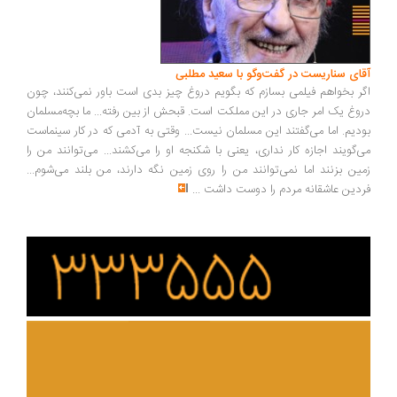
ای سناریست در گفت‌وگو با سعید مطلبی
ر بخواهم فیلمی بسازم که بگویم دروغ چیز بدی است باور نمی‌کنند، چون
وغ یک امر جاری در این مملکت است. قبحش از بین رفته... ما بچه‌مسلمان
دیم. اما می‌گفتند این مسلمان نیست... وقتی به آدمی که در کار سینماست
‌گویند اجازه کار نداری، یعنی با شکنجه او را می‌کشند... می‌توانند من را
ین بزنند اما نمی‌توانند من را روی زمین نگه دارند، من بلند می‌شوم...
دین عاشقانه مردم را دوست داشت
...