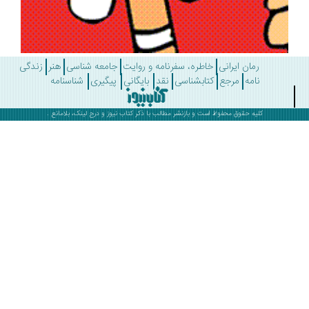
رمان ایرانی
خاطره، سفرنامه و روایت
جامعه شناسی
هنر
زندگی
نامه
مرجع
کتابشناسی
نقد
بایگانی
پیگیری
شناسنامه
کلیه حقوق محفوظ است و بازنشر مطالب با ذکر
کتاب نیوز
و درج لینک، بلامانع .