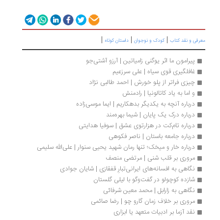
|
|
|
رفی و نقد کتاب
کودک و نوجوان
داستان کوتاه
پیرامون ما اثر یوگنی زامیاتین | آرزو آشتی‌جو 
غافلگیری قوی سیاه | علی سرزعیم
چیزی فراتر از پلو خورش | احمد طالبی نژاد
و اما به یاد کاتالونیا | رادمنش
درباره آنچه به یکدیگر بدهکاریم | ایما موسی‌زاده
درباره درک یک پایان | شيما بهره‌مند
درباره تام‌کت در هزارتوی عشق | سوفیا هدایتی
درباره جامعه باستان | ناصر فکوهی
درباره خار و میخک؛ تنها رمان شهید یحیی سنوار | علی‌الله سلیمی
مروری بر قلب شنی | مرتضی منصف
نگاهی به افسانه‌های ایرانی‌تبارِ قفقازی | شایان جوادی
شازده کوچولو در گفت‌وگو با لیلی گلستان
نگاهی به زارابل | محمد معین شرفائی
مروری بر خلاف زمان گارو چو | رضا صائمی
نقد آزما بر ادبیات متعهد یا ابزاری 