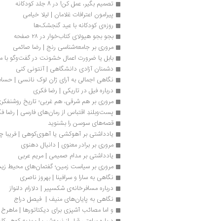
تصمیم بگیر، عمل کن! در 8 جلد کودکانه
پیرامون اعترافات غلامان | لیلا خیامی
روزه‌‌ی کودکانه با عید گنجشک‌ها
بجو بجو هیولای کتاب‌خوار در ۲۸ صفحه
مروری بر جامعه‌شناسی رنج | رضا صائمی
بابل یا ضرورت اعمال خشونت در گفت‌وگو با م
دشمنان آزادی دانشگاهی | آنتونی كنی
نگاهی اجمالی به آرای ژان لوک نانسی | حسا
درباره فیل در تاریکی | رضا فکری
مروری بر هم شرقی، هم غربی؛ تاریخ روشنفكری 
پست‌وبلندِ اقتباس از رمان‌‌های فارسی | رضا ف
قصه‌های سوسن را بشنوید
یادداشتی بر آهوکشی‌ یا آهوی‌کوهی | فریبا چل
مروری بر برادر معنوی | دانیال دهنوی
یادداشتی بر مدام صمیمی | مریم عربی
مروری بر سیاست زمین؛ گفتمان‌های محیط زی
نگاهی به سارا و سرافینا | بهروز ناصری
درباره مسافرخانه‌ی شکسپیر | دلارام دلنواز
نگاهی به پایان‌های منیف |  فیصل دراج
و اما مصائب آشپزی برای دیکتاتورها | ماهرخ اب
درباره ساعتی قبل از نیمه‌شب | مهدیه کوهی‌کار