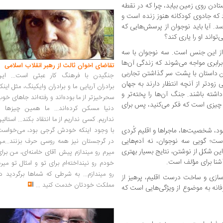
ادن روی زمین بیابد، چرا که در نقطه
رد که جادوی کودکانه هنوز زنده است و
رسد. آیا باید نوجوان از پرسش‌هایی که
واند او را یاری کند؟
از این جنس است. سه نوجوان با سه
رابری مواجه می‌شوند که زندگی آن‌ها
تقاضای اخوان ثالث از رهبر انقلاب اسلامی
 داستان با پشت سر گذاشتن تجاربی
جنگیدن با فرهنگ کار عبثی است... این
زودتر از آنچه انتظار دارند به جهان
برادران آریایی ما و برادران وایکینگ، مثل اینک
اشته باشند. جنگ آن‌ها را پخته‌تر و
سحرخیزتر از ما بوده‌اند و رفته‌اند جاهای خو
ن چیزی است که فکر می‌کنید، پس برای
دنیا مسکن کرده‌اند... ما همین چیزها را
نداریم. کسی نداریم از ما انتقاد بکند... استالی
ود، شخصیت‌ها، ماجراها و اقلیم کُردی
با وجود اینکه خودش گرجی بود، می‌خواست
ست؛ گویی سه نوجوان، نه آدم‌هایی
در گرجستان نیز همه روسی حرف بزنند...من
. این شکل از نوشتن، نتایج بسیار بهتری
میرم رو میندازم پیش آقای خامنه‌ای، من برا
شنا برای مؤلف است.
خودم رو نینداخته‌ام برای تو و امثال تو میر
رو میندازم... به شرطی که شماها برگردید د
زی و ساخت درست اقلیم، پرهیز از
مملکت خودتان خدمت کنید
...
فانه به موضوع از ویژگی‌هایی است که