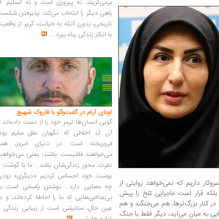
برمی‌گزیند، نه پیروزی است و نه تسلیم. ا
راهی دیگر را انتخاب می‌کند: پذیرفتن شکس
تاریخی، بدون آنکه به خیانت، گریز از واقعی
یا انکار زندگی پناه ببرد
...
اونای آرام در گفت‌وگو با فاروک شهیچ‭
گویی انسان‌ها ترمزِ خود را از دست داده‌اند 
آن کُدِ اخلاقی که نگهبان عقل سلیم بود،
فروریخته است. در دنیای امروز، همه
می‌خواهند فاشیست باشند؛ یعنی می‌خواهند
نفرت، محورِ زندگی‌شان باشد... ما با گوشت 
پوست خود احساس کردیم «دیگری» بودن
روکار داریم که نمی‌خواهد روایتی از
چه معنایی دارد... نوشتن پاسخی است به
بلکه قرار است ماجرایی تلخ را پیش
بی‌عدالتی‌هایی که ما را احاطه کرده‌اند، و د
در کنار بزرگ‌ترها، هم می‌جنگند و هم
عین حال، ستایشی است از زیبایی زندگی و
یی به میان می‌آید، دیگر فقط با جنگ