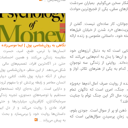
شادی‌هایش
...
آشکار سخن می‌گوئیم. بمباران سردشت
اق با گازهای سمّی، یکی از فجیع‌ترین حوادث
جوانان، کار ساده‌ای نیست. گفتن از
مزیت‌های «رد شدن از خیابان فیل‌ها»
ه خود، داستانی ملموس و زنده ارائه
نگاهی به روان‌شناسی پول | ایما موسی‌زاده
ایی است که به دنبال آرزوهای خود
انسان‌ها با ترس، طمع، امید، حسرت و
 آن‌ها را بدل به آدم‌هایی می‌کند که
مقایسه زندگی می‌کنند و همین احساسات،
اند. روایتی از زندگی سه نوجوانِ
حتی در آگاه‌ترین افراد، تصمیم‌های مالی ر
دام به یکی از هنرهای تئاتر، آواز و
شکل می‌دهد. از این منظر، «روان‌شناسی پول
بیش از آنکه درباره پول باشد، کتابی دربار
انسان معاصر و رابطه پرتنش او با مفهوم ثرو
ه از روایت صرف آمال آدم‌ها -به‌ویژه
و دارایی است... اوزل به‌جای ارائه نسخه‌ها
ت. جنگ، امری است که ناگهان تمام
مستقیم یا توصیه‌های دستوری، تجربه زندگی
یزد؛ حال اگر این جنگ توأم با جنایت
فتد؟
سرمایه‌گذاران، کارآفرینان، میلیاردرها و حت
افراد عادی را روایت می‌کند و از دل این
 ذهن او پر از سوال است. جودی بلوم،
داستان‌ها روایت خود را برمی‌سازد و بحث ر
 زمانِ پرسیدنِ سؤال‌هایی است که
به پیش می‌راند
...