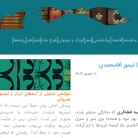
و فلسفه
اقتصاد
روانشناسی
شعر
کودک و نوجوان
طرح جلد
فیلم
طنز
ریشه‌ها
 | تیمور آقامحمدی
01 شهریور 1404
خوانشی تحلیلی از آینه‌های دردار | اسحاق
شیروانی
پرسش اصلی رمان صرفاً این نیست که آیا
ه فعله‌گری
که به‌تازگی منتشر شده،
آرمان‌ها شکست خورده‌اند یا نه.پرسش
 بهار نبود و همه‌جا بوی سیر و سبزی
عمیق‌تر این است: انسان پس از شکست
‌گشتیم. بابا کیسه خریدها را ازم گرفت
آرمان‌ها چگونه می‌تواند همچنان معنا و
هویت خود را حفظ کند؟... پاسخی که ابراهی