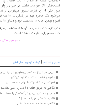
«نوجوانی شبیه رد شدن از یک خیابان پر
لذت‌بخش. اگر حواست نباشد می‌افتی زیر پای فیل
سوار یکی از آن فیل‌ها بشوی می‌توانی از تم
می‌شود یک خاطره مهم در زندگی‌ات. ما سه نوجو
آسو و بهمن. خانه ما سردشت بود و دنیای ما س
خط مقدم وارد بازار کتاب شده است.
.
..............
تجربه‌ی زندگی دو
|
|
|
معرفی و نقد کتاب
کودک و نوجوان
رمان ایرانی
مروری بر تاریخ مختصر زن‌ستیزی | پانیذ زرتاب
مشروح نشست نقد «تکرار» کیرکگور
آهوکشی در گفت‌وگو با الهام سیدحسینی
نگاهی به طریق لطف و احسان | علی هادیلو
رمان و داستان ایرانی در گفت‌وگو با صمد طا
کاندید، خوش‌باور یا ساده دل!
نگاهی به عایده | فاطمه شریفی