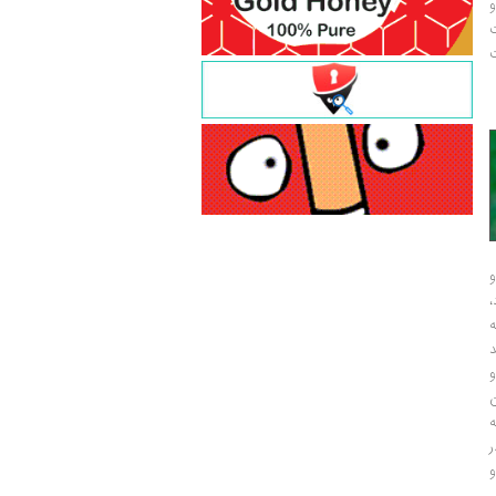
و
ت
ت
و
و
ر