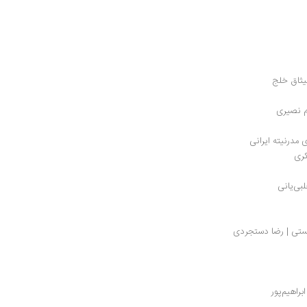
یثاق خلج
م نصیری
مدرنیته ایرانی
کری
بی‌یانی
ستی | رضا دستجردی
راهیم‌پور