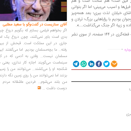
 از فیل است؛ هم سخت است و هم
‌ها و آسیب می‌بینی؛ اما اگر بتوانی
اشای خیابان لذت ببری؛ بعد همه‌چیز
ان بودیم با رؤیاهایی بزرگ؛ ترلان و
آقای سناریست در گفت‌وگو با سعید مطلبی
اده و زیبا؛ اگر جنگ می‌گذاشت…».
اگر بخواهم فیلمی بسازم که بگویم دروغ چی
کتاب «رد شدن از خیابان فیل‌ها» نوشته مرضیه فعله‌گری در ۱۴۴ صفحه، از سوی نشر
بدی است باور نمی‌کنند، چون دروغ یک امر
.
جاری در این مملکت است. قبحش از بین
...............
رفته... ما بچه‌مسلمان بودیم. اما می‌گفتند ای
باره
مسلمان نیست... وقتی به آدمی که در کار
سینماست می‌گویند اجازه کار نداری، یعنی ب
شکنجه او را می‌کشند... می‌توانند من را زمی
بزنند اما نمی‌توانند من را روی زمین نگه دارند
من بلند می‌شوم... فردین عاشقانه مردم را
دوست داشت
...
ی
هری