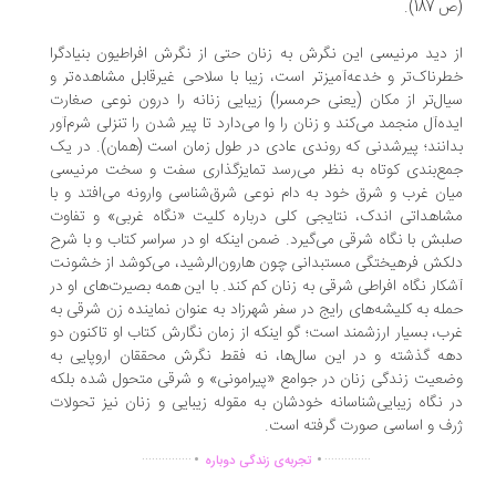
187).
 دید مرنیسی این نگرش به زنان حتی از نگرش افراطیون بنیادگرا
رناک‌تر و خدعه‌آمیزتر است، زیبا با سلاحی غیرقابل مشاهده‌تر و
ال‌تر از مکان (یعنی حرمسرا) زیبایی زنانه را درون نوعی صغارت
ده‌آل منجمد می‌کند و زنان را وا می‌دارد تا پیر شدن را تنزلی شرم‌آور
انند؛ پیرشدنی که روندی عادی در طول زمان است (همان). در یک
ع‌بندی کوتاه به نظر می‌رسد تمایزگذاری سفت و سخت مرنیسی
ان غرب و شرق خود به دام نوعی شرق‌شناسی وارونه می‌افتد و با
اهداتی اندک، نتایجی کلی درباره کلیت «نگاه غربی» و تفاوت
بش با نگاه شرقی می‌گیرد. ضمن اینکه او در سراسر کتاب و با شرح
کش فرهیختگی مستبدانی چون هارون‌الرشید، می‌کوشد از خشونت
کار نگاه افراطی شرقی به زنان کم کند. با این همه بصیرت‌های او در
له به کلیشه‌های رایج در سفر شهرزاد به عنوان نماینده زن شرقی به
ب، بسیار ارزشمند است؛ گو اینکه از زمان نگارش کتاب او تاکنون دو
ه گذشته و در این سال‌ها، نه فقط نگرش محققان اروپایی به
عیت زندگی زنان در جوامع «پیرامونی» و شرقی متحول شده بلکه
 نگاه زیبایی‌شناسانه خودشان به مقوله زیبایی و زنان نیز تحولات
ف و اساسی صورت گرفته است.
.
.
...............
..............
تجربه‌ی زندگی دوباره