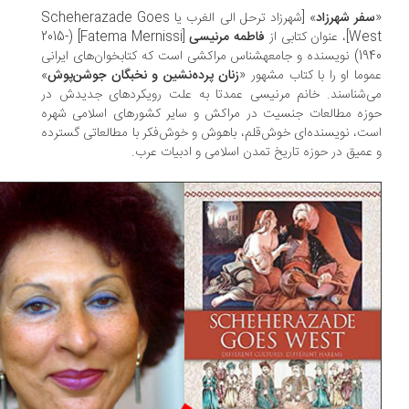
سفر شهرزاد
» [شهرزاد ترحل الی الغرب یا Scheherazade Goes
، عنوان کتابی از
فاطمه مرنیسی
[Fatema Mernissi] (2015-
1940) نویسنده و جامعه‎شناس مراکشی است که کتابخوان‌های ایرانی
وما او را با کتاب مشهور «
زنان پرده‌نشین و نخبگان جوشن‌پوش
»
‌شناسند. خانم مرنیسی عمدتا به علت رویکردهای جدیدش در
زه مطالعات جنسیت در مراکش و سایر کشورهای اسلامی شهره
ت، نویسنده‌ای خوش‌قلم، باهوش و خوش‌فکر با مطالعاتی گسترده
عمیق در حوزه تاریخ تمدن اسلامی و ادبیات عرب.