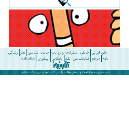
رمان ایرانی
خاطره، سفرنامه و روایت
جامعه شناسی
هنر
زندگی
نامه
مرجع
کتابشناسی
نقد
بایگانی
پیگیری
شناسنامه
کلیه حقوق محفوظ است و بازنشر مطالب با ذکر
کتاب نیوز
و درج لینک، بلامانع .