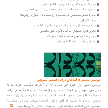
یادداشتی بر دشمن دشمن من | آناهید خزیر
خیابان انقلاب به روایت فریدون مجلسی |  آریامن احمدی
درباره تفکر سیستمی در کسب‌وکار و مدیریت؛ اصول و روش‌ها | 
جواد لگزیان
پیرامون خودنویسم را از آفتاب پر می‌کنم | رؤیا صدر
بحران‌های جمهوری در گفت‌وگو با علی معظمی
نود و نودویکمین شماره از گزارش میراث
 زندگی رقت بار یک نابغه‌ی هنر 
انشی تحلیلی از آینه‌های دردار | اسحاق شیروانی
سش اصلی رمان صرفاً این نیست که آیا آرمان‌ها شکست خورده‌اند یا
.پرسش عمیق‌تر این است: انسان پس از شکست آرمان‌ها چگونه می‌تواند
چنان معنا و هویت خود را حفظ کند؟... پاسخی که ابراهیم برمی‌گزیند، نه
روزی است و نه تسلیم. او راهی دیگر را انتخاب می‌کند: پذیرفتن شکست
ریخی، بدون آنکه به خیانت، گریز از واقعیت یا انکار زندگی پناه ببرد
...