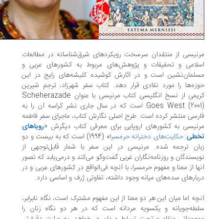
نیسی از منتقدان سرسخت رویکردهای شرق‌شناسانه در مطالعات
سلامی و تحقیقات و پژوهش‌های مربوط به کشورهای عربی و
لمان‌نشین است و در آثارش کوشیده کلیشه‌های رایج در این
زه‌ها را مورد نقادی قرار دهد. کتاب سفر شهرزاد، ترجم شیرین
کریمی از نسخ انگلیسی کتاب مرنیسی با عنوان Scheherazade
Goes West (2001) است که در سال جاری نشر کراسه آن را به
رسی منتشر کرده است. طرح اصلی نگارش کتاب، ماجرای سفر فاطمه
نیسی به کشورهای اروپایی برای معرفی کتاب دیگرش «
رویاهای
خطی
: حکایت‌های دخترانه حرمسرا
» (1994) است که به بیست و دو
ان ترجمه شده. مرنیسی در این سفر با شمار قابل‌توجهی از
یسندگان و روزنامه‌نگاران غربی گفت‌وگو می‌کند و درمی‌یابد که تصور
ها از معنا و مفهوم حرمسرا، با آنچه فی‌الواقع در کشورهای عربی و در
بارهای سده‌های میانه وجود داشته، تفاوتی ژرف و اساسی دارد.
چه اما میان این هر دو معنا از این مفهوم مشترک است، نگاه نابرابر،
طه‌جویانه و یکسویه مردانه است که در هر دو نگاه زنان را