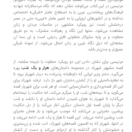
جوداتی منقاد و تحت تسلط مردان می‌خواهد. به عبارت دقیق‌تر،
نیسی در این کتاب می‌کوشد نشان دهد که نگاه مردسالارانه تنها به
هنگ‌های پیشامدرن عربی یا به اصطلاح عام‌تر «شرقی» اختصاص
اشته و در کشورهای اروپایی یا به تعبیر عام‌تر «غربی» حتی در عصر
رخشش تجدد نیز رویکرد مشابهی در مناسبات مردان و زنان
اهده می‌شود، منتها این نگاه و رهیافت مشترک، به دو طریق
فاوت و بر پایه سازوکار متفاوتی قابل ردیابی است و ‌ای بسا آن
طه‌ای که ذیل نگاه غربی بر زنان اعمال می‌شود، از نمونه شرقی
یق‌تر و جدی‌تر باشد.
نیسی برای نشان دادن این دو رویکرد متفاوت با نتیجه مشابه، از
ه مشهور شهرزاد در مجموعه داستان‌های
هزار و یک شب
بهره
‌گیرد، دختر وزیر ایرانی که داوطلبانه پذیرفت به دربار شهریار برود تا
 لطایف‌الحیلی او را از کشتن دختران شهر باز دارد. ترفند شهرزاد برای
ن کار قصه‌پردازی و داستان‌سرایی است، او هر شب برای شهریار قصه
‌گوید و تا نیمه‌های شب او را سرگرم می‌کند، اما حکایت را نیمه‌تمام
‌گذارد تا شهریار به هوای شنیدن ادامه داستان او را نکشد و شب
گر با پایان قصه اول داستان دیگری آغاز می‌کند یا از دل حکایت
شین، ماجرایی بر می‌کشد که موجب می‌شود و باز همان ماجرای
 پیشین ادامه می‌یابد. این قصه تا هزار و یک شب ادامه می‌یابد و
 انتها، شهریار که به افسون قصه‌های شهرزاد، ادب شده و زن‌ستیزی
خشونتش را کنار گذاشته با او ازدواج می‌کند و دست از کشتار