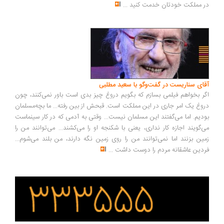
 مملکت خودتان خدمت کنید
...
ای سناریست در گفت‌وگو با سعید مطلبی
ر بخواهم فیلمی بسازم که بگویم دروغ چیز بدی است باور نمی‌کنند، چون
وغ یک امر جاری در این مملکت است. قبحش از بین رفته... ما بچه‌مسلمان
دیم. اما می‌گفتند این مسلمان نیست... وقتی به آدمی که در کار سینماست
‌گویند اجازه کار نداری، یعنی با شکنجه او را می‌کشند... می‌توانند من را
ین بزنند اما نمی‌توانند من را روی زمین نگه دارند، من بلند می‌شوم...
دین عاشقانه مردم را دوست داشت
...