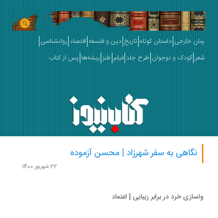
ان خارجی
داستان کوتاه
تاریخ
دین و فلسفه
اقتصاد
روانشناسی
ر
کودک و نوجوان
طرح جلد
فیلم
طنز
ریشه‌ها
پس از کتاب
نگاهی به سفر شهرزاد | محسن آزموده
22 شهریور 1400
سازی خرد در برابر زیبایی | اعتماد