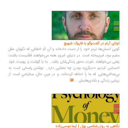
ونای آرام در گفت‌وگو با فاروک شهیچ
یی انسان‌ها ترمزِ خود را از دست داده‌اند و آن کُدِ اخلاقی که نگهبان عقل
یم بود، فروریخته است. در دنیای امروز، همه می‌خواهند فاشیست باشند؛
نی می‌خواهند نفرت، محورِ زندگی‌شان باشد... ما با گوشت و پوست خود
ساس کردیم «دیگری» بودن چه معنایی دارد... نوشتن پاسخی است به
‌عدالتی‌هایی که ما را احاطه کرده‌اند، و در عین حال، ستایشی است از
بایی زندگی و شادی‌هایش
...
اهی به روان‌شناسی پول | ایما موسی‌زاده