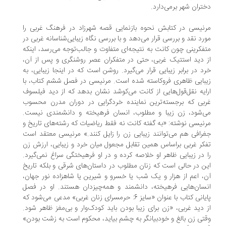
تران شهر برمی‌دارد.
نیسی در کتابش نحوه بازنمایی قصه شهرزاد در فرهنگ غربی را
رد نقد و بررسی قرار می‌دهد و با بررسی نگاه زیبایی‌شناسانه غربی در
فکرینی چون کانت به نتیجه‌ای متفاوت و جالب‌توجه می‌رسد، اینکه
 دید استتیک غربی، حتی در متفکران عصر روشنگری و پس از آن،
د در برابر زیبایی قرار می‌گیرد. روشن است که در اینجا زیبایی، به
بایی ظاهری فروکاسته شده است. مرنیسی در فصل ششم کتاب، با
ایه نقل‌قول‌هایی از کانت می‌کوشد نشان بدهد که از دید فیلسوف
بی که برجسته‌ترین نماینده خردگرایی در دوران مدرن محسوب
‌شود، زن زیبا و مطلوب، انسان فرهیخته و دانشمندی نیست.
نیسی نوشته: «به گفته کانت نه فقط ریاضیات که رشته‌های تاریخ و
رافی هم می‌توانند زیبایی زن را زایل کنند.» مرنیسی معتقد است
کر غربی براساس همین تقابل مجعول میان خرد و زیبایی، ارزش زن
 در زیبایی ظاهر او خلاصه کرده و در او فرهیختگی سراغ نمی‌گیرد.
ن در حالی است که زنان مطلوب در داستان‌های شرقی و بلکه تاریخ
، اعم از هزار و یک شب یا خسرو و شیرین یا شاهزاده نور جهان،
سان‌هایی فرهیخته، دانشمند و همه‌چیزدان هستند. او در فصل
پایانی کتاب با عنوان «سایز 6: حرمسرای زنان غربی» مدعی می‌شود که
 دید غربی، «زن برای زیبا بودن باید کودک‌وار و بی‌مغز ظاهر شود.
تی زن بالغ و خودبیانگر به چشم بیاید، محکوم است به زشت بودن»