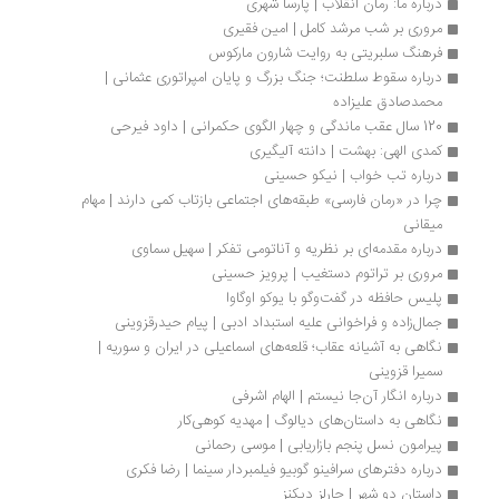
درباره ما: رمان انقلاب | پارسا شهری
مروری بر شب مرشد کامل | امین فقیری
فرهنگ سلبریتی به روایت شارون مارکوس
درباره سقوط سلطنت؛ جنگ بزرگ و پایان امپراتوری عثمانی | 
محمدصادق علیزاده
120 سال عقب ماندگی و چهار الگوی حکمرانی | داود فیرحی
کمدی الهی: بهشت | دانته آلیگیری
درباره تب خواب | نیکو حسینی
چرا در «رمان فارسی» طبقه‌های اجتماعی بازتاب کمی دارند | مهام 
میقانی
درباره مقدمه‌ای بر نظریه و آناتومی تفکر | سهیل سماوی
مروری بر تراتوم دستغیب | پرویز حسینی
پلیس حافظه در گفت‌وگو با یوکو اوگاوا
جمال‌زاده و فراخوانی علیه استبداد ادبی | پیام حیدرقزوینی
نگاهی به آشیانه عقاب؛ قلعه‌های اسماعیلی در ایران و سوریه | 
سمیرا قزوینی
درباره انگار آن‌جا نیستم | الهام اشرفی
نگاهی به داستان‌های دیالوگ | مهدیه کوهی‌کار
پیرامون نسل پنجم بازاریابی | موسی رحمانی
درباره دفترهای سرافینو گوبیو فیلمبردار سینما | رضا فکری
داستان دو شهر | چارلز دیکنز