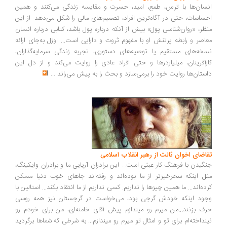
سان‌ها با ترس، طمع، امید، حسرت و مقایسه زندگی می‌کنند و همین
ساسات، حتی در آگاه‌ترین افراد، تصمیم‌های مالی را شکل می‌دهد. از این
ظر، «روان‌شناسی پول» بیش از آنکه درباره پول باشد، کتابی درباره انسان
اصر و رابطه پرتنش او با مفهوم ثروت و دارایی است... اوزل به‌جای ارائه
خه‌های مستقیم یا توصیه‌های دستوری، تجربه زندگی سرمایه‌گذاران،
رآفرینان، میلیاردرها و حتی افراد عادی را روایت می‌کند و از دل این
ستان‌ها روایت خود را برمی‌سازد و بحث را به پیش می‌راند
...
اضای اخوان ثالث از رهبر انقلاب اسلامی
گیدن با فرهنگ کار عبثی است... این برادران آریایی ما و برادران وایکینگ،
ل اینکه سحرخیزتر از ما بوده‌اند و رفته‌اند جاهای خوب دنیا مسکن
ده‌اند... ما همین چیزها را نداریم. کسی نداریم از ما انتقاد بکند... استالین با
ود اینکه خودش گرجی بود، می‌خواست در گرجستان نیز همه روسی
ف بزنند...من میرم رو میندازم پیش آقای خامنه‌ای، من برای خودم رو
نداخته‌ام برای تو و امثال تو میرم رو میندازم... به شرطی که شماها برگردید