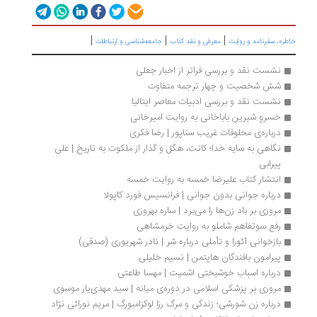
|
|
|
طره، سفرنامه‌ و روایت
معرفی و نقد کتاب
جامعه‌شناسی و ارتباطات
نشست نقد و بررسی فراتر از اخبار جعلی
شش شخصیت و چهار ترجمه متفاوت
نشست نقد و بررسی ادبیات معاصر ایتالیا
خسروِ شیرینِ باباخانی به روایت امیرخانی
درباره‌ی مخلوقات غریب سناپور | رضا فکری
نگاهی به سایه خدا؛ کانت، هگل و گذار از ملکوت به تاریخ | علی 
پیرابی 
انتشار کتاب علیرضا خمسه به روایت خمسه
درباره جوانی بدون جوانی | فرانسیس فورد کاپولا
مروری بر باد زن‌ها را می‌برد | ساره بهروزی
رفع سوتفاهم شاملو به روایت خرمشاهی
بازخوانی آئورا و تأملی درباره شر | نادر شهریوری (صدقی)
پیرامون بافندگان هاپتمن | نسیم خلیلی
درباره اسباب خوشبختی اشمیت | مهسا طاعتی
مروری بر پزشکی اسلامی در دوره‌ی میانه | سید مهدی‌یار موسوی
درباره زن شورشی؛ زندگی و مرگ رزا لوکزامبورگ | مریم نورائی نژاد