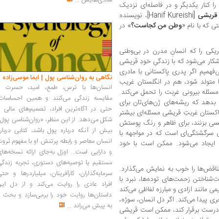
شادی‌هایش
...
 را کنار یکدیگر و در فاصله‌ای نزدیک
قریشی
[Hanif Kureishi]، نویسنده‌
ی که با نام «
وطن من کجاست؟
» در
ریکی را که انسانِ مدرن در بی‌وطنی
کار می‌شود که با زندگیِ خودِ قریشی
ی‌فهمیم اگر پدری پاکستانی با مادری
نگاهی به روان‌شناسی پول | ایما موسی‌زاده
یا متولد شود، هم در انگلستان غریب
انسان‌ها با ترس، طمع، امید، حسرت و
سئله بیرونی غربت را تحمل می‌کند.
مقایسه زندگی می‌کنند و همین احساسات،
دهد که ریشه‌های ژن‌های‌تان برای
حتی در آگاه‌ترین افراد، تصمیم‌های مالی ر
پاکستان غربتِ قریشی مسئله‌ای بیشتر
شکل می‌دهد. از این منظر، «روان‌شناسی پول
سی بزنند، برای ظاهر و رنگ پوستش
بیش از آنکه درباره پول باشد، کتابی دربار
ی سرگشتگی‌ای است که در مواجهه با
انسان معاصر و رابطه پرتنش او با مفهوم ثرو
 ایجاد می‌شود. ممکن است با خود
و دارایی است... اوزل به‌جای ارائه نسخه‌ها
مستقیم یا توصیه‌های دستوری، تجربه زندگی
اقض‌ها را خوب به نمایش می‌گذارد.
سرمایه‌گذاران، کارآفرینان، میلیاردرها و حت
‌شناختن زحمت‌های توده‌ها، نبرد با
افراد عادی را روایت می‌کند و از دل این
یمی مانند آزادی و مبارزه لفاظی می‌کند
داستان‌ها روایت خود را برمی‌سازد و بحث ر
ی پیدا می‌کند. اگر دل انسان، سوژه،
به پیش می‌راند
...
ی درست برقرار کند، ممکن است قریشی