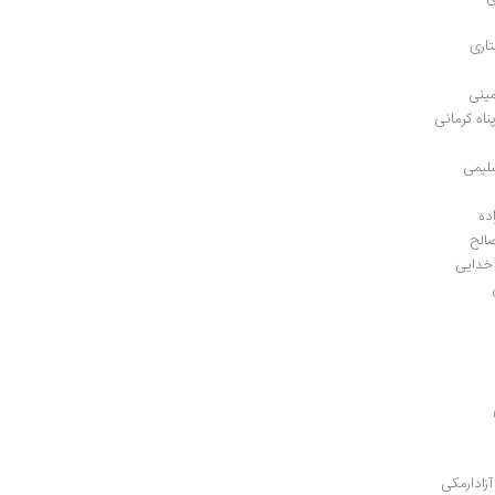
اری
مینی
ناه کرمانی
سلیمی
ده 
صالح
 خدایی
زادارمکی