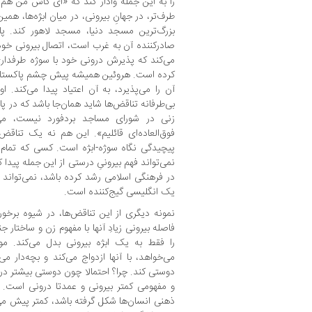
را به این جمله وادار کند که «ای کاش من هم 
طرف‌تر، در جهانِ بیرونی، در میان ابژه‌ها، همی
بزرگ‌ترین مسجد دنیا، مسجد لاهور کند. 
صادرکننده‌ آن به غرب است، اتصال بیرونی خود با
می‌کند که پذیرش درونی خود با سوژه‌ طرفداری و
کرده است. هروئین همیشه پیش چشم پاکستان
آن را می‌پذیرد، به آن اعتیاد پیدا می‌کند. 
بی‌طرفانه‌ تناقض‌ها شاید همان‌جا باشد که در 
زنی در شورای مساجد بردفورد نیست، می‌ش
فوق‌العاده‌ای قائلیم». این‌ هم نه یک تناق
پیچیدگی نگاه سوژه-ابژه است. کسی که تمام 
نمی‌تواند فهم بیرونیِ درستی از این جمله پیدا
در فرهنگی اسلامی رشد کرده باشد، نمی‌تواند 
یک انگلیسی گیج‌کننده است.
نمونه دیگری از این تناقض‌ها، در شیوه برخور
فاصله‌ بیرونی زیادِ آنها با مفهوم زن و ساختار
را فقط به یک ابژه‌ بیرونی بدل می‌کند. موجو
می‌خواهد، با آنها ازدواج می‌کند و بچه‌دار می‌
دوستی کند. چرا؟ احتمالا چون دوستی بیشتر در
و مفهومی کمتر بیرونی و عمدتا درونی است. ا
ذهنی انسان‌ها شکل گرفته باشد، کمتر پیش می‌