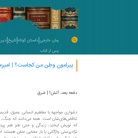
رمان خارجی
داستان کوتاه
تاریخ
دین 
پس از کتاب
پیرامون وطن من کجاست؟ | امیر
دفعه‌ بعد، آتش! | شرق
دشواری مواجهه با مفاهیم انسانی عمیق، قدیم
تناقض‌های‌شان است. همه می‌دانند که جنگ، ب
که تویش لبخند، زندگی و حتی طنز هم پیدا 
نژادپرستی واژگانی با بار معنایی منفی هستند ا