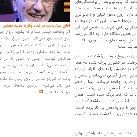
د که بریتانیایی‌ها از پاکستانی‌های
اکستانی‌های متوسط نسبت به طبقات
 دارد، روی محور تنبلی و لاابالی‌گری
 ابژه‌ها هستند. این که مهاجرها به
آقای سناریست در گفت‌وگو با سعید مطلبی
یدئویی تلقی شوند که نه می‌شود آنها
اگر بخواهم فیلمی بسازم که بگویم دروغ چی
ر همین دوگانه دارد. به نظر می‌رسد
بدی است باور نمی‌کنند، چون دروغ یک امر
دلیل نویسنده‌ای خوب بودن، بلکه به
جاری در این مملکت است. قبحش از بین
ا بلد است.
رفته... ما بچه‌مسلمان بودیم. اما می‌گفتند ای
ی جهان بی‌روح خود می‌گشتند، خویشتن
مسلمان نیست... وقتی به آدمی که در کار
فتند، در کشوری بزرگ شده که همه‌
سینماست می‌گویند اجازه کار نداری، یعنی ب
نهادهایش را به‌ جای الهام، بر پایه
شکنجه او را می‌کشند... می‌توانند من را زمی
 هیچ راه‌حل قطعی نمی‌داند و تحمل و
بزنند اما نمی‌توانند من را روی زمین نگه دارند
ت و قدرت جامعه می‌داند. اینها از منظر
من بلند می‌شوم... فردین عاشقانه مردم را
ستند که قریشی در آن بزرگ شده اما
دوست داشت
...
اند که آنجا بزرگ شده است. همان
ل و انگلیس دورانِ او داشته که اولین
‌ چیز را سوم‌شخص به کار برده است،
 را به خودش و سرگذشت خودش نسبت
 اینکه انسان‌ها کِی به آرامش نهایی