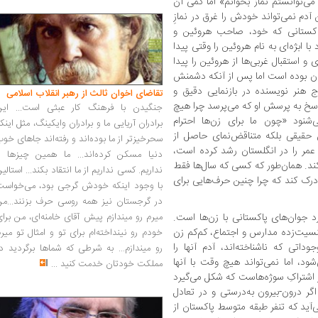
می‌توانستم نماز بخوانم» اما کمی آن
ن آدم نمی‌تواند خودش را غرق در نمازِ
پاکستانی که خود، صاحب هروئین و
 ابژه‌ای به نام هروئین را وقتی پیدا
 استقبال غربی‌ها از هروئین را پیدا
 بوده است اما پس از آنکه دشمنش
اوج هنر نویسنده در بازنمایی دقیق و
تقاضای اخوان ثالث از رهبر انقلاب اسلامی
پاسخ به پرسش او که می‌پرسد چرا هیچ
جنگیدن با فرهنگ کار عبثی است... این
نود «چون ما برای زن‌ها احترام
برادران آریایی ما و برادران وایکینگ، مثل اینک
ض حقیقی بلکه متناقض‌نمای حاصل از
سحرخیزتر از ما بوده‌اند و رفته‌اند جاهای خو
عمر را در انگلستان رشد کرده است،
دنیا مسکن کرده‌اند... ما همین چیزها را
 کند. همان‌طور که کسی که سال‌ها فقط
نداریم. کسی نداریم از ما انتقاد بکند... استالی
درک کند که چرا چنین حرف‌هایی برای
با وجود اینکه خودش گرجی بود، می‌خواست
در گرجستان نیز همه روسی حرف بزنند...من
د جوان‌های پاکستانی با زن‌ها است.
میرم رو میندازم پیش آقای خامنه‌ای، من برا
 جنسیت‌زده‌ مدارس و اجتماع، کم‌کم زن
خودم رو نینداخته‌ام برای تو و امثال تو میر
داتی که ناشناخته‌اند، آدم آنها را
رو میندازم... به شرطی که شماها برگردید د
شود، اما نمی‌تواند هیچ‌ وقت با آنها
مملکت خودتان خدمت کنید
...
 اشتراکِ سوژه‌هاست که شکل می‌گیرد
گر درون-بیرون به‌درستی و در تعادل
آید که تنفر طبقه‌ متوسط پاکستان از