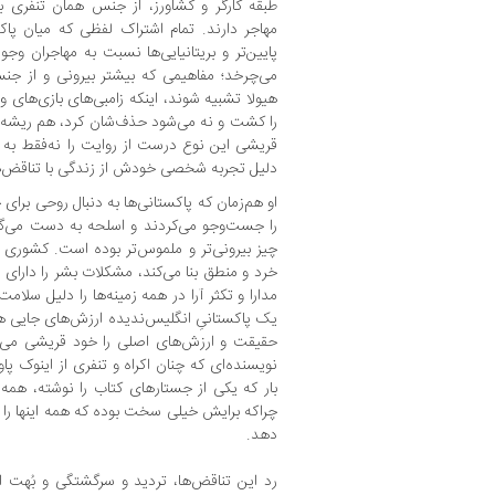
طبقه کارگر و کشاورز، از جنس همان تنفری باش
مهاجر دارند. تمام اشتراک لفظی که میان پ
پایین‌تر و بریتانیایی‌ها نسبت به مهاجران وجود
می‌چرخد؛ مفاهیمی که بیشتر بیرونی و از جنس
هیولا تشبیه شوند، اینکه زامبی‌های بازی‌های و
را کشت و نه می‌شود حذف‌شان کرد، هم ریشه د
قریشی این نوع درست از روایت را نه‌فقط به 
دلیل تجربه شخصی خودش از زندگی با تناقض‌ه
او هم‌زمان که پاکستانی‌ها به دنبال روحی برا
را جست‌وجو می‌کردند و اسلحه به دست می‌گر
چیز بیرونی‌تر و ملموس‌تر بوده است. کشوری که 
خرد و منطق بنا می‌کند، مشکلات بشر را دارای
مدارا و تکثر آرا در همه‌ زمینه‌ها را دلیل سلام
یک پاکستانیِ انگلیس‌ندیده ارزش‌های جایی ه
حقیقت و ارزش‌های اصلی را خود قریشی می‌د
نویسنده‌ای که چنان اکراه و تنفری از اینوک پاو
بار که یکی از جستارهای کتاب را نوشته، همه
چراکه برایش خیلی سخت بوده که همه‌ اینها
دهد.
رد این تناقض‌ها، تردید و سرگشتگی و بُهت از