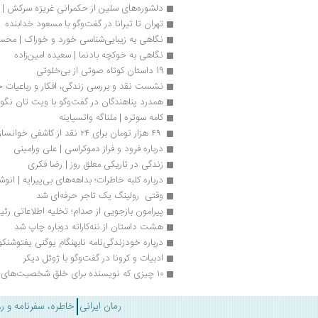
دلشوره‌های سلین از حکمرانی غریزه سرکش |
تهران تا تیرانا در گفت‌وگو با مسعود خدابنده
نگاهی به زیبایی‌شناسی‌ خورد و خوراک | محس
نگاهی به خوکچه‌ بادنما | سعیده امین‌زاده
19 داستان کوتاه صوتی از بی‌خلوتی
نشست نقد و بررسی زندگی، افکار و رباعیات خ
همدرد پناهندگان در گفت‌وگو با ویت تان نگو
کامه سوتره | ملناگه واتسیاینه
 ۴۹ هزار تومان برای ۲۴ نقد از کاشفی خوانساری
درباره فرود و فراز دموکراسی | علی ورامینی
زندگی در تاریکی معلق روز | رضا فکری
درباره کلبه خاطرات؛ بداهه‌های بی‌پیرایه | انوش
وقتی  رولینگ یک تاجر حرفه‌ای شد
پیرامون بازجویی از صدام؛ تخلیه اطلاعاتی رئیس‌
هشت داستان از ننه‌کاراته دوباره چاپ شد
درباره خودزندگی‌نامه نابهنگام یوگنی یفتوشنکو
ادبیات و کرونا در گفت‌وگو با ژوئل دیکر
۱۰ چیزی که نویسنده برای خلق شخصیت‌های قابل‌قبول نیاز دارد | لیت هاب 
رمان ایرانی
خاطره، سفرنامه و ر