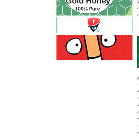
و
ت
ت
و
و
ر