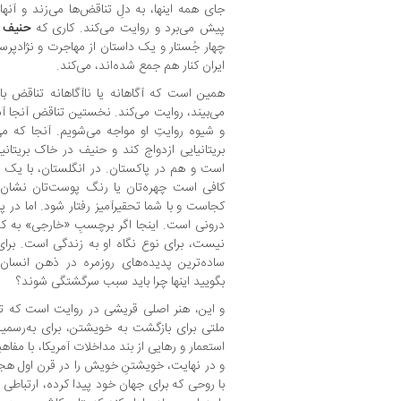
جای همه‌ اینها، به دلِ تناقض‌ها می‌زند و آنها
پیش می‌برد و روایت می‌کند. کاری که
حنیف 
چهار جُستار و یک داستان از مهاجرت و نژادپرست
ایران کنار هم جمع شده‌اند، می‌کند.
همین است که آگاهانه یا ناآگاهانه تناقض‌ با
می‌بیند، روایت می‌کند. نخستین تناقض آنجا آش
و شیوه‌ روایتِ او مواجه می‌شویم. آنجا‌ که م
بریتانیایی ازدواج کند و حنیف در خاک بریتان
است و هم در پاکستان. در انگلستان، با یک م
کافی است چهره‌تان یا رنگ پوست‌تان نشان ب
کجاست و با شما تحقیرآمیز رفتار شود. اما در 
درونی است. اینجا اگر برچسبِ «خارجی» به ک
نیست، برای نوع نگاه او به زندگی است. برا
ساده‌ترین پدیده‌های روزمره در ذهن انسان
بگویید اینها چرا باید سبب سرگشتگی شوند؟
و این، هنر اصلی قریشی در روایت است که تن
ملتی برای بازگشت به خویشتن، برای به‌رسمیت
استعمار و رهایی از بند مداخلات آمریکا، با مفاه
و در نهایت، خویشتنِ خویش را در قرن اول هجر
با روحی که برای جهان خود پیدا کرده، ارتباط