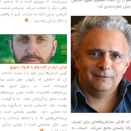
 هم از آن‌ دست مفاهیم عمیق، قدیمی
برمی‌گزیند، نه پیروزی است و نه تسلیم. ا
رستی صورت‌بندی کرد.
راهی دیگر را انتخاب می‌کند: پذیرفتن شکس
تاریخی، بدون آنکه به خیانت، گریز از واقعی
یا انکار زندگی پناه ببرد
...
اونای آرام در گفت‌وگو با فاروک شهیچ‭
گویی انسان‌ها ترمزِ خود را از دست داده‌اند 
آن کُدِ اخلاقی که نگهبان عقل سلیم بود،
فروریخته است. در دنیای امروز، همه
می‌خواهند فاشیست باشند؛ یعنی می‌خواهند
نفرت، محورِ زندگی‌شان باشد... ما با گوشت 
پوست خود احساس کردیم «دیگری» بودن
چه معنایی دارد... نوشتن پاسخی است به
بی‌عدالتی‌هایی که ما را احاطه کرده‌اند، و د
ه تلاش سازمان‌یافته‌ای برای تعریف
عین حال، ستایشی است از زیبایی زندگی و
ئه پاسخی جامع نمی‌کند. ادبیات، به‌