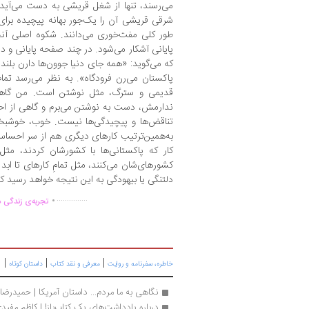
می‌رسند، تنها از شغل قریشی به دست می‌آید؛
شرقی قریشی آن را یک‌جور بهانه‌ پیچیده برای ت
طور کلی مفت‌خوری می‌دانند. شکوه اصلی آنچ
پایانی آشکار می‌شود. در چند صفحه‌ پایانی و
که می‌گوید: «همه‌ جای دنیا جوون‌ها دارن بلند
پاکستان می‌رن فرودگاه». به نظر می‌رسد تما
قدیمی و سترگ، مثل نوشتن است. من گاهی 
ندارمش، دست به نوشتن می‌برم و گاهی از ا
تناقض‌ها و پیچیدگی‌ها نیست. خوب، خوشبخت
به‌همین‌ترتیب کارهای دیگری هم از سر احساس
کار که پاکستانی‌ها با کشورشان کردند، مثل
کشورهای‌شان می‌کنند، مثل تمامِ کارهای تا ابد
دلتنگی یا بیهودگی به این نتیجه خواهد رسید که
.
...............
تجربه‌ی زندگی د
|
|
|
خاطره، سفرنامه‌ و روایت
معرفی و نقد کتاب
داستان کوتاه
نگاهی به ما مردم... داستان آمریکا | حمیدرضا
درباره یادداشت‌های یک کتاب‌باز! | کاظم مفید