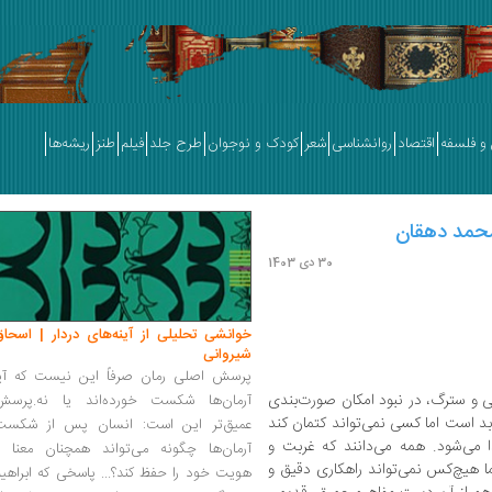
و فلسفه
اقتصاد
روانشناسی
شعر
کودک و نوجوان
طرح جلد
فیلم
طنز
ریشه‌ها
محمد دهقان
30 دی 1403
خوانشی تحلیلی از آینه‌های دردار | اسحاق
شیروانی
پرسش اصلی رمان صرفاً این نیست که آیا
ی و سترگ، در نبود امکان صورت‌بندی
آرمان‌ها شکست خورده‌اند یا نه.پرسش
د است اما کسی نمی‌تواند کتمان کند
عمیق‌تر این است: انسان پس از شکست
می‌شود. همه می‌دانند که غربت و
آرمان‌ها چگونه می‌تواند همچنان معنا و
ما هیچ‌کس نمی‌تواند راهکاری دقیق و
هویت خود را حفظ کند؟... پاسخی که ابراهی