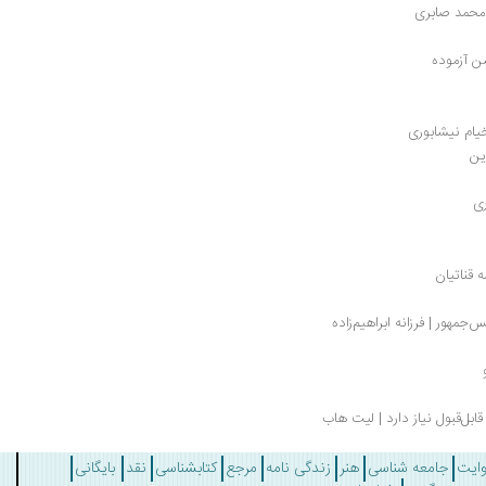
 محمد صابری
ن آزموده
یام نیشابوری
ین
ه قناتیان
جمهور | فرزانه ابراهیم‌زاده
وایت
جامعه شناسی
هنر
زندگی نامه
مرجع
کتابشناسی
نقد
بایگانی