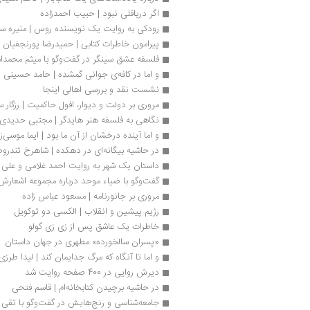
اگر دریاقلی نبود | حبیب احمدزاده
رودکی به روایت یک نویسنده روس | منیره ست
پیرامون خاطرات کتابی | حمیدرضا پورنجفیان
فلسفه عشق سینگر در گفت‌وگو با میثم محمدا
و اما در کافه‌ی جوانی گمشده | حامد حسینی پ
نشست نقد و بررسی اهالی اینجا
مروری بر دولت و دیوار، افول حاکمیت | رزگار 
نگاهی به فلسفه هنر هایدگر | مجتبی حدیدی
و اما آینده درخشان از آن ما بود | ایما موسی‌زا
در حاشیه بیگانه‌ای در دهکده | شاهرخ تندرو
داستان یک شهر به‌ روایت احمد غلامی و علی
گفت‌وگو با ضیاء موحد درباره مجموعه اشعارش
مروری بر جانورنامه | مسعود عباس زاده
رژیم پیشین و انقلاب | الکسی دو توکویل
خاطرات یک عاشق پس از زی زی گولو
«پسران سالخورده» مطهری در جهان داستان
و اما تا آنگاه که مرگ جدایمان کند | لیدا طرزی
دیرش روایی در 400 صفحه روایت شد
در حاشیه‌ برچیدن کتابخانه‌ام | قاسم فتحی
جامعه‌شناسی و رنج‌هایش در گفت‌وگو با تقی آ