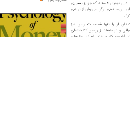
شادی‌هایش
...
ر ادبی دیوری هستند که جوایز بسیاری
ین نویسنده‌ی نوگرا می‌توان از تهیه‌ی
رد.
دان او را تنها شخصیت رمان نیز
فی و در طبقات زیرزمین کتابخانه‌ای
 فرانسه کار می‌کند. او که سال‌های
که به خاطر فریبی به نام عشق، خانه
نگاهی به روان‌شناسی پول | ایما موسی‌زاده
خت را رها کرده تا به همراه مردی به
انسان‌ها با ترس، طمع، امید، حسرت و
را تجربه کند. او که خود را زن نامرئی
مقایسه زندگی می‌کنند و همین احساسات،
طولانی و به ظاهر بی‌آغاز و بی‌پایان
حتی در آگاه‌ترین افراد، تصمیم‌های مالی ر
به بخشی از گفت‌وگوی درونی این زن
شکل می‌دهد. از این منظر، «روان‌شناسی پول
ید به تعبیری نماینده‌ی زنان طبقه‌ی
بیش از آنکه درباره پول باشد، کتابی دربار
ست با همه‌ی آرزوهای از دست رفته،
انسان معاصر و رابطه پرتنش او با مفهوم ثرو
یان‌سالی زودرس، انتقادهای سیاسی و
و دارایی است... اوزل به‌جای ارائه نسخه‌ها
ت و رنج حاصل از تنهایی و فرد‌گرایی
مستقیم یا توصیه‌های دستوری، تجربه زندگی
سرمایه‌گذاران، کارآفرینان، میلیاردرها و حت
ستند که شب را به صورت پنهانی و
افراد عادی را روایت می‌کند و از دل این
راجعانی خیالی و گاه رئیس کتابخانه یا
داستان‌ها روایت خود را برمی‌سازد و بحث ر
یر، شما این جوانک‌ها را سرگرم نگه
به پیش می‌راند
...
 سروصدا، اما سکوت کتاب هرگز، هرگز.