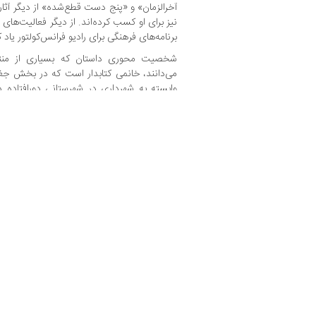
آخرالزمان» و «پنج دست قطع‌شده» از دیگر آثا
نیز برای او کسب کرده‌اند. از دیگر فعالیت‌های ا
برنامه‌های فرهنگی برای رادیو فرانس‌کولتور یاد ک
شخصیت محوری داستان که بسیاری از منتق
می‌دانند، خانمی کتابدار است که در بخش جغرا
وابسته به شهرداری در شهرستانی دورافتاده در
اولیه‌ی جوانی را پشت سر گذاشته، معتقد است 
و زندگی و موقعیت اجتماعی و کاری خود در پایت
نام آرتور به این شهر بیاید و رابطه‌ای نافرجام 
می‌نامد و تنها راوی داستان نیز هست، مونولوگی 
را پیش می‌برد؛ گویی مخاطب به طور تصادفی 
گوش می‌کند. زنی با ذهنی آشفته و فعال که شا
تحصیل‌کرده و کارمندمسلک جامعه‌ی اروپایی ا
سرخوردگی‌ها و ناامیدی‌های ناشی از بحران م
اجتماعی متداولی که از ویژگی‌های این طبقه اس
انسان امروز.
مخاطبان فرضی راوی گاه بی‌خانمان‌هایی ه
غیرقانونی در کتابخانه به صبح رسانده‌اند، گاه م
مقامی مسئول چون آقای وزیر: «راستش، جناب وز
می‌دارید، چون ازشان می‌ترسید. سروصدا، دائم