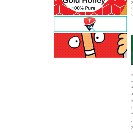
و
ت
ت
و
و
ر