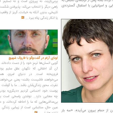
 کرده، بلکه پس از ترجمه‌ی کتابش به
برمی‌گزیند، نه پیروزی است و نه تسلیم. ا
یی و اسپانیایی با استقبال گسترده‌ی
راهی دیگر را انتخاب می‌کند: پذیرفتن شکس
تاریخی، بدون آنکه به خیانت، گریز از واقعی
یا انکار زندگی پناه ببرد
...
اونای آرام در گفت‌وگو با فاروک شهیچ‭
گویی انسان‌ها ترمزِ خود را از دست داده‌اند 
آن کُدِ اخلاقی که نگهبان عقل سلیم بود،
فروریخته است. در دنیای امروز، همه
می‌خواهند فاشیست باشند؛ یعنی می‌خواهند
نفرت، محورِ زندگی‌شان باشد... ما با گوشت 
پوست خود احساس کردیم «دیگری» بودن
چه معنایی دارد... نوشتن پاسخی است به
بی‌عدالتی‌هایی که ما را احاطه کرده‌اند، و د
عین حال، ستایشی است از زیبایی زندگی و
از حمام بیرون می‌آید»، «سه بار