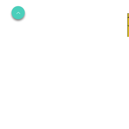
ا
»
ه
ت
ی
ی
ا