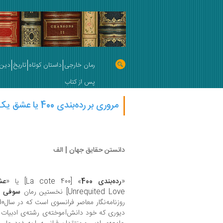
رمان خارجی
داستان کوتاه
تاریخ
دین 
پس از کتاب
مروری بر رده‌بندی 400 یا عشق یک‌طرفه | فاطمه صناعتیان
دانستن حقایق جهان | الف
«
رده‌بندی 400
» [La cote 400] یا «
عش
Unrequited Love] نخستین رمان
سوفی د
دیوری که خود دانش‌آموخته‌ی رشته‌ی ادبیات ا