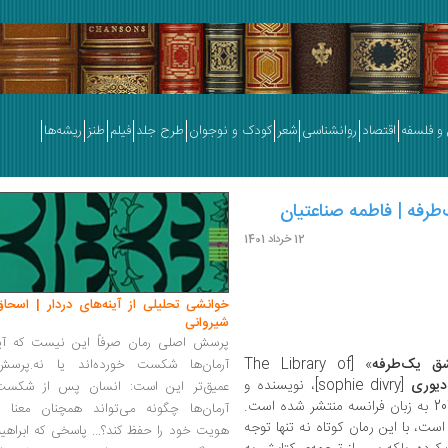
و فلسفه
اقتصاد
روانشناسی
شعر
کودک و نوجوان
طرح جلد
فیلم
طنز
ریشه‌ها
12 خرداد 1401
خوانشی تحلیلی از آینه‌های دردار | اسحاق
شیروانی
پرسش اصلی رمان صرفاً این نیست که آیا
ق یک‌طرفه
» [The Library of
آرمان‌ها شکست خورده‌اند یا نه.پرسش
یوری
[sophie divry]، نویسنده و
عمیق‌تر این است: انسان پس از شکست
روزنامه‌نگار معاصر فرانسوی است که در سال2010 به زبان فرانسه منتشر شده است.
آرمان‌ها چگونه می‌تواند همچنان معنا و
ست، با این رمان کوتاه نه تنها توجه
هویت خود را حفظ کند؟... پاسخی که ابراهی