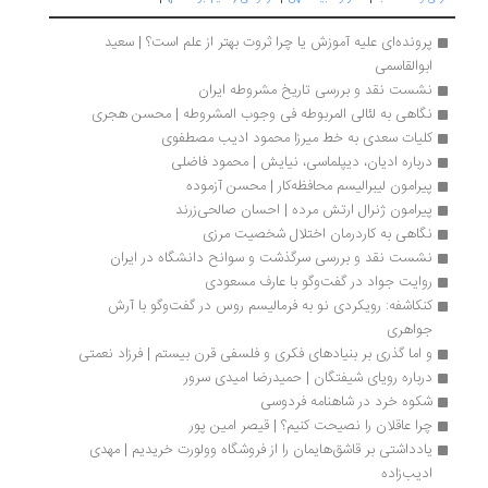
پرونده‌ای علیه آموزش یا چرا ثروت بهتر از علم است؟ | سعید 
ابوالقاسمی
نشست نقد و بررسی تاریخ مشروطه ایران
نگاهی به لئالی المربوطه فی وجوب المشروطه | محسن هجری
کلیات سعدی به خط میرزا محمود ادیب مصطفوی 
درباره ادیان، دیپلماسی، نیایش | محمود فاضلی
پیرامون لیبرالیسم محافظه‌کار | محسن آزموده
پیرامون ژنرال ارتش مرده | احسان صالحی‌زرند
نگاهی به کاردرمان اختلال شخصیت مرزی
نشست نقد و بررسی سرگذشت و سوانح دانشگاه در ایران
روایت جواد در گفت‌وگو با عارف مسعودی
کنکاشفه: رویکردی نو به فرمالیسم روس در گفت‌وگو با آرش 
جواهری
و اما گذری بر بنیادهای فکری و فلسفی قرن بیستم | فرزاد نعمتی
درباره رویای شیفتگان | حمیدرضا امیدی سرور
شکوه خرد در شاهنامه فردوسی
چرا عاقلان را نصیحت کنیم؟ | قیصر امین پور
یادداشتی بر قاشق‌هایمان را از فروشگاه وولورت خریدیم | مهدی 
ادیب‌زاده