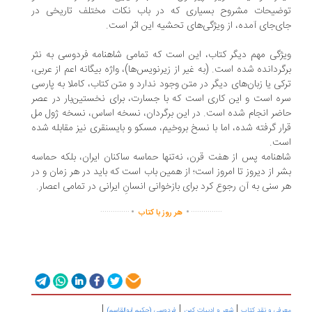
ضیحات مشروح بسیاری که در باب نکات مختلف تاریخی در
ی‌جای آمده، از ویژگی‌های تحشیه این اثر است.
ژگی مهم دیگر کتاب، این است که تمامی شاهنامه فردوسی به نثر
گردانده شده است. (به غیر از زیرنویس‌ها)، واژه بیگانه اعم از عربی،
کی یا زبان‌های دیگر در متن وجود ندارد و متن کتاب، کاملا به پارسی
ه است و این کاری است که با جسارت، برای نخستین‌بار در عصر
ضر انجام شده است. در این برگردان، نسخه اساس، نسخه ژول مل
ار گرفته شده، اما با نسخ بروخیم، مسکو و بایسنقری نیز مقابله شده
ت.
هنامه پس از هفت قرن، نه‌تنها حماسه ساکنان ایران، بلکه حماسه
ر از دیروز تا امروز است؛ از همین باب است که باید در هر زمان و در
 سنی به آن رجوع کرد برای بازخوانی انسانِ ایرانی در تمامی اعصار.
.
.
..............
...............
هر روز با کتاب
|
|
|
رفی و نقد کتاب
شعر و ادبیات کهن
فردوسی (حکیم ابوالقاسم)