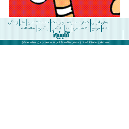
رمان ایرانی
خاطره، سفرنامه و روایت
جامعه شناسی
هنر
زندگی
نامه
مرجع
کتابشناسی
نقد
بایگانی
پیگیری
شناسنامه
کلیه حقوق محفوظ است و بازنشر مطالب با ذکر
کتاب نیوز
و درج لینک، بلامانع .