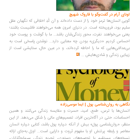
ونای آرام در گفت‌وگو با فاروک شهیچ
یی انسان‌ها ترمزِ خود را از دست داده‌اند و آن کُدِ اخلاقی که نگهبان عقل
یم بود، فروریخته است. در دنیای امروز، همه می‌خواهند فاشیست باشند؛
نی می‌خواهند نفرت، محورِ زندگی‌شان باشد... ما با گوشت و پوست خود
ساس کردیم «دیگری» بودن چه معنایی دارد... نوشتن پاسخی است به
‌عدالتی‌هایی که ما را احاطه کرده‌اند، و در عین حال، ستایشی است از
بایی زندگی و شادی‌هایش
...
اهی به روان‌شناسی پول | ایما موسی‌زاده
سان‌ها با ترس، طمع، امید، حسرت و مقایسه زندگی می‌کنند و همین
ساسات، حتی در آگاه‌ترین افراد، تصمیم‌های مالی را شکل می‌دهد. از این
ظر، «روان‌شناسی پول» بیش از آنکه درباره پول باشد، کتابی درباره انسان
اصر و رابطه پرتنش او با مفهوم ثروت و دارایی است... اوزل به‌جای ارائه
خه‌های مستقیم یا توصیه‌های دستوری، تجربه زندگی سرمایه‌گذاران،