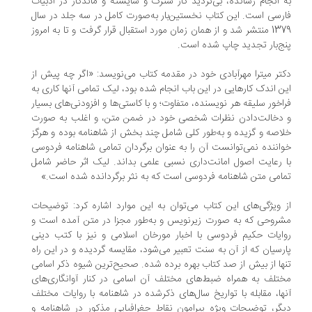
 انجام رسانده، بی‌تردید کار سترگ و شایسته و ماندگار در ادبیات
رسی است. این کتاب نخستین‌بار به‌صورت کامل در سه جلد در سال
1379 منتشر شد و از همان زمان مورد استقبال قرار گرفت و تا به امروز
ج‌بار تجدید چاپ شده است.
تر میترا مهرآبادی خود در مقدمه کتاب می‌نویسد: «اگر چه پیش از
ن اندک کارهایی در این باب انجام شده بود، لیک تمامی آنها کاری به
اخور سلیقه هر نویسنده، متفاوت؛ و با کاستی‌ها و افزودنی‌های بسیار
دخالت‌دادن نظرات شخصی خود در ضمن متن، و اغلب به صورت
اصه و گزیده و به‌طور کلی شامل چند بخش از شاهنامه بوده و هرگز
اننده نمی‌توانست آن را به عنوان برگردان تمامی شاهنامه فردوسی
 رعایت اصول امانت‌داری نسبی علمی بداند. لیک اثر حاضر شامل
امی متن شاهنامه فردوسی است که به نثر برگردانده شده است.»
 ویژگی‌های این کتاب می‌توان به این موارد اشاره کرد: توضیحات
روحی که به صورت زیرنویس و به‌طور مجزا در متن آمده است و
ایات حکیم فردوسی با اخبار مورخان اسلامی و نیز با کتب دینی
رسیان که از آن به سنت تعبیر می‌شود، مقایسه گردیده و در این راه
ها از بیش از صد کتاب بهره برده شده. صحیح‌ترین شیوه ذکر اسامی
تلف به همراه ضبط‌های مختلف آن اسامی در کنار آوانگاری‌های
ها، مقابله با تواریخ سال‌های ذکرشده در شاهنامه با روایات مختلف
گر، توضیحات ویژه پیرامون نقاط جغرافیایی مذکور در شاهنامه و