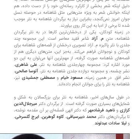
یل اینکه شعر بخشی از کارکرد رسانه‌ای خود را از دست داده، هم
نکه خوانش شعر به ویژه متن‌هایی مثل شاهنامه در حوصله نسل
ان امروز نمی‌گنجد، بنابراین نیاز به برگردان شاهنامه به نثر موجب
ه تا برخی از ادبا به این کار روی بیاورند.
 زمینه کودکان، یکی از درخشان‌ترین کارها در به نثر برگردان
هنامه، متنِ
م. آزاد
شاعر فقید معاصر است. این مجموعه چند
دی با نثر پاکیزه م. آزاد تصویری درخشان از قصه‌های شاهنامه برای
دکان و نوجوانان فراهم می‌کند. به‌جز این، متن‌های دیگری هم از
ه‌های شاهنامه صورت گرفته، از مهم‌ترین آنها می‌توان به این دو
رد اشاره کرد: مجموعه چهارجلدی شاهنامه به نثر،
علی شاهری
،
ر چشمه، و مجموعه دوازده جلدی شاهنامه به نثر،
آتوسا صالحی
،
ر افق. در همین زمینه،
مسعود خیام
و
مصطفی جمشیدی
نیز،
هنامه به نثر را برای جوانان انجام داده‌اند.
 طول سال‌های اخیر، شاهنامه به نثر برای بزرگسالان به شکل و
ایل‌های بسیاری صورت گرفته است. از برگردان دکتر
میرجلال‌الدین
ازی
و
ناهید فرشادمهر
که دکتر الهی قمشه‌ای بر آن مقدمه نوشته،
 برگردان‌های دکتر
محمد دبیرسیاقی
،
کاوه گوهرین
،
ایرج گلسرخی
،
لیلا سادات عبدلوند
.