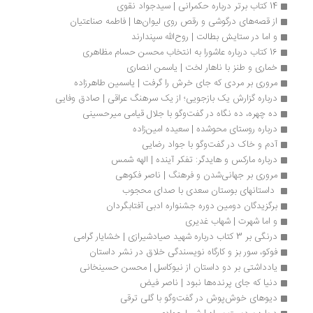
14 کتاب برتر درباره حکمرانی | سیدجواد نقوی
از قصه‌های درگوشی و رقص روی لیوان‌ها | فاطمه صناعتیان
و اما در ستایش بطالت | روح‌الله سپندارند
16 کتاب درباره عاشورا به انتخاب محسن حسام مظاهری
خماری و طنز با ناهار لخت | یاسمن انصاری
مروری بر مردی که جای خرش را گرفت | یاسمین طاهرزاده
درباره گزارش یک بازجویی؛ از یک سرهنگ عراقی | صادق وفایی
ده چهره، ده نگاه در گفت‌وگو با جلال قیامی میرحسینی
درباره روستای محوشده | سعیده امین‌زاده
آدم و خاک در گفت‌وگو با جواد رضایی
درباره مارکس و هایدگر: تفکر آینده | الهه شمس
مروری بر جهانی‌شدن و فرهنگ | ناصر فکوهی	
 داستانهای بوستان سعدی با صدای محجوب 
برگزیدگان دومین دوره جشنواره ادبی آفتابگردان
و اما شهرت | شهاب غدیری
درنگی بر 3 کتاب درباره شهید صیادشیرازی | خشایار گرامی
فوکو، سور بز و کارگاه نویسندگی خلاق در نشر داستان
یادداشتی بر دو داستان از نیوکاسل | محسن حسینخانی
دنیا که جای پرنده‌ها نبود | ناصر فیض
دیوهای خوش‌پوش در گفت‌وگو با گلی ترقی