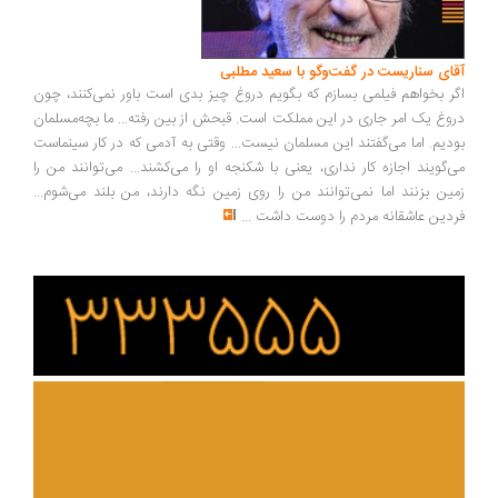
ای سناریست در گفت‌وگو با سعید مطلبی
ر بخواهم فیلمی بسازم که بگویم دروغ چیز بدی است باور نمی‌کنند، چون
وغ یک امر جاری در این مملکت است. قبحش از بین رفته... ما بچه‌مسلمان
دیم. اما می‌گفتند این مسلمان نیست... وقتی به آدمی که در کار سینماست
‌گویند اجازه کار نداری، یعنی با شکنجه او را می‌کشند... می‌توانند من را
ین بزنند اما نمی‌توانند من را روی زمین نگه دارند، من بلند می‌شوم...
دین عاشقانه مردم را دوست داشت
...