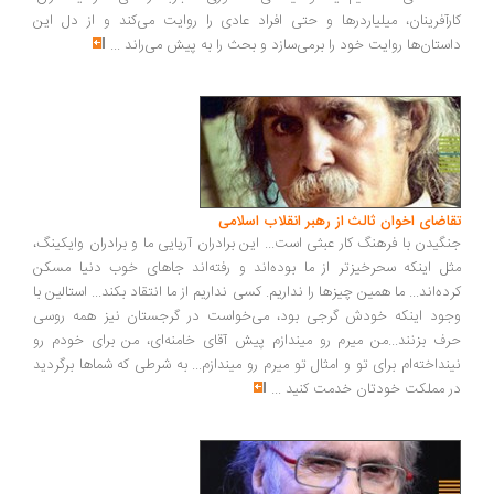
رآفرینان، میلیاردرها و حتی افراد عادی را روایت می‌کند و از دل این
ستان‌ها روایت خود را برمی‌سازد و بحث را به پیش می‌راند
...
اضای اخوان ثالث از رهبر انقلاب اسلامی
گیدن با فرهنگ کار عبثی است... این برادران آریایی ما و برادران وایکینگ،
ل اینکه سحرخیزتر از ما بوده‌اند و رفته‌اند جاهای خوب دنیا مسکن
ده‌اند... ما همین چیزها را نداریم. کسی نداریم از ما انتقاد بکند... استالین با
ود اینکه خودش گرجی بود، می‌خواست در گرجستان نیز همه روسی
ف بزنند...من میرم رو میندازم پیش آقای خامنه‌ای، من برای خودم رو
نداخته‌ام برای تو و امثال تو میرم رو میندازم... به شرطی که شماها برگردید
 مملکت خودتان خدمت کنید
...