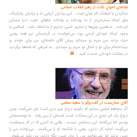
تقاضای اخوان ثالث از رهبر انقلاب اسلامی
جنگیدن با فرهنگ کار عبثی است... این برادران آریایی ما و برادران وایکینگ،
مثل اینکه سحرخیزتر از ما بوده‌اند و رفته‌اند جاهای خوب دنیا مسکن
کرده‌اند... ما همین چیزها را نداریم. کسی نداریم از ما انتقاد بکند... استالین با
وجود اینکه خودش گرجی بود، می‌خواست در گرجستان نیز همه روسی
حرف بزنند...من میرم رو میندازم پیش آقای خامنه‌ای، من برای خودم رو
نینداخته‌ام برای تو و امثال تو میرم رو میندازم... به شرطی که شماها برگردید
در مملکت خودتان خدمت کنید
...
آقای سناریست در گفت‌وگو با سعید مطلبی
اگر بخواهم فیلمی بسازم که بگویم دروغ چیز بدی است باور نمی‌کنند، چون
دروغ یک امر جاری در این مملکت است. قبحش از بین رفته... ما بچه‌مسلمان
بودیم. اما می‌گفتند این مسلمان نیست... وقتی به آدمی که در کار سینماست
می‌گویند اجازه کار نداری، یعنی با شکنجه او را می‌کشند... می‌توانند من را
زمین بزنند اما نمی‌توانند من را روی زمین نگه دارند، من بلند می‌شوم...