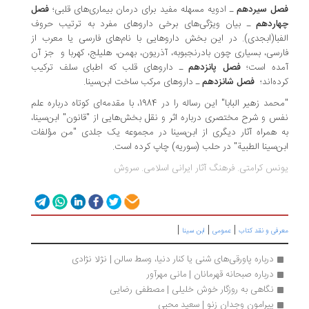
فصل سیردهم
ـ ادویه مسهله مفید برای درمان بیماری‌های قلبی؛
فصل
چهاردهم
ـ بیان ویژگی‌های برخی داروهای مفرد به ترتیب حروف
الفبا(ابجدی). در این بخش داروهایی با نام‌های فارسی یا معرب از
فارسی، بسیاری چون بادرنجبوبه، آذریون، بهمن، هلیلج، کهربا و جز آن
آمده است؛
فصل پانزدهم
ـ داروهای قلب که اطبای سلف ترکیب
کرده‌اند؛
فصل شانزدهم
ـ داروهای مرکب ساخت
ابن‌سینا.
"محمد زهیر البابا" این رساله را در 1984، با مقدمه‌ای کوتاه درباره علم
نفس و شرح مختصری درباره اثر و نقل بخش‌هایی از "قانون"
ابن‌سینا،
به همراه آثار دیگری از
ابن‌سینا در مجموعه یک جلدی "من مؤلفات
ابن‌سینا
الطبیة" در حلب (سوریه) چاپ کرده است.
یونس کرامتی. فرهنگ آثار ایرانی اسلامی. سروش
|
|
|
معرفی و نقد کتاب
عمومی
ابن سینا
درباره پاورقی‌های شنی یا کنار دنیا، وسط سالن | نژلا نژادی
درباره صبحانه قهرمانان | مانی مهرآور
نگاهی به روزگار خوش خلیلی | مصطفی رضایی
پیرامون وجدان زنو | سعید محبی