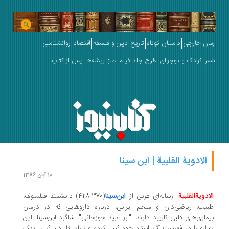
رمان خارجی
داستان کوتاه
تاریخ
دین و فلسفه
اقتصاد
روانشناسی
شعر
کودک و نوجوان
طرح جلد
فیلم
طنز
ریشه‌ها
پس از کتاب
الادویة ‌القلبیة | ابن سینا
10 آبان 1386
ابن‌سینا
الادویة‌القلبیة.
رساله‌ای عربی از
(370-428) دانشمند فیلسوف،
طبیب، ریاضی‌دان و منجم ایرانی، درباره داروهایی که در درمان
بیماری‌های قلبی کاربرد دارند. "ابو عبید جوزجانی"، شاگرد ابن‌سینا
، این
رساله را در فهرست آثار استاد خود ثبت کرده و زمان تالیف اثر را اندک