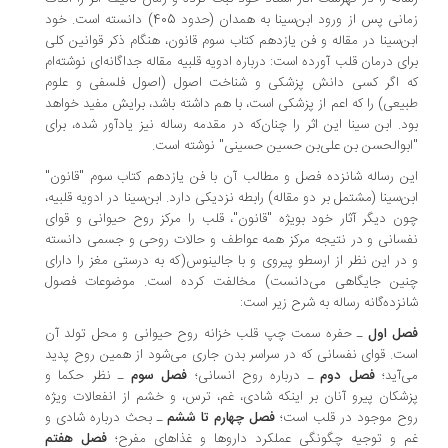
زمانی پس از ورود
ابن‌سینا به همدان (حدود 405) دانسته است. خود
ابن‌سینا در مقاله و فن یازدهم کتاب سوم قانون، هنگام ذکر قوانین کلی
برای درمان قلب آورده است: درباره ادویه قلبیه مقاله جداگانه‌ای نوشته‌ام
که اگر کسی دانش پزشکی و شناخت اصول (اصول فلسفی و علوم
طبیعی) را که اعم از پزشکی است، با هم داشته باشد، برایش مفید خواهد
بود. ابن سینا این اثر را چنان‌که در مقدمه رساله نیز یادآور شده، برای
"ابوالحسن بن علی‌بن حسین حسینی" نوشته است.
این رساله شانزده فصل و مطالب آن با فن یازدهم کتاب سوم "قانون"
ابن‌سینا (مشتمل بر دو مقاله) رابطه نزدیکی دارد. ابن‌سینا
در ادویه قلبیه،
چون دیگر آثار خود بویژه "قانون"، قلب را مرکز روح حیوانی و قوای
نفسانی و در نتیجه مرکز همه عواطف و حالات روحی و جسمی دانسته
و در این نظر از ارسطو پیروی و با جالینوس(که به درستی مغز را دارای
چنین جایگاهی می‌دانست) مخالفت کرده است. موضوعات فصول
شانزده‌گانه رساله به شرح زیر است:
فصل اول
ـ حفره سمت چپ قلب خزانه روح حیوانی و محل تولد آن
است. قوای نفسانی که در سراسر بدن جاری می‌شود از همین روح پدید
می‌آید؛
فصل دوم
ـ درباره روح انسانی؛
فصل سوم
ـ نظر حکما و
پزشکان پیرو آنان بر اینکه شادی، غم، ترس، و خشم از انفعالات ویژه
روح موجود در قلب است؛
فصل چهارم تا ششم
ـ بحث درباره شادی و
غم و توجیه چگونگی عملکرد داروها و غذاهای مفرح؛
فصل هفتم