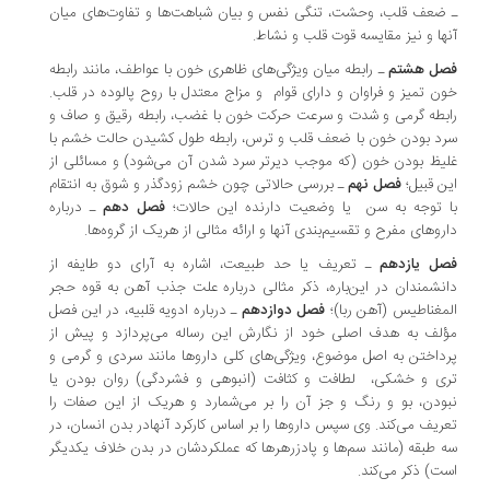
ـ ضعف قلب، وحشت، تنگی نفس و بیان شباهت‌ها و تفاوت‌های میان
آنها و نیز مقایسه قوت قلب و نشاط.
فصل هشتم
ـ رابطه میان ویژگی‌های ظاهری خون با عواطف، مانند رابطه
خون تمیز و فراوان و دارای قوام و مزاج معتدل با روح پالوده در قلب.
رابطه گرمی و شدت و سرعت حرکت خون با غضب، رابطه رقیق و صاف و
سرد بودن خون با ضعف قلب و ترس، رابطه طول کشیدن حالت خشم با
غلیظ بودن خون (که موجب دیرتر سرد شدن آن می‌شود) و مسائلی از
این قبیل؛
فصل نهم
ـ بررسی حالاتی چون خشم زودگذر و شوق به انتقام
با توجه به سن یا وضعیت دارنده این حالات؛
فصل دهم
ـ درباره
داروهای مفرح و تقسیم‌بندی آنها و ارائه مثالی از هریک از گروه‌ها.
فصل یازدهم
ـ تعریف یا حد طبیعت، اشاره به آرای دو طایفه از
دانشمندان در این‌باره، ذکر مثالی درباره علت جذب آهن به قوه حجر
المغناطیس (آهن ربا)؛
فصل دوازدهم
ـ درباره ادویه قلبیه، در این فصل
مؤلف به هدف اصلی خود از نگارش این رساله می‌پردازد و پیش از
پرداختن به اصل موضوع، ویژگی‌های کلی داروها مانند سردی و گرمی و
تری و خشکی، لطافت و کثافت (انبوهی و فشردگی) روان بودن یا
نبودن، بو و رنگ و جز آن را بر می‌شمارد و هریک از این صفات را
تعریف می‌کند. وی سپس داروها را بر اساس کارکرد آنهادر بدن انسان، در
سه طبقه (مانند سم‌ها و پادزرهرها که عملکردشان در بدن خلاف یکدیگر
است) ذکر می‌کند.