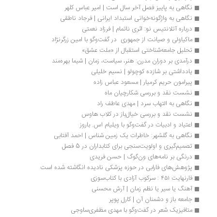
نگاهی به پاییز فصل آخر سال است | امیر عباس کلهر
نگاهی به واژگونه‌خوانی استبداد ایرانی | فرجاد ناطقی
درباره آتلانتیس نو: اثری ناتمام | فرزاد نعمتی
ماکیاولی و صیانت از جمهوری  در گفت‌وگو با امین زرگرنژاد
تحلیل جامعه‌شناختی استقبال از «ملت عشق»
درآمدی بر دوران مدرن: هنر، سیاست، زمان | شیما بهره‌مند
یادداشتی بر شازده کوچولو | نسیم خلیلی
پیرامون حریم کرمیار | مسعود عباس زاده
نشست نقد و بررسی شکارچیان ماه
نگاهی به التهاب سرد | مهدی عاطف راد
نشست نقد و بررسی خیال‌باز در کلاب هاوس
اعتیاد و ادبیات در گفت‌وگو با ویلیام اس. باروز
نگاهی به گلشهر: خاطرات یک زمین شناس | احمد آفتابی
تصمیم‌گیری و اولویت‌سنجی برای کتابداران در 5 فصل
درنگی بر نامه‌های ون‌گوگ | حسن فریدی
پژوهش‌های فارابی در حوزه پزشکی نادیده انگاشته شده است
فارنهایت ۴۵۱ : سرکوب آزادی با کتاب‌سوزی
آهنگ یا سیر یا نظم زمان | آرش محسنی
جامعه باز و دشمنان آن | کارل پوپر
متافیزیک شعر در گفت‌وگو با مهدی مظفری‌ساوجی