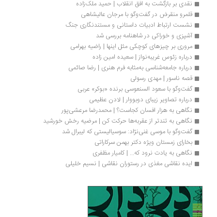
نقدی بر بازگشت به افق انقلاب | حمید ملک‌زاده
قلمرو منقرض در گفت‌وگو با مرجان عالیشاهی
نشست ارتباط ادبیات داستانی و مستندنگاری جنگ
آشپزی و خوراکی در شاهنامه بررسی شد
مروری بر چیزهای کوچکی مثل اینها | راضیه بهرامی
درباره زئوس غریبه‌نواز | سعیده امین زاده
درباره جامعه‌شناسی به‌مثابه فرم هنری | رضا صائمی
قصه ناسور | مهدی رسولی
گفت‌وگو با سعود السنعوسی برنده «بوکر» عربی
درباره تصاویر زیبای دوبووار | لادن عظیمی
نگاهی به هزار افسان کجاست؟ | محمدرضا مرعشی‌پور
نگاهی به تندتر از عقربه‌ها حرکت کن | مرضیه رخش خورشید
گفت‌وگو با موسی غنی‌نژاد: سوسیالیستی که لیبرال شد
بخارای زمستان ویژه دکتر بهمن سرکاراتی
نگاهی به یادت نرود که... | کامیار مظفری
ایده نقاشی مغذی در رستوران نقاشی | نسیم خلیلی