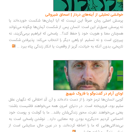
خوانشی تحلیلی از آینه‌های دردار | اسحاق شیروانی
پرسش اصلی رمان صرفاً این نیست که آیا آرمان‌ها شکست خورده‌اند یا
نه.پرسش عمیق‌تر این است: انسان پس از شکست آرمان‌ها چگونه می‌تواند
همچنان معنا و هویت خود را حفظ کند؟... پاسخی که ابراهیم برمی‌گزیند، نه
پیروزی است و نه تسلیم. او راهی دیگر را انتخاب می‌کند: پذیرفتن شکست
تاریخی، بدون آنکه به خیانت، گریز از واقعیت یا انکار زندگی پناه ببرد
...
اونای آرام در گفت‌وگو با فاروک شهیچ‭
گویی انسان‌ها ترمزِ خود را از دست داده‌اند و آن کُدِ اخلاقی که نگهبان عقل
سلیم بود، فروریخته است. در دنیای امروز، همه می‌خواهند فاشیست باشند؛
یعنی می‌خواهند نفرت، محورِ زندگی‌شان باشد... ما با گوشت و پوست خود
احساس کردیم «دیگری» بودن چه معنایی دارد... نوشتن پاسخی است به
بی‌عدالتی‌هایی که ما را احاطه کرده‌اند، و در عین حال، ستایشی است از