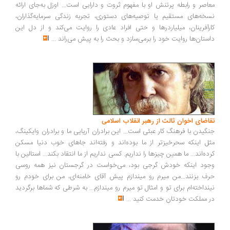
اصر و رابطه پرتنش او با مفهوم ثروت و دارایی است... اوزل به‌جای ارائه
خه‌های مستقیم یا توصیه‌های دستوری، تجربه زندگی سرمایه‌گذاران،
رآفرینان، میلیاردرها و حتی افراد عادی را روایت می‌کند و از دل این
ستان‌ها روایت خود را برمی‌سازد و بحث را به پیش می‌راند
...
اضای اخوان ثالث از رهبر انقلاب اسلامی
گیدن با فرهنگ کار عبثی است... این برادران آریایی ما و برادران وایکینگ،
ل اینکه سحرخیزتر از ما بوده‌اند و رفته‌اند جاهای خوب دنیا مسکن
ده‌اند... ما همین چیزها را نداریم. کسی نداریم از ما انتقاد بکند... استالین با
ود اینکه خودش گرجی بود، می‌خواست در گرجستان نیز همه روسی
ف بزنند...من میرم رو میندازم پیش آقای خامنه‌ای، من برای خودم رو
نداخته‌ام برای تو و امثال تو میرم رو میندازم... به شرطی که شماها برگردید
 مملکت خودتان خدمت کنید
...