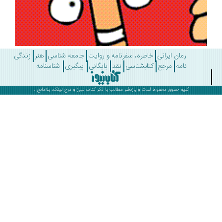
رمان ایرانی
خاطره، سفرنامه و روایت
جامعه شناسی
هنر
زندگی
نامه
مرجع
کتابشناسی
نقد
بایگانی
پیگیری
شناسنامه
کلیه حقوق محفوظ است و بازنشر مطالب با ذکر
کتاب نیوز
و درج لینک، بلامانع .