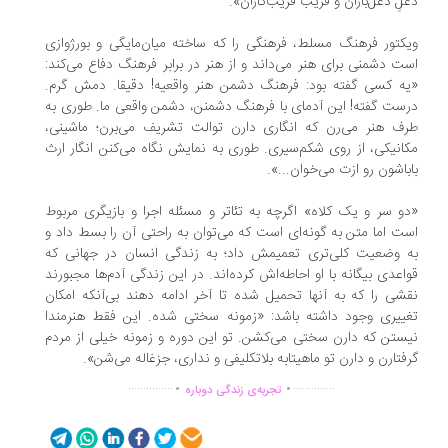
لِ دغل‌بازان و فریب فریب‌کاران».
کتور فرهنگ مسلط، فرهنگی را که ساخته میان‌مایگی و بورژوازی
ت دشمنی برای هنر می‌داند و از هنر در برابر فرهنگ دفاع می‌کند:
ه کسی گفته بود: فرهنگ دشمن هنر واقعیه! دقیقا. دمش گرم.
ست گفته! این آدمای با فرهنگ دشمنن، دشمن واقعی ما. طوری به
ف هنر می‌رن که انگاری دارن توالت تشریف می‌برن؛ ماشینی،
انیکی، از روی شکم‌سیری. طوری به نمایش نگاه می‌کنن انگار ارث
باشون رو ازت می‌خوان...».
و سر و یک کلاه» اگرچه به تئاتر و مسئله اجرا و بازیگری مربوط
ت اما متن به گونه‌‌ای است که می‌توان به راحتی آن را بسط داد و
 وضعیت کلی‌تری تعمیمش داد؛ به زندگی انسان در جهانی که
اعدی بیگانه با او احاطه‌اش کرده‌اند. در این زندگی آدم‌ها مجبورند
شی را که به آنها تحمیل شده تا آخر ادامه دهند بی‌آنکه امکان
ییری وجود داشته باشد: «زمونه سختی شده. این فقط هنرمندا
ستن که دارن سختی می‌کشن. تو این دوره و زمونه خیلی از مردم
فتارن و دارن تو ماهیتابه بلاتکلیفی و نداری، جزغاله می‌شن».
.
.
...............
..............
تجربه‌ی زندگی دوباره