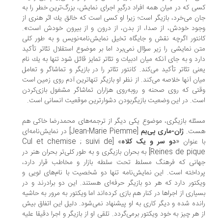
ی كه در میان همه افراد درگیرِ اجرای نمایش، بزرگ‌ترین خطر را به
ن می‌خرد، بازیگر است؛ زیرا او كسی است كه خالق یك اثر هنری از
ود خودش، از صدا، از بدن، از درون و از بیرون خودش است».
نتور اگرچه نقش و جایگاه تخیل نمایش‌نامه‌نویس و به‌ طور كلی
ن نمایشی را زیر سؤال نمی‌برد اما بر موضوع استقلال تئاتر تأكید
رد و به ‌جای آنكه میان ادبیات و تئاتر تمایز قائل شود تنها به یك نام
نی تئاتر تأكید می‌کند. کانتور تئاتر را در بازیگر و تماشاگر و تعامل
ان آنها خلاصه می‌‌کند. از نظر او بازیگر تنهاترین آدم روی زمین است
تی که روی صحنه و روبه‌روی هزاران تماشاگر مشغول بازی‌کردن
ت. در این وضعیت بازیگربودن دشوارترین موقعیت انسانی است.
ئله بازیگری، موضوع یکی ‌دیگر از ترجمه‌های محمدرضا خاکی هم
ست.
ژان-ماری پی‌یم
[Jean-Marie Piemme] در نمایش‌نامه‌ای
 عنوان «
دو سر و یک کلاه
» [Cul et chemise ; suivi de
Reines de pique] به بحران بازیگری و به‌ طور کلی‌تر بحران هنر در
انی که فرهنگ مسلط تحت سلطه بازار و مخاطب قرار دارد،
داخته است. این نمایش‌نامه تنها‌ دو شخصیت با نام‌های لویی و
کتور دارد که هر دو بازیگر حرفه‌ای هستند. این دو برادرند و در
یاری از اجراها در کنار هم بازی کرده‌اند اما ویکتور به مرور به حاشیه
نده شده و دیگر کاری به او پیشنهاد نمی‌شود. دلیل این اتفاق بیش
 هر چیز به خود ویکتور برمی‌گردد. تلقی او از بازیگر و اجرا دقیقا علیه