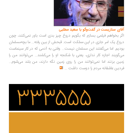
ای سناریست در گفت‌وگو با سعید مطلبی
ر بخواهم فیلمی بسازم که بگویم دروغ چیز بدی است باور نمی‌کنند، چون
وغ یک امر جاری در این مملکت است. قبحش از بین رفته... ما بچه‌مسلمان
دیم. اما می‌گفتند این مسلمان نیست... وقتی به آدمی که در کار سینماست
‌گویند اجازه کار نداری، یعنی با شکنجه او را می‌کشند... می‌توانند من را
ین بزنند اما نمی‌توانند من را روی زمین نگه دارند، من بلند می‌شوم...
دین عاشقانه مردم را دوست داشت
...