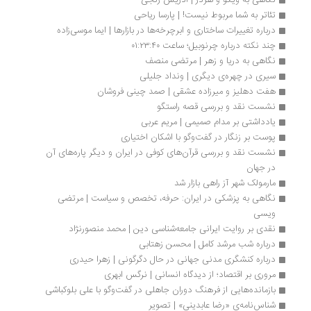
نگاهی به ویکو و هردر | ادریس رنجی
تئاتر به شما مربوط نیست! | پارسا ریاحی
درباره تغییرات ساختاری و ابرچرخه‌ها در بازارها | ایما موسی‌زاده
چند نکته درباره چرنوبیل؛ ساعت ۰۱:۲۳:۴۰
نگاهی به دریا و زهر | مرتضی منصف
سیری در چهره‌ی دیگری | ونداد جلیلی
هفت دهليز و میرزاده عشقی | صمد چینی فروشان
نشست نقد و بررسی قصه راستگو
یادداشتی بر مدام صمیمی | مریم عربی
پوست بر زنگار در گفت‌وگو با اشکان اختیاری
نشست نقد و بررسی قرآن‌های کوفی در ایران و دیگر پاره‌های آن 
در جهان
مارمولک شهر آز راهی بازار شد
نگاهی به پزشکی در ایران: حرفه، تخصص و سیاست | مرتضی 
ویسی
نقدی بر روایت ایرانی جامعه‌شناسی دین | محمد منصورنژاد
درباره شب مرشد کامل | محسن زهتابی
درباره کنشگری مدنی جهانی در حال دگرگونی | زهرا حیدری
مروری بر اقتصاد؛ از دیدگاه انسانی | نرگس ابهری
بازمانده‌هایی از فرهنگ دوران جاهلی در گفت‌وگو با علی بلوکباشی
شناس‌نامه‌ی «رضا عابدینی» | تصویر