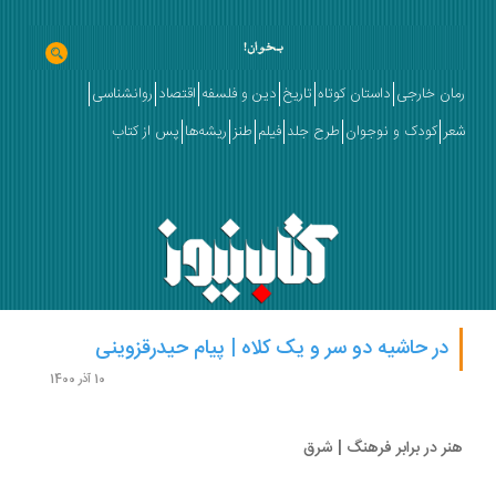
ان خارجی
داستان کوتاه
تاریخ
دین و فلسفه
اقتصاد
روانشناسی
ر
کودک و نوجوان
طرح جلد
فیلم
طنز
ریشه‌ها
پس از کتاب
در حاشیه دو سر و یک کلاه | پیام حیدرقزوینی
10 آذر 1400
ر در برابر فرهنگ | شرق