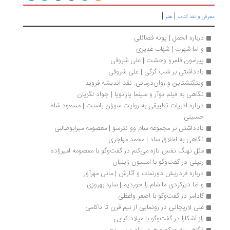
|
|
رفی و نقد کتاب
هنر
درباره الجمل | پونه فضائلی
و اما شهرت | شهاب غدیری
پیرامون قلمرو وحشت | علی شروقی
یادداشتی بر شب گرگی | علی شروقی
ویتگنشتاین و روان‌درمانی: نقد اندیشه فروید
نگاهی به فیلم نوآر و سینما پارانویا | جواد لگزیان
درباره ادبیات تطبیقی به روایت سوزان باسنت | مسعود شاه 
حسینی
یادداشتی بر مجموعه سام وو نترسو | معصومه میرابوطالبی
نگاهی به اخلاق ساد | محمد مهاجری
مثل نهنگ نفس تازه می‌کنم در گفت‌وگو با معصومه امیرزاده
ریپلی در گفت‏‌وگو با استیون زایلیان
درباره فردریش دورنمات و آثارش | مانی مهرآور
و اما دیرکردی ما شام را خوردیم | ساره بهروزی
گادامر در گفت‌وگو با اصغر واعظی
علی لاریجانی در رونمایی از نیم قرن تا ناکامی
راز آشکارا در گفت‌وگو با میلاد کیایی