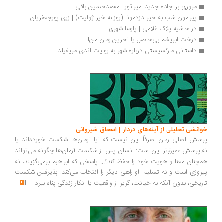
مروری بر جاده جدید امپراتور | محمدحسین باقی
پیرامون شب به‌ خیر دزدمونا (روز به‌ خیر ژولیت) | زری پورجعفریان
در حاشیه پلاک غلامی | پارسا شهری
درخت ابریشم بی‌حاصل یا آخرین رمان من!
داستانی مارکسیستی درباره شهر به روایت اندی مریفیلد
انشی تحلیلی از آینه‌های دردار | اسحاق شیروانی
سش اصلی رمان صرفاً این نیست که آیا آرمان‌ها شکست خورده‌اند یا
.پرسش عمیق‌تر این است: انسان پس از شکست آرمان‌ها چگونه می‌تواند
چنان معنا و هویت خود را حفظ کند؟... پاسخی که ابراهیم برمی‌گزیند، نه
روزی است و نه تسلیم. او راهی دیگر را انتخاب می‌کند: پذیرفتن شکست
ریخی، بدون آنکه به خیانت، گریز از واقعیت یا انکار زندگی پناه ببرد
...