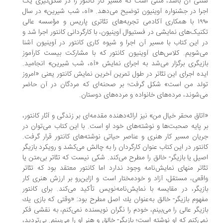
تی آن باشد، متنی است که مسیر کار کانتور را در شکل‌گیری یک
را در جشنواره آوینیون توضیح می‌دهد. «آه، شب شیرین» در سال
۱۹۹۰ با همکاری آکادمی تجربه‌های تئاتری پاریس و مؤسسه عالی
نیک‌های نمایشی در فستیوال آوینیون، با کارگردانی کانتور اجرا شد و
 این کتاب با مسیر آن اجرا و شیوه کاری کانتور در آوینیون آشنا
‌شویم. کلاس‌های آوینیون کانتور که با مشارکت بیست کارآموز
زیگری برگزار می‌شد به اجرای نمایش «آه، شب شیرین» انجامید.
ده اجرای این تئاتر در طول تمرین آخرین نمایش کانتور یعنی «امروز
لد من است» شکل گرفت؛ بر صحنه‌ای که مردگان در آن حاضر
‌شوند، مرده‌های خانواده و مرده‌های دوستان.
تاق محقر خیال من» نیز ارائه‌دهنده مقدمه‌ای بر زندگی و آثار كانتور،
 پایه صحبت‌ها و نوشته‌های خود او است. با این كتاب می‌توان در
یان مسیر كار هنری و عناصر حیاتی نوشته‌های كانتور قرار گرفت.
نتور در این كتاب عنوان كارگردان را به چالش می‌كشد و رویكرد بازیگر
یل یا بازیگر- خالق را مطرح می‌كند. شكی نیست كه تئاتر بی‌متن یا
اتر منهای نمایش‌نامه وجود ندارد اما كانتور معتقد بود كه تئاتر
قعی، مستقل، آزاد و خودمختار است و ازاین‌رو بر ارزش هنری كار
زیگر، در مقایسه با نمایش‌نامه‌نویس تأكید می‌کند. برای كانتور
هوم بازیگر- خالق به‌عنوان یك اصل مطرح بود: «وقتی كه بازی یك
زیگر عالی را می‌بینم، خودم را نگران نویسنده نمی‌كنم، به نقشی فكر
ی‌كنم كه او نوشته است؛ بازیگر- خالق و هنر او را می‌بینم. بی‌تردید،