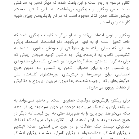
قی مرسوم و رایج است و این باعث شده که دیگر کسی به سراغش
اید. تلقی ویکتور از بازیگری، بی‌شباهت به تلقی کانتور نیست.
کتور منتقد جدی تئاتر موجود است که در آن بازیگر‌بودن چیزی شبیه
رمندبودن است.
کتور از لویی انتقاد می‌کند و به او می‌گوید کارمند-بازیگری شده که
قد تخیل است. او به لویی می‌گوید: «تو امانت‌دار استعداد بزرگی
تی که خیلی وقته هیچ خلاقیتی از خودش نشون نداده؛ یه
نیسین کامل، یه کارمند-بازیگر، یه ماشین تولید هیجان زورکی که
ای به گریه انداختن تماشاگرها می‌زنه رو شستی یک، برای خندوندن
 شستی دو، و برای عصبانی شدن رو شستی سه! بدون هیچ
ساسی برای نوسان‌ها و تپش‌های غیرمنتظره. کلمه‌ها، مثل
گوش‌هایی که از جیب شعبده‌بازها بیرون می‌پرن، بی‌روح و مکانیکی
 دهنت بیرون می‌ریزن».
ای ویکتور بازیگر‌بودن موقعیت خطیری است. او نه‌تنها نمی‌تواند به
یقه بازاری و فرهنگ میان‌مایه موجود در جهان سرمایه‌داری تن دهد
که می‌خواهد این بازی را به هم بزند حتی به این قیمت که دیگر در
چ صحنه‌ای به او بازی ندهند. او از تئاتری حرف می‌زند که نه‌فقط
انیکی نیست بلکه خلاقانه و در عین حال انقلابی است: «بشیم
زیگران افشاگر، عدالت‌خواه، بازیگران نامرئی، بشیم بازیگران افشاگرِ