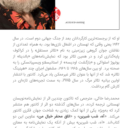
 که از برجسته‌ترین کارگردانان بعد از جنگ جهانی دوم است، در سال
۱۹۴۲ یعنی وقتی که لهستان در اشغال نازی‌ها بود، به همراه تعدادی از
اشان جوان گروهی زیرزمینی به نام «تئاتر مستقل» را در کراکوف
یه‌گذاری کرد و در همین تئاتر بود که نمایش‌نامه‌های «بالدینا» از
لیوژ اسلواکی و «بازگشت اودیسه» از استانیسلاو ویسپیانسکی را به
صحنه برد. او بین سال‌های ۱۹۶۵ تا ۱۹۶۹، مشغول اجرای چند «هپنینگ
اتر» شد که از آنها با عنوان تئاتر غیرممکن یاد می‌کرد. كانتور با انتشار
اولین بیانیه تئاتر مرگ در سال 1975، به سمت تجربه‌های تازه‌ای در
رش گام برداشت.
مدرضا خاکی، مترجمی که تاکنون چندین اثر از نمایش‌نامه‌نویسان
ستانی ترجمه کرده، در سال‌های گذشته دو اثر از کانتور هم منتشر
د که به‌ویژه یکی از آنها کمک زیادی به شناخت جهان فکری کانتور
‌کند. «
آه، شب شیرین
» و «
اتاق محقر خیال من
» عناوین این دو
اب‌اند. «آه، شب شیرین» بیش از آنکه یک نمایش‌نامه به معنای