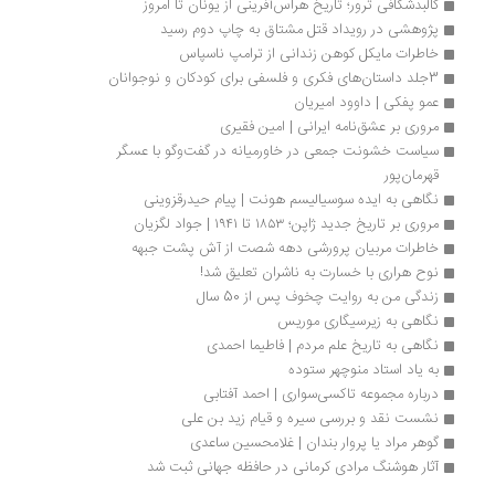
کالبدشکافی ترور؛ تاریخ‌ هراس‌آفرینی از یونان تا امروز
پژوهشی در رویداد قتل مشتاق به چاپ دوم رسید
خاطرات مایکل کوهن زندانی از ترامپ ناسپاس
3جلد داستان‌های فکری و فلسفی برای کودکان و نوجوانان
عمو پفکی | داوود امیریان
مروری بر عشق‌نامه ایرانی | امین فقیری
سیاست خشونت جمعی در خاورمیانه در گفت‌وگو با عسگر 
قهرمان‌پور
نگاهی به ایده سوسیالیسم هونت | پیام حیدرقزوینی
مروری بر تاریخ جدید ژاپن؛ ۱۸۵۳ تا ۱۹۴۱ | جواد لگزیان
خاطرات مربیان پرورشی دهه شصت از آش پشت جبهه
نوح هراری با خسارت به ناشران تعلیق شد!
زندگی من به روایت چخوف پس از 50 سال
نگاهی به زیرسیگاری موریس
نگاهی به تاریخ علم مردم | فاطیما احمدی
به یاد استاد منوچهر ستوده
درباره مجموعه تاکسی‌سواری | احمد آفتابی
نشست نقد و بررسی سیره و قیام زید بن علی
گوهر مراد یا پروار بندان | غلامحسین ساعدی
آثار هوشنگ مرادی کرمانی در حافظه جهانی ثبت شد