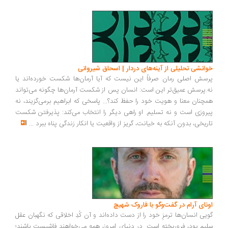
خوانشی تحلیلی از آینه‌های دردار | اسحاق شیروانی
پرسش اصلی رمان صرفاً این نیست که آیا آرمان‌ها شکست خورده‌اند یا
نه.پرسش عمیق‌تر این است: انسان پس از شکست آرمان‌ها چگونه می‌تواند
همچنان معنا و هویت خود را حفظ کند؟... پاسخی که ابراهیم برمی‌گزیند، نه
پیروزی است و نه تسلیم. او راهی دیگر را انتخاب می‌کند: پذیرفتن شکست
تاریخی، بدون آنکه به خیانت، گریز از واقعیت یا انکار زندگی پناه ببرد
...
اونای آرام در گفت‌وگو با فاروک شهیچ‭
گویی انسان‌ها ترمزِ خود را از دست داده‌اند و آن کُدِ اخلاقی که نگهبان عقل
سلیم بود، فروریخته است. در دنیای امروز، همه می‌خواهند فاشیست باشند؛