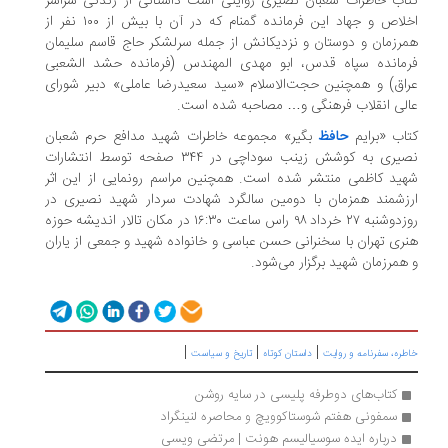
کتاب خاطرات شعبان نصیری روایتی است داستانی از زندگی سراسر
اخلاص و جهاد این فرمانده گمنام که در آن با بیش از ۱۰۰ نفر از
همرزمان و دوستان و نزدیکانش از جمله سرلشکر حاج قاسم سلیمان
فرمانده سپاه قدس، ابو مهدی المهندس (فرمانده حشد الشعبی
عراق) و همچنین حجت‌الاسلام «سید سعیدرضا عاملی» دبیر شورای
عالی انقلاب فرهنگی و… مصاحبه شده است.
کتاب «برایم
حافظ
بگیر» مجموعه خاطرات شهید مدافع حرم شعبان
نصیری به کوشش زینب سوداچی در ۳۴۴ صفحه توسط انتشارات
شهید کاظمی منتشر شده است. همچنین مراسم رونمایی از این اثر
ارزشمند همزمان با دومین سالگرد شهادت سردار شهید نصیری در
روزدوشنبه ۲۷ خرداد ۹۸ راس ساعت ۱۶:۳۰ در مکان تالار اندیشه حوزه
هنری تهران با سخنرانی حسن عباسی و خانواده شهید و جمعی از یاران
و همرزمان شهید برگزار می‌شود.
|
|
|
خاطره، سفرنامه‌ و روایت
داستان کوتاه
تاریخ و سیاست
کتاب‌های دوطرفه پلیسی در سایه روشن
سمفونی هفتم شوستاکوویچ و محاصره لنینگراد
درباره ایده سوسیالیسم هونت | مرتضی ویسی