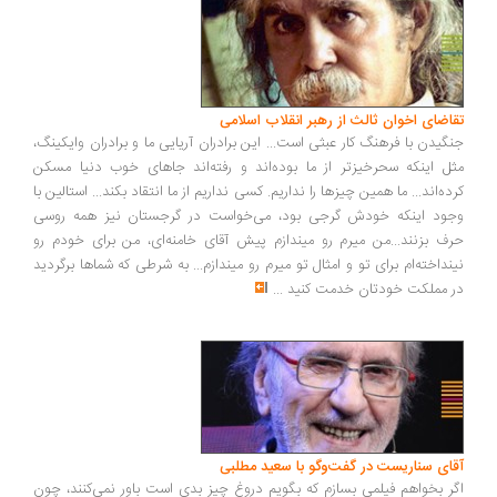
تقاضای اخوان ثالث از رهبر انقلاب اسلامی
جنگیدن با فرهنگ کار عبثی است... این برادران آریایی ما و برادران وایکینگ،
مثل اینکه سحرخیزتر از ما بوده‌اند و رفته‌اند جاهای خوب دنیا مسکن
کرده‌اند... ما همین چیزها را نداریم. کسی نداریم از ما انتقاد بکند... استالین با
وجود اینکه خودش گرجی بود، می‌خواست در گرجستان نیز همه روسی
حرف بزنند...من میرم رو میندازم پیش آقای خامنه‌ای، من برای خودم رو
نینداخته‌ام برای تو و امثال تو میرم رو میندازم... به شرطی که شماها برگردید
در مملکت خودتان خدمت کنید
...
آقای سناریست در گفت‌وگو با سعید مطلبی
اگر بخواهم فیلمی بسازم که بگویم دروغ چیز بدی است باور نمی‌کنند، چون