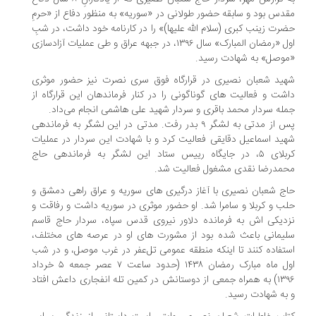
مقدس بود و سابقه حضور طولانی در «سوریه» به منظور دفاع از «حرمِ
حضرت زینب کبری (سلام الله علیها)» را در کارنامه خود داشت، در شبِ
اول «رمضان المبارک» سال ۱۳۹۶، در جبهه عراق و طی عملیات آزادسازی
«موصل» به شهادت رسید.
شهید شعبان نصیری در قرارگاه فوق سری نصرت نیز حضور موثری
داشت و فعالیت های گوناگونی را در کنار فرماندهان این قرارگاه از
جمله سردار محمد باقری و سردار شهید علی هاشمی انجام می‌داد.
پس از مدتی به لشگر ۹ بدر رفت. مدتی در این لشگر به فرماندهی
شهید اسماعیل دقایقی فعالیت کرد و با شهادت این سردار در عملیات
کربلای ۵، در جایگاه رییس ستاد این لشگر به فرماندهی حاج
محمدرضا نقدی مشغول فعالیت شد.
حاج شعبان نصیری با آغاز درگیری های سوریه و عراق راهی دمشق و
حلب و کربلا و سامرا شد. او حضور موثری در سوریه داشت و رفاقت و
نزدیکی اش به فرمانده دلاور نیروی قدس سپاه، سردار حاج قاسم
سلیمانی باعث شده بود از مشورت های او در عرصه های مختلف،
استفاده کنند تا اینکه منطقه عمومی تل‌عفر در غرب موصل، و در شب
اول ماه مبارک رمضان ۱۴۳۸ (حدود ساعت ۷ عصر جمعه ۵ خرداد
۱۳۹۶) به همراه جمعی از دوستانش در کمین تله انفجاری داعش افتاد
و به شهادت رسید.