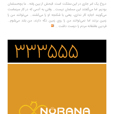
دروغ یک امر جاری در این مملکت است. قبحش از بین رفته... ما بچه‌مسلمان
بودیم. اما می‌گفتند این مسلمان نیست... وقتی به آدمی که در کار سینماست
می‌گویند اجازه کار نداری، یعنی با شکنجه او را می‌کشند... می‌توانند من را
زمین بزنند اما نمی‌توانند من را روی زمین نگه دارند، من بلند می‌شوم...
فردین عاشقانه مردم را دوست داشت
...