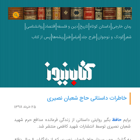
رمان خارجی
داستان کوتاه
تاریخ
دین و فلسفه
اقتصاد
روانشناسی
شعر
کودک و نوجوان
طرح جلد
فیلم
طنز
ریشه‌ها
پس از کتاب
خاطرات داستانی حاج شعبان نصیری
25 خرداد 1398
برایم
حافظ
بگیر روایتی داستانی از زندگی فرمانده مدافع حرم شهید
شعبان نصیری توسط انتشارات شهید کاظمی منتشر شد.
به گزارش مهر، سردار حاج شعبان نصیری که از یادگارانِ ۸ سال دفاع