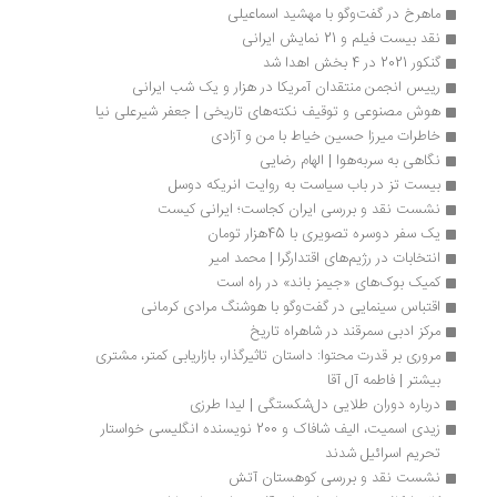
ماهرخ در گفت‌وگو با مهشید اسماعیلی
نقد بیست فیلم و 21 نمایش ایرانی
گنکور 2021 در 4 بخش اهدا شد
رییس انجمن منتقدان آمریکا در هزار و یک شب ایرانی
هوش مصنوعی و توقیف نکته‌های تاریخی | جعفر شیرعلی نیا
خاطرات میرزا حسین خیاط با من و آزادی
نگاهی به سربه‌هوا | الهام رضایی
بیست تز در باب سیاست به روایت انریکه دوسل
نشست نقد و بررسی ایران کجاست؛ ایرانی کیست
یک سفر دوسره تصویری با 45هزار تومان
انتخابات در رژیم‌های اقتدارگرا | محمد امیر
کمیک بوک‌های «جیمز باند» در راه است
اقتباس سینمایی در گفت‌و‌گو با هوشنگ مرادی کرمانی
مرکز ادبی سمرقند در شاهراه تاریخ
مروری بر قدرت محتوا: داستان تاثیرگذار، بازاریابی کمتر، مشتری 
بیشتر | فاطمه آل آقا
درباره دوران طلایی دل‌شکستگی | لیدا طرزی
زیدی اسمیت، الیف شافاک و 200 نویسنده انگلیسی خواستار 
تحریم اسرائیل شدند
نشست نقد و بررسی کوهستان آتش