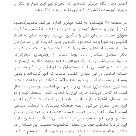
قدر دچار نگاه مرکزگرا شده‌ایم که نمی‌توانیم این تنوع و تکثر را
ینیم. نویسنده تلاش می‌کند این نکته را به ما تذکر دهد.
در صفحه ۷۸ نویسنده به نکته دیگری اشاره می‌کند: تحدید(محدود
دن) ایران و استعمار کهنه و نو. «در روزنامه‌های انگلیسی مذاکرات
رای امنیت سازمان ملل را پیگیری می‌کرد. پرونده ایران به اصرارِ
گلیس به شورا برده شده‌ بود. گلدوین جِب، نماینده ایران در سازمان
ل باز همان ادعاهای پیشین را تکرار کرده‌ بود و دست آخر هم به
کتر مصدق هشدار داده ‌بود: دست از روش‌های تجاوزکارانه
سیونالیستی‌اش بردارد. یک‌جورهایی طعنه زده‌بود مثلا به نازیسم. ما
در دهه۲۰ و۳۰شمسی با یک استعمارگر به‌نام انگلیس درگیر هستیم.
اله اساسی در این دوران «نفت» ماست که آنها گرفته‌اند و بدین
وسیله بر مقدرات ایران و خاورمیانه حاکم شده‌اند. در دهه۸۰ و ۹۰ و
هم‌اکنون بحث انرژی هسته‌ای را داریم. این استعمارِ نو، حدود ۲۰ سال
ت که تلاش می‌کنند قدرت ایران را تحدید کنند. استعمار کهنه و نو
 نقطه‌ای اشتراک دارند: ایران نباید قوی باشد!بحث دیگری که در
ن رمان مطرح می‌شود رابطه فرهنگ پدرسالار با فرهنگ سیاسی
ت؛ کسانی ‌که در رأس قدرت هستند همیشه باید صدایشان بلندتر
شد و نوعی تابو محسوب می‌شود که کسانی که قدرت کمتری دارند
ن افراد را مخاطب خود قرار دهند. شخصیت حسیب این مساله را در
ندان و قبیله خودش - قبیله‌ای عرب در جنوب ایران- ترسیم می‌کند.