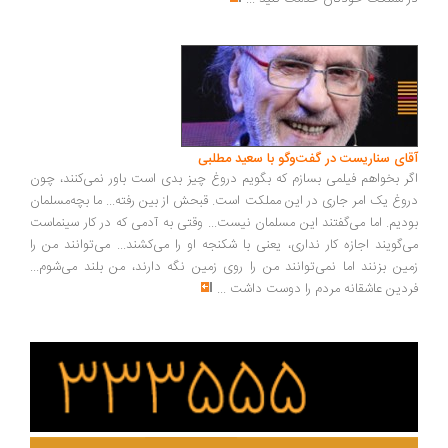
ای سناریست در گفت‌وگو با سعید مطلبی
ر بخواهم فیلمی بسازم که بگویم دروغ چیز بدی است باور نمی‌کنند، چون
وغ یک امر جاری در این مملکت است. قبحش از بین رفته... ما بچه‌مسلمان
دیم. اما می‌گفتند این مسلمان نیست... وقتی به آدمی که در کار سینماست
‌گویند اجازه کار نداری، یعنی با شکنجه او را می‌کشند... می‌توانند من را
ین بزنند اما نمی‌توانند من را روی زمین نگه دارند، من بلند می‌شوم...
دین عاشقانه مردم را دوست داشت
...