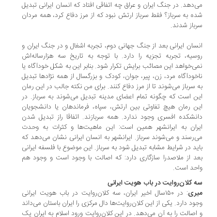
‌دهد. در جنگ ایران و عراق چه اتفاقی افتاد که انسان ایرانی تبدیل
ه به سرباز؟ فقط سرباز ارتش نبود که از مرز دفاع کرد، همه مردان
باز شدند.
سان ایرانی بعد از جنگ جهانی دوم، تجربه اشغال و در جنگ ایران و
سیه، تجربه تجزیه را دارد. با توجه به تاریخ سه هزارساله‌اش
ی‌خواهد این مصائب برایش تکرار شود. بنابر این به ‌شکل خودآگاه یا
خودآگاه مرد، زن، پیر، جوان، کودک و بزرگسال از همه نژادها تبدیل
 سرباز می‌شوند تا از مرز دفاع کنند. برای من نکته جالب در این رمان
ن است که چگونه تمام اعضای مدینه تبدیل می‌شوند به سرباز. در
ن رمان هیچ تفاوتی بین ارتش، سپاه، فرماندهان یا دانشجویان
نشکده افسری وجود ندارد. همه سربازند. اتفاقا راز تبدیل شدن
ران به ایرانشهر همین است: این ماهیت‌ها و کثرات به وحدت
‌رسند و می‌شوند سرباز. ایرانشهر به انسان ایرانی نشان می‌دهد که
ید در شرایط مشابه تبدیل شود به سرباز. این موضوع با فلسفه ایرانی
د از ملاصدرا سازگاری دارد: که اصالت با وجود است و وجود هم
حد است.
 کلان‌روایت در باب هویت ایرانی
یری
: در ۱۵۰سال اخیر ایران، سه کلان‌روایت در باب هویت ایرانی
ود دارد. یکی از این کلان‌روایت‌ها دال مرکزی را ایران باستان می‌داند
اصالت را به آن می‌دهد. در این کلان‌روایت ورود اسلام به ایران یک