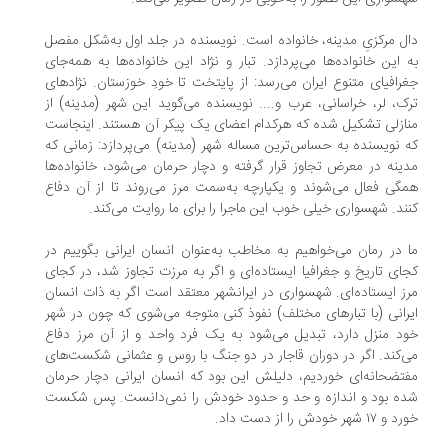
ل مرکزیِ مدینه، خانواده است. نویسنده در جلد اول به‌شکل مفصل
 این خانواده‌ها می‌پردازد. تبار و نژاد این خانواده‌ها به همه‌جای
رافیای متنوع ایران می‌رسد: از پایتخت تا خودِ خوزستان. نژادهای
ک، لر، خراسانی، عرب و.... نویسنده می‌گوید این شهر (مدینه) از
ازلی تشکیل شده که هرکدام اعضای یک پیکر آن هستند. اینجاست
 نویسنده به حساس‌ترین مساله شهر (مدینه) می‌پردازد: زمانی ‌که
ینه در معرض تجاوز قرار گرفته و دچار حرمان می‌شود، خانواده‌ها
گی فعال می‌شوند و یکپارچه به‌سمت مرز می‌روند تا از آن دفاع
ند. شهسواری خیلی خوب این ماجرا را برای ما روایت می‌کند.
 در رمان می‌خواهیم به مخاطب به‌عنوان انسان ایرانی بگوییم در
ای تاریخ و جغرافیا ایستاده‌ای و اگر به مرزت تجاوز شد، در کجای
ز ایستاده‌ای. شهسواری در ایرانشهر معتقد است اگر به ذات انسان
رانی (با تبارهای مختلف) نفوذ کنی متوجه می‌شوی که چون در شهر
د منزل دارد، تبدیل می‌شود به یک فرد واحد و از آن مرز دفاع
‌کند. اگر در دوران قاجار در دو جنگ با روس و عثمانی شکست‌های
تضحانه‌ای خوردیم، دلیلش این بود که انسان ایرانی دچار حرمان
ه ‌بود و اندازه و حد و حدود خودش را نمی‌دانست. پس شکست
 ۱۷ شهر خودش را از دست داد.