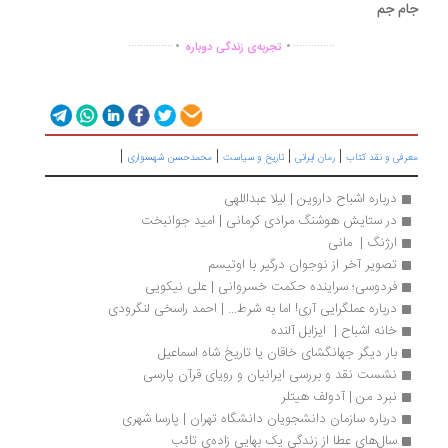
م جم
.
.
...............
..............
تجربه‌ی زندگی دوباره
|
|
|
|
رفی و نقد کتاب
رمان ایرانی
تاریخ و سیاست
محمدحسن شهسواری
درباره اشباح داروین | لیلا عبداللهی‌
در ستایش هوشنگ مرادی کرمانی | امید جوانبخت
ارژنگ |  مانی
تصویر آخر از نوجوان درگیر با اوتیسم
فردوسی؛ سراینده حکمت خسروانی | علی نیکویی
درباره عملگرایی آری! اما به شرط... | احمد راسخی لنگرودی
خانه اشباح |  ایزابل آلنده
بار دیگر جهانگشای خاقان یا تاریخ شاه‌ اسماعیل
نشست نقد و بررسی ایرانیان و رویای قرآن پارسی
نبرد من | آدولف هیتلر
درباره سازم‍ان‌ دان‍ش‍ج‍وی‍ان‌ دان‍ش‍گ‍اه‌ ت‍ه‍ران‌ | پارسا شهری
سال‌های عطا از زندگی یک بهایی زاده‌ی تائب