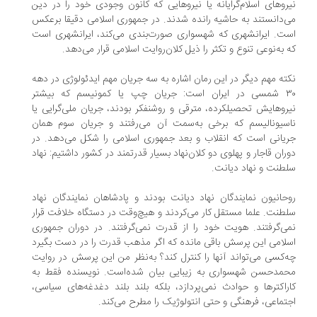
روهای اسلام‌گرایانه یا نیروهایی که کانون وجودی خود را در دین
‌دانستند به حاشیه رانده شدند. در جمهوری اسلامی دقیقا برعکس
ت. ایرانشهری که شهسواری صورت‌بندی می‌کند، ایرانشهری است
 به‌نوعی تنوع و تکثر را ذیل کلان‌روایت اسلامی قرار می‌دهد.
ته مهم دیگر در این رمان اشاره به سه جریان مهم ایدئولوژی در دهه
۳۰ شمسی در ایران است: جریان چپ یا کمونیسم که بیشتر
روهایش تحصیلکرده، مترقی و روشنفکر بودند، جریان ملی‌گرایی یا
سیونالیسم که برخی به‌سمت آن می‌رفتند و جریان سوم همان
یانی است که انقلاب و بعد جمهوری اسلامی را شکل می‌دهد. در
ران قاجار و پهلوی دو کلان‌نهاد بسیار قدرتمند در کشور داشتیم: نهاد
طنت و نهاد دیانت.
حانیون نمایندگان نهاد دیانت بودند و پادشاهان نمایندگان نهاد
طنت. علما مستقل کار می‌کردند و هیچ‌وقت در دستگاه خلافت قرار
ی‌گرفتند. هویت خود را از قدرت نمی‌گرفتند. در دوران جمهوری
لامی این پرسش باقی مانده که اگر مذهب قدرت را در دست بگیرد
‌کسی می‌تواند آنها را کنترل کند؟ به‌نظر من این پرسش در روایت
مدحسن شهسواری به زیبایی بیان شده‌است. نویسنده فقط به
راکترها و حوادث نمی‌پردازد، بلکه بلند بلند دغدغه‌های سیاسی،
تماعی، فرهنگی و حتی انتولوژیک را مطرح می‌کند.