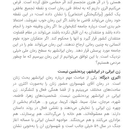
تی را در اثر هنری متجسم کند اثر حماسی خلق کرده‌ است. فرض
‌کنیم اثری داریم که به لحاظ فنی رمان است و نقطه تجمیع عاطفی
 کشور (برانگیختگی اجتماعی) را نشان داده ‌است؛ در این نقطه
د رمان می‌تواند قاضی ما باشد.اگر این رمان خوب نفروشد، احتمالا
ر بدی است درباره جامعه کتابخوان ما. اگر رمان وظیفه خود را انجام
ده باشد و منتقدان به آن اقبال نکرده ‌باشند می‌تواند در مقام قضاوت
تقدان کشور قرار گیرد و آنها را محکوم کند. اگر متفکران حوزه علوم
سانی به چنین رمانی ارجاع ندهند، این رمان می‌تواند علم را در این
معه مورد پرسش قرار دهد. رمان ایرانشهر به سطح رمان ملی خیلی
دیک است. با این توافق می‌توانیم از این رمان بپرسیم که ما چطور
ردمی هستیم؟
 ایرانی در ایرانشهر، پرده‌نشین نیست
بری دیزگاه:‌
یکی از مباحث مهم درباره رمان ایرانشهر بحث زنان
ت. در رمان آقای شهسواری حضور زنان را به‌صورت اکثری در
حت‌های مختلف می‌بینیم و از قضا همگی فعال و کنشگرند. زن
رانی در ایرانشهر پرده‌نشین نیست. شخصیت‌های زهرا، فاطمه،
ره، مرجان، سارا، سیما، شهلا، کریما، بی‌بی و... هرکدام بخشی از
ره زن ایرانی را نمایش می‌دهند و نقشی فعال در روند داستان
رند: هم معشوقه‌اند، هم خانه را می‌گردانند، هم پرستارند، هم
اداری می‌کنند و هم می‌جنگند. مواجهه انسان ایرانی با مساله آغاز
جنگ در سال ۵۹ خیلی جالب است و شهسواری آن را به‌خوبی نشان