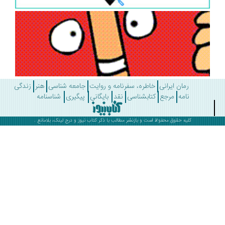
رمان ایرانی
خاطره، سفرنامه و روایت
جامعه شناسی
هنر
زندگی
نامه
مرجع
کتابشناسی
نقد
بایگانی
پیگیری
شناسنامه
کلیه حقوق محفوظ است و بازنشر مطالب با ذکر
کتاب نیوز
و درج لینک، بلامانع .