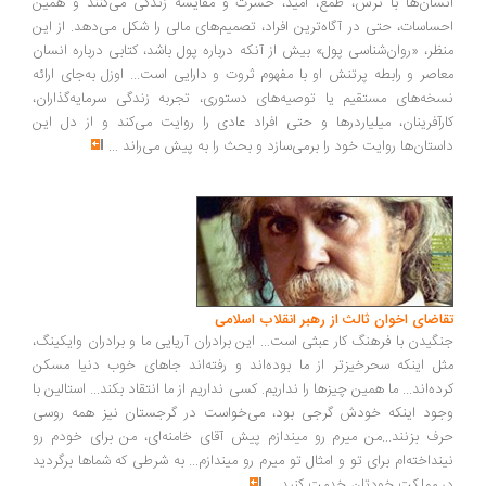
سان‌ها با ترس، طمع، امید، حسرت و مقایسه زندگی می‌کنند و همین
ساسات، حتی در آگاه‌ترین افراد، تصمیم‌های مالی را شکل می‌دهد. از این
ظر، «روان‌شناسی پول» بیش از آنکه درباره پول باشد، کتابی درباره انسان
اصر و رابطه پرتنش او با مفهوم ثروت و دارایی است... اوزل به‌جای ارائه
خه‌های مستقیم یا توصیه‌های دستوری، تجربه زندگی سرمایه‌گذاران،
رآفرینان، میلیاردرها و حتی افراد عادی را روایت می‌کند و از دل این
ستان‌ها روایت خود را برمی‌سازد و بحث را به پیش می‌راند
...
اضای اخوان ثالث از رهبر انقلاب اسلامی
گیدن با فرهنگ کار عبثی است... این برادران آریایی ما و برادران وایکینگ،
ل اینکه سحرخیزتر از ما بوده‌اند و رفته‌اند جاهای خوب دنیا مسکن
ده‌اند... ما همین چیزها را نداریم. کسی نداریم از ما انتقاد بکند... استالین با
ود اینکه خودش گرجی بود، می‌خواست در گرجستان نیز همه روسی
ف بزنند...من میرم رو میندازم پیش آقای خامنه‌ای، من برای خودم رو
نداخته‌ام برای تو و امثال تو میرم رو میندازم... به شرطی که شماها برگردید
 مملکت خودتان خدمت کنید
...