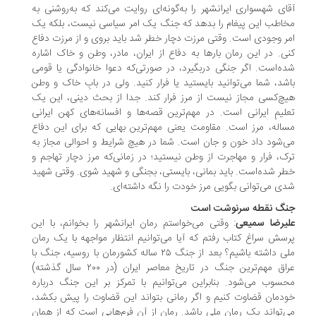
ای شهسواری ایرانشهر را به‌گونه‌ای روایت می‌کند که به‌روشنی به
اطب این پیغام را بدهد که جنگ یک امر سیاسی نیست، بلکه یک
ر وجودی است. وقتی مرزت دچار خطر شد باید بروی و از مرزت دفاع
ی. در این رمان بارها به دفاع از ایران، مادر، وطن و خاک اشاره
ه‌است. اگر جنگی دربگیرد، در صورتی‌که دعوا خانوادگی یا قومی
شد، شما می‌توانید بایستید یا فرار کنید. ولی در بابِ خاک و وطن
چ‌کسی مجاز نیست از مرز فرار کند. جدا از بحث دینی، این یک
لیمِ ایرانی است. در مهم‌ترین قصه‌ها و افسانه‌های کهن ایرانی
اله، مرز است. مقاومت یعنی مهم‌ترین بهایی که برای این دفاع
‌شود داد خون و جان است. شما در هیچ شرایط و احوالی مجاز به
ک، فرار و مهاجرت از وطن نیستید؛ در زمانی‌که مرز دچار تهاجم و
ر شده‌است. باید بمانی، بایستی، بجنگی و شهید شوی. وقتی شهید
ی می‌توانی بگویی مرز خودت را نگه داشته‌ای.
نگ نقطه سرنوشت است
یرضا سمیعی
: وقتی می‌خواستم رمان ایرانشهر را بخوانم، با این
سش سراغ کتاب رفتم که آیا می‌توانیم انتظار مواجهه با یک رمان
ملی داشته ‌باشیم؟ بعد از جنگ ۲۵ ساله کشورمان با روسیه، جنگ با
عراق مهم‌ترین جنگ در تاریخ معاصر ایران (در ۲۰۰ سال گذشته)
سوب می‌شود. بنابراین می‌توانیم با تمرکز بر این جنگ درباره
دمان قضاوت کنیم و اگر رمانی بتواند این قضاوت را پیش بکشد،
‌تواند یک رمان ملی باشد. رمان از آن فرم‌هایی است که از همان