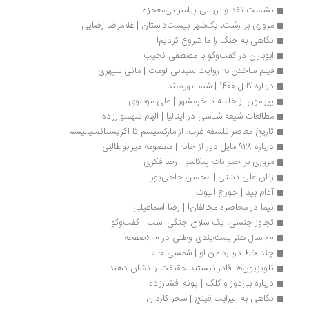
نشست نقد و بررسی پیامبر بی‌معجزه
مروری بر رشت، یک‌‌شهر بیست‌داستان | غلامرضا رضایی
نگاهی به جنگ را ما شروع کردیم!
ابوباران در گفت‌وگو با مصطفی نجیب
فیلم ساختن به روایت سیدنی لومت | مانی سپهری
درباره کابل 1400 | شیما بهره‌مند
پیرامون از خامنه تا خرمشهر | علی موسوی
مطالعات شیعه شناسی در ایتالیا | الهام شهسوارزاده
تاریخ معاصر فلسفه غرب: از مارکسیسم تا اگزیستانسیالیسم
درباره ۹۲۸ مایل دور از خانه | معصومه میرابوطالبی
مروری بر حیوانات پیکاسو | رضا فکری
زنان علی دشتی | محسن حاجی‌پور
آدام بید | جورج الیوت
نیما در محاصره مخالفان! | رضا اسماعیلی
تجاوز جنسی، یک سلاح جنگی است | گفت‌وگو
60 سال هنر بسته‌بندی وطنی در 600صفحه 
چند خط درباره من او | شمسی جلفا
تلویزیون‌ها قادر نیستند حقیقت را نشان دهند
درباره بی‌دوز و کلک | پونه افشارزاده
نگاهی به الیزابت فینچ | سحر کاردان