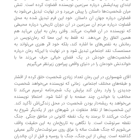
تدای پیدایشش درباره سرزمین نویسنده قضاوت کرده است. تنش
ان شخصیت‌ها داستان را پیش می‌برد و در نهایت تبدیل می‌شود به
اوتی درباره جهان آن داستان. خود این فرم تبدیل شده به محل
اوت درباره مردم آن سرزمین در آن دوران تاریخی؛ درباره محیطی
 نویسنده در آن فعالیت می‌کند. وقتی رمان به ایران می‌آید هم
ین اتفاق رخ می‌دهد. نه فقط به این معنا که رمان‌نویس در
انش به نقص‌های ما اشاره کند، بلکه خود اثر هنری می‌تواند به
تمسک نقد اجتماعی تبدیل شود و در نهایت با این‌که رمان درباره
خصیت‌های خودش در یک فضای خیالی حرف می‌زند ما با
اندنش خودمان را در دنیای واقعی پیرامون زیر‌نظر می‌گیریم.
ای شهسواری در این رمان تعداد زیادی شخصیت خلق کرده از اقشار
طبقه‌های مختلف اجتماعی. زمانی که نویسنده می‌خواهد شخصیت
یدی را وارد رمان کند برایش یک شجره‌نامه ترسیم می‌کند تا
اطب با خواندن چند صفحه با او آشنا شود. احتمالا نویسنده
‌خواهد به ریشه‌دار بودن شخصیت در محل زندگی‌اش تأکید کند.
ن شخصیت‌ها از نقاط متفاوت در شهرهای دور از یکدیگر شروع به
کت می‌کنند تا برسند به یک نقطه کانونی در مناطق جنگی. جنگ
طه سرنوشت است. با نگاهی به تاریخ‌مان به این حقیقت واقف
‌شویم که جنگ هشت ساله با عراق روی سرنوشت‌مان تأثیر عمیقی
اشته ‌است. پیش از این جنگ، جنگ با روسیه و قبل از آن چالدران