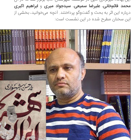
مد قائم‌خانی
،
علیرضا سمیعی
،
سیدجواد میری
و
ابراهیم اکبری
باره این اثر به بحث و گفت‌وگو پرداختند. آنچه می‌خوانید، بخشی از
ن سخنان مطرح شده در این نشست است: