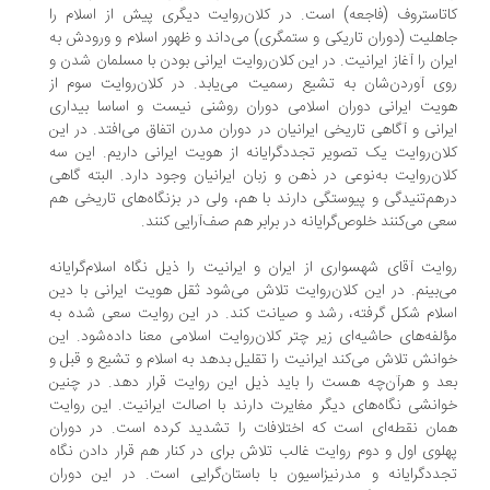
تاستروف (فاجعه) است. در کلان‌روایت دیگری پیش از اسلام را
هلیت (دوران تاریکی و ستمگری) می‌داند و ظهور اسلام و ورودش به
ران را آغاز ایرانیت. در این کلان‌روایت ایرانی بودن با مسلمان شدن و
ی آوردن‌شان به تشیع رسمیت می‌یابد. در کلان‌روایت سوم از
یت ایرانی دوران اسلامی دوران روشنی نیست و اساسا بیداری
رانی و آگاهی تاریخی ایرانیان در دوران مدرن اتفاق می‌افتد. در این
ان‌روایت یک تصویر تجددگرایانه از هویت ایرانی داریم. این سه
ان‌روایت به‌نوعی در ذهن و زبان ایرانیان وجود دارد. البته گاهی
هم‌تنیدگی و پیوستگی دارند با هم، ولی در بزنگاه‌های تاریخی هم
ی می‌کنند خلوص‌گرایانه در برابر هم صف‌آرایی کنند.
ایت آقای شهسواری از ایران و ایرانیت را ذیل نگاه اسلام‌گرایانه
‌بینم. در این کلان‌روایت تلاش می‌شود ثقل هویت ایرانی با دین
لام شکل گرفته، رشد و صیانت کند. در این روایت سعی شده به
لفه‌های حاشیه‌ای زیر چتر کلان‌روایت اسلامی معنا داده‌شود. این
انش تلاش می‌کند ایرانیت را تقلیل بدهد به اسلام و تشیع و قبل و
د و هرآن‌چه هست را باید ذیل این روایت قرار دهد. در چنین
انشی نگاه‌های دیگر مغایرت دارند با اصالت ایرانیت. این روایت
ان نقطه‌ای است که اختلافات را تشدید کرده‌ است. در دوران
لوی اول و دوم روایت غالب تلاش برای در کنار هم قرار دادن نگاه
ددگرایانه و مدرنیزاسیون با باستان‌گرایی است. در این دوران