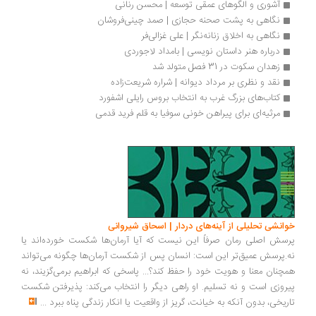
آشوری و الگوهای عمقی توسعه | محسن رنانی
نگاهی به پشت صحنه حجازی | صمد چینی‌فروشان
نگاهی به اخلاق زنانه‌نگر | علی غزالی‌فر
درباره هنر داستان نویسی | بامداد لاجوردی
زهدان سکوت در 31 فصل متولد شد
نقد و نظری بر مرداد دیوانه | شراره شریعت‌زاده
کتاب‌های بزرگ غرب به انتخاب بروس رایلی اشفورد
مرثیه‌ای برای پیراهن خونی سوفیا به قلم فرید قدمی
انشی تحلیلی از آینه‌های دردار | اسحاق شیروانی
سش اصلی رمان صرفاً این نیست که آیا آرمان‌ها شکست خورده‌اند یا
.پرسش عمیق‌تر این است: انسان پس از شکست آرمان‌ها چگونه می‌تواند
چنان معنا و هویت خود را حفظ کند؟... پاسخی که ابراهیم برمی‌گزیند، نه
روزی است و نه تسلیم. او راهی دیگر را انتخاب می‌کند: پذیرفتن شکست
ریخی، بدون آنکه به خیانت، گریز از واقعیت یا انکار زندگی پناه ببرد
...