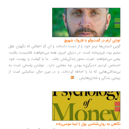
ونای آرام در گفت‌وگو با فاروک شهیچ
یی انسان‌ها ترمزِ خود را از دست داده‌اند و آن کُدِ اخلاقی که نگهبان عقل
یم بود، فروریخته است. در دنیای امروز، همه می‌خواهند فاشیست باشند؛
نی می‌خواهند نفرت، محورِ زندگی‌شان باشد... ما با گوشت و پوست خود
ساس کردیم «دیگری» بودن چه معنایی دارد... نوشتن پاسخی است به
‌عدالتی‌هایی که ما را احاطه کرده‌اند، و در عین حال، ستایشی است از
بایی زندگی و شادی‌هایش
...
اهی به روان‌شناسی پول | ایما موسی‌زاده