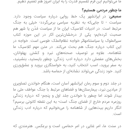
 می‌توانیم این فرم تقسیم قدرت را به ایران امروز هم تعمیم دهیم.
 چطور مردمی هستیم؟
میعی
: در ایرانشهر یک خط روایی درباره سیاست وجود دارد.
است - تا جایی‌که به نظریه سیاسی برمی‌گردد- خیلی به جنگ
تبط است. در ادبیات کلاسیک ایران ما از سیاست مُدُن یا شهر هم
بت کرده‌ایم؛ یکی از درخشان‌ترین آثار در این حوزه کتاب
رالملوک یا سیاستنامهاثر خواجه نظام‌الملک طوسی است. خواجه در
ن کتاب درباره جنگ هم بحث می‌کند. در متن مهم کلاسیک ما
هنامه، علاوه بر توصیف صحنه‌های نبرد و کشتی پهلوانان،
ش‌های مفصلی دارد درباره ادب زندگی: چطور بایستید، بنشینید،
 سفر بروید، اسب انتخاب کنید، به خواستگاری بروید و عشق‌ورزی
ید. خود زندگی می‌تواند نشانه‌ای از حماسه باشد.
 جلد دوم و سوم رمان ایرانشهر آسان است، هنگام خواندن تصاویری
 میادین نبرد، بیمارستان‌ها و فضاهای مرتبط با جنگ عواطف ملی ما
دار شوند اما چطور با خواندن جلد اول و پنجم- که درباره زندگی
زمره مردم خارج از فضای جنگ است- به این نقطه کانونی برسیم؟
گار داریم بیت‌هایی از شاهنامه را می‌خوانیم که درباره ادب زندگی
ست.
 سنت ما، امر غنایی در امر حماسی ا‌ست و برعکس. هنرمندی که