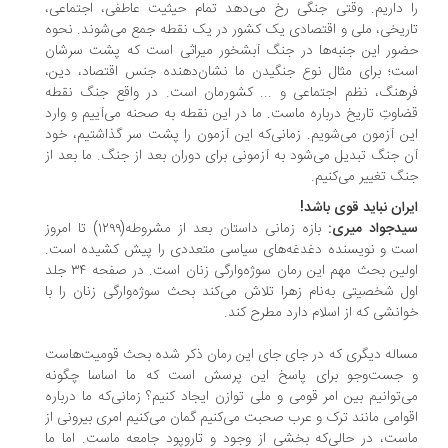
 داریم. وقتی جنگی رخ می‌دهد تمام حیثیت عاطفی، اجتماعی،
ریخی، ملی و اقتصادی یک کشور در یک نقطه جمع می‌شوند. نحوه
ور این جنبه‌ها در جنگ آبشخور میراثی است که پشت سرشان
ت؛ برای مثال نوع جنگیدن ما نشان‌دهنده جنس اقتصاد، دین،
هنگ، نظم اجتماعی و ... کشورمان است. در واقع جنگ نقطه
اوتِ تاریخ درباره ماست. ما در این نقطه به صحنه می‌آییم و وارد
ن آزمون می‌شویم. زمانی‌که این آزمون را پشت سر گذاشتیم، خود
 جنگ تبدیل می‌شود به آزمونی برای دوران بعد از جنگ. ما بعد از
گ تغییر می‌کنیم.
ران نباید قوی باشد!
دجواد میری:
بازه زمانی داستان بعد از مشروطه(۱۲۹۹) تا امروز
ت و نویسنده دغدغه‌های سیاسی متعددی را پیش کشیده ‌است.
اولین بحث مهم این رمان سوژه‌وارگی زنان است. در صفحه ۳۴ جلد
ل شخصیتی به‌نام زهرا تلاش می‌کند بحث سوژه‌وارگی زنان را با
انشی که از اسلام دارد مطرح کند.
اله دیگری که در جای جای این رمان ذکر شده بحث قومیت‌هاست
 جست‌وجو برای پاسخ این پرسش است که ما اساسا چگونه
‌توانیم بین امر قومی و ملی توازن ایجاد کنیم؟ زمانی‌که ما درباره
وامی مانند ترک و عرب صحبت می‌کنیم گمان می‌کنیم امری بیرونی از
ست، در حالی‌که بخشی از وجود و تاروپود جامعه ماست. اما ما