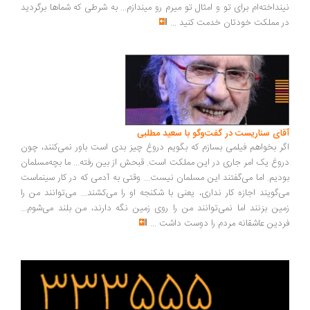
نینداخته‌ام برای تو و امثال تو میرم رو میندازم... به شرطی که شماها برگردید
در مملکت خودتان خدمت کنید
...
آقای سناریست در گفت‌وگو با سعید مطلبی
اگر بخواهم فیلمی بسازم که بگویم دروغ چیز بدی است باور نمی‌کنند، چون
دروغ یک امر جاری در این مملکت است. قبحش از بین رفته... ما بچه‌مسلمان
بودیم. اما می‌گفتند این مسلمان نیست... وقتی به آدمی که در کار سینماست
می‌گویند اجازه کار نداری، یعنی با شکنجه او را می‌کشند... می‌توانند من را
زمین بزنند اما نمی‌توانند من را روی زمین نگه دارند، من بلند می‌شوم...
فردین عاشقانه مردم را دوست داشت
...