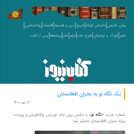
رمان خارجی
داستان کوتاه
تاریخ
دین و فلسفه
اقتصاد
روانشناسی
شعر
کودک و نوجوان
طرح جلد
فیلم
طنز
ریشه‌ها
پس از کتاب
یک نگاه نو به بحران افغانستان
06 مهر 1400
شماره جدید «
نگاه نو
» با عکس روی جلد لوریس چکناوُریان و پرونده
ویژه بحران افغانستان منتشر شد.