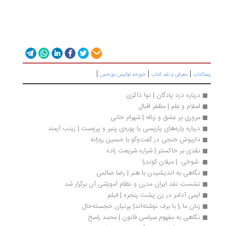
|
|
|
پساکتاب
معرفی و نقد کتاب
خورخه لوئیس بورخس
درباره دزد پادگان | نوا ذاکری
اسلام و علم | مظفر اقبال
مروری بر عشق و زباله | شهرام خانی
درباره پاره‌های پاریسی یا پوره‌ی پنیر و پروست | زینب آرمند
داریوش خنجی در گفت‌وگو با حسین روزانه
نقدی بر خاکستر | شراره شریعت زاده
 شوخی  | میلان کوندرا
نگاهی به اندیشیدن با هنر | رضا صائمی
نشست نقد ایران مدرن و نظام آموزشی آن برگزار شد
ایمی آدامز در زن پشت پنجره | فیلم
زنان ما را با برف نوشته‌اند| پرنیان خجسته‌حال
نگاهی به مفهوم سیاسی قانون | محمد راسخ