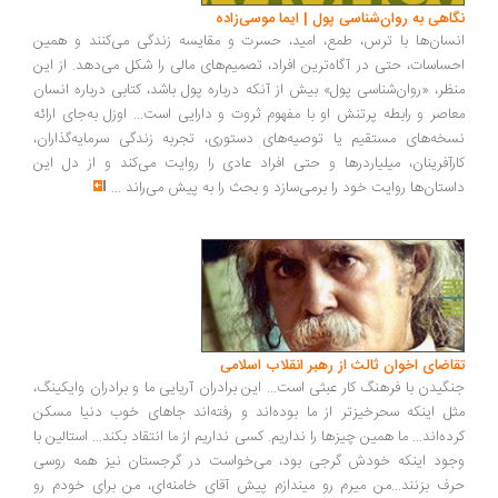
نگاهی به روان‌شناسی پول | ایما موسی‌زاده
انسان‌ها با ترس، طمع، امید، حسرت و مقایسه زندگی می‌کنند و همین
احساسات، حتی در آگاه‌ترین افراد، تصمیم‌های مالی را شکل می‌دهد. از این
منظر، «روان‌شناسی پول» بیش از آنکه درباره پول باشد، کتابی درباره انسان
معاصر و رابطه پرتنش او با مفهوم ثروت و دارایی است... اوزل به‌جای ارائه
نسخه‌های مستقیم یا توصیه‌های دستوری، تجربه زندگی سرمایه‌گذاران،
کارآفرینان، میلیاردرها و حتی افراد عادی را روایت می‌کند و از دل این
داستان‌ها روایت خود را برمی‌سازد و بحث را به پیش می‌راند
...
تقاضای اخوان ثالث از رهبر انقلاب اسلامی
جنگیدن با فرهنگ کار عبثی است... این برادران آریایی ما و برادران وایکینگ،
مثل اینکه سحرخیزتر از ما بوده‌اند و رفته‌اند جاهای خوب دنیا مسکن
کرده‌اند... ما همین چیزها را نداریم. کسی نداریم از ما انتقاد بکند... استالین با
وجود اینکه خودش گرجی بود، می‌خواست در گرجستان نیز همه روسی
حرف بزنند...من میرم رو میندازم پیش آقای خامنه‌ای، من برای خودم رو