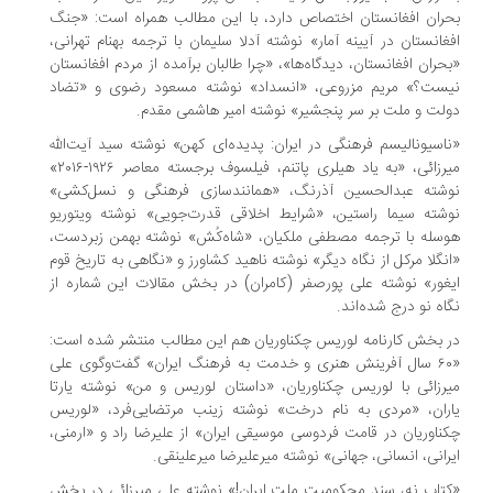
بحران افغانستان اختصاص دارد، با این مطالب همراه است: «جنگ
افغانستان در آیینه آمار» نوشته آدلا سلیمان با ترجمه بهنام تهرانی،
«بحران افغانستان، دیدگاه‌ها»، «چرا طالبان برآمده از مردم افغانستان
نیست؟» مریم مزروعی، «انسداد» نوشته مسعود رضوی و «تضاد
دولت و ملت بر سر پنجشیر» نوشته امیر هاشمی مقدم.
«ناسیونالیسم فرهنگی در ایران: پدیده‌ای کهن» نوشته سید آیت‌الله
میرزائی، «به یاد هیلری پاتنم، فیلسوف برجسته معاصر ۱۹۲۶-۲۰۱۶»
نوشته عبدالحسین آذرنگ، «همانندسازی فرهنگی و نسل‌کشی»
نوشته سیما راستین، «شرایط اخلاقی قدرت‌جویی» نوشته ویتوریو
هوسله با ترجمه مصطفی ملکیان، «شاه‌کُش» نوشته بهمن زبردست،
«انگلا مرکل از نگاه دیگر» نوشته ناهید کشاورز و «نگاهی به تاریخ قوم
ایغور» نوشته علی‌ پورصفر (کامران) در بخش مقالات این شماره از
نگاه نو درج شده‌اند.
در بخش کارنامه لوریس چکناوریان هم این مطالب منتشر شده است:
«۶۰ سال آفرینش هنری و خدمت به فرهنگ ایران» گفت‌وگوی علی
میرزائی با لوریس چکناوریان، «داستان لوریس و من» نوشته یارتا
یاران، «مردی به نام درخت» نوشته زینب مرتضایی‌فرد، «لوریس
چکناوریان در قامت فردوسی موسیقی ایران» از علیرضا راد و «ارمنی،
ایرانی، انسانی، جهانی» نوشته میرعلیرضا میرعلینقی.
«کتاب نه، سند محکومیت ملت ایران!» نوشته علی‌ میرزائی در بخش