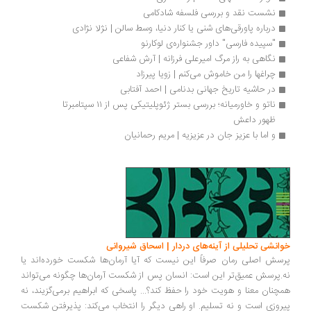
نشست نقد و بررسی فلسفه شادکامی
درباره پاورقی‌های شنی یا کنار دنیا، وسط سالن | نژلا نژادی
"سپیده فارسی" داور جشنواره‌ی لوکارنو
نگاهی به راز مرگ امیرعلی فرزانه | آرش شفاعی
چراغها را من خاموش می‌کنم | زویا پیرزاد
در حاشیه تاریخ جهانی بدنامی | احمد آفتابی
ناتو و خاورمیانه؛ بررسی بستر ژئوپلیتیکی پس از ۱۱ سپتامبرتا 
ظهور داعش
و اما با عزیز جان در عزیزیه | مریم رحمانیان
خوانشی تحلیلی از آینه‌های دردار | اسحاق شیروانی
پرسش اصلی رمان صرفاً این نیست که آیا آرمان‌ها شکست خورده‌اند یا
نه.پرسش عمیق‌تر این است: انسان پس از شکست آرمان‌ها چگونه می‌تواند
همچنان معنا و هویت خود را حفظ کند؟... پاسخی که ابراهیم برمی‌گزیند، نه
پیروزی است و نه تسلیم. او راهی دیگر را انتخاب می‌کند: پذیرفتن شکست