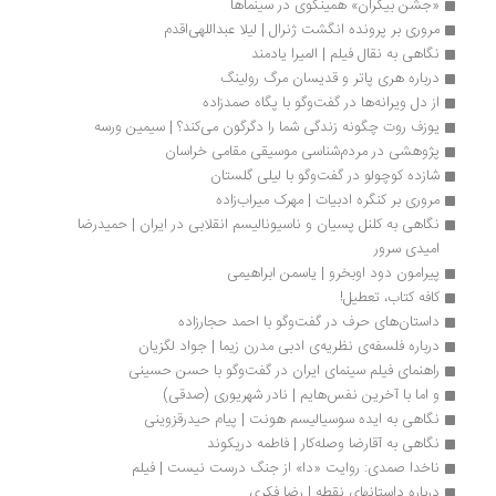
«جشن بیکران» همینگوی در سینما‌ها 
مروری بر پرونده انگشت ژنرال | لیلا عبداللهی‌اقدم
نگاهی به نقال فیلم | المیرا یادمند 
درباره هری پاتر و قدیسان مرگ رولینگ
از دل ویرانه‌ها در گفت‌وگو با پگاه صمدزاده 
یوزف روت چگونه زندگی شما را دگرگون می‌کند؟ | سیمین ورسه
پژوهشی در مردم‌شناسی موسیقی مقامی خراسان
شازده کوچولو در گفت‌وگو با لیلی گلستان
مروری بر کنگره ادبیات | مهرک میراب‌زاده
نگاهی به کلنل پسیان و ناسیونالیسم انقلابی در ایران | حمیدرضا 
امیدی سرور
پیرامون دود اوبخرو | یاسمن ابراهیمی
کافه کتاب، تعطیل!
داستان‌های حرف در گفت‌وگو با احمد حجارزاده
درباره فلسفه‌ی نظریه‌ی ادبی مدرن زیما | جواد لگزیان
راهنمای فیلم سینمای ایران در گفت‌وگو با حسن حسینی
و اما با آخرین نفس‌هایم | نادر شهریوری (صدقی)
نگاهی به ایده سوسیالیسم هونت | پیام حیدرقزوینی
نگاهی به آقارضا وصله‌کار | فاطمه دریکوند
ناخدا صمدی: روایت «دا» از جنگ درست نیست | فیلم
درباره داستانهای نقطه | رضا فکری