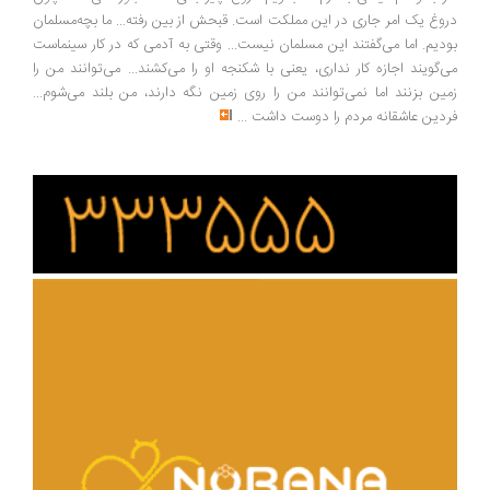
وغ یک امر جاری در این مملکت است. قبحش از بین رفته... ما بچه‌مسلمان
دیم. اما می‌گفتند این مسلمان نیست... وقتی به آدمی که در کار سینماست
‌گویند اجازه کار نداری، یعنی با شکنجه او را می‌کشند... می‌توانند من را
ین بزنند اما نمی‌توانند من را روی زمین نگه دارند، من بلند می‌شوم...
دین عاشقانه مردم را دوست داشت
...