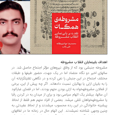
ف بابی‎نمایان انقلاب مشروطه
روطه جنبشی بود که از وفاق نیروهای مؤثر اجتماع حاصل شد. در
سال‎های اخیر دو نگاه متضاد اما در یک جهت، حضور طیف‎ها و طبقات
مختلف اجتماع در این جنبش را نفی کرده و در نگاهی تقلیل‎گرایانه آن
را به بابیان ازلی یا بهائیان نسبت داده‎اند. اگر چه پیش از این، برخی
از فعالان مشروطه‎خواه به ازلی ‎بودن متهم بودند، اما در فضای غبارآلود
آن سال‎ها، بیشتر یک اتهام سیاسی بود و برای از میدان به در کردن رقبا
یا مشروطه‎خواهان تلقی می‎شد. بعضی از افراد متهم هم فقط از لحاظ
پیشینه خانوادگی در این رده محسوب می‎شدند و از لحاظ عقیدتی به
چنین وجهی شناخته نمی‎شدند. این اتهام حال در زمانه ما در لفافه‎ای