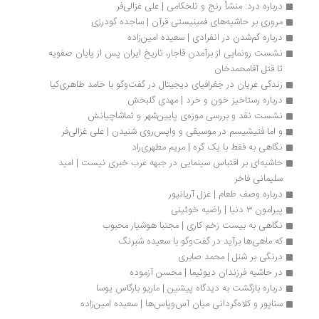
درباره درد: منشأ رنج و تلخکامی | علی غزالی‌فر
مروری بر حاشیه‌های فمینیستی قرآن | ساجده گودرزی
درباره گم‌شدن در انفرادی | سعیده امین‌زاده
نشست رونمایی از برآمدن قاجار، تاریخ ایران پس از پایان صفویه 
تا قتل آقامحمدخان
زندگی عریان در جغرافیای دیجیتال در گفت‌وگو با حامد طاهری‌کیا
درباره رستاخیز خون و خرد | مهدی گلبخش
نشست نقد و بررسی موزه‌ی پایین‏‌شهر و تماشاچیانش
و اما فتیشیسم در موسیقی و واپس‌روی شنیدن | علی غزالی‌فر
نگاهی به فقط با یک گره | مریم مطهری‌راد
حاشیه‌ای بر اقتباس سینمایی در جبهه غرب خبری نیست | امید 
سلیمانی فاخر
درباره وصف طعام | غزل آریانپور
پیرامون ۳ دنیا | راضیه خوئینی
نگاهی به بیست زخم کاری | مجتبا هوشیار محبوب
که ماهی‌ها برآید در گفت‌وگو با سعیده شبرنگ
درنگی بر شنل | محمد صابری
در حاشیه فرزندان دیوتیما | محسن آزموده
درباره بازگشت به دیدگاه پیشین | ماریو بارگاس يوسا
سناپور و کلاه‌گردانی میان آس‌وپاس‌ها | سعیده امین‌زاده