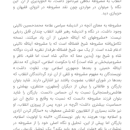
انقلاب به مشروطه نگاهی عبرت‎آموز داشت، نه الگوپذیری از آن. این
نگاه را می‎توان در مواردی چون نقد مشروطه در انزوای فقیهان و
زی دید.
روطه به معنای آنچه در اندیشه سیاسی علامه محمدحسین نائینی
ود داشت، در نگاه و اندیشه رهبر فقید انقلاب چندان قابل ردیابی
نیست: «مشروطه‎ای که آیت‎الله خمینی از آن یاد می‎کنند، نسخه
تکامل‌‌‎یافته مشروطه شیخ ‎فضل‎الله است که با مشروطه آیت‎الله نائینی
ادغام شده است. از یک‎ سو، شیخ ‎فضل‎الله طرفدار نظریه قدرت دوگانه
ه و شیخ بود (بدین معنا که حاکم، شاه است اما فقیه، ناظر و
مشروعیت‎بخش بر شاه است) که با حکومت اسلامی، آنچنان که مدنظر
آیت‎الله خمینی و بعدها جمهوری اسلامی بود، تفاوت داشت.»
یسندگان به مفهوم مشروطه و تلقی از آن نزد گردانندگان انقلاب که
دها در شورای انقلاب عضویت یافتند نیز اشاراتی دارند. شاید بتوان
زرگان و طالقانی را بیش از دیگران (مطهری، منتظری، بهشتی و
شمی‌رفسنجانی) نسبت به آن حساس دانست. بازرگان را شاید
وان فرزند مشروطه دانست که نسبت به وقایع و نتایج آن نیز
اسیت بیشتری داشت؛ اگرچه در دوره پس از پیروزی انقلاب، او
ز مانند بسیاری از انقلابیون تلاشش معطوف به «سازگار کردن آزادی
اسلام» بود؛ هرچند به باور نویسندگان، «البته با اولویت اسلام»،
زرگان اما پیش از این، تحلیل و نگاه اصلی خود را از مشروطه در
شتاری با نام «ملت ایران چه باید بکند؟ یک تحلیل تاریخی برای