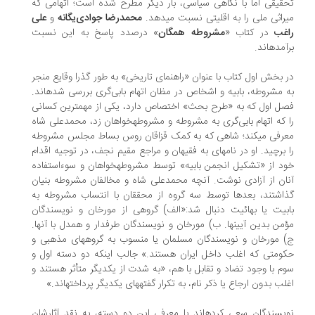
قیقی اما با نگاهی سیاسی، بار دیگر مطرح شده است؛ اتهامی که
راثی ملی را به اقلیتی نسبت می‎دهد.
محمدرضا جوادی‌یگانه
و
علی
غب
در کتاب «
مشروطه همگان
» درصدد پاسخ به این نسبت
مده‎اند.
 بخش اول کتاب با عنوان «راهنمای تاریخی» به طور گذرا وقایع منجر
به مشروطه، بابیه و اشخاص در مظان اتهام بابی‌گری بررسی شده‎اند.
فصل اول که به «طرح بحث» اختصاص دارد، یکی از مهم‎ترین کسانی
را که اتهام بابی‌گری به مشروطه و مشروطه‎خواهان زد، محمدعلی شاه
معرفی می‎کند؛ شاهی که به کمک قزاقان روس بساط مجلس مشروطه
را برچید. او در نامه‎ای به فقیهان و مراجع مقیم نجف، در توجیه اقدام
خود از «تشکیل انجمن بابیه» توسط مشروطه‎خواهان و سوءاستفاده
ان از آزادی نوشت. آنچه محمدعلی شاه و مخالفان مشروطه بنیان
اشتند، بعدها توسط سه گروه از محققان با انتساب مشروطه به
بیت یا بهائیت دنبال شد:«الف) گروهی از مورخان و نویسندگان
مؤمن بدین آیین‎ها. ب) مورخان و نویسندگان طرفدار و همدل با آنها.
ج) مورخان و نویسندگان مسلمان یا منسوب به گروه‎های مذهبی و
ومتی که اغلب داخل ایران هستند.» جالب اینکه دو دسته اول و
م با وجود تضاد و تقابل با هم، «به شدت از یکدیگر متأثر هستند و
ب بدون ارجاع یا ذکر نام، به تکرار گفته‎های یکدیگر پرداخته‎اند.»
نویسندگان سعی کرده‎اند با معرفی این دو دسته، به نقد آثارشان