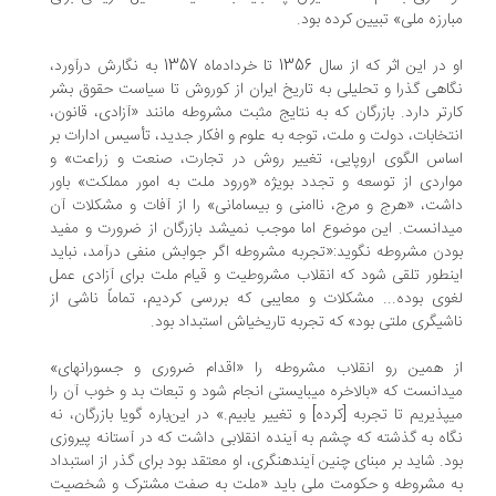
ارزه ملی» تبیین کرده بود.
او در این اثر که از سال 1356 تا خرداد‌ماه 1357 به نگارش درآورد،
اهی گذرا و تحلیلی به تاریخ ایران از کوروش تا سیاست حقوق بشر
رتر دارد. بازرگان که به نتایج مثبت مشروطه مانند «آزادی، قانون،
تخابات، دولت و ملت، توجه به علوم و افکار جدید، تأسیس ادارات بر
اس الگوی اروپایی، تغییر روش در تجارت، صنعت و زراعت» و
اردی از توسعه و تجدد بویژه «ورود ملت به امور مملکت» باور
داشت، «هرج‎ و مرج، ناامنی و بی‎سامانی» را از آفات و مشکلات آن
می‎دانست. این موضوع اما موجب نمی‎شد بازرگان از ضرورت و مفید
دن مشروطه نگوید:«تجربه مشروطه اگر جوابش منفی درآمد، نباید
این‎طور تلقی شود که انقلاب مشروطیت و قیام ملت برای آزادی عمل
وی بوده... مشکلات و معایبی که بررسی کردیم، تماماً ناشی از
د» که تجربه تاریخی‎اش استبداد بود.
از همین رو انقلاب مشروطه را «اقدام ضروری و جسورانه‎ای»
می‎دانست که «بالاخره می‎بایستی انجام شود و تبعات بد و خوب آن را
می‎پذیریم تا تجربه [کرده] و تغییر یابیم.» در این‌باره گویا بازرگان، نه
اه به گذشته که چشم به آینده انقلابی داشت که در آستانه پیروزی
بود. شاید بر مبنای چنین آینده‎نگری، او معتقد بود برای گذر از استبداد
ه مشروطه و حکومت ملی باید «ملت به صفت مشترک و شخصیت