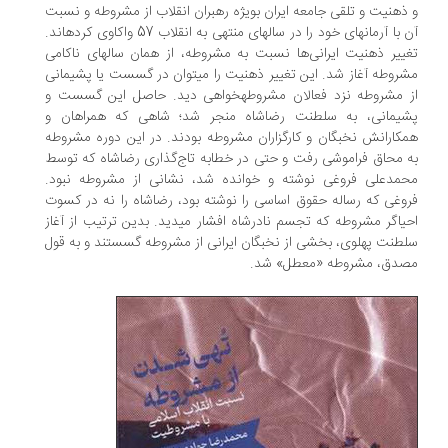
ذهنیت و تلقی جامعه ایران بویژه رهبران انقلاب از مشروطه و نسبت
آن با آرمان‎های خود را در سال‎های منتهی به انقلاب 57 واکاوی کرده‎اند.
تغییر ذهنیت ایرانی‌ها نسبت به مشروطه، از همان سال‎های ناکامی
مشروطه آغاز شد. این تغییر ذهنیت را می‎توان در گسست یا پشیمانی
از مشروطه نزد فعالان مشروطه‎خواهی دید. حاصل این گسست و
شیمانی، به سلطنت رضاشاه منجر شد؛ شاهی که همراهان و
کارانش نخبگان و کارگزاران مشروطه بودند. در این دوره مشروطه
 محاق فراموشی رفت و حتی در خطابه تاج‌گذاری رضاشاه که توسط
مدعلی فروغی نوشته و خوانده شد، نشانی از مشروطه نبود.
وغی که رساله حقوق اساسی را نوشته بود، رضاشاه را نه در کسوت
احیاگر مشروطه که تجسم نادرشاه افشار می‎دید. بدین ترتیب از آغاز
طنت پهلوی، بخشی از نخبگان ایرانی از مشروطه گسستند و به قول
صدق، مشروطه «معطل» شد.