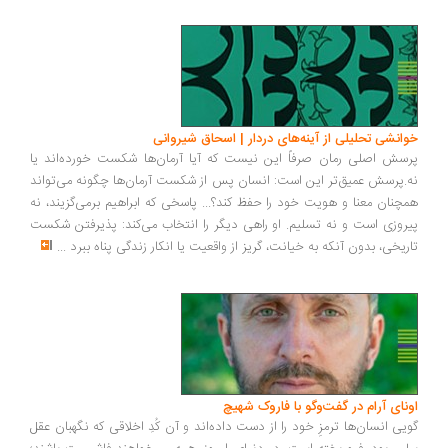
انشی تحلیلی از آینه‌های دردار | اسحاق شیروانی
سش اصلی رمان صرفاً این نیست که آیا آرمان‌ها شکست خورده‌اند یا
.پرسش عمیق‌تر این است: انسان پس از شکست آرمان‌ها چگونه می‌تواند
چنان معنا و هویت خود را حفظ کند؟... پاسخی که ابراهیم برمی‌گزیند، نه
روزی است و نه تسلیم. او راهی دیگر را انتخاب می‌کند: پذیرفتن شکست
ریخی، بدون آنکه به خیانت، گریز از واقعیت یا انکار زندگی پناه ببرد
...
ونای آرام در گفت‌وگو با فاروک شهیچ
یی انسان‌ها ترمزِ خود را از دست داده‌اند و آن کُدِ اخلاقی که نگهبان عقل