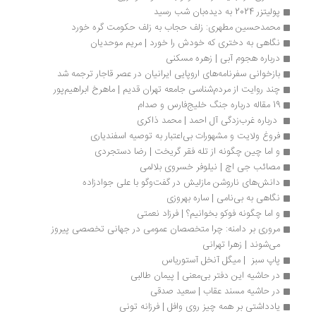
پولیتزر 2024 به دیده‌بان شب رسید
محمدحسین مطهری: زلف حجاب به زلف حکومت گره خورد
نگاهی به دختری که خودش را خورد | مریم موحدیان
درباره هجوم آبی | زهره مسکنی
بازخوانی سفرنامه‌های اروپایی ایرانیان در عصر قاجار ترجمه شد
چند روایت از مردم‌شناسی جامعه تهران قدیم | ماهرخ ابراهیم‌پور
19 مقاله درباره جنگ خلیج‌فارس و صدام
 درباره غرب‌زدگی آل احمد | محمد ذاکری
فروغ ولایت و مشهورات بی‌اعتبار به توصیه اسفندیاری
و اما چین چگونه از تله فقر گریخت | رضا دستجردی
مصائب جی اچ | نیلوفر خسروی بلالمی
دانش‌های ناروشن مازلیش در گفت‌و‌گو با علی جوادزاده
نگاهی به بی‌نامی | ساره بهروزی
و اما چگونه فوکو بخوانیم؟ | فرزاد نعمتی
مروری بر دامنه: چرا متخصصان عمومی در جهانی تخصصی پیروز 
می‌شوند | زهرا تهرانی
پاپ سبز  | میگل آنخل آستوریاس
در حاشیه این دفتر بی‌معنی | پیمان طالبی
در حاشیه مسند عقاب | سعید صدقی
یادداشتی بر همه ‌چیز روی وافل | فرزانه تونی