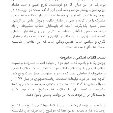
ردازند. در این میان، اثر دو نویسنده، تورج امینی و سید مقداد
وی‌رضوی، بیشتر موضوع نقد آنان قرار گرفته است؛ دو نویسنده در
 جبهه متضاد. گاه این دو نویسنده با دو بیان مختلف، مقصودی
ترک را مراد کرده و حتی در فقدان نظریه و روش علمی در اثرشان،
بسیار شبیه یکدیگرند. آنچه اما بابی‎نمایان انقلاب مشروطه از یاد
برده‎اند، حضور «اقشار مختلف و متنوعی چون روشنفکران، علمای
شیعه، تجار، زنان، ارمنی‎ها، قفقازی‎ها، ازلیان و عامه مردم» در این جنبش
ری و سیاسی است. همین ویژگی است که این انقلاب را شایسته
فت «همگان» ساخته است.
بت انقلاب اسلامی با مشروطه
ادی‌یگانه و راغب، کتاب دوم خود را درباره انقلاب مشروطه و نسبت
انقلاب اسلامی با آن انقلاب، اختصاص داده‎اند. نسبت انقلاب اسلامی
 مشروطه از مباحثی است که در دوره اصلاحات محل بحث واقع شد.
اگرچه ابتدا در دوره تبلیغات انتخابات ریاست‌جمهوری در سال 1376، از
حراف مشروطه گفته شد، اما بعد از انتخاب سید محمد خاتمی، ادامه
مشروطه و نسبت آن با انقلاب 57 موضوع بحث بود. شاید
ندگان بر آن بوده‎اند به این روایت پسینی پاسخ دهند.
از همین رو پژوهش خود را بر پایه «جامعه‎شناسی تاریخ» و «تاریخ
روحیات» قرار داده‎اند. بدین معنا که موضوع را در ظرف زمان نگریسته