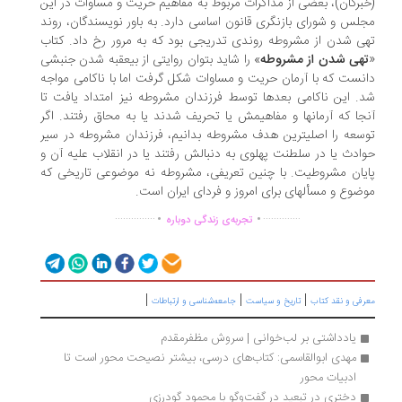
برگان)، بعضی از مذاکرات مربوط به مفاهیم حریت و مساوات در این
لس و شورای بازنگری قانون اساسی دارد. به باور نویسندگان، روند
تهی‎ شدن از مشروطه روندی تدریجی بود که به مرور رخ داد. کتاب
هی ‎شدن از مشروطه
» را شاید بتوان روایتی از بی‎عقبه ‎شدن جنبشی
نست که با آرمان حریت و مساوات شکل گرفت اما با ناکامی مواجه
. این ناکامی بعدها توسط فرزندان مشروطه نیز امتداد یافت تا
آنجا که آرمان‎ها و مفاهیمش یا تحریف شدند یا به محاق رفتند. اگر
توسعه را اصلی‎ترین هدف مشروطه بدانیم، فرزندان مشروطه در سیر
ادث یا در سلطنت پهلوی به دنبالش رفتند یا در انقلاب علیه آن و
یان مشروطیت. با چنین تعریفی، مشروطه نه موضوعی تاریخی که
ع و مسأله‎ای برای امروز و فردای ایران است.
.
.
...............
..............
تجربه‌ی زندگی دوباره
|
|
|
رفی و نقد کتاب
تاریخ و سیاست
جامعه‌شناسی و ارتباطات
یادداشتی بر لب‌خوانی | سروش مظفرمقدم
مهدی ابوالقاسمی: کتاب‌های درسی، بیشتر نصیحت محور است تا 
ادبیات محور 
دختری در تبعید در گفت‌وگو با محمود گودرزی