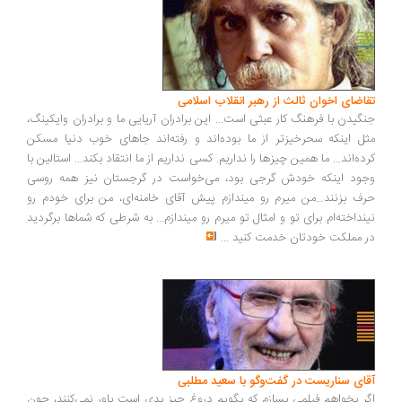
اضای اخوان ثالث از رهبر انقلاب اسلامی
گیدن با فرهنگ کار عبثی است... این برادران آریایی ما و برادران وایکینگ،
ل اینکه سحرخیزتر از ما بوده‌اند و رفته‌اند جاهای خوب دنیا مسکن
ده‌اند... ما همین چیزها را نداریم. کسی نداریم از ما انتقاد بکند... استالین با
ود اینکه خودش گرجی بود، می‌خواست در گرجستان نیز همه روسی
ف بزنند...من میرم رو میندازم پیش آقای خامنه‌ای، من برای خودم رو
نداخته‌ام برای تو و امثال تو میرم رو میندازم... به شرطی که شماها برگردید
 مملکت خودتان خدمت کنید
...
ای سناریست در گفت‌وگو با سعید مطلبی
ر بخواهم فیلمی بسازم که بگویم دروغ چیز بدی است باور نمی‌کنند، چون