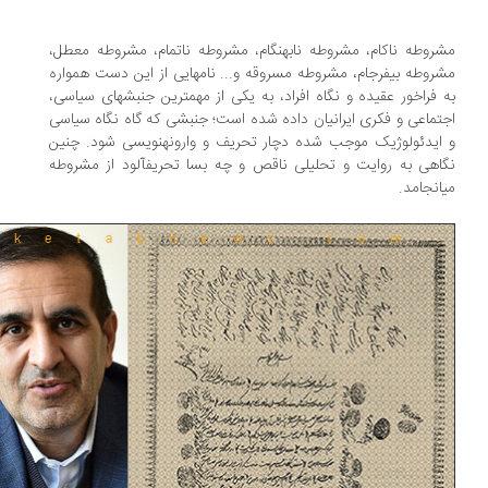
روطه ناکام، مشروطه نابهنگام، مشروطه ناتمام، مشروطه معطل،
مشروطه بی‎فرجام، مشروطه مسروقه و... نام‎هایی از این دست همواره
به فراخور عقیده و نگاه افراد، به یکی از مهم‎ترین جنبش‎های سیاسی،
تماعی و فکری ایرانیان داده شده است؛ جنبشی که گاه نگاه سیاسی
و ایدئولوژیک موجب شده دچار تحریف و وارونه‎نویسی شود. چنین
نگاهی به روایت و تحلیلی ناقص و چه بسا تحریف‎آلود از مشروطه
امد.