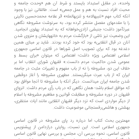
حد»، در مقابل استبداد بایستد و شرط آن هم «وحدت جامعه و
بت افراد نسبت به هم و عمل جمعی» است. طالقانی نیز با وجود
آنکه کتاب مهم «تنبیه‎الامه و تنزیه‎المله» اثر علامه محمدحسین نائینی
را با مقدمه‎ای مفصل منتشر کرده بود، به سرنوشت مشروطه نگاهی
عبرت‎آموز داشت؛ جنبشی آزادی‌خواهانه که به استبداد پهلوی انجامید.
این وضعیت نیز ناشی از «بازگشت مردم به خانه‎هایشان و منزوی‎ شدن
ان در قبال انقلابی» بود که خود کرده بودند. شاید بر مبنای همین
دغه بود که برای تصویب اصل شوراها در قانون اساسی جمهوری
اسلامی اهتمامی ویژه داشت؛ اهتمامی که می‎توان «برای بسط و
عمومی‎ شدن حاکمیت مردم دانست.» فقیهان شورای انقلاب اما بر
اف این دو، مشروطه را نه از باب مفهوم و تغییرات مثبت در جامعه
ایران که از باب عبرت می‎نگریستند. مطهری مشروطه را آغاز دو‌قطبی
‎شدن جامعه ایران می‎دانست. دیگر آنکه با مشروطه تا آنجا موافق بود
 موافق اسلام باشد؛ همان نگاهی که در باب رأی مردم داشت. انزوای
یهان در دوره مشروطه و مطابقت قوانین و مفاهیم مشروطه با اسلام
 دیگر مواردی است که نزد دیگر فقیهان انقلابی مانند آیات منتظری،
شتی و هاشمی‌رفسنجانی موضوعیت داشت.
مهم‎ترین بحث کتاب اما درباره رد پای مشروطه در قانون اساسی
جمهوری اسلامی است. این نسبت، روایتی درازدامن از پیش‎نویس
نون اساسی، نحوه بررسی آن، مجلس و بررسی نهایی قانون اساسی