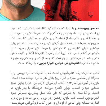
سن پوررمضانی
را از پادکست کتابگرد شناختم؛ پادکستری که علاوه
 لذت بردن از مصاحبه و در واقع گپ‌وگفت با مهمانانش در مورد حال
اوضاع‌شان و کتاب‌ها، از تسلطش بر عنوان و محتوای کتاب‌ها لذت
‌برم و همیشه در تمام طول گوش کردن به پادکست آماده‌ام برای
شتن عنوان کتاب‌هایی که خودش یا مهمانانش معرفی می‌کنند. با
دم می‌گفتم کسی که این‌قدر در مورد کتاب‌ها آگاهی دارد، کاش
ابی هم در موردشان می‌نوشت که بعد از کمی جست‌وجو متوجه
م که کتاب «
کتاب‌فروش خیابان ادوارد براون
» را نوشته است.
اب خاطرات یک کتاب‌فروش است که با تکنیک خاطره‌نویسی و با
رگاه اول‌شخص مفرد و ذکر تاریخ بالای هر خاطره نوشته شده است.
راوی در فروردین سال۱۳۹۳، کتاب‌فروشی‌ای درخیابان ادوارد براون ضلع
الی میدان انقلاب تهران افتتاح می‌کند. فروشگاه را پدر راوی در
تیار او گذاشته‌، به شرطی که طی یک سال پیش‌رو، پسرش سود
بل‌توجهی کسب کند. راوی ازهمان روز اول با زبانی ساده و روان و با
ارات طنازانه ولی تلخی از اوضاع ‌و احوال کتاب‌فروشی‌اش می‌نویسد.