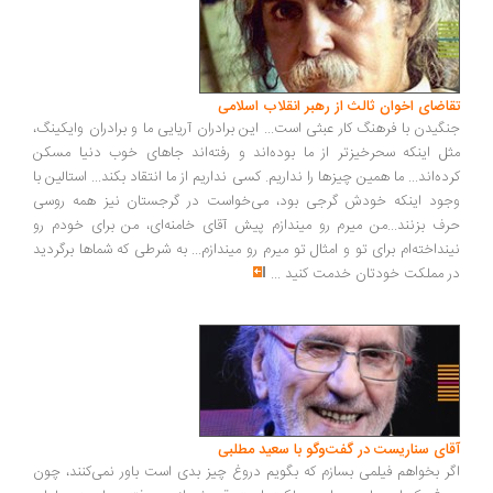
اضای اخوان ثالث از رهبر انقلاب اسلامی
گیدن با فرهنگ کار عبثی است... این برادران آریایی ما و برادران وایکینگ،
ل اینکه سحرخیزتر از ما بوده‌اند و رفته‌اند جاهای خوب دنیا مسکن
ده‌اند... ما همین چیزها را نداریم. کسی نداریم از ما انتقاد بکند... استالین با
ود اینکه خودش گرجی بود، می‌خواست در گرجستان نیز همه روسی
ف بزنند...من میرم رو میندازم پیش آقای خامنه‌ای، من برای خودم رو
نداخته‌ام برای تو و امثال تو میرم رو میندازم... به شرطی که شماها برگردید
 مملکت خودتان خدمت کنید
...
ای سناریست در گفت‌وگو با سعید مطلبی
ر بخواهم فیلمی بسازم که بگویم دروغ چیز بدی است باور نمی‌کنند، چون