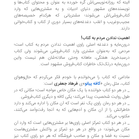
بته که روزانه‌نویسی‌اش گره خورده به‌ عنوان و محتوای کتاب‌ها و
یسنده‌های مشهور دنیای ادبیات و به مشتری‌هایی که وارد
اب‌فروشی‌اش می‌شوند؛ مشتریانی که هرکدام خصیصه‌های
یب‌وغریب و اغلب دغدغه‌های بسیار دوری از کتاب و کتاب‌خوانی
رند.
میت ندادن مردم به کتاب!
ون‌مایه و دغدغه اصلی راوی اهمیت ندادن مردم به کتاب است؛
دمی که به‌عنوان مشتری وارد کتاب‌فروشی می‌شوند ولی کتاب
سبدخرید هفتگی، ماهانه وحتی سالانه‌شان هم نیست واین
ون‌مایه درتک‌تک خاطرات کتاب‌فروش مشهود است.
دامی که کتاب را می‌خواندم با خودم فکر می‌کردم که حال‌وهوای
اب، مثل رمان «
کافه پیانو
»ی
فرهاد جعفری
است:
در هر دو کتاب خواننده با یک مکان خاص مواجه است؛ مکانی که در
ل روایت شخصیت پیدا می‌کند؛ یکی کافه و دیگری کتاب‌فروشی.
در هر دو رمان راوی یک نفر است که آن مکان را اداره می‌کند و دارد
طراتش را از آن مکان و آدم‌هایی که به آنجا رفت‌وآمد می‌کنند،
توب می‌کند.
در هر دو کتاب تمرکز اصلی راوی‌ها بر مشتری‌هایی است که وارد آن
ان می‌شوند؛ در واقع در هر دو تمرکز بر واکنش مشتری‌هاست
بت به فضا و مکان و صاحب فروشگاه که هر دو راوی کتاب نیز