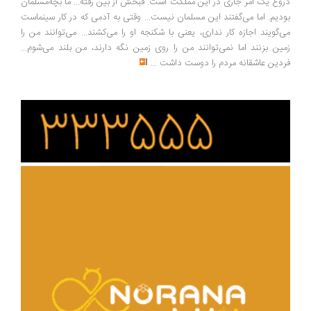
وغ یک امر جاری در این مملکت است. قبحش از بین رفته... ما بچه‌مسلمان
دیم. اما می‌گفتند این مسلمان نیست... وقتی به آدمی که در کار سینماست
‌گویند اجازه کار نداری، یعنی با شکنجه او را می‌کشند... می‌توانند من را
ین بزنند اما نمی‌توانند من را روی زمین نگه دارند، من بلند می‌شوم...
دین عاشقانه مردم را دوست داشت
...