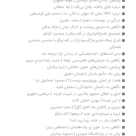
پیرامون زندگی‌نامه‌ی گرسنگی | مهسا مظهری
درباره بابای باکلاه، بابای بی‌کلاه | لیلا دهقان
درباره 1968 سالی که جهان را تکان داد | محمدتقی قزلسفلی
درنگی بر نویسنده خضرا | محمد صابری
نگاهی به مارسل پروست و ادراک زمان | غزاله بداقی
تصحیح ناسخ‌التواریخ در گفت‌وگو با جشمید کیانفر
شرح رساله قشیریه(گیسودراز) در گفت‌وگو با محسن محمدی 
فشارکی
متن استنطاق داستایفسکی در زندان تزار ترجمه شد
نگاهی به جنبش‌های فاشیستی نولته | حمید رضا امیدی سرور
پیرامون داستان‌های جنون اخلاقی | ثریا بیگدلی
بیلی باد، مأمور بادبان | هرمان ملویل
هفت تز اصلی پوپولیسم چیست؟ | محمود اسماعیل نیا
نگاهی به داستان خانوادگی | ساسان فقیه
امیل و خطای مشهور والدین در تربیت فرزند | مرتضی مطهری
از این اوستا | مهدی اخوان ثالث
مروری بر قاتلان ماه کامل (گل) | مجید استیری
کرونا و سرمایه‌داری علیه آب‌وهوا | گفت‌وگو
۳۰هزار دلار در خانه رویا پیدا شد!
نگاهی به رد خون بر پلک‌هایمان | مصطفی بیان
روان ما در بازداشتگاه صورتی | محبوبه زمانیان