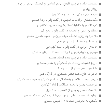
نشست نقد و بررسی تاریخ مردم شناسی و فرهنگ مردم ایران در 
روزگار پهلوی
خوف: من، دیگری است | لاله کشاورز
مکتب‌سازی از ادبیات فارسی در گفت‌وگو با رضا صمیم
تب ناتمام یا خاطرات مادر شهید حسین دخانچی
منتقدان ادبی و ادبیات در گفت‌وگو با دیو اگرز
بالاخره یه روزی قشنگ حرف می‌زنم | حمید ناصری مقدم
ایده عالی مستدام! | علی سرزعیم
 فانتزی ایرانی در گفت‌وگو با امید کوره‌چی
مروری بر دیباچه‌ای بر الهیات نظام‌مند | عرفان حکمتی
نشست نقد و بررسی بنده استاد هستم!
تاریخ فشرده پوشاک در گفت‌وگو با منظر محمدی
 شکسپیر هم دختر از آب درآمد! 
خاطرات حاج‌محمدجعفر مظاهری در قرارگاه عبور
بررسی روابط هاشمی رفسنجانی با امام خمینی و سیداحمد خمینی
در حاشیه زمین را بافتم، شکافتم | قباد آذرآیین
نشست نقد و بررسی از کاشغر تا استانبول
درباره اقتباس سینمایی از بهترین شکل ممکن | عاطفه جعفری
نگاهی به تجریش ساعت 10 | سهیل سماوی