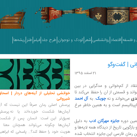
و فلسفه
اقتصاد
روانشناسی
شعر
کودک و نوجوان
طرح جلد
فیلم
طنز
ریشه‌ها
انی | گفت‌وگو
21 اسفند 1395
قاد از کم‌خوانی و مدگرایی در بین
اند و قسمتی از آن را حفظ می‌کند تا
خوانشی تحلیلی از آینه‌های دردار | اسحاق
دی
می‌خواند و نه
چوبک
. به
آل احمد
شیروانی
اپیتالیسم است و به همین خاطر مرغ
پرسش اصلی رمان صرفاً این نیست که آیا
آرمان‌ها شکست خورده‌اند یا نه.پرسش
عمیق‌تر این است: انسان پس از شکست
مین دوره
جایزه مهرگان ادب
به دلیل
آرمان‌ها چگونه می‌تواند همچنان معنا و
ازگویی تاریخ از دیدگاه همه لایه‌ها و
هویت خود را حفظ کند؟... پاسخی که ابراهی
ین رمان فارسی این جایزه انتخاب شده