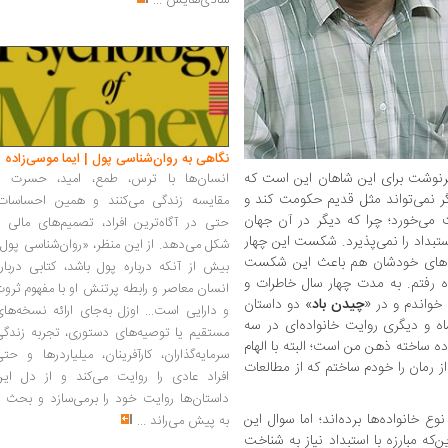
شادی‌هایش
...
نگاهی به روان‌شناسی پول | ایما موسی‌زاده
سرنوشت برای این شاهان این است که
انسان‌ها با ترس، طمع، امید، حسرت و
 نمی‌تواند مثل قدیم حکومت کند و
مقایسه زندگی می‌کنند و همین احساسات،
می‌خورد؛ چرا که دیگر در آن جهان
حتی در آگاه‌ترین افراد، تصمیم‌های مالی ر
ستبداد را نمی‌پذیرد. شکست این چهار
شکل می‌دهد. از این منظر، «روان‌شناسی پول
ری‌های خودشان هم باعث این شکست
بیش از آنکه درباره پول باشد، کتابی دربار
اه رفتم. به مدت چهار سال خاطرات و
انسان معاصر و رابطه پرتنش او با مفهوم ثرو
 خواندم و در «
چیدن باد
» دو داستان
و دارایی است... اوزل به‌جای ارائه نسخه‌ها
اه و دیگری روایت خانواده‌ای در سه
مستقیم یا توصیه‌های دستوری، تجربه زندگی
ده ساخته ذهن من است؛ البته با الهام
سرمایه‌گذاران، کارآفرینان، میلیاردرها و حت
از رمان را خودم ساختم که از مطالعات
افراد عادی را روایت می‌کند و از دل این
داستان‌ها روایت خود را برمی‌سازد و بحث ر
وع خانواده‌ها برده‌اند؛ اما سوال این
به پیش می‌راند
...
‌که مبارزه با استبداد نیاز به شناخت