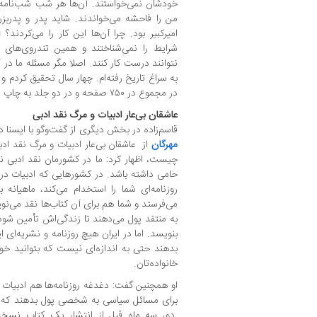
خودشان نمی‌خواستند. آن‌ها هر شب شب‌نامه‌ای
من را فاحشه می‌خواندند. شاید پدر و پدربز
امیرکبیر بود. چرا آن‌ها این کار را می‌کردند؟
ا
شرایط را نمی‌شناختند و همین تندروی‌های
نتوانند درست کار کنند. اصلا مگر مسئله ما در 
به سراغ تاریخ رفته‌ام. چهار سال تحقیق کردم 
در مجموع در ۷۵۰ صفحه و در دو جلد به چاپ رسید.
عاشقان بی‌عار ادبیات و مرگ نقد ادبی
قاسم‌زاده در بخش دیگری از گفت‌وگو با ایسنا د
مهرگان
از عاشقان بی‌عار ادبیات و مرگ نقد ا
چیست، اظهار کرد: ما در کشورمان نقد ادبی ندار
حامی داشته باشد. در کشورهایی که ادبیات در 
روزنامه‌ای شما را استخدام می‌کند، ماهیانه
می‌فرستد و شما هم برای آن کتاب‌ها نقد می‌نویس
به منتقد پول می‌دهند تا زندگی‌اش تأمین شود
بنویسد. اما در ایران هیچ روزنامه و نشریه‌ای ای
بدهند حتی به اندازه‌ای نیست که بتوانید خودت
خانواده‌تان.
او همچنین گفت: دغدغه روزنامه‌ها هم ادبیات 
برای مسائل سیاسی به شخصی پول بدهند که برا
دو، سه ماه قبل از انتشار یک کتاب نسخه‌ای