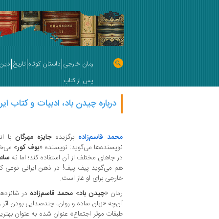
رمان خارجی
داستان کوتاه
تاریخ
دین 
پس از کتاب
درباره چیدن باد، ادبیات و کتاب ایر
محمد قاسم‌زاده
برگزیده
جایزه مهرگان
با انت
نویسنده‌ها می‌گوید: نویسنده «
بوف کور
» می‌خو
در جاهای مختلف از آن استفاده کند؛ اما نه
ساع
هم می‌گوید پیف پیف! در ذهن ایرانی نوعی ک
خارجی برای او غاز است.
رمان «
چیدن باد
»
محمد قاسم‌زاده
در شانزده
آن‌چه «زبان ساده و روان، چندصدایی بودن اثر و ب
طبقات موثر اجتماع» عنوان شده به عنوان بهتر