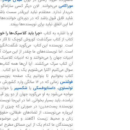
موراکامی
می‌خوانند. الان دیگر کسی ساراماگو ی
خریدار ندارد. معتقدم نباید این‌قدر سست باش
شاید قابل قبول باشد که در دوره‌ای خواننده‌ها
اما این اتفاق نباید برای نویسنده‌ها بیفتد.
او با اشاره به کتاب «
چرا باید کلاسیک‌ها را خوا
کتاب از کتاب سرگذشت کوروش کوچک تا آثار مد
است. نویسنده این کتاب می‌گوید شگفت‌انگیزت
است. اما نویسنده‌های ما چقدر از این میراث گذ
ادبیات جهان را می‌خوانند و نه ادبیات کلاسیک 
آن کتاب سرک می‌کشند. آیا آن‌ها همه کتاب‌
کتاب بخوانیم تا بتوانیم یک صفحه بنویسیم،
فوئنتس
زمانی که در ۱۶ سالگی وارد کشورش می‌شود یک نویسنده به او می‌گوید تو
تولستوی
،
داستایوفسکی
یا
شکسپیر
را خواند
مواجه می‌شود به او می‌گوید جهان از دو روز قب
نیامده‌، باید بسیار بخوانی. اما در این‌جا نویس
نویسنده پست‌مدرن؛ در صورتی که چیزی از آن
این‌باره می‌نویسند، از تضادهای طبقاتی، حقو
زنان و محیط زیست آگاهند و این موضوعات 
نویسندگان ما کدام یک از این مسائل مطرح است