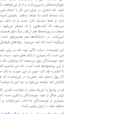
حق‌الزحمه‌اش را می‌پردازند و از او می‌خواهند 
شود. اما ناشران در ایران این کار را انجام نم
یک نسخه کتاب به منتقد بدهند. بنابراین ادبیات
دارد و اصلا دغدغه آنان است و نه ناشر حرف
می‌دهد که کتاب‌هایی را که منتشر می‌شود ن
مجلات و روزنامه‌ها هم آن‌قدر تنگ‌نظر هستند
نمی‌کنند. در دانشگاه‌ها هم همین‌طور است
این‌گونه است که نقد می‌میرد. نهادهای فرهنگی
این نویسنده درباره تأثیر نبود نقد بر روی نویس
این است که بسیاری از کتاب‌های خوب دیده نم
خود نویسندگان پول می‌دهند که برایشان نقد ب
از این پیشنهادها شده است، اما من حاضرم کتا
تا کتابم را نقد کند؛ چون در این صورت یا نقد 
اگر پول ندهم نقد منفی و در این‌جاست که ه
کتابش نقد نوشته می‌شود و دود این به چشم اد
او در پاسخ به این‌که چقدر از خوانده نشدن آثار
ایران متأثر از خود نویسندگان و آثاری است که 
بسیاری از نویسندگان ما کتاب نمی‌خوانند و ا
سطح سواد در ایران پایین است.
قاسم‌زاده افزود: زمانی در ایران
میلان کوندرا
و