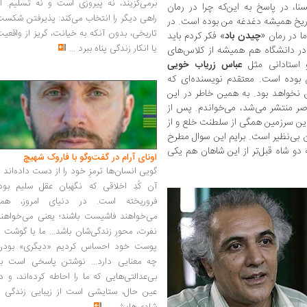
برمی‌گزیند، نه پیروزی است و نه تسلیم. ا
ا، در پاسخ به این‌که چرا در رمان
راهی دیگر را انتخاب می‌کند: پذیرفتن شکس
تاریخ همیشه دغدغه من بوده است. در
تاریخی، بدون آنکه به خیانت، گریز از واقعی
ا در رمان «
چیدن باد
» فکر کردم باید
یا انکار زندگی پناه ببرد
...
 در دانشگاه هم همیشه از کلاس‌های
 استادانی مثل
عباس زریاب خویی
 بوده است. معتقدم نویسنده‌ای که
نخواهد بود. به همین خاطر در این
اصر منتشر می‌شد، می‌خواندم. پس از
این سرزمین همگی از سلطنت خلع و از
ن بی‌نظیر است. برایم این سوال مطرح
 دو شاه قبل‌تر از این شاهان هم یکی
اونای آرام در گفت‌وگو با فاروک شهیچ‭
گویی انسان‌ها ترمزِ خود را از دست داده‌اند 
آن کُدِ اخلاقی که نگهبان عقل سلیم بود،
فروریخته است. در دنیای امروز، همه
می‌خواهند فاشیست باشند؛ یعنی می‌خواهند
نفرت، محورِ زندگی‌شان باشد... ما با گوشت 
پوست خود احساس کردیم «دیگری» بودن
چه معنایی دارد... نوشتن پاسخی است به
بی‌عدالتی‌هایی که ما را احاطه کرده‌اند، و د
عین حال، ستایشی است از زیبایی زندگی و