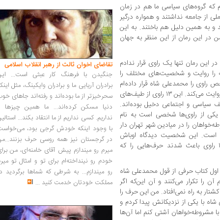
 که گروه‌های سیاسی ما هم در زمان
لی از جامعه نداشتند و همواره درگیر
ند و به همین دلیل هم باختند. به این
ن در این رمان از این منظر به جهان
باد» ۱۳ راوی دارد. من در این رمان تنها یک راوی قرار ندادم
تقاضای اخوان ثالث از رهبر انقلاب اسلامی
اوی نمی‌تواند یک محدود ۸۰ ساله را روایت و شخصیت‌های مختلف را
جنگیدن با فرهنگ کار عبثی است... این
ص راوی را محمدعلی شاه قرار داده‌ام
برادران آریایی ما و برادران وایکینگ، مثل اینک
و آخرین راوی فرح پهلوی است که مرگ شاه را روایت می‌کند. این ۱۳ راوی از طیف‌های
سحرخیزتر از ما بوده‌اند و رفته‌اند جاهای خو
ف سیاسی و اجتماعی دخیل بوده‌اند.
دنیا مسکن کرده‌اند... ما همین چیزها را
 یکی از راوی‌ها شخصی است به نام
نداریم. کسی نداریم از ما انتقاد بکند... استالی
خواهان را در میادین شهر تهران دار
با وجود اینکه خودش گرجی بود، می‌خواست
ده است. این شخصیت دیدگاه اوباش
در گرجستان نیز همه روسی حرف بزنند...من
قمه‌کش را نسبت به وقایع می‌گوید. این ۱۳ راوی باعث شدند حرف‌هایی را که
میرم رو میندازم پیش آقای خامنه‌ای، من برا
خودم رو نینداخته‌ام برای تو و امثال تو میر
 اول کتاب حرفی از قول محمدعلی شاه
رو میندازم... به شرطی که شماها برگردید د
 آن را تکرار می‌کنند و آن این‌که اگر
مملکت خودتان خدمت کنید
...
شتار به راه نمی‌افتاد. من این حرف را
اه با یکی از نزدیکانش پیدا کردم و
 با مشروطه‌خواهان آشتی کنم اما آن‌ها