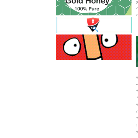
و
ت
ت
و
و
ر