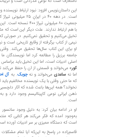
نامتعارف است که نوعی مدزدگی است و گریبانگ
این داستان‌نویس افزود: نبود ارتباط نویسنده و
جمعیت ۸۰ میلیونی تیراژ ۰
با هم ارتباط ندارند. علت دیگر این است که مثل
تخیل می‌کنیم و تحقیق نمی‌کنیم. در صورتی ک
نیمی از کتاب برگرفته از وقایع تاریخی است و 
او برای این کتاب سال‌ها تحقیق می‌کند. وقتی
جامعه برزیل را مطالعه کرد اما نویسندگان ما 
اصلی ادبیات است، اما این تخیل باید براساس آ
کور
» می‌خواند و قسمتی از آن را حفظ می‌کند تا
اما نه
ساعدی
می‌خواند و نه
چوبک
. به
آل اح
که ما حتی وقتی با یک نویسنده مخالفیم باید آثا
نخواند؟ همه این‌ها باعث شده که آثار دلچسبی 
ذهن ایرانی نوعی کاپیتالیسم وجود دارد و به
است.
او در ادامه بیان کرد: به دلیل وجود سانسور 
به‌وجود آمده که فکر می‌کند هر کتابی که من
است که دستگاه ممیزی بر سر ادبیات آورده اس
قاسم‌زاده در پاسخ به این‌که آیا تمام مشکلات