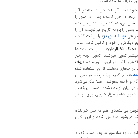
یر ادبیات ما شده است.
 خواننده دیگر علت خوانده نشدن آثار
است. در دهه ۴۰ در ایرانِ ۲۵ میلیونی تیراژ کتاب‌ها ۱۰ هزار نسخه بود، اما امروز با
۴۰ نسخه است. این نشان می‌دهد که نویسنده و خواننده
ا وقتی راجع به تاریخ می‌نویسم آن را
ه وقتی
یوسا
«
سور بز
» را نوشت گفت،
نیم دیگرش را خود او تخیل کرده است.
 «
جنگ آخرالزمان
» را نوشت مدت‌ها
بیشتر تخیل می‌کنند. تخیل البته رکن
گاهی باشد. در این‌جا نویسنده «
بوف
 در جاهای مختلف از آن استفاده کند؛
مد
هم می‌گوید پیف پیف! در صورتی
ر او را هم بخوانیم. اصلا مگر می‌شود
در ایران تولید نشود. ضمن این‌که در
 همین خاطر مرغ خارجی برای او غاز
نوعی بی‌اعتمادی هم در بین خواننده
تشر می‌شود سانسور شده و این بلایی
ت.
 ادبیات به سانسور مربوط است، گفت:‌