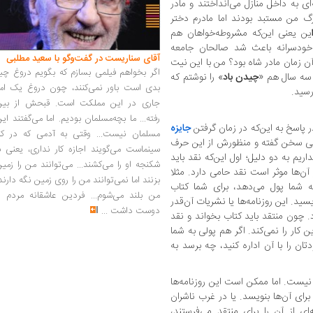
 به داخل منازل می‌انداختند و مادر
رگ من مستبد بودند اما مادرم دختر
ین یعنی این‌که مشروطه‌خواهان هم
 خودسرانه باعث شد صالحان جامعه
آقای سناریست در گفت‌وگو با سعید مطلبی
آن زمان مادر شاه بود؟ من با این نیت
اگر بخواهم فیلمی بسازم که بگویم دروغ چی
و سه سال هم «
چیدن باد
» را نوشتم که
بدی است باور نمی‌کنند، چون دروغ یک امر
جاری در این مملکت است. قبحش از بین
رفته... ما بچه‌مسلمان بودیم. اما می‌گفتند ای
ر پاسخ به این‌که در زمان گرفتن
جایزه
مسلمان نیست... وقتی به آدمی که در کار
دبی سخن گفته و منظورش از این حرف
سینماست می‌گویند اجازه کار نداری، یعنی ب
یم به دو دلیل؛ اول این‌که نقد باید
شکنجه او را می‌کشند... می‌توانند من را زمی
آن‌ها موثر است نقد حامی دارد. مثلا
بزنند اما نمی‌توانند من را روی زمین نگه دارند
 به شما پول می‌دهد، برای شما کتاب
من بلند می‌شوم... فردین عاشقانه مردم را
ید. این روزنامه‌ها یا نشریات آن‌قدر
دوست داشت
...
. چون منتقد باید کتاب بخواند و نقد
ن کار را نمی‌کند. اگر هم پولی به شما
ان را با آن اداره کنید، چه برسد به
نیست. اما ممکن است این روزنامه‌ها
ی آن‌ها بنویسد. یا در غرب ناشران
 از آن را برای منتقد می‌فرستند،