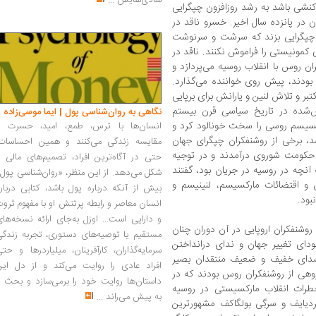
شادی‌هایش
...
نشی باشد به رشد روزافزون چپگرایی
 در پانزده سال اخیر. خسرو ناقد در
 چپگرایی بزند که سرشت و سرنوشت
کمونیستی را فراموش نکنند. ناقد در
ن روس با انقلاب روسیه می‌پردازد و
ت بودند، پیش روی خواننده می‌گذارد.
ر و تلاش لنین و یارانش برای برپایی
‌شده در تاریخ سیاسی قرن بیستم
نگاهی به روان‌شناسی پول | ایما موسی‌زاده
کسیسم روسی را سخت خونالود کرد و
انسان‌ها با ترس، طمع، امید، حسرت و
د، برخی از روشنفکران چپگرای جهان
مقایسه زندگی می‌کنند و همین احساسات،
 و حکومت شوروی درآمدند و در توجیه
حتی در آگاه‌ترین افراد، تصمیم‌های مالی ر
آنچه در روسیه در جریان بود، گفتند
شکل می‌دهد. از این منظر، «روان‌شناسی پول
 اقتضائات مارکسیسم، ‌لنینیسم و
بیش از آنکه درباره پول باشد، کتابی دربار
بود.
انسان معاصر و رابطه پرتنش او با مفهوم ثرو
و دارایی است... اوزل به‌جای ارائه نسخه‌ها
وشنفکران اروپایی در آن دوران چنان
مستقیم یا توصیه‌های دستوری، تجربه زندگی
ای تغییر جهان و ندای درانداختن
سرمایه‌گذاران، کارآفرینان، میلیاردرها و حت
 صدای خفیف و ضعیف منتقدان بصیر
افراد عادی را روایت می‌کند و از دل این
هی از روشنفکران روس بودند که در
داستان‌ها روایت خود را برمی‌سازد و بحث ر
 خطرات انقلاب مارکسیستی در روسیه
به پیش می‌راند
...
دیایف و سرگِی بولگاکف مشهورترین