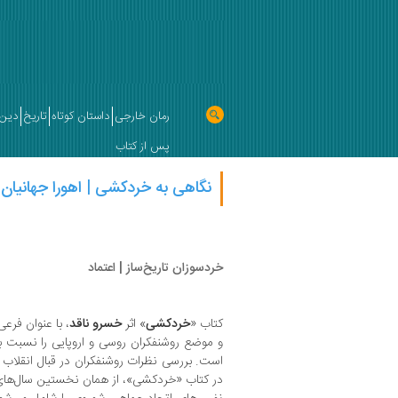
رمان خارجی
داستان کوتاه
تاریخ
دین 
پس از کتاب
نگاهی به خردکشی | اهورا جهانیان
خردسوزان تاریخ‌ساز | اعتماد
کتاب «
خردکشی
» اثر
خسرو ناقد
، با عنوان فرعی
و موضع روشنفکران روسی و اروپایی را نسبت به 
است. بررسی نظرات روشنفکران در قبال انقلاب 
در کتاب «خردکشی»، از همان نخستین سال‌های 