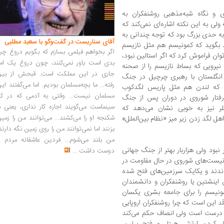
 و نگاه شبه‌مذهبی روشنفکران به
لی به این نکته اشاره‌ای نمی‌کند که
 به حدی بزرگ بود که توجه چندانی به
آقای سناریست در گفت‌وگو با سعید مطلبی
ند بگوید که کمونیسم هم مثل نازیسم
اگر بخواهم فیلمی بسازم که بگویم دروغ چی
وان فراموش کرد که اگر استالین نبود،
بدی است باور نمی‌کنند، چون دروغ یک امر
نیرویی که بساط نازیسم را از صحنه
جاری در این مملکت است. قبحش از بین
انگلستان با رهبری چرچیل در جنگ
رفته... ما بچه‌مسلمان بودیم. اما می‌گفتند ای
د که لندن هم مثل پاریس لگدکوب
مسلمان نیست... وقتی به آدمی که در کار
رفتار شوروی در دوران پس از جنگ
سینماست می‌گویند اجازه کار نداری، یعنی ب
لر نیز به خوبی نشان می‌دهد که
شکنجه او را می‌کشند... می‌توانند من را زمی
ل لگد زدن زیر میز «نظام بین‌الملل»
بزنند اما نمی‌توانند من را روی زمین نگه دارند
من بلند می‌شوم... فردین عاشقانه مردم را
بود ولی هزاربار بهتر از جنگ جهانی
دوست داشت
...
راین در نیمه اول دهه 1940 که کمونیست‌های شوروی در حال مقاومت در
راندند و یکایک سرزمین‌های فتح شده
 اینشتین یا روشنفکران و دانشمندان
مونیسم را برای جامعه بشری یکسان
قد این است که چرا روشنفکران اروپایی
 درست است ولی انصاف حکم می‌کند
ر کردن ارتش هیتلر و فتح برلین،