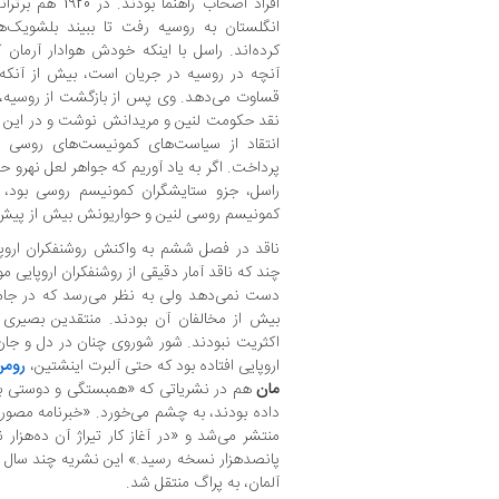
افراد اصحاب راهنم
انگلستان به روسیه رفت تا ببیند بلشویک‌
کرده‌اند. راسل با اینکه خودش هوادار آرما
آنچه در روسیه در جریان است، بیش از آنکه
قساوت می‌دهد. وی پس از بازگشت از روسیه، 
نقد حکومت لنین و مریدانش نوشت و در این کت
انتقاد از سیاست‌های کمونیست‌های روسی و
پرداخت. اگر به یاد آوریم که جواهر لعل نهرو
راسل، جزو ستایشگران کمونیسم روسی بود،
کمونیسم روسی لنین و حواریونش بیش از پیش 
ناقد در فصل ششم به واکنش روشنفکران اروپایی
چند که ناقد آمار دقیقی از روشنفکران اروپایی 
دست نمی‌دهد ولی به نظر می‌رسد که در جامع
بیش از مخالفان آن بودند. منتقدین بصیری
اکثریت نبودند. شور شوروی چنان در دل و جان
اروپایی افتاده بود که حتی آلبرت اینشتین،
رومن
مان
هم در نشریاتی که «همبستگی و دوستی با ر
داده بودند، به چشم می‌خورد. «خبرنامه مصور کا
منتشر می‌شد و «در آغاز کار تیراژ آن ده‌هزار
پانصدهزار نسخه رسید.» این نشریه چند سال 
آلمان، به پراگ منتقل شد.