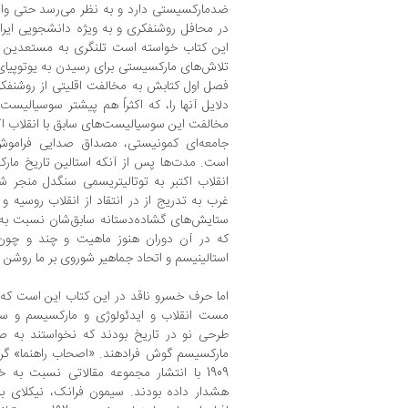
ضدمارکسیستی دارد و به نظر می‌رسد حتی واک
در محافل روشنفکری و به ویژه دانشجویی ایران
این کتاب خواسته است تلنگری به مستعدین
تلاش‌های مارکسیستی برای رسیدن به یوتوپیای 
فصل اول کتابش به مخالفت اقلیتی از روشنفکرا
دلایل آنها را، که اکثراً هم پیشتر سوسیالیس
مخالفت این سوسیالیست‌های سابق با انقلاب اکتب
جامعه‌ای کمونیستی، مصداق صدایی فراموش
است. مدت‌ها پس از آنکه استالین تاریخ مار
انقلاب اکتبر به توتالیتریسمی سنگدل منجر ش
غرب به تدریج از در انتقاد از انقلاب روسیه
ستایش‌های گشاده‌دستانه‌ سابق‌شان نسبت به 
که در آن دوران هنوز ماهیت و چند و چون و
استالینیسم و اتحاد جماهیر شوروی بر ما روشن ن
اما حرف خسرو ناقد در این کتاب این است که ر
مست انقلاب و ایدئولوژی و مارکسیسم و سود
طرحی نو در تاریخ بودند که نخواستند به
مارکسیسم گوش فرادهند. «اصحاب راهنما» گرو
1909 با انتشار مجموعه مقالاتی نسبت به
هشدار داده بودند. سیمون فرانک، نیکلای بر