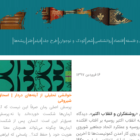
و فلسفه
اقتصاد
روانشناسی
شعر
کودک و نوجوان
طرح جلد
فیلم
طنز
ریشه‌ها
16 فروردین 1397
خوانشی تحلیلی از آینه‌های دردار | اسحاق
شیروانی
پرسش اصلی رمان صرفاً این نیست که آیا
 «
روشنفکران و انقلاب اکتبر
»، دیدگاه
آرمان‌ها شکست خورده‌اند یا نه.پرسش
انقلاب اکتبر روسیه بر آفتاب افکنده
عمیق‌تر این است: انسان پس از شکست
روسیه و عملکرد اتحاد جماهیر شوروی
آرمان‌ها چگونه می‌تواند همچنان معنا و
روی کار آمدن کمونیست‌ها تا آخرین
هویت خود را حفظ کند؟... پاسخی که ابراهی