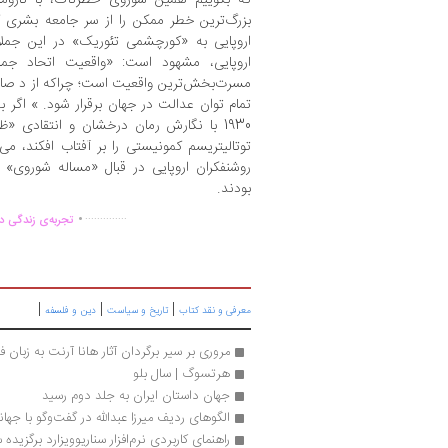
بزرگ‌ترین خطر ممکن را از سر جامعه بشری کم
اروپایی به «کورچشمی تئوریک» در این جملات 
اروپایی، مشهود است: «واقعیت اتحاد جما
مسرت‌بخش‌ترین واقعیت است؛ چراکه از د صاد
تمام توان عدالت در جهان برقرار شود. » اگر به
1930 با نگارش رمان درخشان و انتقادی «
توتالیتریسم کمونیستی را بر آفتاب افکند، می‌
روشنفکران اروپایی در قبال «مساله شوروی» 
بودند.
.
..............
تجربه‌ی زندگی دو
|
|
|
معرفی و نقد کتاب
تاریخ و سیاست
دین و فلسفه
مروری بر سیر برگردان آثار هانا آرنت به زبان ف
هرتسوگ | سال بلو
جهان داستان ایران به جلد دوم رسید 
الگوهای ردیف میرزا عبدالله در گفت‌وگو با جه