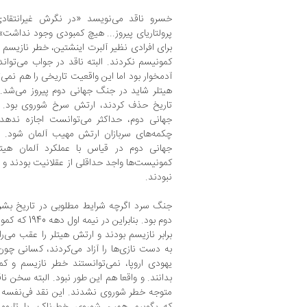
خسرو ناقد می‌نویسد «در نگرش غیرانتقادی
پرولتاریای پیروز... هیچ کمبودی وجود نداشت» و
برای افرادی نظیر آلبرت اینشتین، خطر نازیسم
کمونیسم نکردند. البته ناقد در جواب می‌توا
آدمخوار بود اما این واقعیت تاریخی را هم نمی‌ت
هیتلر شاید در جنگ جهانی دوم پیروز می‌شد. 
تاریخ حذف کردند، ارتش سرخ شوروی بود. 
جهانی دوم، حداکثر می‌توانست اجازه نده
چکمه‌های سربازان ارتش مهیب آلمان شود. 
جهانی دوم در قیاس با عملکرد آلمان هیت
کمونیست‌ها واجد حداقلی از عقلانیت بودند و اه
نبودند.
جنگ سرد اگرچه شرایط مطلوبی در تاریخ بشر ن
دوم بود. بناب
برابر نازیسم بودند و ارتش هیتلر را عقب می‌
به دست نازی‌ها را آزاد می‌کردند، کسانی چون
یهودی اروپا، نمی‌توانستند خطر نازیسم و ک
بدانند. و واقعا هم این طور نبود. البته سخن نا
متوجه خطر شوروی نشدند. این نقد فی‌نفسه
که بگوییم همین شوروی خطرناک، با تاروما