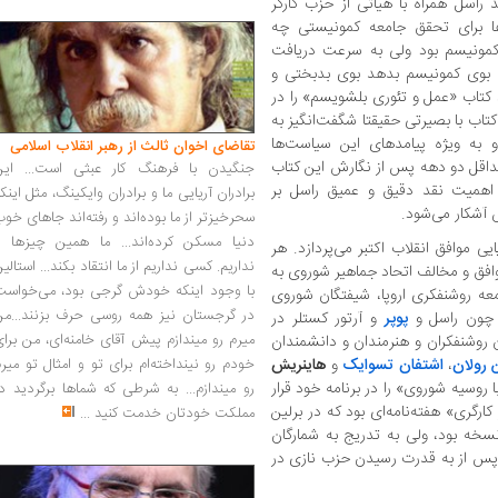
ا بودند. در 1920 هم برتراند راسل همراه با هیاتی از حزب کارگر
ها برای تحقق جامعه کمونیستی چه
ن کمونیسم بود ولی به سرعت دریافت
 بوی کمونیسم بدهد بوی بدبختی و
کتاب «عمل و تئوری بلشویسم» را در
اب با بصیرتی حقیقتا شگفت‌انگیز به
 به ویژه پیامدهای این سیاست‌ها
تقاضای اخوان ثالث از رهبر انقلاب اسلامی
 حداقل دو دهه پس از نگارش این کتاب
جنگیدن با فرهنگ کار عبثی است... این
 اهمیت نقد دقیق و عمیق راسل بر
برادران آریایی ما و برادران وایکینگ، مثل اینک
آشکار می‌شود.
سحرخیزتر از ما بوده‌اند و رفته‌اند جاهای خو
دنیا مسکن کرده‌اند... ما همین چیزها را
 موافق انقلاب اکتبر می‌پردازد. هر
نداریم. کسی نداریم از ما انتقاد بکند... استالی
موافق و مخالف اتحاد جماهیر شوروی به
با وجود اینکه خودش گرجی بود، می‌خواست
ه روشنفکری اروپا، شیفتگان شوروی
در گرجستان نیز همه روسی حرف بزنند...من
 چون راسل و
پوپر
و آرتور کستلر در
میرم رو میندازم پیش آقای خامنه‌ای، من برا
 روشنفکران و هنرمندان و دانشمندان
 رولان
،
اشتفان تسوایک
و
هاینریش
خودم رو نینداخته‌ام برای تو و امثال تو میر
وسیه شوروی» را در برنامه خود قرار
رو میندازم... به شرطی که شماها برگردید د
رگری» هفته‌نامه‌ای بود که در برلین
مملکت خودتان خدمت کنید
...
 نسخه بود، ولی به تدریج به شمارگان
پس از به قدرت رسیدن حزب نازی در