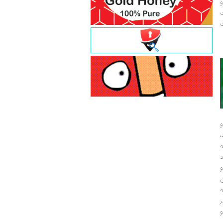
و
ت
ت
و
و
ر