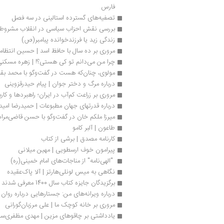
فارس
تصفیه‌های گسترده استالینی در سه فصل
بررسی نقش احزاب سیاسی در انقلاب مشروط
زندگی زید یا فرزندخوانده پبامبر(ص)
مروری بر ده سال با حافظ اسد | حسین انتظام
چرا من می‌دانم تو کی هستی؟! | زهره مسکن
مولوی، چنان‌که هست در گفت‌وگو با محمد بقا
درباره مرگ و دختر جوان | پیام حیدرقزوینی
مروری بر زراعت کم‌آب در ایران؛ راهبردها و کار
درباره قدرتهای جهان مطبوعات | حمیدرضا امی
میرزا ملکم خان در گفت‌وگو با حسن قاضی‌مرا
طاعون | آلبر کامو
کارنامه مصدق | برشی از کتاب
پیرامون خوف ارسطویی | مهین میلانی
 "الهی‌نامه" از مناجات‌های امام خمینی(ره) 
نگاهی به میس لونلی‌هارتز | آلا پاک‌عقیده
برگزیدگان جایزه کتاب سال 1400 معرفی شدند
درباره ویرانه‌های من: جستارهایی درباره‌ روان ر
مروری بر خانه کوچک ما | علی مرزبان‌گورانی
یادداشتی بر چاقوهای مزین | مهدی مظفری‌س