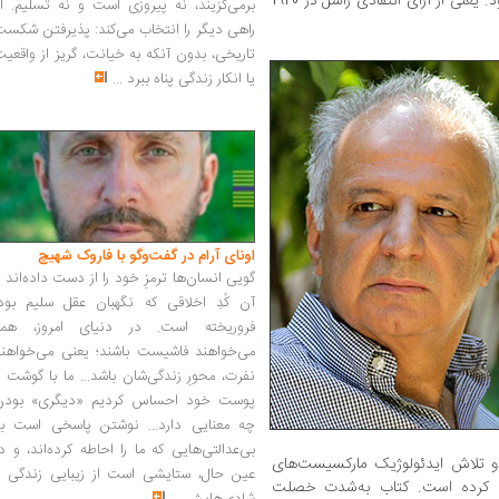
نفس‌های اتحاد جماهیر شوروی را شامل می‌شود. یعنی از آرای انتقادی راسل در 1920
برمی‌گزیند، نه پیروزی است و نه تسلیم. ا
راهی دیگر را انتخاب می‌کند: پذیرفتن شکس
تاریخی، بدون آنکه به خیانت، گریز از واقعی
یا انکار زندگی پناه ببرد
...
اونای آرام در گفت‌وگو با فاروک شهیچ‭
گویی انسان‌ها ترمزِ خود را از دست داده‌اند 
آن کُدِ اخلاقی که نگهبان عقل سلیم بود،
فروریخته است. در دنیای امروز، همه
می‌خواهند فاشیست باشند؛ یعنی می‌خواهند
نفرت، محورِ زندگی‌شان باشد... ما با گوشت 
پوست خود احساس کردیم «دیگری» بودن
چه معنایی دارد... نوشتن پاسخی است به
بی‌عدالتی‌هایی که ما را احاطه کرده‌اند، و د
یه و تلاش ایدئولوژیک مارکسیست‌های
عین حال، ستایشی است از زیبایی زندگی و
اه کرده است. کتاب به‌شدت خصلت