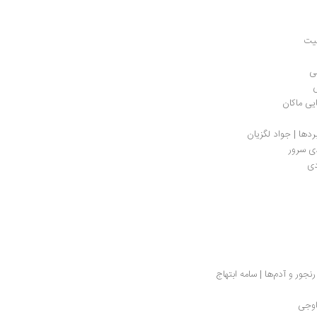
یت
ی
ی
یی ماکان
بردها | جواد لگزیان
دی سرور
دی
نجور و آدم‌ها | سامه ابتهاج
اوجی