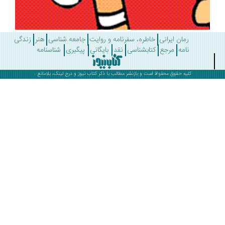
رمان ایرانی
خاطره، سفرنامه و روایت
جامعه شناسی
هنر
زندگی
نامه
مرجع
کتابشناسی
نقد
بایگانی
پیگیری
شناسنامه
کلیه حقوق محفوظ است و بازنشر مطالب با ذکر
کتاب نیوز
و درج لینک، بلامانع .