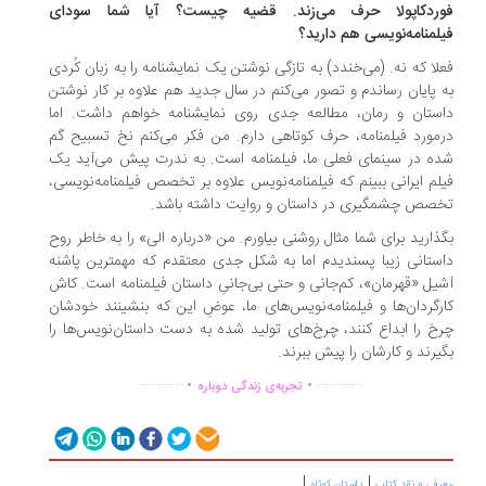
ردکاپولا حرف می‌زند. قضیه چیست؟ آیا شما سودای
لمنامه‌نویسی هم دارید؟
لا که نه. (می‌خندد) به تازگی نوشتن یک نمایشنامه را به زبان کُردی
 پایان رساندم و تصور می‌کنم در سال جدید هم علاوه بر کار نوشتن
ستان و رمان، مطالعه‌ جدی روی نمایشنامه خواهم داشت. اما
مورد فیلمنامه، حرف کوتاهی دارم. من فکر می‌کنم نخ تسبیح گم
ه در سینمای فعلی ما، فیلمنامه است. به ندرت پیش می‌آید یک
لم ایرانی ببینم که فیلمنامه‌نویس علاوه بر تخصص فیلمنامه‌نویسی،
صص چشمگیری در داستان و روایت داشته باشد.
ذارید برای شما مثال روشنی بیاورم. من «درباره‌ الی» را به خاطر روح
ستانی زیبا پسندیدم اما به شکل جدی معتقدم که مهمترین پاشنه
یل «قهرمان»، کم‌جانی و حتی بی‌جانیِ داستان فیلمنامه است. کاش
رگردان‌ها و فیلمنامه‌نویس‌های ما، عوضِ این که بنشینند خودشان
خ را ابداع کنند، چرخ‌های تولید شده به دست داستان‌نویس‌ها را
یرند و کارشان را پیش ببرند.
.
.
..............
...............
تجربه‌ی زندگی دوباره
|
|
رفی و نقد کتاب
داستان کوتاه