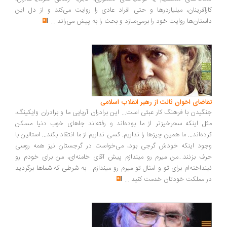
رآفرینان، میلیاردرها و حتی افراد عادی را روایت می‌کند و از دل این
ستان‌ها روایت خود را برمی‌سازد و بحث را به پیش می‌راند
...
اضای اخوان ثالث از رهبر انقلاب اسلامی
گیدن با فرهنگ کار عبثی است... این برادران آریایی ما و برادران وایکینگ،
ل اینکه سحرخیزتر از ما بوده‌اند و رفته‌اند جاهای خوب دنیا مسکن
ده‌اند... ما همین چیزها را نداریم. کسی نداریم از ما انتقاد بکند... استالین با
ود اینکه خودش گرجی بود، می‌خواست در گرجستان نیز همه روسی
ف بزنند...من میرم رو میندازم پیش آقای خامنه‌ای، من برای خودم رو
نداخته‌ام برای تو و امثال تو میرم رو میندازم... به شرطی که شماها برگردید
 مملکت خودتان خدمت کنید
...