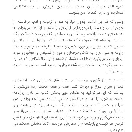
‌کنند. اما کتاب جدی نمی‌خرند. چون اساسا نیازی به کتاب
ی‌بینند. ببیند! این بحث دامنه‌های تربیتی و جامعه‌شناسی
ترده‌ای دارد. شما به من بگویید.
تی که در این کشور، بدون نیاز به علم و تربیت و ادب برخاسته از
ان کتاب و صرفا با برخورداری از برخی رانت‌ها و ابزارها، می‌توان به
 هدفی دست یافت، چه نیازی به خواندن کتاب وجود دارد؟ در یک
معه‌ توسعه‌یافته‌ دموکراتیک متعارف، دانش و توانایی و رفتار و
امل شما با جهان پیرامون، شغل و محیط اطراف، در چارچوب یک
ومه و سی. وی. به شکل حرفه‌ای و دور از تبعیض و سوگیری مورد
زیابی قرار می‌گیرد. مطالعات شما، نوشته‌هایتان، دانشگاهی که در آن
صیل کرده‌اید، مقالات و نوشته‌هایتان، توصیه‌نامه‌ معلمین و اساتید
مدیرانتان
عیت شما از قانون، روحیه‌ تیمی شما، سلامت روانی شما، ایده‌های
ب و میزان نبوغ و مهارت شما، همه و همه محک زده می‌شود تا
انند که آیا می‌توانید به عنوان دبیر بخش کتاب در فلان روزنامه
تخدام شوید یا نه. اما در کشور ما، منِ آقازاده، منِ بچه پولدار، منِ
رای رانت و آشنا و پارتی، اولا با یک سهمیه‌ ویژه در رتبه‌بندی و
تیازگیری ورود به دانشگاه صدها و هزاران نفر از شما جلو می‌افتم و
قت می‌گیرم و وارد می‌شوم، ثانیا سری به میدان انقلاب زده و با شل
دن سرِ کیسه پایان‌نامه‌ام را سفارش می‌دهم، ثالثا مشکل استخدامی
 ندارم.