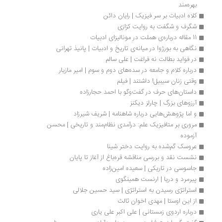
بهره‌مند
کلاه ادبیات بر سر فیزیک | رایان دائن
شگرف و شگفت به روایت کزازی
11 مقاله درباره‌ی هملت در مونالیزای ادبیات
نگاهی به بورژوا در میانه‌ی تاریخ و ادبیات | پانیذ تهرانی
در فواید بطالت نه فراغت | علی سالم
درباره کلام و جامعه در سده‌های دوم و سوم | امیر مازیار
وقتی زنان سیبیل! داشتند | فیلم
داستان‌های حرف در گفت‌وگو با احمد حجارزاده
آرزوهای بزرگ | چارلز دیکنز
و اما پژوهش‌هایی درباره شاهنامه | شریف شیرزاد
مروری بر متافیزیک علم: درآمدی نظام‌مند و تاریخی | محسن 
آزموده
عروسک گم‌شده به روایت دختر شینا
نشست نقد و بررسی مناقشه قره‌باغ از آغاز تا پایان
جاسوسی در تاریکی | سعیده امین‌زاده
پیرمرد و دریا | ارنست همینگوی
استراتژی رسیدن به استراتژی | سید حسین جلالی
از این اوستا | مهدی اخوان ثالث
درباره اردوی زمستانی | علی اکبر علی یاری