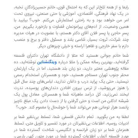
بعا و از همه تلخ‌تر این که به احتمال قوی، خانم حسین‌زادگانِ نخبه،
 یک نهاد فرهنگی، اقتصادی، آموزشی یا حتی صنعتی، نیروی تحت
ر من خواهد بود و به راحتی استثمارش می‌کنم. خوب؟ بیایید با
ین وضعیت، از آدم‌های پیرامونمان قضاوت و بازخورد بگیریم. من،
رِ حاجی یا پسر فلان آقای دکتر هستم، با عضویت در هیات مدیره‌
د شرکت، ثروت بسیار، شاسی بلند و مسئول دفتر و برج و منصب
رم با سفر خارجی و ظاهرا آراسته و خیلی چیزهای دیگر.
ا خانم جوانی هستید که مثلا از دانشگاه تهران دکترای فلسفه
فته‌اید، بهترین رساله‌ ممکن را مثلا درباره‌
ویتگنشتاین
نوشته‌اید، ده
اله‌ پژوهشی معتبر دارید، دو زبان بلد هستید، اما در یک آپارتمان
قر جنوب تهران مستاجر هستید، خود و همسرتان استخدام رسمی
ستید، حتی یک پراید درب و داغان ندارید، لباس‌های چند سال قبل
 هنوز می‌پوشید، از ترس بیرون افتادن دندان‌های پوسیده، ندرت
خند نمی‌زنید، کل درآمد ماهیانه شما و همسرتان معادل پول یک
شه ادکلن من است و حتی گرفتن یا از دست دادن یک مبلغ ناچیز
نصد هزار تومانی هم می‌تواند شما را خوشحال یا مغموم کند. خوب؟
فا به من بگویید. تمام دانش فلسفی شما، تسلط بی‌نظیر شما بر
بیات روسیه، اطلاعات بی‌نظیرتان در مورد تفسیر و تاویل متن، تسلط
زمان شما بر دو زبان فرانسه و انگلیسی، شناخت گسترده‌ شما در
رد فلسفه‌ آلمان، اطلاعات گسترده‌ شما در مورد متون کهن پارسی،