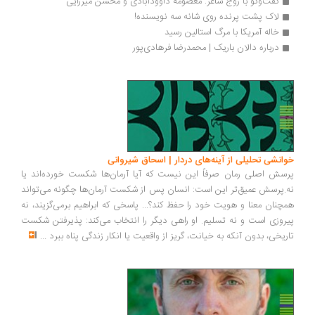
گفت‌وگو با زوج شاعر: معصومه داوودآبادی و محسن میرزایی‌ 
لاک پشت پرنده روی شانه سه نویسنده!
خاله آمریکا با مرگ استالین رسید
درباره دالان باریک | محمدرضا فرهادی‌پور
انشی تحلیلی از آینه‌های دردار | اسحاق شیروانی
سش اصلی رمان صرفاً این نیست که آیا آرمان‌ها شکست خورده‌اند یا
.پرسش عمیق‌تر این است: انسان پس از شکست آرمان‌ها چگونه می‌تواند
چنان معنا و هویت خود را حفظ کند؟... پاسخی که ابراهیم برمی‌گزیند، نه
روزی است و نه تسلیم. او راهی دیگر را انتخاب می‌کند: پذیرفتن شکست
ریخی، بدون آنکه به خیانت، گریز از واقعیت یا انکار زندگی پناه ببرد
...