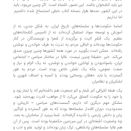
ز باید کتابخوان باشند. این تصور، اشتباه است. اگر چنین می‌بود، باید
 این کشور، صدها هزار نسخه کتاب خطی استنساخ شده داشتیم.
ا نداریم.
اسا حکومت‌ها و سلسله‌های تاریخ ایران، به شکل جدی، نه از
وزش و توسعه‌ سواد استقبال کرده‌اند نه از تاسیس کتابخانه‌های
یم. یک قشرِ الیت و برگزیده از شعرا و نویسندگان در کنار
ومت‌ها بوده‌اند و الباقی مردم، به ندرت به طرف خواندن و نوشتن
ته‌اند. ممکن است بگویید در مورد همه‌ کشورها چنین چیزی صدق
‌کند. خیر. حقیقتا چنین نیست. غالبا در ساختار سیاسی – اجتماعی
ران، باسوادبودن و توانایی خواندن و نوشتن، نه یک الزام و نیاز و
ت عمومی، بلکه یک نقش خاص بوده است. مردم به طور
ترده، یا باید دهقان روستایی بودند یا کسبه و اصناف شهری یا
کریان و نظامیان.
 طبقه‌ اشرافی کم شمار و کم جمعیت هم داشته‌ایم که یا تجار بود و
 خود را به حکومت الصاق می‌کرد تا از مواهب قدرت بهره‌مند شود.
کل مهم دیگری که داریم، گسست‌های سیاسی – تاریخی و
دودیت دوران اقتدار سلسله‌ها بوده که به طور گسترده و فراگیر،
ان و دانش پارسی را نادیده گرفته‌اند. شما ببینید از سامانیان به بعد،
 وضعیت آشفته‌ای در این سرزمین حکمفرما بوده است. پس از آن
 غالبا سلسله‌های پادشاهی، ترک زبان بوده‌اند و تولید علم و ادب و