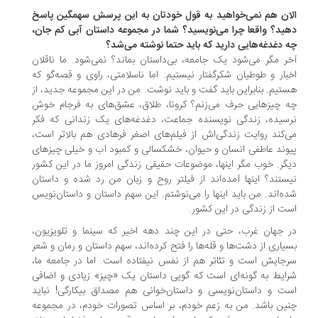
ان هم نمی‌خواهید به قول خودتان به این پرسش سهمگین پاسخ
ید؟ واقعا چرا می‌نویسید؟ شما در مجموعه داستان آبی کم جان،
 دغدغه‌هایی دارید که باید حتما نوشته می‌شد؟
ر مگر می‌شود یک جامعه، بی‌داستان بماند؟ نمی‌شود. ما ناقلان
بار و طوطیان شکرگفتار نیستیم. اما ناسلامتی، راوی و قصه‌گو که
تیم. بنابراین باید گفت و باید نوشت. من در این مجموعه‌ جدید، از
 چیزهایی حرف می‌زنم؟ کرونا، طلاق، عشق‌های به فرجام خوش
سیده، زندگی نویسنده جماعت، دغدغه‌های یک زندانی که فکر
‌کند روایت زندگی‌اش از فیلم‌های اصغر فرهادی هم بالاتر است،
وند عاطفی انسان و حیوان، خشکسالی و کمبود آب و خیلی چیزهای
گر. خوب مگر اینها، موضوعات حقیقی زندگی امروز ما در این کشور
ستند؟ اینها آمده‌اند از فیلتر روح و زبان من رد شده و داستان
ه‌اند. من باید اینها را می‌نوشتم. این سهم داستان و داستان‌نویس
ت از زندگی در این کشور.
 جهان غرب، حتی در این چند دهه‌ اخیر که سینما و تلویزیون،
یاری از دشت‌ها و قله‌ها را فتح کرده‌اند، سهم داستان و رمان و شعر
جایش است و تئاتر هم از نفس نیفتاده است. اما در جامعه‌ ما،
ایط به گونه‌ای است که گویی داستان یک «چیز» زیادی و اضافی
ت و داستان‌نویسی و داستان‌خوانی هم مصداق بیکارگی! نباید
ین باشد. من به زعم خودم، بر اساس تصورات خودم، در مجموعه