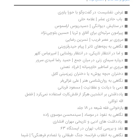
غرض نقشیست در گفت‌وگو با حورا یاوری
 باب حادی عشر | علامه حلی
در ستایش دیوانگی | دسیدریوس اراسموس
پیرامون مرثیه‌ای برای آفاق و ثریا | حسین بلوچی‌نژاد
مروری بر عصر فریب | نسرین رضایی
نگاهی به بچه‌های تانر | پیام حیدرقزوینی
و اما در انتظار تاریکی، در انتظار روشنایی | امیرعباس کلهر
درباره سیمای زنی در میان جمع | حمید رضا امیدی سرور
مروری بر اساطیر خاورمیانه | فرزاد نعمتی
دختران «بچه پوش» یا دختران زیرزمینی کابل
نگاهی به روان‌شناسی هنر | علی غزالی‌فر
دمی با دیانت و عقلانیت | مسعود قربانی
یادداشتی بر انشتین هرگز از فلش‌کارت استفاده نمی‌کرد | فضل 
الله توکلی
بازخوانی فقه شیعه در 18 جلد
نگاهی به نفوذ در موساد | سیدمحسن موسوی زاده
 یادداشت ‌های ادبی و تاریخی مهران افشاری
نقد و بررسی کتاب تهران در ایستگاه 63
نگاهی به انقلاب فرانسه: جنگ طبقاتی یا تصادم فرهنگی؟ | شیما 