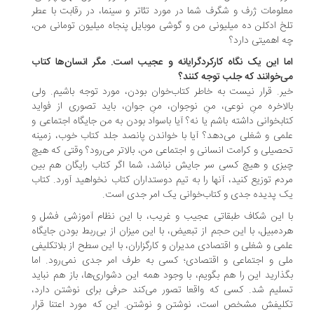
لومات ژرف و شگرف شما در مورد تئاتر و سینما، در رقابت با عطر
خ ادکلن ده میلیونی من و گوشی موبایل پنجاه میلیون تومانی من،
 اهمیتی دارد؟
ا این یک نگاه کارکردگرایانه و عجیب است. مگر انسان‌ها کتاب
‌خوانند که جلب توجه کنند؟
ر. قرار نیست به خاطر کتاب‌خوان بودن، مورد توجه باشیم. ولی
لاخره منِ نوعی، منِ نوجوان، منِ جوان، باید تصوری از فواید
ابخوانی داشته باشم یا نه؟ آیا باسواد بودن به من جایگاه اجتماعی و
می و شغلی می‌دهد؟ آیا با خواندن پانصد جلد کتاب خوب، زمینه‌
صیلی و کرامت انسانی و اجتماعی من، بالاتر می‌رود؟ وقتی که هیچ
زی و هیچ کسی سر جایش نباشد، شما اگر کتاب رایگان هم بین
دم توزیع کنید، آنها را به تیم دوستداران کتاب نخواهید آورد. کتاب
 پدیده‌ جدی و کتاب‌خوانی یک امر جدی است.
 این شکاف طبقاتی عجیب و غریب، با این نظام آموزشی فشل و
دمبیل، با این حجم از تبعیض، با این میزان از بی‌ربط بودن جایگاه
می و شغلی و اقتصادی مدیران و کارگزاران، با این سطح از بلاتکلیفی
ی و اجتماعی و اقتصادی؛ کسی به طرف امر جدی نمی‌رود. اما
ذارید این را هم بگویم، با وجود همه‌ این دشواری‌ها، باز هم نباید
لیم شد. کسی که واقعا تصور می‌کند حرفی برای نوشتن دارد،
لیفش مشخص است، نوشتن و نوشتن. این که مورد اعتنا قرار