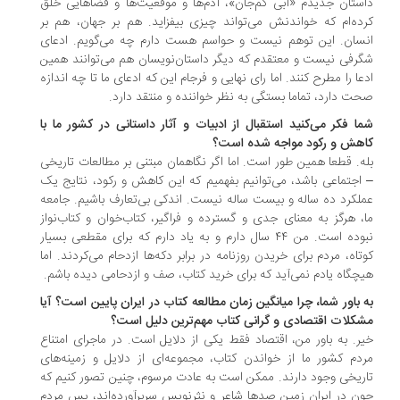
ستان جدیدم «آبی کم‌جان»، آدم‌ها و موقعیت‌ها و فضاهایی خلق
ده‌ام که خواندنش می‌تواند چیزی بیفزاید. هم بر جهان، هم بر
سان. این توهم نیست و حواسم هست دارم چه می‌گویم. ادعای
رفی نیست و معتقدم که دیگر داستان‌نویسان هم می‌توانند همین
عا را مطرح کنند. اما رای نهایی و فرجام این که ادعای ما تا چه اندازه
ت دارد، تماما بستگی به نظر خواننده و منتقد دارد.
ا فکر می‌کنید استقبال از ادبیات و آثار داستانی در کشور ما با
هش و رکود مواجه شده است؟
ه. قطعا همین طور است. اما اگر نگاهمان مبتنی بر مطالعات تاریخی
اجتماعی باشد، می‌توانیم بفهمیم که این کاهش و رکود، نتایج یک
لکرد ده ساله و بیست ساله نیست. اندکی بی‌تعارف باشیم. جامعه‌
، هرگز به معنای جدی و گسترده و فراگیر، کتاب‌خوان و کتاب‌نواز
نبوده است. من ۴۴ سال دارم و به یاد دارم که برای مقطعی بسیار
تاه، مردم برای خریدن روزنامه در برابر دکه‌ها ازدحام می‌کردند. اما
چگاه یادم نمی‌آید که برای خرید کتاب، صف و ازدحامی دیده باشم.
 باور شما، چرا میانگین زمان مطالعه‌ کتاب در ایران پایین است؟ آیا
کلات اقتصادی و گرانی کتاب مهم‌ترین دلیل است؟
ر. به باور من، اقتصاد فقط یکی از دلایل است. در ماجرای امتناع
دم کشور ما از خواندن کتاب، مجموعه‌ای از دلایل و زمینه‌های
ریخی وجود دارند. ممکن است به عادت مرسوم، چنین تصور کنیم که
ن در ایران زمین صدها شاعر و نثرنویس سربرآورده‌اند، پس مردم