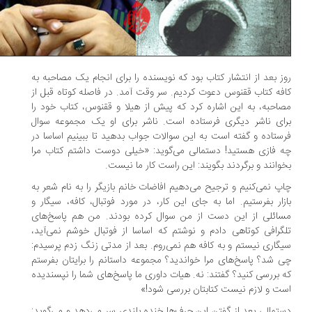
ز بعد از انتشار کتاب بود که نویسنده را برای انجام یک مصاحبه به
فه کتاب ققنوس دعوت کردیم. سر وقت آمد. در فاصله‌ کوتاه قبل از
احبه، به این اشاره کرد که پیش از هیلا و ققنوس، کتاب خود را
ای ناشر دیگری فرستاده است. ناشر برای او یک مجموعه سوال
ستاده و گفته است به این سوالات جواب بدهید تا ببینیم اساسا در
 فازی هستید! دستمالی می‌گوید: «خیلی دوست داشتم کتاب مرا
وانند و برگردند بگویند: این راست کار ما نیست.
پ نمی‌کنیم و ترجیح می‌دهیم افاضات خانم بازیگر را به نام شعر به
زار بفرستیم. اما به جای این کار، در مورد فوتبال، کافه، سیگار و
ائلی از این دست از من سوال کرده بودند. من هم پاسخ‌های
گرافی کوتاهی دادم و نوشتم که اساسا از فوتبال خوشم نمی‌آید،
گاری نیستم و به کافه هم نمی‌روم. بعد از مدتی زنگ زدم پرسیدم:
 شد؟ پاسخ‌های مرا خواندید؟ مجموعه داستانم را برایتان بفرستم
 بررسی کنید؟ گفتند: نه. هیات داوری ما پاسخ‌های شما را نپسندیده
ت و لازم نیست کتابتان بررسی شود!»
تمالی بعد از گفتن این حرف‌ها خنده‌ بلندی سر می‌دهد و می‌گوید: