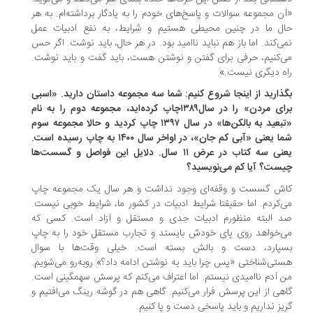
ن مجموعه سوالات و پاسخ‌های خودم را به یادگار برداشته‌ام. به هر
ل ما در چنین محیطی هستیم و شرایط، به نفع ادبیات عمل
ی‌کند. اما باز هم نباید ناامید بود. در هر حال، باید نوشت. اگر حس
‌کنیم، حرفی برای گفتن و نوشتن هست، باید گفت و باید نوشت.
ه دیگری نیست.»
ذارید از اینجا شروع کنیم: شما سه مجموعه داستان دارید. «اسبی
برای مردن» را در سال۱۳۸۹چاپ کرده‌اید، مجموعه دوم را به نام
«تبعید به بالکن‌ها» در سال ۱۳۹۷ چاپ کردید و حالا مجموعه سوم
شما یعنی «آبی کم جان»، در اواخر سال ۱۴۰۰ به چاپ رسیده است.
یعنی سه کتاب در عرض ۱۱ سال. دلایل این فواصل و گسست‌ها
ست؟ آیا کم می‌نویسید؟
ش گسست و وقفه‌ای وجود نداشت و هر سال یک مجموعه چاپ
‌کردم. اما حقیقتا شرایط ادبیات در کشور ما، شرایط خوبی نیست.
 البته منظورم ادبیات جدی و مستقل و آزاد است. کسی که
‌خواهد روی پای خودش بایستد و تجارب مستقل خود را به چاپ
پارد، دست و بالش بسته است. خیلی وقت‌ها با سوال
تی‌شناختی «پس چرا باید به نوشتن ادامه داد؟» روبه‌رو می‌شویم.
 آدم ناامیدی نیستم. اما اعتراف می‌کنم که پرسش سهمگینی است.
هی از این پرسش فرار می‌کنیم. گاهی هم در گوشه‌ رینگ می‌افتیم و
یز نداریم و باید پاسخی دست و پا کنیم.