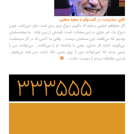
ای سناریست در گفت‌وگو با سعید مطلبی
ر بخواهم فیلمی بسازم که بگویم دروغ چیز بدی است باور نمی‌کنند، چون
وغ یک امر جاری در این مملکت است. قبحش از بین رفته... ما بچه‌مسلمان
دیم. اما می‌گفتند این مسلمان نیست... وقتی به آدمی که در کار سینماست
‌گویند اجازه کار نداری، یعنی با شکنجه او را می‌کشند... می‌توانند من را
ین بزنند اما نمی‌توانند من را روی زمین نگه دارند، من بلند می‌شوم...
دین عاشقانه مردم را دوست داشت
...