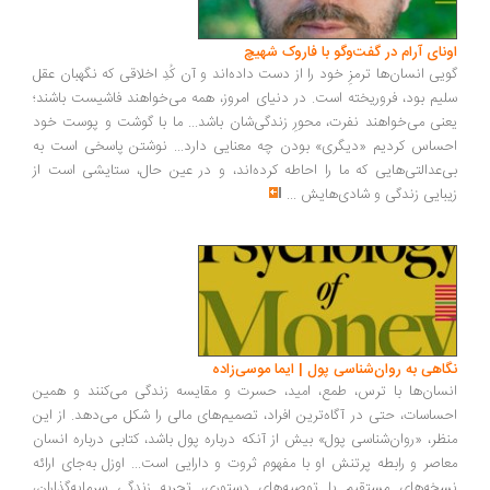
ونای آرام در گفت‌وگو با فاروک شهیچ
یی انسان‌ها ترمزِ خود را از دست داده‌اند و آن کُدِ اخلاقی که نگهبان عقل
یم بود، فروریخته است. در دنیای امروز، همه می‌خواهند فاشیست باشند؛
نی می‌خواهند نفرت، محورِ زندگی‌شان باشد... ما با گوشت و پوست خود
ساس کردیم «دیگری» بودن چه معنایی دارد... نوشتن پاسخی است به
‌عدالتی‌هایی که ما را احاطه کرده‌اند، و در عین حال، ستایشی است از
بایی زندگی و شادی‌هایش
...
اهی به روان‌شناسی پول | ایما موسی‌زاده
سان‌ها با ترس، طمع، امید، حسرت و مقایسه زندگی می‌کنند و همین
ساسات، حتی در آگاه‌ترین افراد، تصمیم‌های مالی را شکل می‌دهد. از این
ظر، «روان‌شناسی پول» بیش از آنکه درباره پول باشد، کتابی درباره انسان
اصر و رابطه پرتنش او با مفهوم ثروت و دارایی است... اوزل به‌جای ارائه
خه‌های مستقیم یا توصیه‌های دستوری، تجربه زندگی سرمایه‌گذاران،