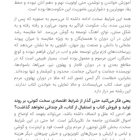
وزش خواندن و نوشتن، حتی اولویت نهم و دهم آنان نبوده و حفظ
ا، مهم‌ترین و دشوارترین ماموریت این حکومت‌ها بوده است.
ه‌ این شرایط سخت ادامه داشته تا می‌رسیم به صفویه که پس از
دین سده، یک حکومت فراگیر به وجود می‌آورد و رفته رفته و به
ل سنتی، نوای آهنگ توسعه به گوش می‌رسد. اما مقایسه‌ رشد
ران در آن دوران با همسایگان و به ویژه مقایسه با میزان پیوند
مانی با دانش و صنعت روز جهان، تابلویی به ما نشان می‌دهد که
رساخت‌های لازم برای توسعه‌ علم و ادب در ایران فراهم نبوده و کوچ
بگان، امری مرسوم و معمول بوده است. بسیار طبیعی است که در
اطع بعدی و در دوران قاجار و پهلوی نیز، میرزاها، باسوادها،
یسنده جماعت و ادبیاتی جماعت، محدود و کم‌شمار و تنها بوده‌اند.
ابراین، خطاست اگر کسی تصور کند که مثلا در دوران پهلوی، مردم
ی صف کتاب می‌ایستادند و حالا تمایلی به خواندن کتاب ندارند.
ن رشته سر دراز دارد.
نی فکر می‌کنید حتی گذار از شرایط اقتصادی سخت کنونی، بر روند
لید و فروش کتاب و استقبال از کتاب، اثر چندانی نخواهد گذاشت؟
 آدمی که عقل و انصاف داشته باشد، می‌تواند بفهمد که اوضاع و
وال اقتصادی جامعه‌ ما، تاثربرانگیز است. اما حتی در این شرایط
ت، بخش قابل توجهی از مردم برای فست فود و اینترنت و گوشی
لباس و آرایش و سریال‌های تلویزیونی و خیلی چیزهای دیگر هزینه