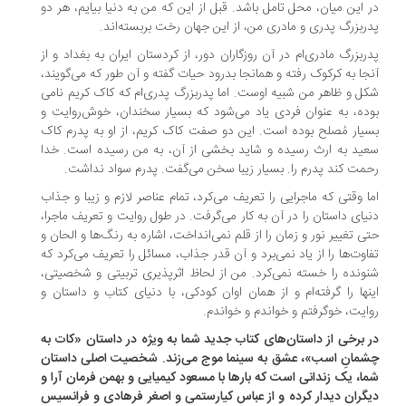
 این میان، محل تامل باشد. قبل از این که من به دنیا بیایم، هر دو
ربزرگ پدری و مادری من، از این جهان رخت بربسته‌اند.
ربزرگ مادری‌ام در آن روزگاران دور، از کردستان ایران به بغداد و از
جا به کرکوک رفته و همانجا بدرود حیات گفته و آن طور که می‌گویند،
ل و ظاهر من شبیه اوست. اما پدربزرگ پدری‌ام که کاک کریم نامی
ده، به عنوان فردی یاد می‌شود که بسیار سخندان، خوش‌روایت و
یار مُصلح بوده است. این دو صفت کاک کریم، از او به پدرم کاک
ید به ارث رسیده و شاید بخشی از آن، به من رسیده است. خدا
مت کند پدرم را. بسیار زیبا سخن می‌گفت. پدرم سواد نداشت.
ا وقتی که ماجرایی را تعریف می‌کرد، تمام عناصر لازم و زیبا و جذاب
یای داستان را در آن به کار می‌گرفت. در طول روایت و تعریف ماجرا،
ی تغییر نور و زمان را از قلم نمی‌انداخت، اشاره به رنگ‌ها و الحان و
اوت‌ها را از یاد نمی‌برد و آن قدر جذاب، مسائل را تعریف می‌کرد که
ونده را خسته نمی‌کرد. من از لحاظ اثرپذیری تربیتی و شخصیتی،
نها را گرفته‌ام و از همان اوان کودکی، با دنیای کتاب و داستان و
ایت، خوگرفتم و خواندم و خواندم.
 برخی از داستان‌های کتاب جدید شما به ویژه در داستان «کات به
مانِ اسب»، عشق به سینما موج می‌زند. شخصیت اصلی داستان
ا، یک زندانی است که بارها با مسعود کیمیایی و بهمن فرمان آرا و
گران دیدار کرده و از عباس کیارستمی و اصغر فرهادی و فرانسیس