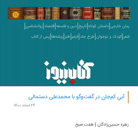
ان خارجی
داستان کوتاه
تاریخ
دین و فلسفه
اقتصاد
روانشناسی
ر
کودک و نوجوان
طرح جلد
فیلم
طنز
ریشه‌ها
پس از کتاب
آبیِ کم‌جان در گفت‌وگو با محمد‌علی دستمالی
24 اسفند 1400
ره حسین‌زادگان | هفت صبح