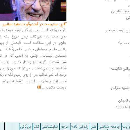
ی
نی
آقای سناریست در گفت‌وگو با سعید مطلبی
اگر بخواهم فیلمی بسازم که بگویم دروغ چی
بدی است باور نمی‌کنند، چون دروغ یک امر
جاری در این مملکت است. قبحش از بین
بمانیم؟
رفته... ما بچه‌مسلمان بودیم. اما می‌گفتند ای
مسلمان نیست... وقتی به آدمی که در کار
سینماست می‌گویند اجازه کار نداری، یعنی ب
شکنجه او را می‌کشند... می‌توانند من را زمی
مرانی شایسته
بزنند اما نمی‌توانند من را روی زمین نگه دارند
ی
من بلند می‌شوم... فردین عاشقانه مردم را
دوست داشت
...
سمیه مهرگان
از رمان
 اهدا شد
وایت
جامعه شناسی
هنر
زندگی نامه
مرجع
کتابشناسی
نقد
بایگانی