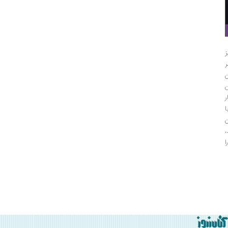
ز
ن
ا
ن
،