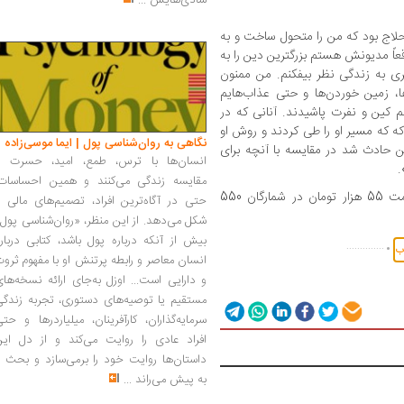
شادی‌هایش
...
حلاج بود که من را متحول ساخت و به
قعاً مدیونش هستم بزرگترین دین را به
ی به زندگی نظر بیفکنم. من ممنون
ا، زمین خوردن‌ها و حتی عذاب‌‌هایم
ین و نفرت پاشیدند. آنانی که در
که که مسیر او را طی کردند و روش او
نگاهی به روان‌شناسی پول | ایما موسی‌زاده
 من حادث شد در مقایسه با آنچه برای
انسان‌ها با ترس، طمع، امید، حسرت و
.
مقایسه زندگی می‌کنند و همین احساسات،
نشر ثالث این کتاب را در 300 صفحه به قیمت 55 هزار تومان در شمارگان 550
حتی در آگاه‌ترین افراد، تصمیم‌های مالی ر
شکل می‌دهد. از این منظر، «روان‌شناسی پول
.
بیش از آنکه درباره پول باشد، کتابی دربار
..............
اب
انسان معاصر و رابطه پرتنش او با مفهوم ثرو
و دارایی است... اوزل به‌جای ارائه نسخه‌ها
مستقیم یا توصیه‌های دستوری، تجربه زندگی
سرمایه‌گذاران، کارآفرینان، میلیاردرها و حت
افراد عادی را روایت می‌کند و از دل این
داستان‌ها روایت خود را برمی‌سازد و بحث ر
به پیش می‌راند
...