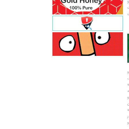
و
ت
ت
و
و
ر