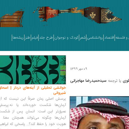
و فلسفه
اقتصاد
روانشناسی
شعر
کودک و نوجوان
طرح جلد
فیلم
طنز
ریشه‌ها
09 مهر 1399
لوی
یا ترجمه
سید‌حمیدرضا مهاجرانی
خوانشی تحلیلی از آینه‌های دردار | اسحاق
شیروانی
پرسش اصلی رمان صرفاً این نیست که آیا
آرمان‌ها شکست خورده‌اند یا نه.پرسش
عمیق‌تر این است: انسان پس از شکست
آرمان‌ها چگونه می‌تواند همچنان معنا و
هویت خود را حفظ کند؟... پاسخی که ابراهی