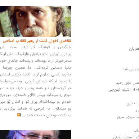
تقاضای اخوان ثالث از رهبر انقلاب اسلامی
جنگیدن با فرهنگ کار عبثی است... این
فریان
برادران آریایی ما و برادران وایکینگ، مثل اینک
سحرخیزتر از ما بوده‌اند و رفته‌اند جاهای خو
دنیا مسکن کرده‌اند... ما همین چیزها را
نمایی شد
نداریم. کسی نداریم از ما انتقاد بکند... استالی
با وجود اینکه خودش گرجی بود، می‌خواست
رحمن نجل رحیم
در گرجستان نیز همه روسی حرف بزنند...من
میرم رو میندازم پیش آقای خامنه‌ای، من برا
خودم رو نینداخته‌ام برای تو و امثال تو میر
 انصاری
رو میندازم... به شرطی که شماها برگردید د
ی
مملکت خودتان خدمت کنید
...
ا امیدی سرور
تاب
| استفان کینزر