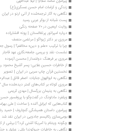
پیرامون ساشا، سلام! | لیلا عبداللهی
زندگی و کرامات امام حسن عسگری(ع)
نگاهی به آثار ترجمه‌شده از آنی ارنو در ایران
پست شبانه از بوکر عربی رسید
روایت اربعین در ۷۰ صفحه رنگی
درباره امپراتور پرتغالستان | پونه افشارزاده
مروری بر دکتر ژیواگو | مرتضی منصف
چرا با ترکیب «علم و دین» مخالفم؟ | رسول جع
نشست نقد و بررسی جامعه‌نگاری عهد قاجار
مروری بر فرهنگ دولتمدار | محسن آزموده
از خاطرات حسین علایی؛ پسر آشیخ محمود رو
نخستین قرآن چاپ سربی در ایران | تصویر
نگاهی به ابوالهول جنایات: اصغر قاتل | عبدال
مروری کوتاه بر کتاب‌های کمتر دیده‌شده سال 1402 | شبنم کهن‌چی
نگاهی به یتیمان بزرگسال | مهد‌ی کریمی
ویلفرد مادلونگ در گفت‌وگو با پروفسور حسن
كتاب‌هایی كه ایزابل آلنده را ساخت | علی بهرام
پیرامون داستان همیشگی گنچاروف | حمید رض
بومی‌سازی رئالیسم جادویی در ایران نقد شد
چگونه ویتنام با آمریکا آشتی کرد؟ | برشی از ک
نگاهی به خاطرات جیوکوندا بللی: عشق و جنگ 