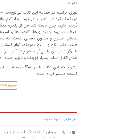
قدرت... .
نوری ابراهیم در مقدمه این کتاب می‌نویسد: «
من کمک کرد این تغییر را در خود ایجاد کنم. وا
گردنم دارد، چون باعث شد من از پنجره دیگر
اضطرابات روحی؛ بیماری‌ها، کابوس‌ها و امیده
هستم. ممنون و مدیون کسانی هستم که تخم ک
هیئت دکتر فالح و ... رخ نمودند،‌ تمام کسانی 
را برگزیدند. این را می‌گویم هر چند آنچه بر
حلاج اتفاق افتاد، بسیار کوچک و ناچیز است...»
نسخه منتشر کرده است.
.
...............
هر روز با کت
|
|
رمان خارجی
تاریخ و سیاست
زن ژاپنی و رمان در گفت‌وگو با ناتسئو کرینو