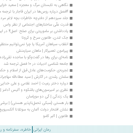
نگاهی به تابستان مرگ و معجزه | سعید خزای
4فصل درباره روس‌ها در ایران قاجار با ترجمه محمد آقاجری
جلد سیزدهم از دفترچه خاطرات بچه لاغر مرد
قدرت علّی ساختارهای اجتماعی از نظر واس
یادداشتی بر ماموریتی برای صلح: اصل4 در ایران| آسیه اسدپور
جک لندن، طاعون سرخ و کرونا
انقلاب سیاهان آمریکا یا چرا نمی‌توانیم منتظر 
پیرامون تعمیرکار | ماهان سیارمنش
نامه‌ای برای رها در گفت‌وگو با ساجده تقی‌زاده
جامعه شناسی ادبیات در 10 فصل ترجمه شد
تجربه‌‌ی حکومت‌های عادل قبل از اسلام و حک
سلمان رشدی در آثارش | سید عطاءالله مهاجران
درباره دختر رعیت | احمد غلامی و علی خدایی
نظری بر امبرسون‌های باشکوه و آلیس آدامز | 
یک زندگی | گی دو موپاسان 
بار هستی (سبکی تحمل‌ناپذیر هستی) | برشی 
نشان افتخار دولت آلمان به سوتلانا آلکسیویچ
طاعون | آلبر کامو
رمان ایرانی
خاطره، سفرنامه و ر