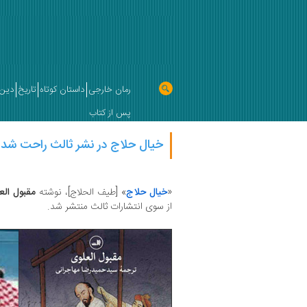
رمان خارجی
داستان کوتاه
تاریخ
دین 
پس از کتاب
خیال حلاج در نشر ثالث راحت شد
«
خیال حلاج
» [طیف الحلاج]، نوشته
مقبول الع
از سوی انتشارات ثالث منتشر شد.