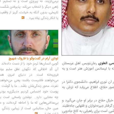
برمی‌گزیند، نه پیروزی است و نه تسلیم. ا
راهی دیگر را انتخاب می‌کند: پذیرفتن شکس
تاریخی، بدون آنکه به خیانت، گریز از واقعی
یا انکار زندگی پناه ببرد
...
اونای آرام در گفت‌وگو با فاروک شهیچ‭
ی العلوی
رمان‌نویس اهل عربستان
گویی انسان‌ها ترمزِ خود را از دست داده‌اند 
ه با لیسانس آموزش هنر است و به
آن کُدِ اخلاقی که نگهبان عقل سلیم بود،
فروریخته است. در دنیای امروز، همه
می‌خواهند فاشیست باشند؛ یعنی می‌خواهند
 آن نوری ابراهیم، دانشجوی دکترا در
نفرت، محورِ زندگی‌شان باشد... ما با گوشت 
نصور حلاج، اطلاع می‌یابد که تزش به
پوست خود احساس کردیم «دیگری» بودن
چه معنایی دارد... نوشتن پاسخی است به
ال حلاج در برابر او جان می‌گیرد و
بی‌عدالتی‌هایی که ما را احاطه کرده‌اند، و د
گرفتار جیره‌خواران و فقهایی جاه‌طلبند
عین حال، ستایشی است از زیبایی زندگی و
شبی است برای راهیابی به کاخ جادویی