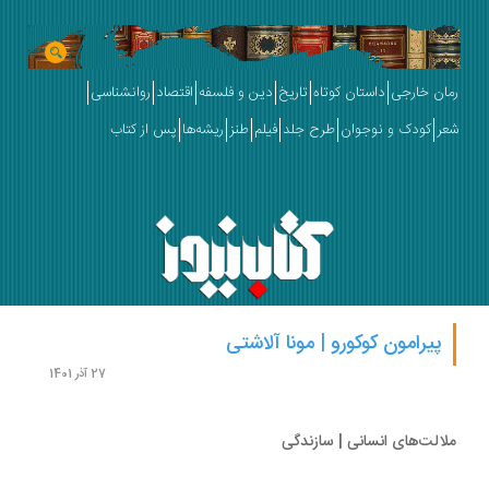
ان خارجی
داستان کوتاه
تاریخ
دین و فلسفه
اقتصاد
روانشناسی
ر
کودک و نوجوان
طرح جلد
فیلم
طنز
ریشه‌ها
پس از کتاب
پیرامون کوکورو | مونا آلاشتی
27 آذر 1401
الت‌های انسانی | سازندگی