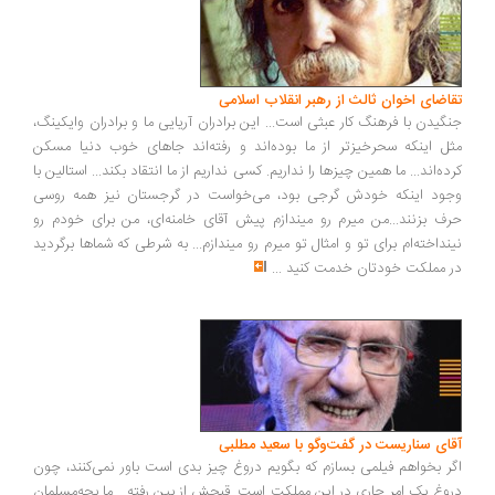
اضای اخوان ثالث از رهبر انقلاب اسلامی
گیدن با فرهنگ کار عبثی است... این برادران آریایی ما و برادران وایکینگ،
ل اینکه سحرخیزتر از ما بوده‌اند و رفته‌اند جاهای خوب دنیا مسکن
ده‌اند... ما همین چیزها را نداریم. کسی نداریم از ما انتقاد بکند... استالین با
ود اینکه خودش گرجی بود، می‌خواست در گرجستان نیز همه روسی
ف بزنند...من میرم رو میندازم پیش آقای خامنه‌ای، من برای خودم رو
نداخته‌ام برای تو و امثال تو میرم رو میندازم... به شرطی که شماها برگردید
 مملکت خودتان خدمت کنید
...
ای سناریست در گفت‌وگو با سعید مطلبی
ر بخواهم فیلمی بسازم که بگویم دروغ چیز بدی است باور نمی‌کنند، چون
وغ یک امر جاری در این مملکت است. قبحش از بین رفته... ما بچه‌مسلمان