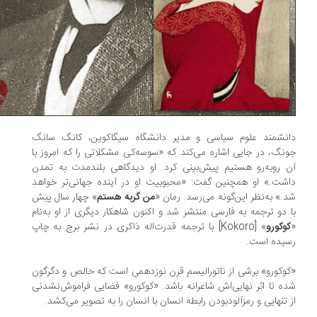
انشمند علوم سیاسی و مدیر دانشگاه سیگاكوین، کانگ سانگ
نگ، در جایی اشاره مى‌كند كه «سوسه‌كى مشکلاتی را که امروز با
 روبه‌رو هستیم پیش‌بینی کرد. او دیدگاهی بلندمدت به تمدن
شت.» او همچنین گفت: «محبوبیت او در آینده جهانی‌تر خواهد
.» به‌نظر این‌گونه می‌رسد. رمان «
من گربه هستم
» چهار سال پیش
 دو ترجمه به فارسی منتشر شد و اکنون شاهکار دیگری از او به‌نام
وکورو
» [Kokoro] با ترجمه قدرت‌اله ذاکری در نشر برج به چاپ
سیده است.
وکورو» برشی از ناتورالیسم قرن نوزدهمی است که خالص و دگرگون
ه تا اثر نهایی‌اش شاعرانه باشد. «کوکورو» فضایی فراموش‌نشدنی
 تنهایی و رمزآلودبودن رابطه انسان با انسان را به تصویر مى‌كشد.