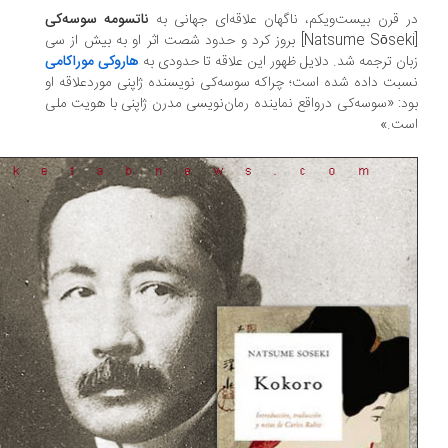
 قرن بیست‌ویکم، ناگهان علاقه‌ای جهانی به
ناتسومه سوسه‌کی
[Natsume Sōseki] بروز کرد و حدود شصت اثر او به بیش از سی
ان ترجمه شد. دلایل ظهور این علاقه تا حدودى به
هاروکی موراکامی
بت داده شده است؛ چراكه سوسه‌كى نویسنده ژاپنی موردعلاقه او
د: «سوسه‌كى درواقع نماینده رمان‌نویسی مدرن ژاپنی با هویت ملى
ست.»