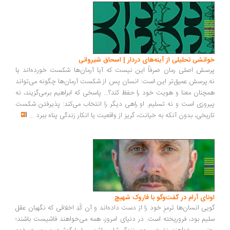
انشی تحلیلی از آینه‌های دردار | اسحاق شیروانی
سش اصلی رمان صرفاً این نیست که آیا آرمان‌ها شکست خورده‌اند یا
.پرسش عمیق‌تر این است: انسان پس از شکست آرمان‌ها چگونه می‌تواند
چنان معنا و هویت خود را حفظ کند؟... پاسخی که ابراهیم برمی‌گزیند، نه
روزی است و نه تسلیم. او راهی دیگر را انتخاب می‌کند: پذیرفتن شکست
ریخی، بدون آنکه به خیانت، گریز از واقعیت یا انکار زندگی پناه ببرد
...
ونای آرام در گفت‌وگو با فاروک شهیچ
یی انسان‌ها ترمزِ خود را از دست داده‌اند و آن کُدِ اخلاقی که نگهبان عقل
یم بود، فروریخته است. در دنیای امروز، همه می‌خواهند فاشیست باشند؛