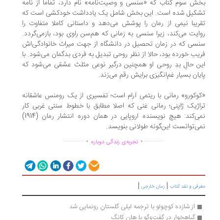
ش سوم کتاب که «سنسی و وصیت‌نامه» نام دارد، تماما از نامه
شکیل شده است. این بخش شامل یک یادداشت خودکشی است که
ریبا نیمی از رمان را پوشش می‌دهد و داستانی کاملا متفاوت را
ایت می‌کند، زیرا سنسی به زمانی که هم‌سن راوی بود، بازمی‌گردد.
سی که در زمان تحصیل در دانشگاه از جهت میراث خانوادگى‌اش
یب خورده بود، حالا از نظر روحی تبدیل به فردى بدگمان مى‌شود. با
ن‌ حالِ بدِ روحى او همچنین درگیر نوعی مثلث عشقی می‌شود که
یان بسیار غم‌انگیزى برایش رقم می‌زند.
وکورو» رمانی با ریتمی آرام است؛ تفسیری از یک رومنس عاشقانه
اژیک ژاپنى؛ رمانی غنى كه اصلا مطابق با خطوط سنتی غربی کار
نمی‌کند: هیچ نویسنده اروپایی در همان دوره انتشار رمان (1914)
ی‌توانست این‌گونه طولانی بنویسد.
.
.
...............
..............
تجربه‌ی زندگی دوباره
|
|
رفی و نقد کتاب
رمان خارجی
از شازده کوچولو با ترجمه لیلی گلستان رونمایی شد
گیاهخوار در گفت‌وگو با هان کانگ