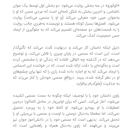
وکورو» در سه بخش روایت می‌شود: دو بخش اول توسط یک جوان
شناس، و آخرین بخش به شکل نامه‌ای است که مردى مسن که او را
‌عنوان مربی خود معرفى مى‌كند (و او را سنسی می‌نامد) روایت
‌شود. فصل‌ها بسیار کوتاه هستند و نویسنده به‌طرزى جالب روایت
 به قسمت‌های دو صفحه‌ای تقسیم می‌کند که به جلوگیری از ایجاد
س صمیمیت کمک می‌کند.
یل اینکه داستان کار می‌کند و درنهایت ثابت می‌کند که تأثیرگذار
ت، این است که سنسی در پایان چیزی را فاش می‌کند، و توضیح
‌دهد که در گذشته چه اتفاقی افتاده که زندگی او را مشخص کرده
ت و به‌گونه‌ای با دقت ارائه شده است، که در خواننده این احساس
 ایجاد می‌کند که به او اجازه داده شده رازی را که تنها برای چشم‌های
 در نظر گرفته شده، ببیند. درواقع سنسی خودش را کنار می‌زند که
 جذابیت (ملو)درام بیافزاید.
وی داستان خود را با توصیف اینکه چگونه به سمت سنسی کشیده
‌شود، آغاز می‌کند، کسی که برای اولین‌بار در ساحل کاماکورا درحین
طیلات با او روبه‌رو می‌شود. او کاملا خود را به پیرمرد تحمیل
ی‌کند، اما مطمئنا به‌دنبال دوستی با اوست و سنسی با بی‌میلى او را
مل مى‌کند. بدیهی است که سنسی خود را در دانش‌آموز جوان نیز
‌بیند و می‌فهمد که راوی به‌دنبال همراه و راهنمایی است که