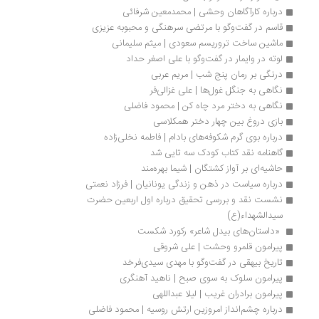
درباره کارآگاهان وحشی | محمدمعین شرفائی
قاسم در گفت‌وگو با مرتضی سرهنگی و محبوبه عزیزی
ماشین ساخت تروریسم سعودی | میثم سلیمانی
لوته در وایمار در گفت‌وگو با علی اصغر حداد
درنگی بر رمان پنج شب | مریم عربی
نگاهی به جنگل غول‌ها | علی غزالی‌فر
نگاهی به دختر مرد چاه کن | محمود فاضلی
بازی دروغ بین چهار دختر همکلاسی
درباره بوی گرم شکوفه‌های بادام | فاطمه نخلی‌زاده
گاهنامه نقد کتاب کودک سه تایی شد
حاشیه‌ای بر آواز کشتگان | شیما بهره‌مند
درباره سیاست در ذهن و زندگی یونانیان | فرزاد نعمتی
نشست نقد و بررسی تحقیق درباره اول اربعین حضرت 
سیدالشهداء(ع)
 «داستان‌های بیدل ‌شاعر» رکورد شکست 
پیرامون قلمرو وحشت | علی شروقی
تاریخ بیهقی در گفت‌وگو با مهدی سیدی‌فرخد
پیرامون سلوک به سوی صبح | ناهید آهنگری
پیرامون برادران غریب | لیلا عبداللهی
درباره چشم‌انداز امروزین ارتش روسیه | محمود فاضلی