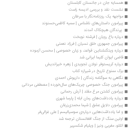
همسایه جان در جانستان کابلستان
نشست نقد و بررسی ادیسه راست 
مواجهه یک روزنامه‌نگار با سرطان
پیرامون داستان‌های ناشناس | سمیه کاظمی‌حسنوند
 پرندگان هیچکاک آمدند 
درباره‌ باغ رویان | فرشته نوبخت
پیرامون جمهوری خلق نسیان | فرزاد نعمتی
درباره ویتگنشتاین: قواعد، و زبان خصوصی | محسن آزموده
قاضی ایوان کلیما ایرانی شد
درباره کریستوفر نولان تجویدی | زهره خیراندیش
بزک ممنوع تاریخ در شیرازه کتاب
نگاهی به سوگنامه زندگان | داریوش احمدی
پیرامون جنگ خصوصی چریک‌های سال‌خورده | مصطفی مردانی
پیرامون کشتن مرغ مقلد | آرش رحمانی
درباره یادداشت‌های رمان ابله | پارسا شهری 
پیرامون دلایل عشق | شیما محمدی‌زرغان
و اما یادداشت‌هایی درباره‌ی سوسیالیسم | علی غزالی‌فر
اولین سنگ از جنگ افغانستان ترجمه شد
اتللو، مغربی ونیز | ویلیام شکسپیر