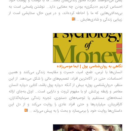
نی می‌خواهند نفرت، محورِ زندگی‌شان باشد... ما با گوشت و پوست خود
ساس کردیم «دیگری» بودن چه معنایی دارد... نوشتن پاسخی است به
‌عدالتی‌هایی که ما را احاطه کرده‌اند، و در عین حال، ستایشی است از
بایی زندگی و شادی‌هایش
...
اهی به روان‌شناسی پول | ایما موسی‌زاده
سان‌ها با ترس، طمع، امید، حسرت و مقایسه زندگی می‌کنند و همین
ساسات، حتی در آگاه‌ترین افراد، تصمیم‌های مالی را شکل می‌دهد. از این
ظر، «روان‌شناسی پول» بیش از آنکه درباره پول باشد، کتابی درباره انسان
اصر و رابطه پرتنش او با مفهوم ثروت و دارایی است... اوزل به‌جای ارائه
خه‌های مستقیم یا توصیه‌های دستوری، تجربه زندگی سرمایه‌گذاران،
رآفرینان، میلیاردرها و حتی افراد عادی را روایت می‌کند و از دل این
ستان‌ها روایت خود را برمی‌سازد و بحث را به پیش می‌راند
...