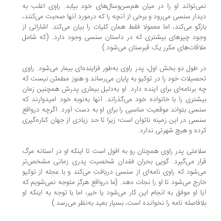
ی‌تواند او را در میان هم‌سن‌وسال‌های خود بیابد. راوی اغلب به
دار سنسی می‌رود و برخی از آنچه را که درمورد آنها صحبت می‌کنند،
زگو می‌کند، اما معمولا فقط همان کلیات را بیان می‌کند. اشاراتی از
ود چیزهای بیشتری كه در داستان سنسی وجود دارد. (که شامل
اقات‌های مکرر یک قبرستان می‌شود.)
 طول دو بخش اول، پدر راوی به‌طور فزاینده‌ای بیمار می‌شود. راوی
صیلات خود را در توکیو به پایان می‌رساند و هنوز مطمئن نیست که
 برنامه‌اى براى آینده دارد. او به‌دلیل بیمارى پدرش همچنین زمان
شتری را با خانواده خود می‌گذراند. آنها به‌نوبه خود امیدوارند که
سی بتواند موقعیت مناسبی را برای او به دست آورد. اگرچه درواقع
سی در این زمینه ناتوان است؛ زیرا تا حد زیادی از جهان کناره‌گیری
ده و هیچ شهرتی ندارد.
امتی پدر راوی همچنان رو به افول است تا اینکه او در آستانه مرگ
ار مى‌گیرد. گویی بحران فقدان شخصیت پدری زمانى مشخص‌تر
‌شود که راوی نامه‌ای از سنسی دریافت می‌کند و با عجله از توکیو
رج می‌شود تا او را نجات دهد. (ما درواقع هرگز متوجه نمی‌شویم که
ا او موفق به انجام این کار می‌شود یا خیر، اما با توجه به اینکه او
افاصله نامه را نخوانده است، بسیار بعید به‌نظر می‌رسد.)