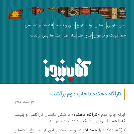
رمان خارجی
داستان کوتاه
تاریخ
دین و فلسفه
اقتصاد
روانشناسی
شعر
کودک و نوجوان
طرح جلد
فیلم
طنز
ریشه‌ها
پس از کتاب
کارآگاه دهکده با چاپ دوم برگشت
17 اسفند 1398
ایرنا- چاپ دوم «
کارآگاه دهکده
» با شش داستان کارآگاهی و پلیسی
که با هم یک رمان را تشکیل داده‌اند منتشر شد.
کارآگاه دهکده
را ا
حمد اخوت
ترجمه کرده و این بار به سراغ ۶ داستان