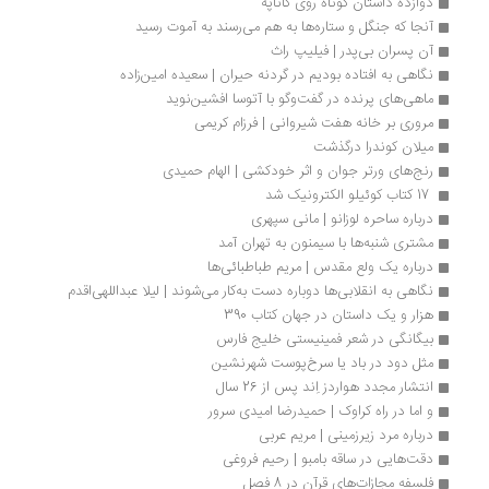
دوازده داستان کوتاه روی کاناپه
آنجا که جنگل و ستاره‌ها به هم می‌رسند به آموت رسید
آن پسران بی‌پدر | فیلیپ راث
نگاهی به افتاده بودیم در گردنه حیران | سعیده امین‌زاده
ماهی‌های پرنده در گفت‌وگو با آتوسا افشین‌نوید
مروری بر خانه هفت شیروانی | فرزام کریمی 
میلان کوندرا درگذشت
رنج‌های ورتر جوان و اثر خودکشی | الهام حمیدی 
 17 کتاب کوئیلو الکترونیک شد 
درباره ساحره لوزانو | مانی سپهری
مشتری شنبه‌ها با سیمنون به تهران آمد 
درباره یک ولع مقدس | مریم طباطبائی‌ها
نگاهی به انقلابی‌ها دوباره دست به‌کار می‌شوند | لیلا عبداللهی‌اقدم
هزار و یک داستان در جهان کتاب 390
بیگانگی در شعر فمینیستی خلیج فارس
مثل دود در باد یا سرخ‌پوست شهرنشین
انتشار مجدد هواردز اِند پس از 26 سال
و اما در راه کراوک | حمیدرضا امیدی سرور
درباره مرد زیرزمینی | مریم عربی
دقت‌هایی در ساقه بامبو | رحیم فروغی
فلسفه مجازات‌های قرآن در 8 فصل