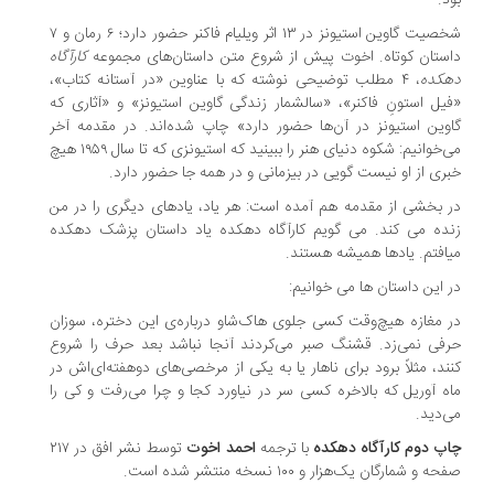
بود.
شخصیت گاوین استیونز در ۱۳ اثر ویلیام فاکنر حضور دارد؛ ۶ رمان و ۷
داستان کوتاه. اخوت پیش از شروع متن داستان‌های مجموعه
کارآگاه
دهکده
، ۴ مطلب توضیحی نوشته که با عناوین «در آستانه کتاب»،
«فیل استونِ فاکنر»، «سالشمار زندگی گاوین استیونز» و «آثاری که
گاوین استیونز در آن‌ها حضور دارد» چاپ شده‌اند. در مقدمه آخر
می‌خوانیم: شکوه دنیای هنر را ببینید که استیونزی که تا سال ۱۹۵۹ هیچ
خبری از او نیست گویی در بیزمانی و در همه جا حضور دارد.
در بخشی از مقدمه هم آمده است: هر یاد، یادهای دیگری را در من
زنده می کند. می گویم کارآگاه دهکده یاد داستان پزشک دهکده
میافتم. یادها همیشه هستند.
در این داستان ها می خوانیم:
در مغازه هیچ‌وقت کسی جلوی هاک‌شاو درباره‌ی این دختره، سوزان
حرفی نمی‌زد. قشنگ صبر می‌کردند آنجا نباشد بعد حرف را شروع
کنند،‌ مثلاً برود برای ناهار یا به یکی از مرخصی‌های دوهفته‌ای‌اش در
ماه آوریل که بالاخره کسی سر در نیاورد کجا و چرا می‌رفت و کی را
می‌دید.
چاپ دوم کارآگاه دهکده
با ترجمه‌
احمد اخوت
توسط نشر افق در ۲۱۷
صفحه و شمارگان یک‌هزار و ۱۰۰ نسخه منتشر شده است.