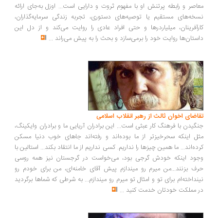
معاصر و رابطه پرتنش او با مفهوم ثروت و دارایی است... اوزل به‌جای ارائه
نسخه‌های مستقیم یا توصیه‌های دستوری، تجربه زندگی سرمایه‌گذاران،
کارآفرینان، میلیاردرها و حتی افراد عادی را روایت می‌کند و از دل این
داستان‌ها روایت خود را برمی‌سازد و بحث را به پیش می‌راند
...
تقاضای اخوان ثالث از رهبر انقلاب اسلامی
جنگیدن با فرهنگ کار عبثی است... این برادران آریایی ما و برادران وایکینگ،
مثل اینکه سحرخیزتر از ما بوده‌اند و رفته‌اند جاهای خوب دنیا مسکن
کرده‌اند... ما همین چیزها را نداریم. کسی نداریم از ما انتقاد بکند... استالین با
وجود اینکه خودش گرجی بود، می‌خواست در گرجستان نیز همه روسی
حرف بزنند...من میرم رو میندازم پیش آقای خامنه‌ای، من برای خودم رو
نینداخته‌ام برای تو و امثال تو میرم رو میندازم... به شرطی که شماها برگردید
در مملکت خودتان خدمت کنید
...