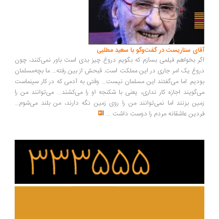
آقای سناریست در گفت‌وگو با سعید مطلبی
اگر بخواهم فیلمی بسازم که بگویم دروغ چیز بدی است باور نمی‌کنند، چون
دروغ یک امر جاری در این مملکت است. قبحش از بین رفته... ما بچه‌مسلمان
بودیم. اما می‌گفتند این مسلمان نیست... وقتی به آدمی که در کار سینماست
می‌گویند اجازه کار نداری، یعنی با شکنجه او را می‌کشند... می‌توانند من را
زمین بزنند اما نمی‌توانند من را روی زمین نگه دارند، من بلند می‌شوم...
فردین عاشقانه مردم را دوست داشت
...