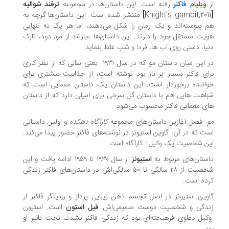
از
ویلیام فاکنر
رفته است. این داستان‌ها در مجموعه
ترفند شوالیه
[
Knight's gambit,2011
]
منتشر شده است. این داستان‌ها گرچه به
هم پیوسته‌اند و یک رمان را شکل می‌دهند، اما هر یک به‌ تنهایی
هویت مستقل خود را دارند. این داستان‌ها عبارتند از مو، دود، تارک
دنیا، دستی روی آب ها، فردا و شب غلط بنماید.
در این میان داستان مو که در سال ۱۹۳۱ یعنی سالی که از نظر کاری
برای فاکنر بسیار پر بار بود نوشته است، از جذابیت بیشتری برای
خواننده برخوردار است. این داستان یک داستان معمایی است که
شباهت هایی هم با داستان گل سرخی برای امیلی دارد که از داستان
های معمایی فاکنر محسوب می‌شود.
مو
فصل آغازین داستان‌های مجموعه
کارآگاه دهکده
و اولین داستانی
است که در آن، گاوین استیونز در نوشته‌های فاکنر حضور پیدا می‌کند.
این شخصیت یک وکیل - کارآگاه است.
داستان‌های مربوط به
استیونز
از سال ۱۹۳۰ تا ۱۹۵۹ ادامه یافت و این
شخصیت از ۲۸ سالگی تا ۵۰ سالگی‌اش در داستان‌های فاکنر زندگی
کرده است.
گاوین استیونز در اصل تجسم ذهن زیبایی پرداز و روایتگر فاکنر از
زندگی و شخصیت دوست صمیمی‌اش
فیل استون
است. استیون
وکیل دعاویِ فرهیخته‌ای بود که زندگی فاکنر بشدت تحت تاثیر او