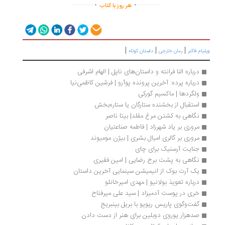
.
.
..............
...............
هر روز با کتاب
|
|
|
ویلیام فاکنر
رمان خارجی
داستان کوتاه
درباره النا فرانته و داستان‌های ناپل | الهام اشرفی
درباره پرده: آخرین پرونده پوآرو | فرشین کاظمی‌نیا
ولگردها | ماکسیم گورکی
استقبال از بخشنده ستارگان یا ستاره‌بخش
نگاهی به کشتن مرغ مقلد| بیتا ناصر
مروری بر یاد شهرزاد | فاطمه صناعتیان
مروری بر گالری امیال بشری | بیژن مومیوند
جنایت آرسنیک برای چای
نگاهی به پشت برج رضایی | امین فقیری
یک آرت بوک از انیمیشن سینمایی آخرین داستان
درباره تعویذ بولانیو | مهدی امیرخانلو
خری در پوست آدمیزاد | سید علی میرفتاح
گفت‌وگوی پاریس ریویو با بریل بینبریج
صدهزار یوروی دوبلین برای هنر از دست دادن