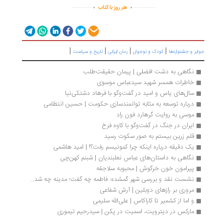
.
.
..............
...............
هر روز با کتاب
|
|
|
|
یز و جشنواره‌ها
کودک و نوجوان
رمان ایرانی
تاریخ و سیاست
نگاهی به دشت افضلی | پیمان حقیقت‌طلب
خاطرات همسر شهید سیدعباس موسوی
سال‌های یاس و امید در گفت‌وگو با فرهاد دشتکی‌نیا 
درباره توسعه به مثابه توانمندسازی حکومت | حسین انتظامی
موسی به روایت گرهارد فون راد
ایران در جنگ در گفت‌وگو با کاوه فرخ 
قلم زرین بیستم به صور سکوت رسید   
یک دقیقه درباره اینکه چرا کمونیسم رفت؟! | امید هاشمی
نگاهی به داستان‌های عباس نعلبندیان | شبنم کهن‌چی
پیرامون خون خرگوش | محبوبه سلاجقه
نشست نقد و بررسی شهر گمشده: فاطمه چه گفت؛ مدینه چه شد...
مروری بر رازهای دوبلین | آرش شفاعی
و اما از کشمیر تا کاراکاس | علی‌الله سلیمی
مارکس در دیترویت، اسمیت در پکن | سیدرحیم تیموری