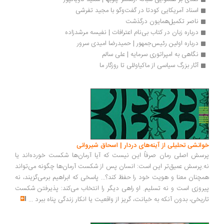
اسناد آمریکایی کودتا در گفت‌وگو با مجید تفرشی
ناصر تکمیل‌همایون درگذشت
درباره زبان در کتاب بی‌نام اعترافات | نفیسه مرشدزاده
درباره اولین رئیس‌جمهور | حمیدرضا امیدی سرور
نگاهی به امپراتوری سرمایه | علی سالم
آثار بزرگ سیاسی از ماکیاوللی تا روزگار ما
انشی تحلیلی از آینه‌های دردار | اسحاق شیروانی
سش اصلی رمان صرفاً این نیست که آیا آرمان‌ها شکست خورده‌اند یا
.پرسش عمیق‌تر این است: انسان پس از شکست آرمان‌ها چگونه می‌تواند
چنان معنا و هویت خود را حفظ کند؟... پاسخی که ابراهیم برمی‌گزیند، نه
روزی است و نه تسلیم. او راهی دیگر را انتخاب می‌کند: پذیرفتن شکست
ریخی، بدون آنکه به خیانت، گریز از واقعیت یا انکار زندگی پناه ببرد
...