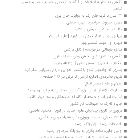
نگاهی به نظریه اطلاعات و فرگشت | ضحی حسینی‌نصر و حسن 
فتاحی
32 سال با کریم‌خان زند به روایت جان پری
درباره جبروت جوانمرد | بهاره حجتی
متاستاز اسرائیل | برشی از کتاب
پیرامون بدن هرگز دروغ نمی‌گوید | علی غزالی‌فر
درباره او | مهسا شمسی‌پور
مبارزه طبقاتی در فرانسه | کارل مارکس
نگاهی به نامزدهای بخش رمان جایزه جلال
 نگاهی به طریق بسمل شدن | روح‌الله رویین
پسری که جادویی شدو با کشتی هوایی دزدان دریایی سفر کرد
تاریخ فشرده‌ی آلمان؛ از سزار تا مرکل در 296 صفحه
اسلام و علم | مظفر اقبال
خاطرات ملاله از تلاش برای آموزش دختران به چاپ نهم رسید
نسبت ادبیات و جامعه از نگاه احمد دهقان و محمدرضا کاتب 
جایزه کلارک به حیوانات آن کشور
مروری بر تاریخ پیدایش علوم جدید در اروپا | محمود فاضلی
3 کتاب برای مطالعه نوروزی به پیشنهاد بهمن باینگانی
 اعترافات روسو | ژان ژاک روسو
اولین جایزه ساعد باقری به روح‌الله سرطاوی رسید
نقدی بر همنوایی شبانه ارکستر چوبها | سعید کاویانپور