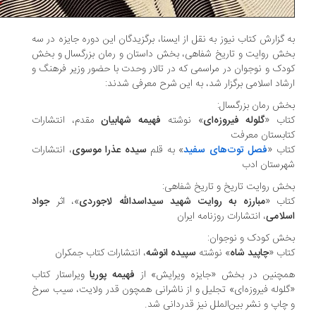
 گزارش کتاب نیوز به نقل از ایسنا، برگزیدگان این دوره جایزه در سه
ش روایت و تاریخ شفاهی، بخش داستان و رمان بزرگسال و بخش
دک و نوجوان در مراسمی که در تالار وحدت با حضور وزیر فرهنگ و
شاد اسلامی برگزار شد، به این شرح معرفی شدند:
ش رمان بزرگسال:
اب «
گلوله فیروزه‌ای
» نوشته
فهیمه شهابیان
مقدم، انتشارات
ابستان معرفت
اب «
فصل توت‌های سفید
» به قلم
سیده عذرا موسوی
، انتشارات
رستان ادب
ش روایت تاریخ و تاریخ شفاهی:
اب «
مبارزه به روایت شهید سیداسدالله لاجوردی
»، اثر
جواد
لامی
، انتشارات روزنامه ایران
ش کودک و نوجوان:
اب «
چاپید شاه
» نوشته
سپیده انوشه
، انتشارات کتاب جمکران
چنین در بخش «جایزه ویرایش» از
فهیمه پوریا
ویراستار کتاب
لوله فیروزه‌ای» تجلیل و از ناشرانی همچون قدر ولایت، سیب سرخ
چاپ و نشر بین‌الملل نیز قدردانی شد.