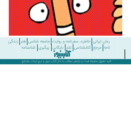
رمان ایرانی
خاطره، سفرنامه و روایت
جامعه شناسی
هنر
زندگی
نامه
مرجع
کتابشناسی
نقد
بایگانی
پیگیری
شناسنامه
کلیه حقوق محفوظ است و بازنشر مطالب با ذکر
کتاب نیوز
و درج لینک، بلامانع .