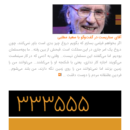
ای سناریست در گفت‌وگو با سعید مطلبی
ر بخواهم فیلمی بسازم که بگویم دروغ چیز بدی است باور نمی‌کنند، چون
وغ یک امر جاری در این مملکت است. قبحش از بین رفته... ما بچه‌مسلمان
دیم. اما می‌گفتند این مسلمان نیست... وقتی به آدمی که در کار سینماست
‌گویند اجازه کار نداری، یعنی با شکنجه او را می‌کشند... می‌توانند من را
ین بزنند اما نمی‌توانند من را روی زمین نگه دارند، من بلند می‌شوم...
دین عاشقانه مردم را دوست داشت
...