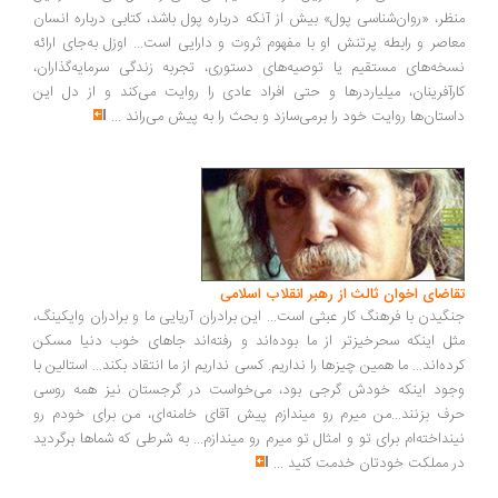
ظر، «روان‌شناسی پول» بیش از آنکه درباره پول باشد، کتابی درباره انسان
اصر و رابطه پرتنش او با مفهوم ثروت و دارایی است... اوزل به‌جای ارائه
خه‌های مستقیم یا توصیه‌های دستوری، تجربه زندگی سرمایه‌گذاران،
رآفرینان، میلیاردرها و حتی افراد عادی را روایت می‌کند و از دل این
ستان‌ها روایت خود را برمی‌سازد و بحث را به پیش می‌راند
...
اضای اخوان ثالث از رهبر انقلاب اسلامی
گیدن با فرهنگ کار عبثی است... این برادران آریایی ما و برادران وایکینگ،
ل اینکه سحرخیزتر از ما بوده‌اند و رفته‌اند جاهای خوب دنیا مسکن
ده‌اند... ما همین چیزها را نداریم. کسی نداریم از ما انتقاد بکند... استالین با
ود اینکه خودش گرجی بود، می‌خواست در گرجستان نیز همه روسی
ف بزنند...من میرم رو میندازم پیش آقای خامنه‌ای، من برای خودم رو
نداخته‌ام برای تو و امثال تو میرم رو میندازم... به شرطی که شماها برگردید
 مملکت خودتان خدمت کنید
...