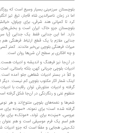
بلوچستان سرزمینی بسیار وسیع است که روزگاری ن
اما در زمان ناصرالدین شاه قاجار، تیغ تیز ان
کرد تا کمپانی هند شرقی، برای چپاول، خیال
بلوچستان جزو خاک ایران است و بخش‌های 
دارد. اما این جدایی فقط یک جدایی (یا سرق
جدایی ملازم با یک قطع ارتباط فرهنگی هم بود
میراث فرهنگی بلوچی بی‌خبر ماندند. کمتر کس
و چه افکاری بر سطح آن شن‌ها روان است.
در آن‌جا نیز فرهنگ و اندیشه و ادبیات هست. یع
ادبیات بلوچی جریانی کهن، بلکه باستانی، است 
و کلاً در بستر ادبیات شفاهی جلو آمده است. 
اینک شمار آثار مکتوب بلوچی کم نیست. دیگر ا
گرفته و ادبیات منثورش توان رقابت با ادبیات
منظومِ غنی و رنگارنگی در آن‌جا شکل گرفته اس
شعرها و نغمه‌های بلوچی متنوع‌اند و هر نوع
گرفته شده است؛ برای نمونه، «سوت» برای م
عروسی، «سِپَت» برای تولد، «موتک» برای عزا، و
هم اسم یک فرم موسیقی است و هم عنوان ی
تک‌بیتی هجایی و مقفًا است که جزو ادبیات شف