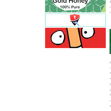
و
ت
ت
و
و
ر