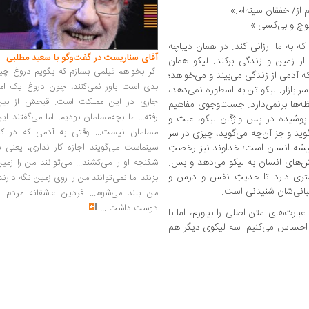
 از/ خفقان سینه‌ام.»
کوچ و بی‌کسی.»
 که به ما ارزانی کند. در همان دیباچه
آقای سناریست در گفت‌وگو با سعید مطلبی
 از زمین و زندگی برکند. لیکو همان
اگر بخواهم فیلمی بسازم که بگویم دروغ چی
آدمی از زندگی می‌بیند و می‌خواهد؛
بدی است باور نمی‌کنند، چون دروغ یک امر
سر بازار. لیکو تن به اسطوره نمی‌دهد،
جاری در این مملکت است. قبحش از بین
‌ها برنمی‌دارد. جست‌وجوی مفاهیم
رفته... ما بچه‌مسلمان بودیم. اما می‌گفتند ای
ی پوشیده در پس واژگان لیکو، عبث و
مسلمان نیست... وقتی به آدمی که در کار
وید و جز آن‌چه می‌گوید، چیزی در سر
سینماست می‌گویند اجازه کار نداری، یعنی ب
همیشه انسان است؛ خداوند نیز رخصتِ
ایش‌های انسان به لیکو می‌دهد و بس.
شکنجه او را می‌کشند... می‌توانند من را زمی
شتری دارد تا حدیثِ نفس و درس و
بزنند اما نمی‌توانند من را روی زمین نگه دارند
یانی‌شان شنیدنی است.
من بلند می‌شوم... فردین عاشقانه مردم را
دوست داشت
...
ارت‌های متن اصلی را بیاورم، اما با
 احساس می‌کنیم. سه لیکوی دیگر هم