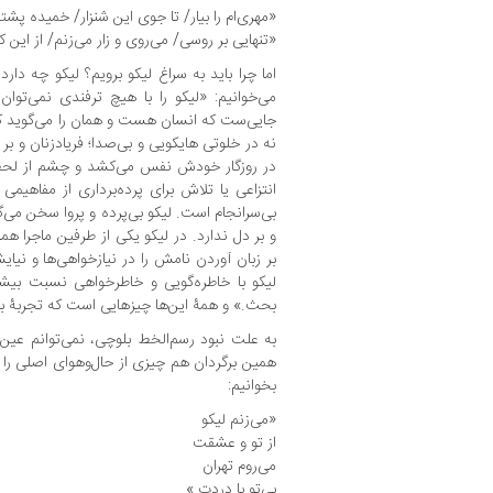
«مهری‌ام را بیار/ تا جوی این شنزار/ خمیده پشتم
«تنهایی بر روسی/ می‌روی و زار می‌زنم/ از این 
اما چرا باید به سراغ لیکو برویم؟ لیکو چه دارد
می‌خوانیم: «لیکو را با هیچ ترفندی نمی‌توان
جایی‌ست که انسان هست و همان را می‌گوید که 
نه در خلوتی هایکویی و بی‌صدا؛ فریادزنان و بر 
در روزگار خودش نفس می‌کشد و چشم از لحظه
انتزاعی یا تلاش برای پرده‌برداری از مفاهیم
بی‌سرانجام است. لیکو بی‌پرده و پروا سخن می‌گ
و بر دل ندارد. در لیکو یکی از طرفین ماجرا 
بر زبان آوردن نامش را در نیازخواهی‌ها و نی
لیکو با خاطره‌گویی و خاطرخواهی نسبت بی
بحث.» و همۀ این‌ها چیزهایی است که تجربۀ ب
به علت نبود رسم‌الخط بلوچی، نمی‌توانم عین عب
همین برگردان هم چیزی از حال‌وهوای اصلی را
بخوانیم:
«می‌زنم لیکو
از تو و عشقت
می‌روم تهران
بی‌تو با دردت.»