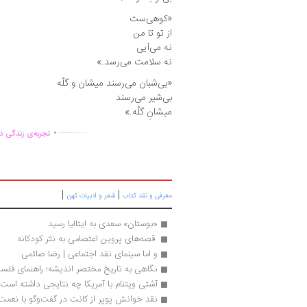
«کوهی‌ست
از تو تا من
نه می‌‌آیی
نه سلامت می‌رسد.»
«بی‌شبان می‌رسند میشان و گلّه
بی‌شیر می‌رسند
میشانِ گلّه.»
.
..............
تجربه‌ی زندگی دو
|
|
معرفی و نقد کتاب
شعر و ادبیات کهن
«بوستان» سعدی به ایتالیا رسید
 قصه‌های پروین اعتصامی به نثر کودکانه 
و اما سینمای نقد اجتماعی | رضا صائمی
نگاهی به تاریخ مختصر اندیشه؛ راهنمای فل
آشتی ویتنام با آمریکا چه نتایجی داشته است؟
نقد خوانش پوپر از کانت در گفت‌وگو با نعمت‌ا