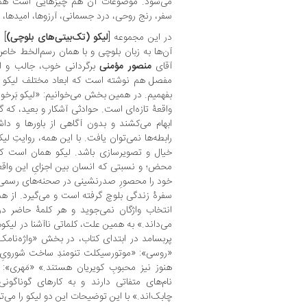
می‌شود. موضوعات آن هم چیزهایی است همچ
سفر، رنج روحی، درد جسمانی، آرزوها، امیدها، 
در این مجموعه [
لیکو (تک‌بیتی‌های بلوچی)
آن‌ها به زبان بلوچی و با همان رسم‌الخط خاص
آقای
منصور مؤمنی
برگردانی خوب، جالب و امر
مفصل هم نوشته است که ابعاد مختلف لیکو را ر
بفهمیم. در همین بخش می‌خوانیم: «لیکو بَرخو
واقعۀ تازه‌ای است. حوادثی آشکار و بعید، که گ
ابهام می‌کشند و بدون آگاهی از باورها و داش
رابطه‌ها نمی‌توان یافت. با این همه، روایتِ لی
خیال و تصویرسازی باشد. لیکو همان است که 
محض؛ و نسبتی که انسان بین اجزایِ این واقعی
خود را محصورِ صدرنشینی در صحنه‌های رسمی ن
سفرۀ زندگی بلوچ گرفته است و می‌گیرد. از ه
انتخاب واژگان نمی‌جوید و هر کلمۀ حاضر در
می‌داند.» به همین علت، کلماتی ناآشنا در لیکو
پربسامد در ابتدای کتاب، در بخش «واژه‌نامک»
«روسی»: «موتورسیکلت تنومندِ ساخت شورویِ آن
هنوز نیز محبوبِ کویریان هستند.» «مَهری»:
نام‌های متفاتی دارند و به کارهای گوناگونی
چابک‌اند.» با این توضیحات این دو لیکو را می‌تو