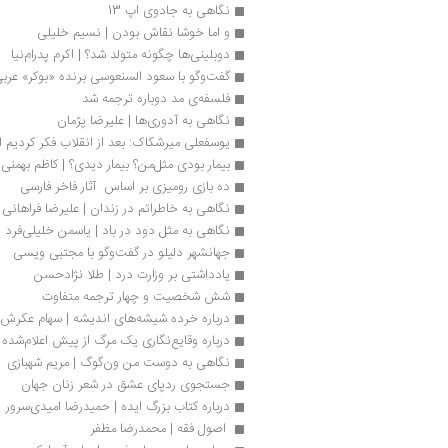
نگاهی به جادوی اپ 13 
و اما خوشا نقاش بودن | نسیم خلیلی
دوبلینی‌ها چگونه متولد شد؟ | اکرم پدرام‌نیا
گفت‌وگو با سعود السنعوسی برنده «بوکر» عرب
فلسفه‌ی مد دوباره ترجمه شد
نگاهی به آدوری‌ها | علیرضا پژمان
یوسفعلی میرشکاک: بعد از انقلاب فکر کردیم ا
بیمار بودی مثل‌من؟ بیمار دیدی؟ | کاظم بهمنی
ده بازی رومیزی بر اساس  آثار فاخر فارسی
نگاهی به خاطراتم در زندان | علیرضا فراهانی
نگاهی به مثل دود در باد | یاسمن خلیلی‌‌فرد
جهانشهر دلیلو در گفت‌وگو با مجتبی ویسی
یادداشتی بر وزارت درد | طلا نژاد‌حسن
شش شخصیت و چهار ترجمه متفاوت
درباره خرده شیشه‌های اندیشه | سهام عکرش
درباره وقایع‌نگاری یک مرگ از پیش اعلام‌شده
نگاهی به دوست من ون‌گوگ | مریم شهبازی
جستجوی ردپای عشق در شعر زنان جهان
درباره کتاب بزرگ ایده | حمیدرضا امیدی‌سرور
 اصول فقه | محمدرضا مظفر