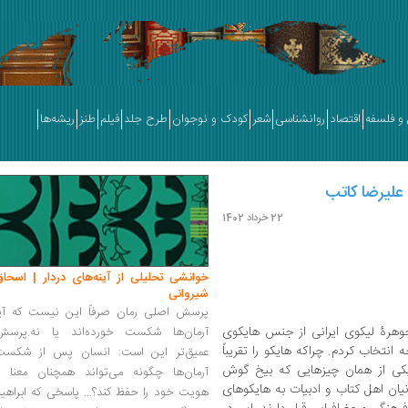
و فلسفه
اقتصاد
روانشناسی
شعر
کودک و نوجوان
طرح جلد
فیلم
طنز
ریشه‌ها
 علیرضا کاتب
22 خرداد 1402
خوانشی تحلیلی از آینه‌های دردار | اسحاق
شیروانی
پرسش اصلی رمان صرفاً این نیست که آیا
وهرۀ لیکوی ایرانی از جنس هایکوی
آرمان‌ها شکست خورده‌اند یا نه.پرسش
انتخاب کردم. چراکه هایکو را تقریباً
عمیق‌تر این است: انسان پس از شکست
 یکی از همان چیزهایی که بیخ گوش
آرمان‌ها چگونه می‌تواند همچنان معنا و
نیان اهل کتاب و ادبیات به هایکوهای
هویت خود را حفظ کند؟... پاسخی که ابراهی