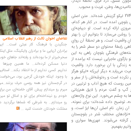
ون عشق، درد فراق، لحظۀ دیدار،
ناامیدی‌ها، وطن، غربت و محبوب.
] 274 لیکو گزینش شده‌اند. متن اصلی
 بلوچی آمده است. در کنار هر کدام،
وزی ارائه کرده است. او دیباچه‌ای
وشن می‌سازد تا بتوانیم آن را بهتر
تقاضای اخوان ثالث از رهبر انقلاب اسلامی
انِ واقعیت است، و هر لحظۀ آن روایِ
جنگیدن با فرهنگ کار عبثی است... این
اهی رابطۀ محتوای دو سطرِ شعر را به
برادران آریایی ما و برادران وایکینگ، مثل اینک
ته‌های فرهنگیِ بلوچان راهی به این
سحرخیزتر از ما بوده‌اند و رفته‌اند جاهای خو
کو بازگوی ماجرایی نیست که برآمده از
دنیا مسکن کرده‌اند... ما همین چیزها را
زندگی با آن برخورد دارد: واقعیت
نداریم. کسی نداریم از ما انتقاد بکند... استالی
ت می‌یابد.» دیگر این‌که «لیکو هرگز
با وجود اینکه خودش گرجی بود، می‌خواست
کرده است و ره‌توشه‌اش را از سفر و
در گرجستان نیز همه روسی حرف بزنند...من
مین روست که هیچ آداب و ترتیبی در
 گپ و گفتِ مردم را لایق هم‌زبانی
میرم رو میندازم پیش آقای خامنه‌ای، من برا
ها به چشم می‌خورد. این نوع واژه‌های
خودم رو نینداخته‌ام برای تو و امثال تو میر
، توضیح داده شده‌اند؛ برای نمونه،
رو میندازم... به شرطی که شماها برگردید د
 زمان. نامِ اصلی آن‌ها ایژ است، و
مملکت خودتان خدمت کنید
...
 «نژادهای مختلفِ شتر در بلوچستان
 گرفته می‌شوند. مَهری‌ها سواری و
انیم بفهمیم: