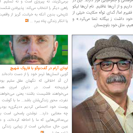
رهنگی و جغرافیایی قرار دارند. این در
برمی‌گزیند، نه پیروزی است و نه تسلیم. ا
م و از آن‌ها غافلیم. نام آن‌ها لیکو
راهی دیگر را انتخاب می‌کند: پذیرفتن شکس
قیرم اما/ گدای تو!» حکایت خیلی از
تاریخی، بدون آنکه به خیانت، گریز از واقعی
خود داشت ز بیگانه تمنا می‌کرد.» و
یا انکار زندگی پناه ببرد
...
هیم، مثل خود بلوچستان.
اونای آرام در گفت‌وگو با فاروک شهیچ‭
گویی انسان‌ها ترمزِ خود را از دست داده‌اند 
آن کُدِ اخلاقی که نگهبان عقل سلیم بود،
فروریخته است. در دنیای امروز، همه
می‌خواهند فاشیست باشند؛ یعنی می‌خواهند
نفرت، محورِ زندگی‌شان باشد... ما با گوشت 
پوست خود احساس کردیم «دیگری» بودن
چه معنایی دارد... نوشتن پاسخی است به
بی‌عدالتی‌هایی که ما را احاطه کرده‌اند، و د
عین حال، ستایشی است از زیبایی زندگی و