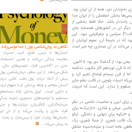
شادی‌هایش
...
ه‌چندان دور، همه از آنِ ایران بود.
گلیسی‌ها بخش اعظمش را از ایران جدا
ش راحت‌تر باشد. حالا فقط بخشی از
دیگر آن در کشورهای همسایه جای
ت؟) سیاسی و جغرافیایی نبود. این
 که در نتیجۀ آن، عموم ایرانیان از
ی می‌داند در آن صحاری چه خبر است
نگاهی به روان‌شناسی پول | ایما موسی‌زاده
انسان‌ها با ترس، طمع، امید، حسرت و
مقایسه زندگی می‌کنند و همین احساسات،
نی بود؛ از گذشتۀ دور بود تا اکنون.
حتی در آگاه‌ترین افراد، تصمیم‌های مالی ر
که تا قرن نوزدهم آثار مکتوب نداشته
شکل می‌دهد. از این منظر، «روان‌شناسی پول
اما از قرن بیستم اوضاع تغییر کرد و
بیش از آنکه درباره پول باشد، کتابی دربار
ین‌که ادبیات بلوچی در قالب نظم جای
انسان معاصر و رابطه پرتنش او با مفهوم ثرو
 منظوم را ندارد. این است که ادبیات
و دارایی است... اوزل به‌جای ارائه نسخه‌ها
ت.
مستقیم یا توصیه‌های دستوری، تجربه زندگی
ی برای آیین و مناسبت خاصی در نظر
سرمایه‌گذاران، کارآفرینان، میلیاردرها و حت
جالس عیش و شادی، «نازنیک» برای
افراد عادی را روایت می‌کند و از دل این
 «لیکو» برای تنهایی و دلتنگی. لیکو
داستان‌ها روایت خود را برمی‌سازد و بحث ر
ک قالب شعری. از جنبۀ شعری، یک
به پیش می‌راند
...
اهی عامه است و سینه‌به‌سینه منتقل