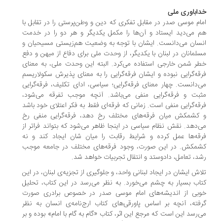
خداباوری ملی
امام موسی صدر در مقابل تفکری که دین و وطن‌پرستی را در تقابل با
هم می‌دید ایستاد و آن‌ها را مکمل یکدیگر و هر دو را در خدمت
انسان می‌دانست. ایشان با توجه به وضعیت هم‌زیستی مسیحیان و
مسلمانان در لبنان با یکدیگر، از وحدت ملی برای دفاع از میهن و دفع
خطر شمن خارجی استفاده می‌کرد. البته این وحدت ملی، به معنای
فرقه‌گرایی نبوده و ایشان فرقه‌گرایی را به معنای پذیرش سکولاریسم
می‌دانست. چهار معنای فرقه‌گرایی؛ سیاسی، ادای تکلیف، فرقه‌گرایی
مثبت و فرقه‌گرایی منفی می‌باشد. آنچه موجب تفرقه می‌شود،
فرقه‌گرایی منفی است. زمانی که فرقه‌ای فقط به فکر اعتلای خود باشد
و کشمکش میان فرقه‌های مختلف رخ دهد، فرقه‌گرایی منفی رخ
می‌دهد. نقش نظام سیاسی در اینجا ظاهر می‌شود که بتواند فراتر از
فرقه‌ها عمل کرده و شرایط رقابت را میان شان ایجاد کند و نه
کشمکش. در این صورت، وجود فرقه‌های مختلف در جامعه موجب
رشد، تعامل، دادوستد و انتقال تجربیات خواهد شد.
تلاش ایشان در ایجاد لبنانی واحد، و جلوگیری از تجزیه‌ی لبنان، در این
کتاب بسیار به چشم می‌خورد. به نظر می‌رسد در این کتاب، تحلیل
خوبی از اندیشه‌های امام موسی صدر در خصوص برادری صورت
گرفته، آنچه بر اساس پاورقی‌های کتاب ارج‌نامه‌ی انسان به نظر
می‌رسد این است که مرجع این اثر، کتاب «گام به گام با امام» بوده و بر