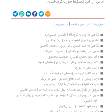
اساس آن، این تحلیل‌ها صورت گرفته‌است.
|
|
|
معرفی و نقد کتاب
دین و فلسفه
سیدموسی صدر
نگاهی به پشت فرودگاه | یاسمن خلیلی‌‌‌فرد
نظری بر تاریخ فشرده جنگ | لیلا عبداللهی
نگاهی به صد خلبان برتر ایران | محمود فاضلی
مروری بر آینه‌های خندان | مسعود عباس‌زاده
و اما دیوانه‌های فوتبال | هوشیار مجتبوی
نگاهی به استخوان‌های خورشیدی | ساسان فقیه
درباره سفر به دوزخ
درباره کتاب کوچه و پژوهش در فرهنگ عامه 
درباره پیش پا افتاده‌های بنیادی | علی غزالی‌فر
ضیافت اشباح در گفت‌وگو با اولگا توکارچوک
مروری بر نقاش‌ها همیشه پول دوست داشته‌اند | نسیم خلیلی
مروری بر پرورش اخلاق: آموزه‌های مکتب کنفوسیوس برای زندگی 
| الهه شمس
درباره شهر گمشده | غزل آریانپور
«گدار» ارث پدری شما نیست! | گفت‌وگو