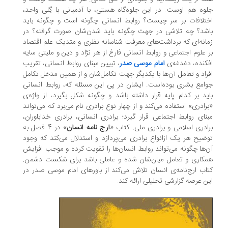
جلوه هم اوست. در این جلوه‌گاه هستی، با آدمیانی با گِلی واحد،
اختلافات بر سر چیست؟ روابط انسانی چگونه است و چگونه باید
باشد؟ چه تلاشی در جهت چگونه باید شدن‌شان صورت گرفته؟ در
زمانه‌ای که برداشت‌های معرفت شناسانه نظری و متدیک علم اقتصاد
بر علوم اجتماعی و روابط انسانی فارغ از هر نژاد و دین و ملیتی سایه
افکنده، دغدغه‌ی
امام موسی صدر
، تبیین مبنای روابط انسانی، تقریب
افراد و تعامل آن‌ها با یکدیگر جهت تکامل‌شان و از همین مدخل تکامل
جوامع بشری بوده‌است. ایشان در پی این مسئله که، روابط انسانی
باید بر کدام پایه قرار داشته باشد و چگونه شکل بگیرد، از واژه‌ی
«برادری» استفاده می‌کند و از چهار نوع برادری نام می‌برد که می‌تواند
مبنای روابط اجتماعی قرار گیرد؛ برادری انسانی، برادری خداباوران،
برادری اسلامی و برادری ملی. کتاب «
ارج نامه انسان
» در 4 فصل به
توضیح هر یک ازانواع برادری می‌پردازد و استدلال می‌کند که وجود
آن‌ها چگونه می‌تواند روابط انسان‌ها را تقویت کرده و موجب افزایش
همکاری و تعامل میان‌شان شده و عاملی باشد برای شکست دشمن.
کتاب ارج‌نامه‌ی انسان تلاش می‌کند از باورهای امام موسی صدر در
این عرصه گزارشی تحلیلی ارائه کند.