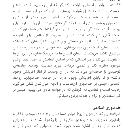
گذشته از برادری انسانی افراد با یکدیگر، که از پی برابری افرادی با هم
بدست می‌آید، به دلیل شرایط زیستی لبنان، که در آن مسلمانان و
مسیحیان با هم زیست می‌کردند، امام موسی صدر از برادری
خداباوران و هم‌زیستی آنان با یکدیگر دفاع نموده و آن را معیاری برای
روابط افراد با یکدیگر در آن جامعه در نظر گرفته‌است. همانطور که در
بحث قبلی هم گفته شده همه‌ی انسان‌ها از خالقی برابر، آفریده
شده‌اند. مشارکت افراد در هستی و ریشه‌ی مشترک‌شان که از خاک
است، عاملی است برای برادری‌شان. امام موسی صدر همواره بر این
موضوع تاکید می‌کند که ایمان انسان‌ها به پروردگارشان، برادری آن‌ها
را تقویت می‌کند و هر انسانی که بر اساس ایمانش به خدا، علیه وضع
موجود مبارزه کند و قدمی بردارد، مورد حمایت اوست. جامعه‌ی
توحیدی را جامعه‌ای می‌داند که در آن وحدت از آغاز آفرینش وجود
داشته و تا پایان آفرینش وجود دارد. در جامعه خداباوران، روابط
انسانی، مبتنی بر خداباوری آن‌هاست و آنچه میان‌شان شکل می‌گیرد
رقابت است و تعامل، نه آنچنان که در جوامع مادی می بینیم، مبتنی بر
کار اقتصادی و نزاع با هدف برتری طبقاتی.
خداباوری اسلامی
تفرقه‌هایی که در طول تاریخ میان مسلمانان رخ داده، موجب تذکر و
یادآوری ضرورت اتحاد و هم‌بستگی آنان با یکدیگر شده، تا از خطراتی
که در قرآن به آن اشاره شده دوری کنند. خطراتی که اصل قرآن و