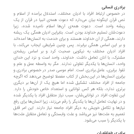
برادری انسانی
در خصوص ارتباط افراد با ادیان مختلف، استدلال برآمده از اسلام و
نص قرآن اینگونه بیان می‌دارد که دعوت همه‌ی انبیا در قرآن از یک
ریشه واحد است. دعوت همه‌ی آن‌ها اسلام نامیده شده، زیرا
دعوت‌شان تسلیم خداوند بودن است. بنابراین ادیان همگی یک ریشه
دارند، همگی از آن خداوند هستند و برای خدمت به انسان‌ها آمده‌اند
و بر این اساس همگی برابرند. پس چنین شرایطی ایجاب می‌کند، با
افراد ادیان مختلف به نیکویی صحبت کرد و بر اساس ریشه‌ی
مشترک، با آنان تعامل داشت. خداوند، واحد است و نزد این خدای
واحد، انسان‌ها با یکدیگر تفاوتی ندارند. مگر به واسطه عمل و علم و
تقوا. برابری، عامل برادری است. امام موسی صدر در خصوص برادری و
برابری انسان‌ها در این بخش از کتاب مفصلا توضیح می‌دهد که اگرچه
جامعه از افراد مختلف تشکیل شده اما هیچ یک از آن‌ها بر دیگری
برتری ندارد، بلکه هر کس توانایی و استعداد خاص خودش را دارد.
این تفاوت افراد در توانایی‌شان، سبب نیاز متقابل افراد با یکدیگر شده
و در نهایت تعامل آن‌ها با یکدیگر را رقم می‌زند، زیرا انسان‌ها برای رفع
نیازها و تکامل خویش به دیگر افراد جامعه نیاز دارند. این امر قابل
تعمیم به ملت‌ها نیز می‌باشد و علت وابستگی و تعامل متقابل ملت‌ها
با یکدیگر را سبب می‌شود.
برادری خداباوران