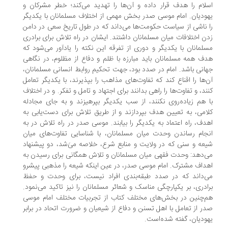
اسلام را هدف قرار داده و آن‌ها را تهدید می‌کند؛ خطر مشرکان و
یهودیان. امام موسی صدر بخش مهمی از اختلاف مسلمانان با یکدیگر
را ناشی از سیاست حکومت‌ها می‌داند که در طول تاریخ سعی در دامن
زدن اختلافات میان مسلمانان داشتند. ایشان در راه تلاش برای برادری
مسلمانان با یکدیگر و دوری از تفرقه این نکته را یادآور می‌شود که
هدف همه مسلمانان باید مبارزه با ظلم و دفاع از مظلوم، در نگاهی
جهانی باشد. امام در صدد بود، جهت تحکیم روابط انسانی مسلمانان،
آن‌ها را اقناع کند که تفاوت‌های مذاهب را بپذیرند، با یکدیگر تعامل
کنند، و تفاوت‌ها را راهی بدانند برای اجتهاد و تامل و تفکر. و در اختلاف
با هم زیاده‌روی نکنند، از سب یکدیگر بپرهیزند و به جای مجادله
کلامی، به تعیین هدف بپردازند و از طریق تلاش برای دست‌یابی به
اهدف، راه اعتماد به یکدیگر را بیابند. موسی صدر در راه تلاش در به
انجام رساندن وحدت میان مسلمانان، با شناسایی تفاوت‌های میان
شیعه و سنی که در ولایت و منابع شرع، خلاصه می‌َشد، دو پیشنهاد
می‌دهد: وحدت فقهی میان مسلمانان و تلاش همگانی برای رسیدن به
اهداف مشترک. امام موسی صدر، در عین اینکه شیعه را مذهبی پیشرو
می‌داند که در صدد طبقه‌بندی افراد نیست، برای وحدت و حفظ
برادری، بر یکپارچگی مناسک و شعائر مسلمانان را نیز تاکید می‌نمود.
هم‌چنین در بخش‌های مختلف کتاب از تجربیات مختلف امام موسی
صدر از تعامل با اهل تسنن و دفاع از شیعیان و ضرورت اتحاد در برابر
یهودیان، گفته شده‌است.