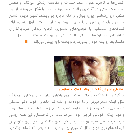
انسان‌ها با ترس، طمع، امید، حسرت و مقایسه زندگی می‌کنند و همین
احساسات، حتی در آگاه‌ترین افراد، تصمیم‌های مالی را شکل می‌دهد. از این
منظر، «روان‌شناسی پول» بیش از آنکه درباره پول باشد، کتابی درباره انسان
معاصر و رابطه پرتنش او با مفهوم ثروت و دارایی است... اوزل به‌جای ارائه
نسخه‌های مستقیم یا توصیه‌های دستوری، تجربه زندگی سرمایه‌گذاران،
کارآفرینان، میلیاردرها و حتی افراد عادی را روایت می‌کند و از دل این
داستان‌ها روایت خود را برمی‌سازد و بحث را به پیش می‌راند
...
تقاضای اخوان ثالث از رهبر انقلاب اسلامی
جنگیدن با فرهنگ کار عبثی است... این برادران آریایی ما و برادران وایکینگ،
مثل اینکه سحرخیزتر از ما بوده‌اند و رفته‌اند جاهای خوب دنیا مسکن
کرده‌اند... ما همین چیزها را نداریم. کسی نداریم از ما انتقاد بکند... استالین با
وجود اینکه خودش گرجی بود، می‌خواست در گرجستان نیز همه روسی
حرف بزنند...من میرم رو میندازم پیش آقای خامنه‌ای، من برای خودم رو
نینداخته‌ام برای تو و امثال تو میرم رو میندازم... به شرطی که شماها برگردید