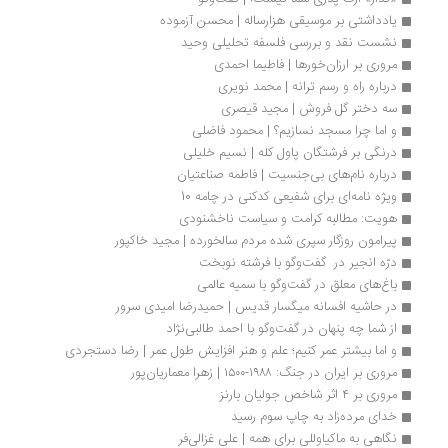
یادداشتی بر موسیقی هزارساله | محسن آزموده
نشست نقد و بررسی فلسفه تحلیلی وحید
مروری بر ارزان‌خورها | فاطیما احمدی
درباره راه و رسم ترانه | محمد نویری
سه دختر گل فروش | مجید قیصری
و اما چرا مسجد نسازیم؟ | محمود فاضلی
درنگی بر فرشتگان پاول کله | نسیم خلیلی
درباره نام‌های بی‌جنسیت | فاطمه صناعتیان
ویژه نامه‌ای برای شفیعی کدکنی در چامه 10
هویت: مطالبه کرامت و سیاست ناخشنودی
پیرامون روزگار سپری شده مردم سالخورده | مجید خاکپور
درّه انجیر در  گفت‌وگو با فرشته نوبخت
باغ‌های معلق در گفت‌وگو با سمیه عالمی
در حاشیه افسانه میگسار قدیس | حمیدرضا امیدی‌ سرور
از شما چه پنهان در گفت‌وگو با احمد طالبی‌نژاد
و اما بیشتر عمر کنیم؛ علم و هنر افزایش طول عمر | رضا دستجردی
مروری بر ایران در جنگ: ۱۹۸۸-۱۵۰۰ | زهرا معماریان‌پور
مروری بر ۴ اثر شاخص جولیان بارنز
خدای مرده‌زاد به چاپ سوم رسید
نگاهی به ماکیاوللی برای همه | علی غزالی‌فر