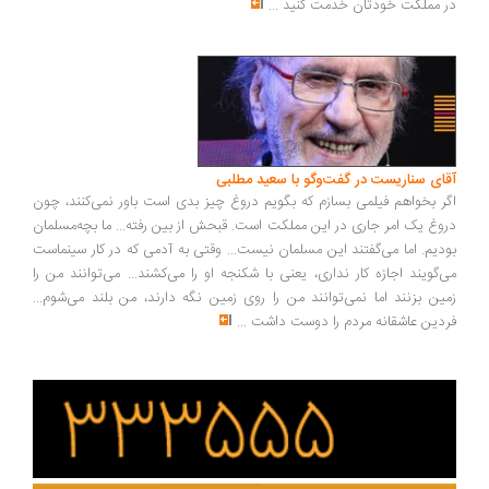
در مملکت خودتان خدمت کنید
...
آقای سناریست در گفت‌وگو با سعید مطلبی
اگر بخواهم فیلمی بسازم که بگویم دروغ چیز بدی است باور نمی‌کنند، چون
دروغ یک امر جاری در این مملکت است. قبحش از بین رفته... ما بچه‌مسلمان
بودیم. اما می‌گفتند این مسلمان نیست... وقتی به آدمی که در کار سینماست
می‌گویند اجازه کار نداری، یعنی با شکنجه او را می‌کشند... می‌توانند من را
زمین بزنند اما نمی‌توانند من را روی زمین نگه دارند، من بلند می‌شوم...
فردین عاشقانه مردم را دوست داشت
...