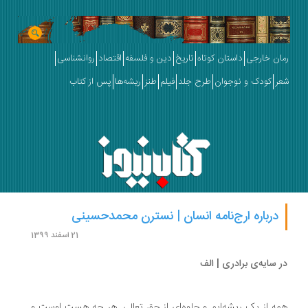
رمان خارجی
داستان کوتاه
تاریخ
دین و فلسفه
اقتصاد
روانشناسی
شعر
کودک و نوجوان
طرح جلد
فیلم
طنز
ریشه‌ها
پس از کتاب
درباره ارج‌نامه انسان | نسترن محمدحسینی
21 اسفند 1399
در سایه‌ی برادری | الف
همه از یک ریشه‌ایم و جلوه‌ای از حق تعالی. هر چه هست اوست و