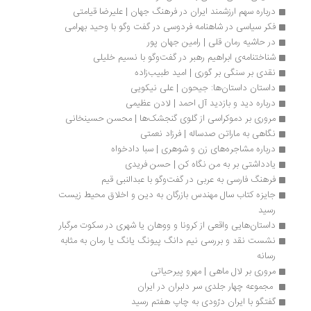
درباره سهم ارزشمند ایران در فرهنگ جهان | علیرضا قیامتی
فکر سیاسی در شاهنامه فردوسی در گفت وگو با وحید بهرامی
در حاشیه رمان قلی | رامین جهان پور
شناختنامه‌ی ابراهیم رهبر در گفت‌وگو با نسیم خلیلی
نقدی بر سنگی بر گوری | امید طبیب‌زاده
داستان داستان‌ها: جیحون | علی نیکویی
درباره دید و بازدید آل احمد | لادن عظیمی
مروری بر دموکراسی از گلوی گنجشک‌ها | محسن حسینخانی
نگاهی به ماراتن صدساله | فرزاد نعمتی
درباره مشاجره‌های زن و شوهری | سبا دادخواه
یادداشتی بر به من نگاه کن | حسن فریدی
فرهنگ فارسی به عربی در گفت‌وگو با عبدالنبی قیم
جایزه کتاب سال مهندس بازرگان به دین و اخلاق محیط زیست 
رسید
داستان‌هایی واقعی از کرونا و ووهان یا شهری در سکوت مرگبار
نشست نقد و بررسی نیم دانگ پیونگ یانگ یا رمان به مثابه 
رسانه 
مروری بر لال ماهی | مهرو پیرحیاتی
 مجموعه چهار جلدی سر دلبران در ایران
گفتگو با ایران درّودی به چاپ هفتم رسید