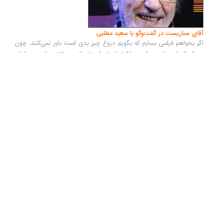
آقای سناریست در گفت‌وگو با سعید مطلبی
اگر بخواهم فیلمی بسازم که بگویم دروغ چیز بدی است باور نمی‌کنند، چون
دروغ یک امر جاری در این مملکت است. قبحش از بین رفته... ما بچه‌مسلمان
بودیم. اما می‌گفتند این مسلمان نیست... وقتی به آدمی که در کار سینماست
می‌گویند اجازه کار نداری، یعنی با شکنجه او را می‌کشند... می‌توانند من را
زمین بزنند اما نمی‌توانند من را روی زمین نگه دارند، من بلند می‌شوم...
فردین عاشقانه مردم را دوست داشت
...