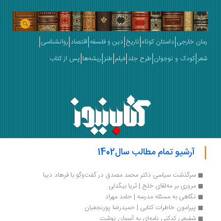
رمان خارجی
داستان کوتاه
تاریخ
دین و فلسفه
اقتصاد
روانشناسی
شعر
کودک و نوجوان
طرح جلد
فیلم
طنز
ریشه‌ها
پس از کتاب
آرشیو تمام مطالب سال1402
سرگذشت سیاسی دکتر محمد مصدق در گفت‌وگو با فرهاد دیبا
مروری بر مه‌لقای خلج | ثریا بیگدلی
نگاهی به مسئله مدرسه | حامد مهراد
پیرامون خاطرات کتابی | حمیدرضا پورنجفیان
شفیعی کدکنی نامه‌ای به آسمان نوشت