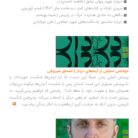
درباره چهره­ پنهان عشق | فاطمه احمدی‌آذر
مروری کوتاه بر کتاب‌های کمتر دیده‌شده سال 1402 | شبنم کهن‌چی
نگاهی به صادق هدایت: مرگ در پاریس | شیما بهره‌مند
درباره سانسور یادداشت‌های شهید صالحی | علی نورآبادی 
خوانشی تحلیلی از آینه‌های دردار | اسحاق شیروانی
پرسش اصلی رمان صرفاً این نیست که آیا آرمان‌ها شکست خورده‌اند یا
نه.پرسش عمیق‌تر این است: انسان پس از شکست آرمان‌ها چگونه می‌تواند
همچنان معنا و هویت خود را حفظ کند؟... پاسخی که ابراهیم برمی‌گزیند، نه
پیروزی است و نه تسلیم. او راهی دیگر را انتخاب می‌کند: پذیرفتن شکست
تاریخی، بدون آنکه به خیانت، گریز از واقعیت یا انکار زندگی پناه ببرد
...