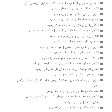
مصطفی ملکیان از کتاب جامع علم کلام آکوئینی رونمایی کرد
نشست نقد و بررسی براده‌های ترس
مروری بر لال ماهی | مهرو پیرحیاتی
 مجموعه چهار جلدی سر دلبران در ایران
گفتگو با ایران درّودی به چاپ هفتم رسید
نگاهی به آمریکا چگونه آمریکا شد | مرتضی میرحسینی
فاطمیان و فرمانروایی از مصر ترجمه شد
پیرامون وای! دَدَم وای! | احمد آفتابی
مروری بر کتاب ممنوع عشق | امیر هاشمی مقدم
نشست رونمایی از شکرستان و زهرستان
10 کتاب صوتی با صدای 10 بازیگر معروف جهان
نگاهی به کوه صدایم را پس نمی‌دهد | ارمغان بهداروند
نشان لاک‌پشت پرنده به جنگل‌های هیرکانی رسید
درباره آخرین خرس گلد | لیلا خیامی
مروری بر بالادست: حل مشکلات پیش از آن که رخ دهند | نرگس 
ابهری 
نشست چیستی و چرایی مردم‌نامه‌نویسی
نگاهی به هفت سقوط: بحران‌های اقتصادی که جهانی‌سازی را 
شکل دادند | ایما موسی‌زاده 
درباره منطقه مورد علاقه | حسام نصیری