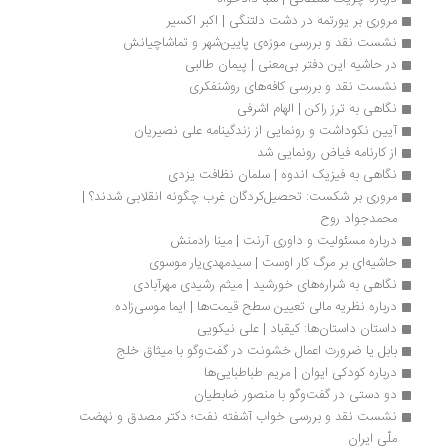
مروری بر یورتمه در دشت دلتنگی | اکبر اکسیر
نشست نقد و بررسی موزه‌ی پایین‏‌شهر و تماشاچیانش
در حاشیه این دفتر بی‌معنی | پیمان طالبی
نشست نقد و بررسی کافه‌های روشنفکری
نگاهی به ترز راکن | الهام اشرفی
آیین نکوداشت و رونمایی از زندگینامه‌ علی نصیریان
از کارنامه فیاض رونمایی شد
نگاهی به فیزیک اندوه | سلمان نظافت یزدی
مروری بر شکست: تحصیل‌کردگان غرب چگونه انقلابی شدند؟ | 
محمدجواد روح
درباره مسئولیت و داوری آرنت | مینا رادمنش
حاشیه‌ای بر مرگ کار اوست | سیدمهدی‌یار موسوی
نگاهی به شراره‌های خورشید | میثم رشیدی مهرآبادی
درباره نظریه مالی تعیین سطح قیمت‌ها | ایما موسی‌زاده 
داستان داستان‌ها: کیقباد | علی نیکویی
بابل یا ضرورت اعمال خشونت در گفت‌وگو با میثاق خلج
درباره کودکی ایوان | مریم طباطبایی‌ها
دو دستی در گفت‌وگو با منصور ضابطیان
نشست نقد و بررسی خواب آشفته نفت؛ دکتر مصدق و نهضت 
ملّی ایران