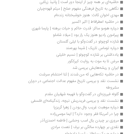
حاشیه‌ای بر همه چیز از اینجا دور است | پانیذ زرتابی
نگاهی به تاریخ فرهنگی مفهوم صلح | میثم قهوه‌چیان
مهدی اخوان ثالث: هنوز خوشبختانه زنده‌ام
در حاشیه اعطرافاط | اکبر اکسیر
درباره هومو ساکر: قدرت حاکم و حیات برهنه | پارسا شهری
پیرامون رادیو هنوز یک راز بود | میلاد شاملو
شازده کوچولو در گفت‌وگو با لیلی گلستان
درباره توماس تاریک | شیما بهره‌مند
یادداشتی بر شازده کوچولو | نسیم خلیلی
مرض تا به موت به روایت کیرکگور
ایران و ریشه‌هایش بررسی شد
در حاشیه تکه‌هایی که من شدند | ثنا احتشام سرشت
نشست نقد و بررسی تاریخ مفهوم عدالت اجتماعی در دوران 
مشروطه
گلوله فیروزه‌ای در گفت‌وگو با فهیمه شهابیان مقدم
نشست نقد و بررسی فریدریش نیچه، زندگی‏نامه‏‌ای فلسفی 
درباره موهبت غریب وال بودن | زهرا گریزپا
چرا در آمریکا فقر وجود دارد؟ | ایما موسی‌زاده
مروری بر چیدن یال اسب وحشی | فاطمه احمدی‌آذر
نقدی بر چهارده سالگی بر برف | نعمت مرادی
درباره چریک سلطانی | سبا دادخواه