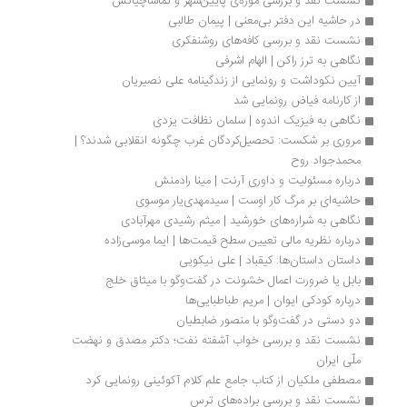
نشست نقد و بررسی موزه‌ی پایین‏‌شهر و تماشاچیانش
در حاشیه این دفتر بی‌معنی | پیمان طالبی
نشست نقد و بررسی کافه‌های روشنفکری
نگاهی به ترز راکن | الهام اشرفی
آیین نکوداشت و رونمایی از زندگینامه‌ علی نصیریان
از کارنامه فیاض رونمایی شد
نگاهی به فیزیک اندوه | سلمان نظافت یزدی
مروری بر شکست: تحصیل‌کردگان غرب چگونه انقلابی شدند؟ | 
محمدجواد روح
درباره مسئولیت و داوری آرنت | مینا رادمنش
حاشیه‌ای بر مرگ کار اوست | سیدمهدی‌یار موسوی
نگاهی به شراره‌های خورشید | میثم رشیدی مهرآبادی
درباره نظریه مالی تعیین سطح قیمت‌ها | ایما موسی‌زاده 
داستان داستان‌ها: کیقباد | علی نیکویی
بابل یا ضرورت اعمال خشونت در گفت‌وگو با میثاق خلج
درباره کودکی ایوان | مریم طباطبایی‌ها
دو دستی در گفت‌وگو با منصور ضابطیان
نشست نقد و بررسی خواب آشفته نفت؛ دکتر مصدق و نهضت 
ملّی ایران
مصطفی ملکیان از کتاب جامع علم کلام آکوئینی رونمایی کرد
نشست نقد و بررسی براده‌های ترس