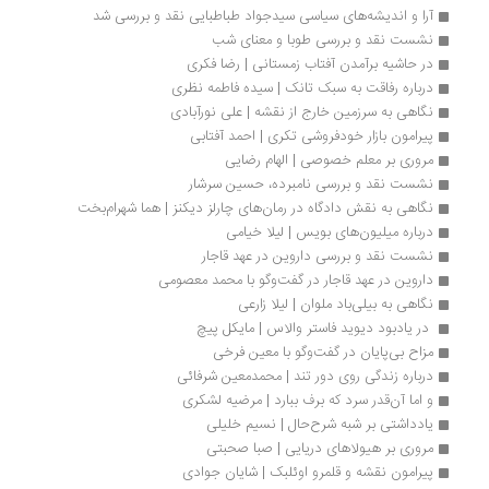
آرا و اندیشه‌های سیاسی سیدجواد طباطبایی نقد و بررسی شد
نشست نقد و بررسی طوبا و معنای شب
در حاشیه برآمدن آفتاب زمستانی | رضا فکری
درباره رفاقت به سبک تانک | سیده فاطمه نظری
نگاهی به سرزمین خارج از نقشه | علی نورآبادی‌
پیرامون بازار خودفروشی تکری | احمد آفتابی 
مروری بر معلم خصوصی | الهام رضایی
نشست نقد و بررسی نامبرده، حسین سرشار
نگاهی به نقش دادگاه در رمان‌های چارلز دیکنز | هما شهرا‌م‌بخت
درباره میلیون‌های بویس | لیلا خیامی
نشست نقد و بررسی داروین در عهد قاجار
داروین در عهد قاجار در گفت‌وگو با محمد معصومی
نگاهی به بیلی‌باد ملوان | لیلا زارعی
 در یادبود دیوید فاستر والاس | مایکل پیچ
مزاح بی‏‌پایان در گفت‌وگو با معین فرخی
درباره زندگی روی دور تند | محمد‌معین شرفائی
و اما آن‌قدر سرد که برف ببارد | مرضیه لشکری
یادداشتی بر شبه شرح‌حال | نسیم خلیلی
مروری بر هیولاهای دریایی | صبا صحبتی
پیرامون نقشه و قلمرو اوئلبک | شایان جوادی