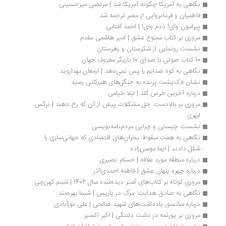
نگاهی به آمریکا چگونه آمریکا شد | مرتضی میرحسینی
فاطمیان و فرمانروایی از مصر ترجمه شد
پیرامون وای! دَدَم وای! | احمد آفتابی
مروری بر کتاب ممنوع عشق | امیر هاشمی مقدم
نشست رونمایی از شکرستان و زهرستان
10 کتاب صوتی با صدای 10 بازیگر معروف جهان
نگاهی به کوه صدایم را پس نمی‌دهد | ارمغان بهداروند
نشان لاک‌پشت پرنده به جنگل‌های هیرکانی رسید
درباره آخرین خرس گلد | لیلا خیامی
مروری بر بالادست: حل مشکلات پیش از آن که رخ دهند | نرگس 
ابهری 
نشست چیستی و چرایی مردم‌نامه‌نویسی
نگاهی به هفت سقوط: بحران‌های اقتصادی که جهانی‌سازی را 
شکل دادند | ایما موسی‌زاده 
درباره منطقه مورد علاقه | حسام نصیری
درباره چهره­ پنهان عشق | فاطمه احمدی‌آذر
مروری کوتاه بر کتاب‌های کمتر دیده‌شده سال 1402 | شبنم کهن‌چی
نگاهی به صادق هدایت: مرگ در پاریس | شیما بهره‌مند
درباره سانسور یادداشت‌های شهید صالحی | علی نورآبادی 
مروری بر یورتمه در دشت دلتنگی | اکبر اکسیر