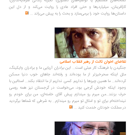
نسخه‌های مستقیم یا توصیه‌های دستوری، تجربه زندگی سرمایه‌گذاران،
کارآفرینان، میلیاردرها و حتی افراد عادی را روایت می‌کند و از دل این
داستان‌ها روایت خود را برمی‌سازد و بحث را به پیش می‌راند
...
تقاضای اخوان ثالث از رهبر انقلاب اسلامی
جنگیدن با فرهنگ کار عبثی است... این برادران آریایی ما و برادران وایکینگ،
مثل اینکه سحرخیزتر از ما بوده‌اند و رفته‌اند جاهای خوب دنیا مسکن
کرده‌اند... ما همین چیزها را نداریم. کسی نداریم از ما انتقاد بکند... استالین با
وجود اینکه خودش گرجی بود، می‌خواست در گرجستان نیز همه روسی
حرف بزنند...من میرم رو میندازم پیش آقای خامنه‌ای، من برای خودم رو
نینداخته‌ام برای تو و امثال تو میرم رو میندازم... به شرطی که شماها برگردید
در مملکت خودتان خدمت کنید
...