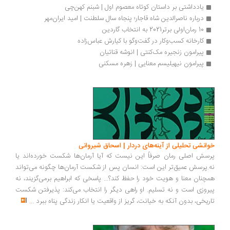
یادداشتی بر داستان کوتاه معصوم اول | شبنم کهن‌چی
درباره ناصرالدین شاه قاجار؛ پنجاه سال سلطنت | امید ایران‌مهر
10 رمان‌اولی برتر2021 به انتخاب گاردین
کارخانه کسب‌و‌کار در گفت‌وگو با کیارش عباس‌زاده
پیرامون زنجیره مک‌کنتی | انوشه قناتیان
پیرامون نیهیلیسم معنایی | زهره مسکنی
انشی تحلیلی از آینه‌های دردار | اسحاق شیروانی
سش اصلی رمان صرفاً این نیست که آیا آرمان‌ها شکست خورده‌اند یا
.پرسش عمیق‌تر این است: انسان پس از شکست آرمان‌ها چگونه می‌تواند
چنان معنا و هویت خود را حفظ کند؟... پاسخی که ابراهیم برمی‌گزیند، نه
روزی است و نه تسلیم. او راهی دیگر را انتخاب می‌کند: پذیرفتن شکست
ریخی، بدون آنکه به خیانت، گریز از واقعیت یا انکار زندگی پناه ببرد
...