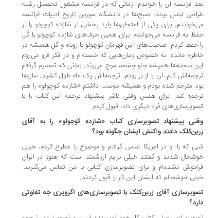
د فرانسه آن را خواندم. زمانی که در فرانسه مشغول تحصیل رشته
احی لباس بودم، صبح‌ها در دانشگاه سوربن تاریخ ادبیات فرانسه
‌خواندم. برای یکی از امتحان‌ها باید بخشی از شازده کوچولو را از
ظ به فرانسه می‌خواندم. برای همین حرف‌های شازده کوچولو با گُل
 حفظ کردم. صحبت‌های این قهرمان کوچولو با روباه و گل همیشه در
طرم مانده. به خصوص زمان‌هایی که خسته‌ام و در فکر فرو می‌روم
ن صحنه‌ها همیشه جلو چشمم موج می‌زند. زمانی که تصمیم گرفتم
جمه‌اش کنم، آن را از بر بودم. ترجمه‌اش یک ماه طول کشید. سال‌ها
د مترجم شده بودم و همیشه دوست داشتم «شازده کوچولو» را هم
جمه کنم. برای همین وقتی ناشر پیشنهاد ترجمه این کتاب را با
ویرسازی‌های فرد دیگری داد، قبول کردم.
قتی پیشنهاد تصویرسازی کتاب «شازده کوچولو» را به آقای
ین‌کلک دادند واکنش ایشان چگونه بود؟
ی که با او در امریکا تماس گرفتم و موضوع را مطرح کردم، خیلی
شحال شدند و گفتند خیلی برایم ارزشمند است که هنوز در ایران
اموش نشده‌ام و برای تصویرسازی کتابی با من تماس می‌گیرند.
لی خوشحالم که‌ ایشان این کار را قبول کردند.
صویرسازی آقای زرین‌کلک با تصویرسازی‌های اگزوپری چه تفاوتی
رد؟