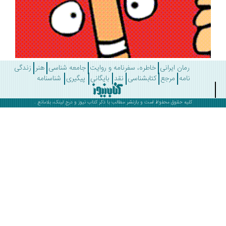
رمان ایرانی
خاطره، سفرنامه و روایت
جامعه شناسی
هنر
زندگی
نامه
مرجع
کتابشناسی
نقد
بایگانی
پیگیری
شناسنامه
کلیه حقوق محفوظ است و بازنشر مطالب با ذکر
کتاب نیوز
و درج لینک، بلامانع .