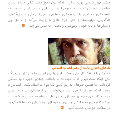
ظر، «روان‌شناسی پول» بیش از آنکه درباره پول باشد، کتابی درباره انسان
اصر و رابطه پرتنش او با مفهوم ثروت و دارایی است... اوزل به‌جای ارائه
خه‌های مستقیم یا توصیه‌های دستوری، تجربه زندگی سرمایه‌گذاران،
رآفرینان، میلیاردرها و حتی افراد عادی را روایت می‌کند و از دل این
ستان‌ها روایت خود را برمی‌سازد و بحث را به پیش می‌راند
...
اضای اخوان ثالث از رهبر انقلاب اسلامی
گیدن با فرهنگ کار عبثی است... این برادران آریایی ما و برادران وایکینگ،
ل اینکه سحرخیزتر از ما بوده‌اند و رفته‌اند جاهای خوب دنیا مسکن
ده‌اند... ما همین چیزها را نداریم. کسی نداریم از ما انتقاد بکند... استالین با
ود اینکه خودش گرجی بود، می‌خواست در گرجستان نیز همه روسی
ف بزنند...من میرم رو میندازم پیش آقای خامنه‌ای، من برای خودم رو
نداخته‌ام برای تو و امثال تو میرم رو میندازم... به شرطی که شماها برگردید
 مملکت خودتان خدمت کنید
...