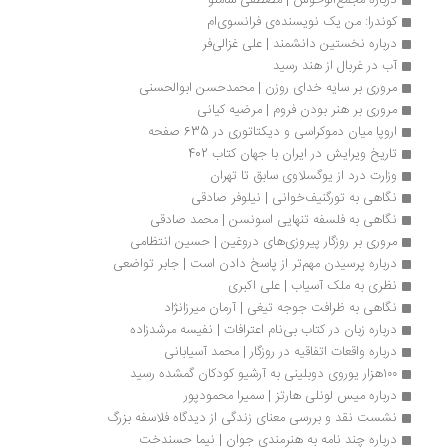
درباره مجمع‌الوحوش | مصطفی شاملو
کوندرا: من یک نویسنده‌ی فرانسوی‌ام 
درباره نخستین دانشمند | علی غزالی‌فر
آب در غربال از هند رسید
مروری بر سایه خدای روزن | محمدحسن ابوالحسنی
مروری بر هنر بودن فروم | مرضیه کیانی
اروپا میان دموکراسی و دیکتاتوری در 635 صفحه
تاریخ ویرایش در ایران با جهان کتاب 402
وزارت درد از یوگسلاوی سابق تا تهران
نگاهی به تورگنیف‌خوانی | نیلوفر صادقی
نگاهی به فلسفه تنهایی اسونسن | محمد صادقی
مروری بر روزگار پیروزی‌های دروغین | حسین انتظامی
درباره پرسیدن مهم‌تر از پاسخ دادن است | جابر تواضعی
نظری به ملک آسیاب | علی اکبری
نگاهی به ظرافت جوجه تیغی | آرمان میرزانژاد
درباره زبان در کتاب بی‌نام اعترافات | نفیسه مرشدزاده
درباره واقعات اتفاقیه در روزگار | محمد آسیابانی
۱۰۰هزار یوروی دوبلینی به آرشیو کودکان گمشده رسید
درباره میس لونلی هارتز | سمیرا محمودپور
نشست نقد و بررسی معنای زندگی از دیدگاه فلاسفه بزرگ
درباره چند نامه به هنرمندی جوان | نیما حسندخت