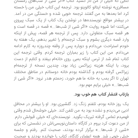
ابی که خیلی از من کار کشید کتاب «اگر شبی از شب‌های زمستان
افری» نوشته ایتالو کالوینو بود. ترجمه این کتاب خیلی من را خسته
د اما بعدها به من گفتند ترجمه خوبی شده و خستگی من در آمد.
 بیشتر مواقع نویسنده‌ها در نوشتن یک کتاب از یک سبک پیروی
‌کنند؛ اما شیوه روایت «اگر شبی از شب‌ها...» قصه در قصه است و
 قصه سبک متفاوتی دارد. پس از ترجمه هر قصه، پیش از اینکه
رد قصه دیگری بشوم و سبک ترجمه‌ام را تغییر بدهم، یک هفته به
دم استراحت می‌دادم و دوباره پس از وقفه چندروزه به کارم ادامه
‌دادم. من این کتاب را زیر بمباران ترجمه کردم. وقتی ترجمه این
اب تمام شد از ترس اینکه بمبی روی خانه‌ام بیفتد و کتابم از دست
ود، با اینکه هزینه زیراکس زیاد بود، چندین نسخه از ترجمه‌ام
راکس گرفته بودم و گذاشته بودم خانه دوستانم در مناطق مختلف
ران تا اگر بمب به خانه ما هم خورد، زحمتم هدر نرود. «اگر شبی از
‌ها...» خیلی برایم مهم بود.
ازتاب انتشار کتاب هم خوب بود.
 روز خانه بودم، تلفنم زنگ زد. گلشیری بود. او را بیشتر در محافل
بی می‌دیدم و نشده بود به من تلفن کند. خیلی خوشحال شدم وقتی
میدم تماس گرفته تبریک بگوید. نویسنده‌ای که خیلی قبولش دارم.
 من دعوت کرد بروم در کارگاه داستان‌نویسی‌اش در نشستی که برای
بی از شب‌ها...» برگزار کرده بودند، صحبت کنم. رفتم و جلسه
لی خوبی شد. همه اعضای کارگاه، کتاب را خوانده بودند و صحبت