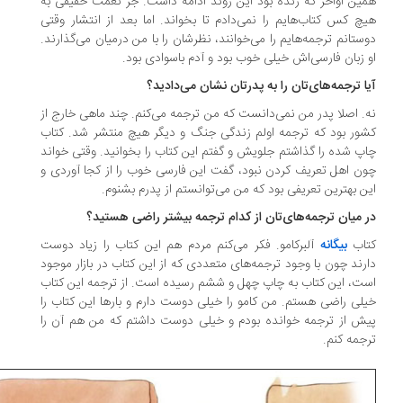
ین اواخر که زنده بود این روند ادامه داشت. جز نعمت حقیقی به
چ کس کتاب‌هایم را نمی‌دادم تا بخواند. اما بعد از انتشار وقتی
ستانم ترجمه‌هایم را می‌خوانند، نظرشان را با من درمیان می‌گذارند.
 زبان فارسی‌اش خیلی خوب بود و آدم باسوادی بود.
یا ترجمه‌های‌تان را به پدرتان نشان می‌دادید؟
. اصلا پدر من نمی‌دانست که من ترجمه می‌کنم. چند ماهی خارج از
ور بود که ترجمه اولم زندگی جنگ و دیگر هیچ منتشر شد. کتاب
پ شده را گذاشتم جلویش و گفتم این کتاب را بخوانید. وقتی خواند
ن اهل تعریف کردن نبود، گفت این فارسی خوب را از کجا آوردی و
ن بهترین تعریفی بود که من می‌توانستم از پدرم بشنوم.
ر میان ترجمه‌های‌تان از کدام ترجمه بیشتر راضی هستید؟
تاب
بیگانه
آلبرکامو. فکر می‌کنم مردم هم این کتاب را زیاد دوست
رند چون با وجود ترجمه‌های متعددی که از این کتاب در بازار موجود
ت، این کتاب به چاپ چهل و ششم رسیده است. از ترجمه این کتاب
لی راضی هستم. من کامو را خیلی دوست دارم و بار‌ها این کتاب را
ش از ترجمه خوانده بودم و خیلی دوست داشتم که من هم آن را
جمه کنم.