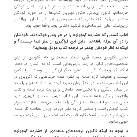
ویرسازی اصلی کتاب کار خود نویسنده است و تصویرسازی ترجمه
 را یک نقاش ایرانی انجام داده و بسیار هم زیبا. زمان کودکی
زندانم، کانون پرورش فکری بهترین کتاب‌ها را در حوزه کودکان
تشر می‌کرد. کتاب‌هایی که تصویرسازی آنها کار آقایان نورالدین
ین‌کلک، علی اکبر‌صادقی و فرشید مثقالی بود، واقعا خوب بود.
غلب کسانی که «شازده کوچولو» را در هر زبانی خوانده‌اند، خودشان
 در آن غرقه یافته‌اند. دلیل این فراگیری از نظر شما چیست؟ و
نکه به نظر خودتان چقدر در ترجمه کتاب موفق بوده‌اید؟
یل اگزوپری بسیار قوی است. حرف‌هایی که اگزوپری از زبان
صیت‌های کتاب می‌زند، درس‌هایی است که به انسان می‌دهد.
نکه اگر تو به یک گل آب بدهی، دیگر آن گل مال توست، حرف کمی
ست و همیشه تازه است. به نظرم همه حرف‌هایی که اگزوپری در
ن کتاب می‌زند، ما در زندگی‌مان تجربه کرده‌ایم اما او همه‌چیز را برده
 سیاره دیگری و با تخیل همه داستان را روایت کرده است و کتاب
قعیت زندگی همه ماست. این کتاب درس است و اگزوپری دارد
لی ظریف و لطیف فلسفه زندگی را به ما یاد می‌دهد. شازده کوچولو
اب کوچکی است و سختی کار به نظر من در آوردن لطافت کار است.
ی‌توانم درباره موفقیت کارم قضاوت کنم اما خیلی سعی کردم ترجمه
بی بشود.
ا توجه به اینکه تاکنون ترجمه‌های متعددی از «شازده کوچولو»