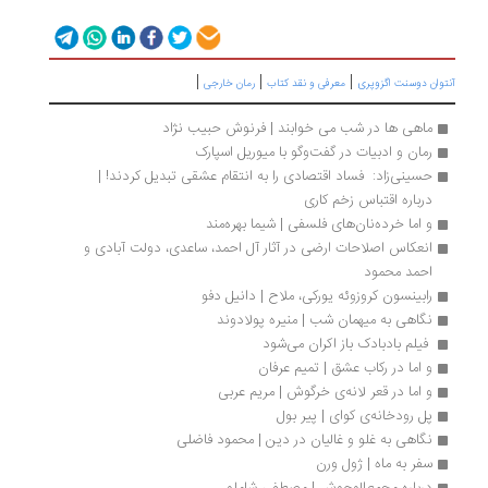
|
|
|
توان دوسنت اگزوپری
معرفی و نقد کتاب
رمان خارجی
ماهی ها در شب می خوابند ‌| فرنوش حبیب نژاد
رمان و ادبیات در گفت‌وگو با میوریل اسپارک 
حسینی‌زاد:  فساد اقتصادی را به انتقام عشقی تبدیل کردند! | 
درباره اقتباس زخم کاری
و اما خرده‌نان‌های فلسفی | شیما بهره‌مند
انعکاس اصلاحات ارضی در آثار آل احمد، ساعدی، دولت ‌آبادی و 
احمد محمود
رابینسون کروزوئه یورکی، ملاح | دانیل دفو
نگاهی به میهمان شب | منیره پولادوند
 فیلم بادبادک باز اکران می‌شود 
و اما در رکاب عشق | تمیم عرفان
و اما در قعر لانه‌ی خرگوش | مریم عربی
پل رودخانه‌ی کوای | پیر بول
نگاهی به غلو و غالیان در دین | محمود فاضلی
سفر به ماه | ژول ورن