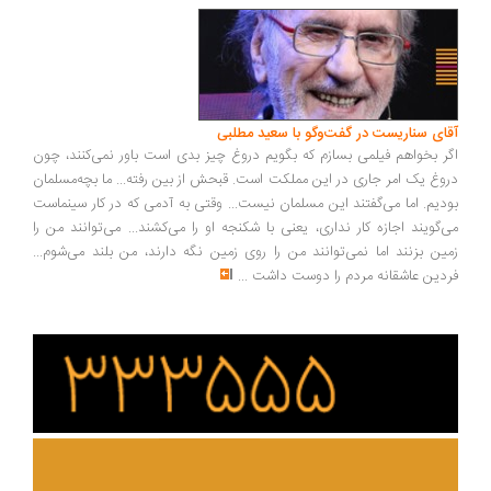
ای سناریست در گفت‌وگو با سعید مطلبی
ر بخواهم فیلمی بسازم که بگویم دروغ چیز بدی است باور نمی‌کنند، چون
وغ یک امر جاری در این مملکت است. قبحش از بین رفته... ما بچه‌مسلمان
دیم. اما می‌گفتند این مسلمان نیست... وقتی به آدمی که در کار سینماست
‌گویند اجازه کار نداری، یعنی با شکنجه او را می‌کشند... می‌توانند من را
ین بزنند اما نمی‌توانند من را روی زمین نگه دارند، من بلند می‌شوم...
دین عاشقانه مردم را دوست داشت
...