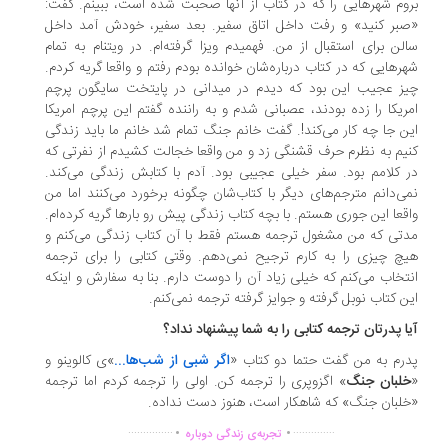
وم شهر‌هایی را که در کتاب از آنها صحبت شده است، ببینم. گفت:
بر کنید» و رفت داخل اتاق سفیر. بعد سفیر، خودش آمد داخل
لن برای استقبال از من. فهمیدم ویزا گرفته‌ام. در ویتنام به تمام
ر‌هایی که در کتاب درباره‌شان خوانده بودم رفتم و واقعا گریه کردم.
ز عجیب این بود که دیدم در میدانی در پایتخت سایگون پرچم
ریکا را ‌زده بودند، عصبانی شدم و به راننده گفتم این پرچم امریکا
ن جا چه کار می‌کند!. گفت خانم جنگ تمام شد خانم ما باید زندگی
یم به نظرم حرف قشنگی زد و من واقعا خجالت کشیدم از نفرتی که
 کلامم بود. سفر خیلی عجیبی بود. آدم با کتابش زندگی می‌کند.
ی‌دانم مترجم‌های دیگر با کتاب‌شان چگونه برخورد می‌کنند اما من
قعا این جوری هستم. با بچه کتاب زندگی پیش رو بارها گریه کرده‌ام.
تی که من مشغول ترجمه هستم فقط با آن کتاب زندگی می‌کنم و
چ چیزی را به کارم ترجیح نمی‌دهم. وقتی کتابی را برای ترجمه
تخاب می‌کنم که خیلی زیاد آن را دوست دارم. بنا به سفارش و اینکه
ن کتاب نوبل گرفته و جوایز گرفته ترجمه نمی‌کنم.
یا پدرتان ترجمه کتابی را به شما پیشنهاد نداد؟
رم به من گفت حتما دو کتاب «
اگر شبی از شب‌ها...
»ی کالوینو و
لبان جنگ
» اگزوپری را ترجمه کن. اولی را ترجمه کردم اما ترجمه
لبان جنگ» که شاهکار است، هنوز دست نداده.
.
.
...............
..............
تجربه‌ی زندگی دوباره