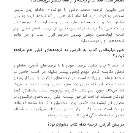
تشر شده، شما کدام ترجمه را از همه بیشتر می‌پسندید؟
 اولین‌بار ترجمه محمد قاضی را خوانده‌ام. شاملو زبان فارسی
حصر به فردی دارد اما تمام کتاب‌هایی را که ترجمه کرده به زبان
ملو است و نه نویسنده اصلی. یعنی ترجمه او، سبک نویسنده را
ایت نمی‌کند! ترجمه ابوالحسن نجفی از ترجمه شاملو خیلی بهتر
ست. ابوالحسن نجفی بهترین مترجم ایران است و من واقعا
جمه‌های او را دوست دارم.
ین برگرداندن کتاب به فارسی به ترجمه‌های قبلی هم مراجعه
دید؟
. بعد از چاپ کتاب، ترجمه خودم را با ترجمه‌های قاضی، شاملو و
فی مقایسه کردم. دیدم نجفی بیشتر سلیقه من است. قاضی در
جمه جمله را پرورانده است. در ترجمه‌های دیگرش با این کار روبه‌رو
ده بودم. این کتاب برای رده سنی خاصی نوشته نشده. بعضی‌ها
ر می‌کنند چون اسم کتاب «شازده کوچولو» است، مخاطبش فقط
دکان هستند اما اصلا این‌طور نیست. یکی از رسانه‌های فرانسوی در
معرفی آن نوشته بود «کتابی برای مخاطبان ۱۰ تا ۱۰۰ ساله» که واقعا
درست است. تقریباً 80 سال از انتشار این کتاب می‌گذرد و خوشحالم
 آستانه 80‌سالگی این کتاب را ترجمه کرده‌ام.
ر میان آثارتان، ترجمه کدام کتاب دشوارتر بود؟