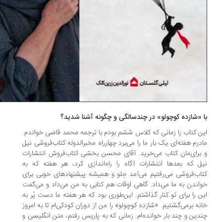
ا «شازده کوچولو» در چند‌سالگی و چگونه آشنا شدید؟
ن کتاب را زمانی که کلاس ششم بودم با ترجمه محمد قاضی خواندم.
درم هفته‌ای یک بار ما را می‌برد چهارراه مخبرالدوله کتاب‌فروشی نیل
برای‌مان کتاب می‌خرید. آقای محسن بخشی کتاب‌فروش انتشارات
ل که بعد‌ها انتشارات آگاه را راه‌اندازی کرد، هر هفته که به
اب‌فروشی می‌رفتیم می‌آمد جلو و همیشه پیشنهاد‌های خوبی برای
اندن به ما می‌داد. گاهی اوقات هم کتابی به من می‌داد و می‌گفت
ن را برای تو کنار گذاشتم. این‌طوری بود که هر هفته ما دست پُر به
نه برمی‌گشتیم. «شازده کوچولو» را من از دوران کودکی‌ام تا به امروز
دین و چند بار خوانده‌ام. زمانی که به پاریس رفتم، متن انگلیسی و