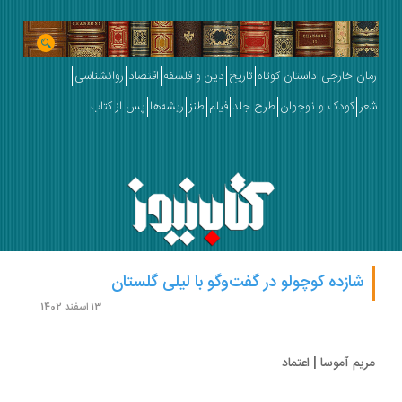
ان خارجی
داستان کوتاه
تاریخ
دین و فلسفه
اقتصاد
روانشناسی
ر
کودک و نوجوان
طرح جلد
فیلم
طنز
ریشه‌ها
پس از کتاب
شازده کوچولو در گفت‌وگو با لیلی گلستان
13 اسفند 1402
یم آموسا | اعتماد