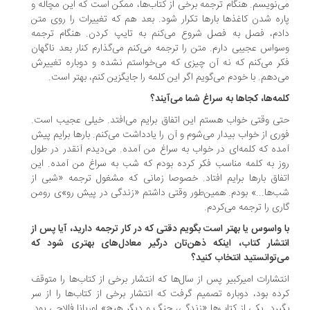
‌نویسم. هنگام ترجمه برخی از کتاب‌ها، ممکن است که این مچاله و
ره شدن کاغذ‌ها بار‌ها تکرار شود. بعد هم که تغییرات را روی متن
دم، فصل به فصل شروع می‌کنم به تایپ کردن. هنگام ترجمه
واس عجیبی دارم. متن را ترجمه می‌کنم می‌گذارم کنار بعد ناگهان
ر می‌کنم که نه آن چیزی که می‌خواستم نشده و دوباره تغییرش
‌دهم. با خودم می‌گویم اگر این کلمه را جایگزین کنم، بهتر است.
مه‌ها، کجا‌ها به سراغ شما می‌آیند؟
ی وقتی خواب هستم این اتفاق برایم می‌افتد. خیلی عجیب است.
ری از خواب بیدار می‌شوم و آن را یادداشت می‌کنم. بار‌ها برایم پیش
ده که کلمه‌ای در خواب به سراغ من آمده. می‌دیدم آنقدر در طول
ز به کلمه مناسب فکر کرده بودم که شب به سراغ من آمده. این
فاق بار‌ها برایم افتاد. خصوصا زمانی که مشغول ترجمه «شبی از
‌ها...» بودم. همین‌طور وقتی داشتم «زندگی در پیش رو»ی رومن
ری را ترجمه می‌کردم.
ا واسوس یا بهتر است بگویم دقتی که در کار ترجمه دارید، آیا پس از
تشار کتاب، اینکه ذهن‌تان درگیر معادل‌های بهتری شود که
‌توانستید انتخاب کنید؟
تشارات ‌امیرکبیر پس از سال‌ها که انتشار برخی از کتاب‌ها را متوقف
ده بود، دوباره تصمیم گرفت که انتشار برخی از کتاب‌ها را از سر
یرد. یکی از کتاب‌ها «زندگی، جنگ و دیگر هیچ» اوریانا فالاچی بود.