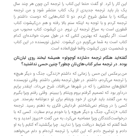
ن کار را کرد. او گفت حتما این کتاب را ترجمه کن چون هر چند سال
 بار باید ترجمه جدیدی از یک کتاب منتشر شود و من ترجمه
گانه را با عشق شروع کردم. دو تا کتاب‌هایی که دوست داشتم را
جمه کردم و با توجه به اینکه سنم بالا رفته و هم دن‌کیشوت کتاب
وری است به سراغ ترجمه آن نروم. دن کیشوت کتاب محبوب من
ت. اگر بگویید که بهترین کتابی که در طول عمرت خوانده‌ای کدام
اب است به شما می‌گویم دن کیشوت. تخیل نویسنده در این کتاب
شخصیت دون کیشوت واقعا فوق‌العاده است.
فته‌اید هنگام ترجمه «شازده کوچولو» همیشه لبخند روی لبان‌تان
ده. در ترجمه سایر کتاب‌های‌تان چطور؟ چنین حسی نداشتید؟
 برعکس این حس را زمانی که داشتم «زندگی، جنگ و دیگر هیچ»
 ترجمه می‌کردم، داشتم. در طول ترجمه بغض داشتم. وقتی نویسنده
فاق‌های مختلفی را که در شهر‌ها می‌افتاد، شرح می‌داد، اینقدر برایم
د‌آور بود که تصمیم گرفتم بروم ویتنام را بببینم. وقتی رفتم ویزا بگیرم
 من گفتند باید فردی از خود ویتنام برای تو دعوتنامه بفرستد. من
ی را در ویتنام نمی‌شناختم. فردایش فکری به ذهنم رسید. ترجمه
اب «زندگی، جنگ و دیگر هیچ» را با خودم بردم سفارت. کسی که با
خواست‌کنندگان ویزا مصاحبه می‌کرد، به من گفت «دیروز آمدید و به
ا گفتم که شرایط دریافت ویزا را ندارید. چرا برگشتید؟» کتابم را به او
دم و توضیح دادم که این کتاب را ترجمه کرده‌ام و دلم می‌خواهد