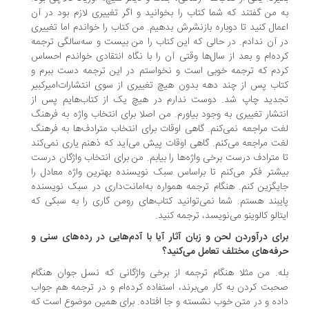
 من گفتند که شما کتاب را بخوانید و اگر تغییری لازم بود در آن
مال کنید تا دوباره بازنشرش بدهیم. من کتاب را خواندم اما تغییری
 آن ندادم. در حالی که این کتاب را من بیست و سه‌سالگی ترجمه
ده‌ام و بعد از سال‌ها وقتی آن را با نگاه انتقادی خواندم احساس
دم که ترجمه خوبی است و نخواستم در این ترجمه دست ببرم و
اب پس از چند دهه بدون هیچ تغییری از سوی انتشارات‌امیرکبیر
جدید چاپ شد. دوست ندارم در هیچ یک از کتاب‌هایم پس از
تشار تغییری به وجود بیاورم. من اصلا برای انتخاب واژه به فرهنگ
ت مراجعه نمی‌کنم. گاهی اوقات برای انتخاب مترادف‌ها به فرهنگ
ت مراجعه می‌کنم. گاهی اوقات پیش می‌آید که ذهنم یاری نمی‌کند
 مترادف درست برخی واژه‌ها را بیابم. من برای انتخاب واژگان درست
شتر فکر می‌کنم تا براساس سبک نویسنده بهترین واژه معادل را
یگزین کنم. هنگام ترجمه همواره به‌امانت‌داری در سبک نویسنده
یبند هستم. شما نمی‌توانید کتاب‌های رومن گاری را به سبکی که
تالو کالوینو می‌نویسد، ترجمه کنید.
رای درآوردن لحن و زبان آثار آیا با آدم‌هایی در رده‌های سنی و
فه‌های مختلف تعامل می‌کنید؟
ه. من مثلا هنگام ترجمه از برخی واژگانی که نسل جوان هنگام
بت کردن به کار می‌برند، استفاده کرده‌ام و در ترجمه هم جواب
ده و در متن خوب نشسته و جا افتاده. برای همین موضوع است که