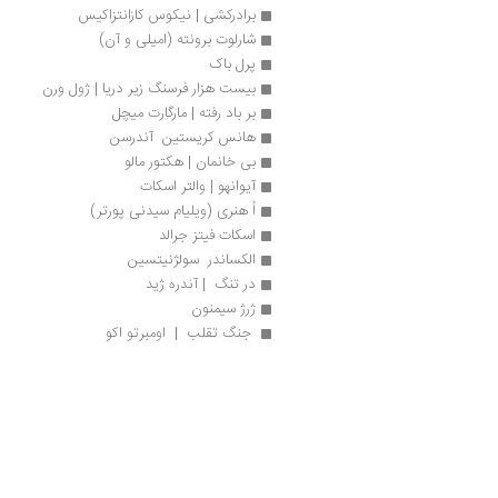
برادرکشی | نیکوس کازانتزاکیس
شارلوت برونته (امیلی و آن)
پرل باک
بیست هزار فرسنگ زیر دریا | ژول ورن
بر باد رفته | مارگارت میچل
هانس کریستین  آندرسن  
بی ­خانمان | هکتور مالو
آیوانهو | والتر اسکات
اُ هنری (ویلیام سیدنی پورتر)
اسکات فیتز جرالد
الکساندر  سولژنیتسین
در تنگ  | آندره ژید
ژرژ سیمنون
 جنگ تقلب  |  اومبرتو اکو
 آگاتا کریستی
 طریقه‌ی کتاب خواندن | آندره موروا 
دوریت کوچولو  | چارلز دیکنز
ویلیام فاکنر
آلفونس دوده
رومن گاری