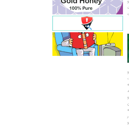
و
ت
ت
و
و
ر