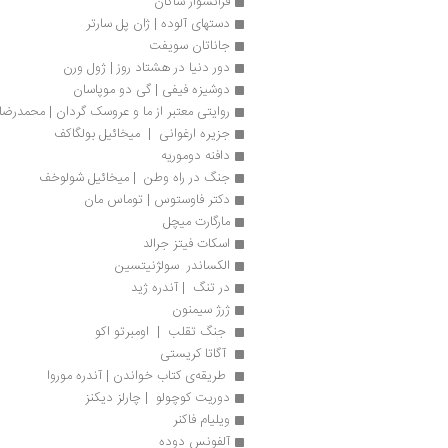
فرانسواز ساگان
دستهای آلوده | ژان پل سارتر
جاناتان سویفت
دور دنیا در هشتاد روز | ژول ورن
دوشیزه فیفی | گی دو موپاسان
روایتی معتبر از ما و عروسک گردان | محمدرض
جزیره ارغوانی  |  میخائیل بولگاکف
دافنه دوموریه
جنگ در راه وطن  | میخائیل شولوخف
دکتر فاوستوس | توماس مان
مارگارت میچل
اسکات فیتز جرالد
الکساندر  سولژنیتسین
در تنگ  | آندره ژید
ژرژ سیمنون
 جنگ تقلب  |  اومبرتو اکو
 آگاتا کریستی
 طریقه‌ی کتاب خواندن | آندره موروا 
دوریت کوچولو  | چارلز دیکنز
ویلیام فاکنر
آلفونس دوده