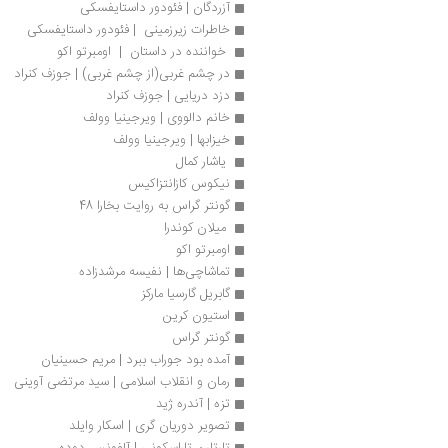
آزردگان | فئودور داستایفسکی
خاطرات زیرزمینی  | فئودور داستایفسکی
 خواننده در داستان  |  اومبرتو اکو 
در چشم غربی(از چشم غربی) | جوزف کنراد
دزد دریایی | جوزف کنراد
خانم دالووی | ویرجینیا وولف
خیزابها | ویرجینیا وولف
 یاشار کمال
نیکوس کازانتزاکیس
گونتر گراس به روایت بخارا 48
 میلان کوندرا
اومبرتو اکو
تماشاچی‌ها | نفیسه مرشدزاده
گابریل گارسیا مارکز
استیون کرین
گونتر گراس
آمده بود جوراب ببرد | مریم حسینیان
رمان و انقلاب اسلامی | سید مرتضی آوینی
تزه | آندره ژید
تصویر دوریان گری | اسکار وایلد
تارتارن تاراسکونی | آلفونس دوده