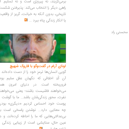
برمی‌گزیند، نه پیروزی است و نه تسلیم. ا
راهی دیگر را انتخاب می‌کند: پذیرفتن شکس
تاریخی، بدون آنکه به خیانت، گریز از واقعی
یا انکار زندگی پناه ببرد
...
ا محسنی راد
اونای آرام در گفت‌وگو با فاروک شهیچ‭
گویی انسان‌ها ترمزِ خود را از دست داده‌اند 
آن کُدِ اخلاقی که نگهبان عقل سلیم بود،
فروریخته است. در دنیای امروز، همه
می‌خواهند فاشیست باشند؛ یعنی می‌خواهند
نفرت، محورِ زندگی‌شان باشد... ما با گوشت 
پوست خود احساس کردیم «دیگری» بودن
چه معنایی دارد... نوشتن پاسخی است به
بی‌عدالتی‌هایی که ما را احاطه کرده‌اند، و د
عین حال، ستایشی است از زیبایی زندگی و