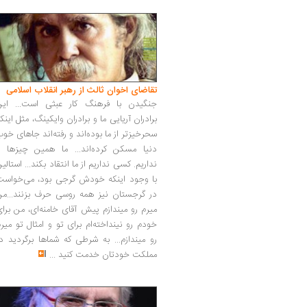
تقاضای اخوان ثالث از رهبر انقلاب اسلامی
جنگیدن با فرهنگ کار عبثی است... این
برادران آریایی ما و برادران وایکینگ، مثل اینک
سحرخیزتر از ما بوده‌اند و رفته‌اند جاهای خو
دنیا مسکن کرده‌اند... ما همین چیزها را
نداریم. کسی نداریم از ما انتقاد بکند... استالی
با وجود اینکه خودش گرجی بود، می‌خواست
در گرجستان نیز همه روسی حرف بزنند...من
میرم رو میندازم پیش آقای خامنه‌ای، من برا
خودم رو نینداخته‌ام برای تو و امثال تو میر
رو میندازم... به شرطی که شماها برگردید د
مملکت خودتان خدمت کنید
...