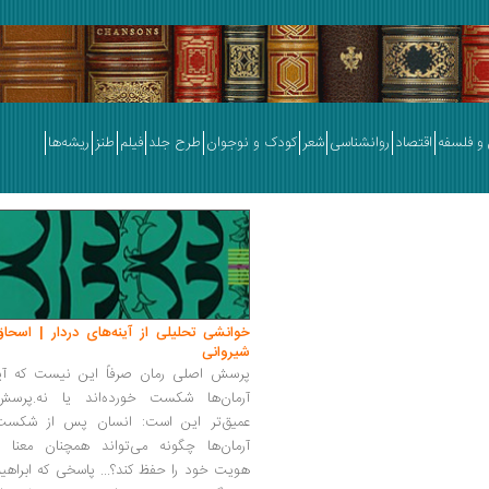
و فلسفه
اقتصاد
روانشناسی
شعر
کودک و نوجوان
طرح جلد
فیلم
طنز
ریشه‌ها
خوانشی تحلیلی از آینه‌های دردار | اسحاق
شیروانی
پرسش اصلی رمان صرفاً این نیست که آیا
آرمان‌ها شکست خورده‌اند یا نه.پرسش
عمیق‌تر این است: انسان پس از شکست
آرمان‌ها چگونه می‌تواند همچنان معنا و
هویت خود را حفظ کند؟... پاسخی که ابراهی