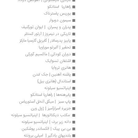
زاهاریا  استانکو
بوریس پاسترناک
سیمون دوبوار
پدران و پسران  | ایوان تورگنیف
تاریکی در نیمروز | آرتور کستلر
پاییز پدرسالار | گابریل گارسیا مارکز
تحقیر | آلبرتو موراویا
دوران کودکی | ماکسیم گورکی
اشتفان تسوایک
هانری تروایا 
پاشنه آهنین | جک لندن
استاندال (هانری بیل) 
اینیاتسیو سیلونه
پابرهنه‌ها | زاهاریا استانکو
پاپ سبز  | میگل آنخل آستوریاس
جزیره اسرارآمیز | ژول ورن
 مکتب دیکتاتورها  | اینیاتسیو سیلونه
دانه زیر برف | اینیاتسیو سیلونه
بی بی پیک | الکساندر پوشکین
بلندیهای بادگیر |  امیلی برونته