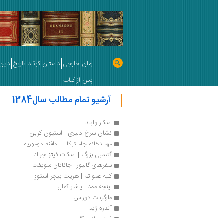
رمان خارجی
داستان کوتاه
تاریخ
دین 
پس از کتاب
آرشیو تمام مطالب سال1384
اسکار وایلد
نشان سرخ دلیری | استیون کرین
مهمانخانه جامائیکا  |  دافنه دوموریه
گتسبی بزرگ | اسکات فیتز جرالد
سفرهای گالیور | جاناتان سویفت
کلبه عمو تم | هریت بیچر استوو
اینجه ممد | یاشار کمال
مارگریت دوراس
آندره ژید