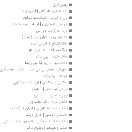
رومن گاری
 دخمه‌­های واتیکان | آندره ژید
نان و شراب | اینیاتسیو سیلونه
خروجی اضطراری | اینیاتسیو سیلونه
درد | مارگریت دوراس
خاموشی دریا | ژان برولر(ورکور)
خانه اشباح |  ایزابل آلنده
جنگ دنیاها | اچ. جی. ولز
خاک خوب | پرل باک
خانه سبز | ماریو بارگاس یوسا
 خورشید همچنان می‌دمد  | ارنست همینگوی
چیزها | ژرژ پرک
داشتن و نداشتن | ارنست همینگوی
در دل غرب دور |  اُ هنری
چهار میلیون  |  اُ هنری
حاجی مراد  | لئو تولستوی
خاطرات یک شکارچی | ایوان تورگنیف
داستان دو شهر | چارلز دیکنز
خاطرات خانه مردگان | فئودور داستایفسکی
خشم و هیاهو | ویلیام فاکنر