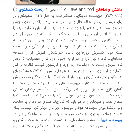
شتن و نداشتن
[To Have and not]
. رمانی از
ارنست همینگوی
(1)
(1899-1961)، نویسنده امریکایی، منتشر شده به سال 1937. همینگوی در
ابر نیستی، ارزش لحظه حال و مردانگی و مبارزه را بالا برده بود، چون
ی‌توانست حال حاضر را جاودان سازد یا مرگ را از میان بردارد مرگ را
 بازی گرفته و این بازی را با بیان خشک و خشنی که در عین حال، هم
ک نگارش و هم شیوه زیستن بود بازگو کرده بود. با این کار نه به
دگی جاوید، بلکه به افتخار که خود طعمی از جاودانگی دارد دست
فته بود. گسترش روزافزون دایره خوانندگان آثارش او را متوجه
ئولیت کرد و نیاز تازه‌ای در او به وجود آورد تا از «عصیان» که رفتار
د منزوی است، به «انقلاب» رو آورد و ارزشهای نیست‌انگارانه را کنار
بگذارد و ارزشهای مثبتی بیافریند. به هرحال، پس از 1937، همه کتابهای
ینگوی متوجه برآوردن این نیاز است که آن را در زندگی شخصی‌اش
ز وارد می‌کند و در کنار جمهوری‌خواهان اسپانیا وارد نبرد می‌شود و با
مان نازی به مبارزه می‌پردازد. بی‌آنکه عمق دیدگاهش چندان تفاوتی
ده باشد: رابرت جوردان در ناقوس مرگ را که می‌زنند از لحظه گذرا
ان لذت و هیجان را درمی‌یابد که فردریک هنری در وداع با اسلحه،
ی رنگ‌آمیزی مجموعه عوض می‌شود: قهرمان دیگر تنها نیست، بلکه
راه جماعت و برای جماعت مبارزه می‌کند، یا مانند ماهیگیر پیر در
رمرد و دریا
، سرمشق افسانه‌واری به دست می‌دهد. اهمیت داشتن و
اشتن در نشان دادن این نقطه عطف در آثار همینگوی است، لذا این