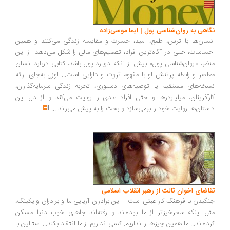
اهی به روان‌شناسی پول | ایما موسی‌زاده
سان‌ها با ترس، طمع، امید، حسرت و مقایسه زندگی می‌کنند و همین
ساسات، حتی در آگاه‌ترین افراد، تصمیم‌های مالی را شکل می‌دهد. از این
ظر، «روان‌شناسی پول» بیش از آنکه درباره پول باشد، کتابی درباره انسان
اصر و رابطه پرتنش او با مفهوم ثروت و دارایی است... اوزل به‌جای ارائه
خه‌های مستقیم یا توصیه‌های دستوری، تجربه زندگی سرمایه‌گذاران،
رآفرینان، میلیاردرها و حتی افراد عادی را روایت می‌کند و از دل این
ستان‌ها روایت خود را برمی‌سازد و بحث را به پیش می‌راند
...
اضای اخوان ثالث از رهبر انقلاب اسلامی
گیدن با فرهنگ کار عبثی است... این برادران آریایی ما و برادران وایکینگ،
ل اینکه سحرخیزتر از ما بوده‌اند و رفته‌اند جاهای خوب دنیا مسکن
ده‌اند... ما همین چیزها را نداریم. کسی نداریم از ما انتقاد بکند... استالین با