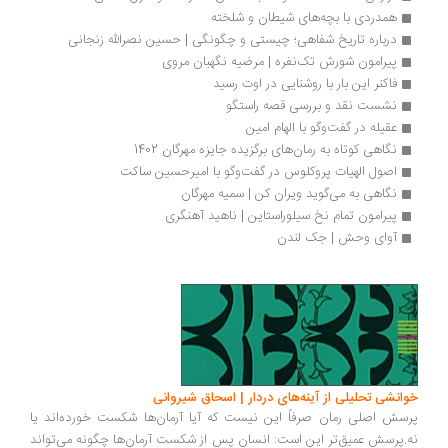
همدردی با بچه‌های شیطان و شلخته
درباره تاریخ شفاهی؛ چیستی و چگونگی | حسین نصرالله ‌زنجانی
پیرامون شورش تک‌نفره | مرضیه نگهبان مروی
فاکنر این بار با روشنایی در اوت رسید
نشست نقد و بررسی قصه راستگو
عقیله در گفت‌وگو با الهام امین
نگاهی کوتاه به رمان‌های برگزیده جایزه مهرگان 1402 
اصول الهیات پروکلوس در گفت‌وگو با امیرحسین ساکت
نگاهی به می‌گوید ویران کن | سمیه مهرگان
پیرامون تمام نخ سیلوراستاین | ناهید آهنگری
آوای وحش | جک لندن
انشی تحلیلی از آینه‌های دردار | اسحاق شیروانی
سش اصلی رمان صرفاً این نیست که آیا آرمان‌ها شکست خورده‌اند یا
.پرسش عمیق‌تر این است: انسان پس از شکست آرمان‌ها چگونه می‌تواند