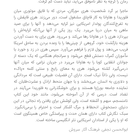
ان را گرچه به نظر ناموفق می‌آید، نباید دست کم گرفت.
جرا بر گرد شخصیت هری مورگان، مردی که با قایق موتوری میان
وریدا و هاوانا به کار قاچاق مشغول است، دور می‌زند. هری قایقش را
 تفرج‌کنندگان پولدار امریکایی نیز کرایه می‌دهد و آنها را برای صید
هی به میان دریا می‌برد. یک روز یکی از آنها بی‌آنکه کرایه‌اش را
ردازد هری را در هاوانا رها می‌کند و می‌رود. هری برای به دست آوردن
ینه بازگشت خود، گروهی از چینی‌ها را با وعده بردن به ساحل امریکا
یب می‌دهد و پول لازم را فراهم می‌آورد. سپس هری در زد و خورد با
موران گمرک دستش قطع می‌شود و سرانجام هنگامی که یک دسته از
انان انقلابی کوبا را به هاوانا می‌برد در جریان نزاعی که میان آنها
می‌گیرد کشته می‌شود. هری به معنای رایج و سنتی کلمه «پاک»
ست، ولی ذاتاً نیک است. دارای آن فضیلت طبیعی است که مردانگی
دلاوری به انسان می‌بخشد و با جهان منحط اراذل و عشرت‌طلبان که
اینده جامعه بورژوا هستند و برای خوشگذرانی به فلوریدا می‌آیند در
اد است. درسی که از آن آموخته می‌شود، مانند خود این کتابِ
منسجم، مبهم و آشفته است، ولی کوشش برای یافتن راه نجاتی در این
یای دستخوشِ انحطاط و مرگ آشکار است و احترام را برمی‌انگیزد.
ک نگارش کتاب دارای همان حدت و پیراستگی خاص همینگوی است
 او را یکی از استادان امریکایی نثر انگلیسی ساخته است.
والحسن نجفی. فرهنگ آثار. سروش