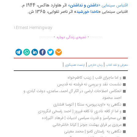
تباس سینمایی «
داشتن و نداشتن
»
اثر هاوارد هاکس، 1944 م.
»
اثر ناصر تقوایی، 1365 ش.
تباس سینمایی
«
ناخدا خورشید
1.Ernest Hemingway
.
.
...............
..............
تجربه‌ی زندگی دوباره
|
|
|
رفی و نقد کتاب
رمان خارجی
ارنست همینگوی
و اما ماجرای قلب | زینب کاظم‌خواه
نشست نقد و بررسی نه فرشته نه قدیس
انعکاس اصلاحات ارضی در آثار آل احمد، ساعدی، دولت ‌آبادی و 
احمد محمود
نگاهی به «اويدیپوس» سنکا | آتوسا افشاری
و اما از کافه نادری تا کافه فیروز | احمد راسخی لنگرودی
نی سحرآمیز و قدرت سیاسی ادبیات | فرهاد اکبرزاده
مروری بر فراق بهشت جونز | کیانا خانلرخانی
نگاهی به  راستان کامو | محمد معینی