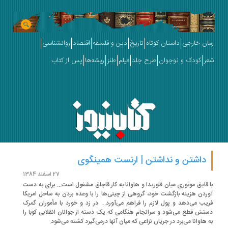
ان خارجی
داستان کوتاه
تاریخ
دین و فلسفه
اقتصاد
روانشناسی
ر
کودک و نوجوان
طرح جلد
فیلم
طنز
ریشه‌ها
پس از کتاب
داشتن و نداشتن | ارنست همینگوی
27 اسفند 1384
 قایق موتوری میان فلوریدا و هاوانا به کار قاچاق مشغول است... برای به دست
ردن هزینه بازگشت خود، گروهی از چینی‌ها را با وعده بردن به ساحل امریکا
یب می‌دهد و پول لازم را فراهم می‌آورد... در زد و خورد با مأموران گمرک
تش قطع می‌شود و سرانجام هنگامی که یک دسته از جوانان انقلابی کوبا را
 هاوانا می‌برد در جریان نزاعی که میان آنها درمی‌گیرد کشته می‌شود.