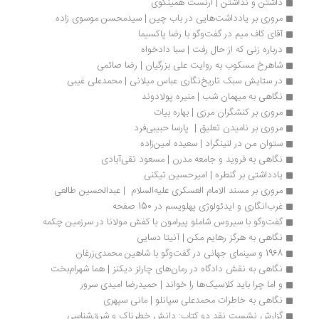
داشتن و نداشتن | ارنست همینگوی
مروری بر یادداشت‌هایی در باب چین | سیدمحسن موسوی زاده
آقای کاف میم در گفت‌وگو با رضا پاکسیما
درباره زنی که از حال رفت | سبا دادخواه
شاهرخ مسکوب به روایت علی بزرگیان | رضا صائمی
در ستایش سبک تاریخ‌نگاری عباس میلانی | محمدعلی غیبی
نگاهی به میهمان شب | منیره پولادوند
مروری بر کنشگران مرزی | بهاره بیات
مروری بر نامیدن تعلیق |  پارسا حبیبی‌فرد
ستوان من در لنینگراد | سعیده امین‌زاده
نگاهی به فروید و جامعه مدرن | مسعود تقی‌آبادی
یادداشتی بر گنطره | امیرحسین تیکنی
مروری بر مسند الامام العسکری علیه‌السلام  | عبدالحسین طالعی
غرب‌انگاری و ایدئولوژی پهلویسم در 150 صفحه
گفت‌وگو با سیروس شاملو پیرامون با کفش مولانا در سرزمین چکمه
نگاهی به هرگز رهایم مکن | آنیتا‌ دسایی‌
1968 و سینمای جهانی در گفت‌وگو با شاهین محمدی‌زرغان
نگاهی به نقش دادگاه در رمان‌های چارلز دیکنز | هما شهرا‌م‌بخت
و اما چرا باید کلاسیک‌ها را خواند | حمیدرضا امیدی سرور
نگاهی به خاطرات محمدعلی سپانلو | مانی سپهری
گزارش نشست نقد دو کتاب: دانش خطرناک و شرق‌شناسی