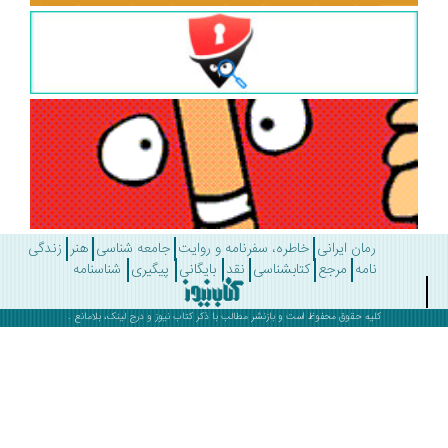
رمان ایرانی
خاطره، سفرنامه و روایت
جامعه شناسی
هنر
زندگی
نامه
مرجع
کتابشناسی
نقد
بایگانی
پیگیری
شناسنامه
کلیه حقوق محفوظ است و بازنشر مطالب با ذکر
کتاب نیوز
و درج لینک، بلامانع .