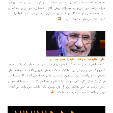
ود اینکه خودش گرجی بود، می‌خواست در گرجستان نیز همه روسی
ف بزنند...من میرم رو میندازم پیش آقای خامنه‌ای، من برای خودم رو
نداخته‌ام برای تو و امثال تو میرم رو میندازم... به شرطی که شماها برگردید
 مملکت خودتان خدمت کنید
...
ای سناریست در گفت‌وگو با سعید مطلبی
ر بخواهم فیلمی بسازم که بگویم دروغ چیز بدی است باور نمی‌کنند، چون
وغ یک امر جاری در این مملکت است. قبحش از بین رفته... ما بچه‌مسلمان
دیم. اما می‌گفتند این مسلمان نیست... وقتی به آدمی که در کار سینماست
‌گویند اجازه کار نداری، یعنی با شکنجه او را می‌کشند... می‌توانند من را
ین بزنند اما نمی‌توانند من را روی زمین نگه دارند، من بلند می‌شوم...
دین عاشقانه مردم را دوست داشت
...