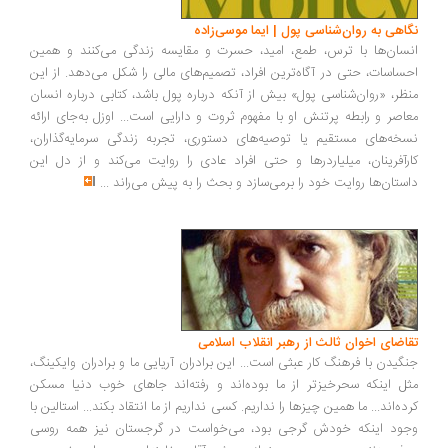
نگاهی به روان‌شناسی پول | ایما موسی‌زاده
انسان‌ها با ترس، طمع، امید، حسرت و مقایسه زندگی می‌کنند و همین
احساسات، حتی در آگاه‌ترین افراد، تصمیم‌های مالی را شکل می‌دهد. از این
منظر، «روان‌شناسی پول» بیش از آنکه درباره پول باشد، کتابی درباره انسان
معاصر و رابطه پرتنش او با مفهوم ثروت و دارایی است... اوزل به‌جای ارائه
نسخه‌های مستقیم یا توصیه‌های دستوری، تجربه زندگی سرمایه‌گذاران،
کارآفرینان، میلیاردرها و حتی افراد عادی را روایت می‌کند و از دل این
داستان‌ها روایت خود را برمی‌سازد و بحث را به پیش می‌راند
...
تقاضای اخوان ثالث از رهبر انقلاب اسلامی
جنگیدن با فرهنگ کار عبثی است... این برادران آریایی ما و برادران وایکینگ،
مثل اینکه سحرخیزتر از ما بوده‌اند و رفته‌اند جاهای خوب دنیا مسکن
کرده‌اند... ما همین چیزها را نداریم. کسی نداریم از ما انتقاد بکند... استالین با
وجود اینکه خودش گرجی بود، می‌خواست در گرجستان نیز همه روسی