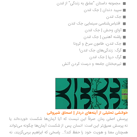
 مجموعه داستان "عشق به زندگی" از لندن 
سپید دندان | جک لندن
جک لندن
 اقتباس‌شناسی سینمایی جک لندن 
آوای وحش | جک لندن
پاشنه آهنین | جک لندن
جک لندن، طاعون سرخ و کرونا
گرگ: زندگی‌های جک لندن!
گرگ دریا | جک لندن
تیره‌بختان جامعه و درست کردن آتش
خوانشی تحلیلی از آینه‌های دردار | اسحاق شیروانی
پرسش اصلی رمان صرفاً این نیست که آیا آرمان‌ها شکست خورده‌اند یا
نه.پرسش عمیق‌تر این است: انسان پس از شکست آرمان‌ها چگونه می‌تواند
همچنان معنا و هویت خود را حفظ کند؟... پاسخی که ابراهیم برمی‌گزیند، نه