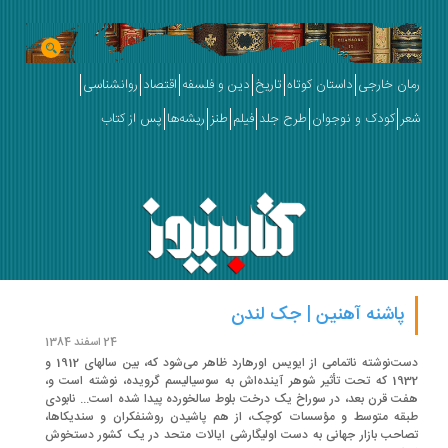
رمان خارجی
داستان کوتاه
تاریخ
دین و فلسفه
اقتصاد
روانشناسی
شعر
کودک و نوجوان
طرح جلد
فیلم
طنز
ریشه‌ها
پس از کتاب
پاشنه آهنین | جک لندن
24 اسفند 1384
دست‌نوشته ناتمامی از ایویس اورهارد ظاهر می‌شود که،‌ بین سالهای 1912 و
1932 ‌که تحت تأثیر شوهر آینده‌اش به سوسیالیسم گرویده، ‌نوشته است و،
هفت قرن بعد،‌ در سوراخ یک درخت بلوط سالخورده پیدا شده است... نابودی
طبقه متوسط و مؤسسات کوچک، از هم پاشیدن روشنفکران و سندیکاها،
‌تصاحب بازار جهانی به دست اولیگارشی ایالات متحد در یک کشور دستخوش