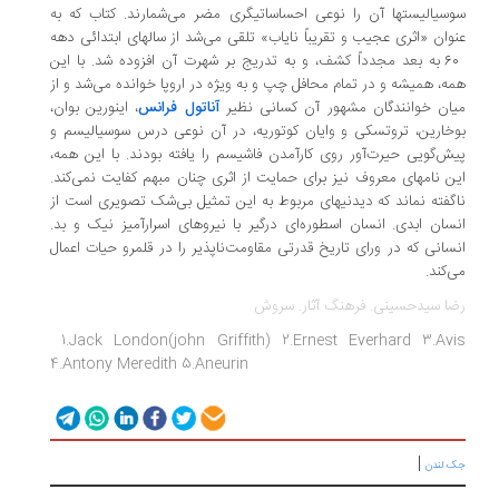
سوسیالیستها آن را نوعی احساساتیگری مضر می‌شمارند. کتاب که به
عنوان «اثری عجیب و تقریباً نایاب» تلقی می‌شد از سالهای ابتدائی دهه
60 به بعد مجدداً کشف، ‌و به تدریج بر شهرت آن افزوده شد. با این
همه، همیشه و در تمام محافل چپ و به ویژه در اروپا خوانده می‌شد و از
میان خوانندگان مشهور آن کسانی نظیر
آناتول فرانس
،‌ اینورین بوان،‌
بوخارین،‌ تروتسکی و وایان کوتوریه، ‌در آن نوعی درس سوسیالیسم و
پیش‌گویی حیرت‌آور روی کارآمدن فاشیسم را یافته بودند. با این همه،
‌این نامهای معروف نیز برای حمایت از اثری چنان مبهم کفایت نمی‌کند.
ناگفته نماند که دیدنیهای مربوط به این تمثیل بی‌شک تصویری است از
انسان ابدی. انسان اسطوره‌ای درگیر با نیروهای اسرارآمیز نیک و بد.
انسانی که در ورای تاریخ قدرتی مقاومت‌ناپذیر را در قلمرو حیات اعمال
می‌کند.
رضا سیدحسینی. فرهنگ آثار. سروش
1.Jack London(john Griffith) 2.Ernest Everhard 3.Avis
4.Antony Meredith 5.Aneurin
|
جک لندن