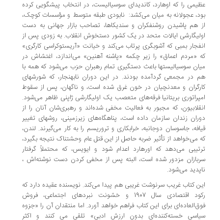
عظیمی را که اوهارد، ‌کاندیدای سوسیالیست،‌ در انتخاب پیشگویی کرده
بود، ‌عجولانه به میان می‌کشد: نابودی طبقه متوسط و مؤسسات کوچک،
از هم پاشیدن روشنفکران و سندیکاها، ‌تصاحب بازار جهانی به دست
اولیگارشی ایالات متحد در یک کشور دستخوش انقلاب. به زودی پس از
انفجار بمبی که آشوبگری پرتاب می‌کند و خیانت «آریستوکراسی کارگری»
که «مردم اعماق» را زیر چکمه «پاشنه آهنین» می‌اندازد، اغتشاش در
میان سوسیالیستها باعث دستگیری تمام رهبران حزب می‌شود که همه با
هم در مجمعی گردآمده بودند. در این دوران نابهنجار، ‌که شورشهای
کارگران و معدنچیان در خون غرق شده است، ‌و ناگهان، پس از سقوط
امپراتوری بریتانیا‌ فرقه‌های متعصب یک اولیگارشی ژاپنی ظاهر می‌شود.
‌انقلابیون،‌ که مجبور به فعالیت مخفی شده‌اند و رهبری‌شان آنان را از
دوران زندان سازمان داده است،‌ پناهگاه‌های زیرزمینی، ‌روشهای تغییر
قیافه، ‌جاسوسان دوجانبه، خرابکاری و تروریسم را به کار می‌گیرند. لندن،
‌که می‌خواهد از تأثیر ضربه حاصل از این قتل عام وحشتناک نتیجه بگیرد،
ترتیبی می‌دهد که اورهارد اعدام شود و ایویس،‌ که محتملاً گرفتار
سربازان مزدور شده است،‌ البته پس از مخفی کردن دست نوشته‌اش ،
ناپدید می‌شود.
این کتاب غریب سرنوشت غریبی هم پیدا می‌کند. نویسنده عقیده دارد که
رکود اقتصادی سال 1907 و خشونت نبردهای اجتماعی،‌ فروش
فوق‌العاده‌ای برای این کتاب فراهم خواهد آورد. اما منتقدان آن را «جزوه
سیاسی خسته‌کننده‌ای بدون ارزش ادبی» تلقی می کنند و اکثر