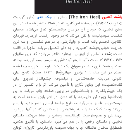
پاشنه آهنین
[
The Iron Heel
]
رمانی از
(جان گریفیث
جک لندن
لاندن،‌1876-1916)، ‌نویسنده امریکایی، ‌که در 1908 منتشر شده است. این
رمان تخیلی، ‌که جریان آن در سان فرانسیسکو اتفاق می‌افتاد، ماجرای
شکست سوسیالیسم را نقل می‌کند که در وجود ارنست اورهارد،‌ قهرمان
انقلابی، ‌تجسم یافته است و اولیگارشی، با در هم شکستن او سه قرن
جباریت خونین«پاشنه آهنین» را به دنیا تحمیل می‌کند. ماجرا در قالب
دست‌نوشته ناتمامی از ایویس اورهارد ظاهر می‌شود که،‌ بین سالهای
1912 و 1932 ‌که تحت تأثیر شوهر آینده‌اش به سوسیالیسم گرویده، ‌نوشته
است و، هفت قرن بعد،‌ در سوراخ یک درخت بلوط سالخورده پیدا شده
است. در این سال 419 برادری جهانی(سال 2632 است)،‌ تاریخ برای
انتونی مردیت، ‌جامعه‌شناس و فیلسوف، ‌چشم‌انداز ضروری برای
نقد«ذهنیت» این وقایع نگاری را تأمین می‌کند. اثر را با تفسیر آن در
یک «پیش‌گفتار» و یادداشتهایی در پایین صفحه چاپ می‌کند، ‌و این
یادداشتها چهره آن «ابرمرد» را که عشق در نظر راوی ساخته است به
درست‌ترین تناسبها برمی‌گرداند، ‌طرح جامعه آرمانی عصر جدید را رسم
می‌کند و، به کمک مدارک،‌ به پشتیبانی از سخنانی که در آنها اورهارد
بی‌عدالتی و عدم‌صلاحیت کاپیتالیسم وحشی را افشا می‌کند، داستان
تخیلی و داستان واقعی را در هم می‌آمیزد. داستان، با تأثیری عکس،
طمطراق سخنان عاشقانه و،‌ به بهانه«سرعت باورنکردنی تاریخ»، توفان