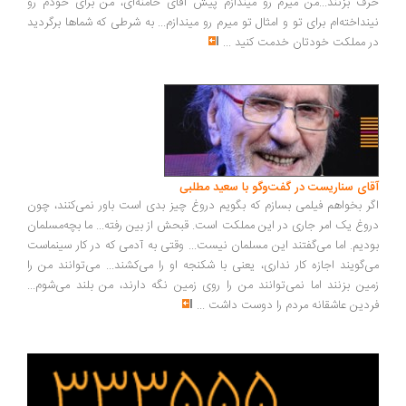
حرف بزنند...من میرم رو میندازم پیش آقای خامنه‌ای، من برای خودم رو
نینداخته‌ام برای تو و امثال تو میرم رو میندازم... به شرطی که شماها برگردید
در مملکت خودتان خدمت کنید
...
آقای سناریست در گفت‌وگو با سعید مطلبی
اگر بخواهم فیلمی بسازم که بگویم دروغ چیز بدی است باور نمی‌کنند، چون
دروغ یک امر جاری در این مملکت است. قبحش از بین رفته... ما بچه‌مسلمان
بودیم. اما می‌گفتند این مسلمان نیست... وقتی به آدمی که در کار سینماست
می‌گویند اجازه کار نداری، یعنی با شکنجه او را می‌کشند... می‌توانند من را
زمین بزنند اما نمی‌توانند من را روی زمین نگه دارند، من بلند می‌شوم...
فردین عاشقانه مردم را دوست داشت
...