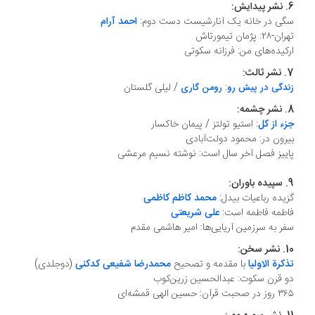
6. نشر پیدایش:
سگی در خانه یک آنارشیست دست دوم:
احمد آرام
تهران-۲۸: پژمان تیمورتاش
ارکیده‌های من: فرزانه سکوتی
7. نشر ثالث:
:
/ لیلی گلستان
زندگی
در پیش رو
رومن گاری
8. نشر چشمه:
جزء از کل
: استیو تولتز / پیمان خاکسار
بیرون در: محمود دولت‌آبادی
پاییز فصل آخر سال است: نوشته نسیم مرعشی
9. سپیده باوران:
گزیده رباعیات بیدل:
محمد کاظم کاظمی
فاطمه فاطمه است:
علی شریعتی
سفر به سرزمین آریایی‌ها: امیر هاشمی مقدم
10. نشر سخن:
تذکرة الاولیا
با مقدمه و تصحیح
محمدرضا شفیعی کدکنی
(دوجلدی)
دو قرن سکوت: عبدالحسین زرین‌کوب
٣٦٥ روز در صحبت قرآن: حسین الهی قمشه‌ای