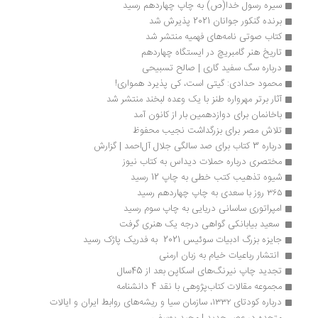
سیره رسول خدا(ص) به چاپ چهاردهم رسید
برنده گنکور جوانان 2021 پذیرش شد
کتاب صوتی نامه‌های فهمیه منتشر شد
تاریخ هنر گامبریچ در ایستگاه چهاردهم
درباره سگ سفید گاری | صالح تسبیحی
محمود حدادی: گیتی است، کی پذیرد همواری!
آثار برتر مهرواره طنز با یک وعده لبخند منتشر شد
باخانمان برای دوازدهمین بار از کانون آمد
تلاش مصر برای بزرگداشت نجیب محفوظ
درباره 3 کتاب برای صد سالگی جلال آل‌احمد | گزارش
مختصری درباره حملات دیداس به کتاب نیوز
شیوه تذهیب کتب خطی به چاپ 12 رسید
۳۶۵ روز با سعدی به چاپ چهاردهم رسید
امپراتوری ساسانی دریایی به چاپ سوم رسید
 سعید بیابانکی گواهی درجه یک هنری گرفت
جایزه بزرگ ادبیات سوئیس 2021  به فدریک پاژک رسید
 انتشار رباعیات خیام به زبان ارمنی 
تجدید چاپ نیرنگ‌های اسکاپن بعد از 45سال
مجموعه مقالات کتاب‌پژوهی با نقد 4 دانشنامه
درباره کودتای ۱۳۳۲، سازمان سیا و ریشه‌های روابط ایران و ایالات 