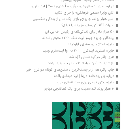
متحده در عصر جدید | مجید یوسفی
درباره عمیق: داستان‌های برگزیده اُ هنری 2001 | لیدا طرزی
آقای وزیر! «علمی فرهنگی» را حراج نکنید
 سی هزار پوند، جایزه‌ی راوی یک سال از زندگی شکسپیر 
 میراث آگاتا کریستی مزایده یا تاراج؟ 
50 هزار دلار برای زندگی‌نامه‌ی رئیس اف بی آی
برندگان جایزه جیمز تیت بلک 2022 معرفی شدند
جایزه استلا برای سه زن آزاردیده
جایزه آسترید لیندگرن 2022 به اوا لیندسترم رسید
هری پاتر در کره شمالی آزاد شد
 از شنبه ۳۰ آذر:  مبادله کتاب در حسینیه ارشاد
چاپ پانزدهم از برجسته‌ترین داستان‌های کوتاه دو قرن اخیر
درباره پل رودخانه‌ درینا | لیلا عبداللهی‌اقدم
جایزه بیژن نجدی برای «نقطه‌های نور»
۱۰ هزار پوند گلداسمیت برای یک نظافتچی مهاجر