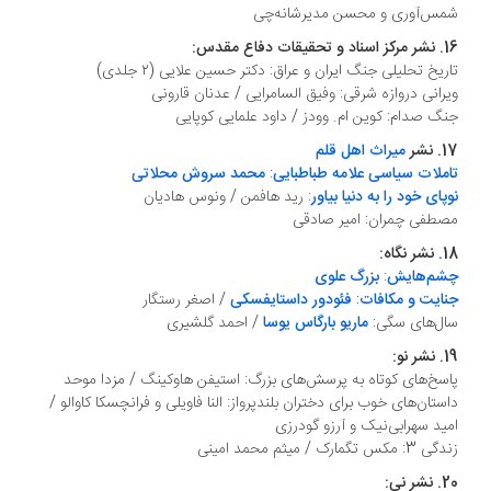
شمس‌آوری و محسن مدیرشانه‌چی
16. نشر مرکز اسناد و تحقیقات دفاع مقدس:
تاریخ تحلیلی جنگ ایران و عراق: دکتر حسین علایی (۲ جلدی)
ویرانی دروازه شرقی: وفیق السامرایی / عدنان قارونی
جنگ صدام: کوین ام. وودز / داود علمایی کوپایی
17. نشر
میراث اهل قلم
تاملات سیاسی علامه طباطبایی
:
محمد سروش محلاتی
نوپای خود را به دنیا بیاور
: رید هافمن / ونوس هادیان
مصطفی چمران: امیر صادقی
18. نشر نگاه:
چشم‌هایش
:
بزرگ علوی
جنایت و مکافات
:
فئودور داستایفسکی
/ اصغر رستگار
سال‌های سگی:
ماریو بارگاس یوسا
/ احمد گلشیری
19. نشر نو:
پاسخ‌های کوتاه به پرسش‌های بزرگ: استیفن هاوکینگ / مزدا موحد
داستان‌های خوب برای دختران بلندپرواز: النا فاویلی و فرانچسکا کاوالو /
امید سهرابی‌نیک و آرزو گودرزی
زندگی 3: مکس تگمارک / میثم محمد امینی
20. نشر نی: