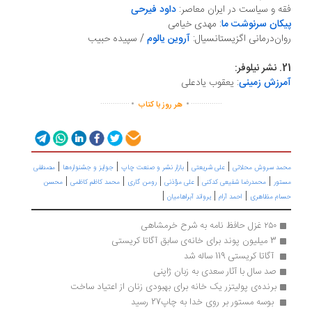
فقه و سیاست در ایران معاصر:
داود فیرحی
پیکان سرنوشت ما
: مهدی خیامی
روان‌درمانی اگزیستانسیال:
آروین یالوم
/ سپیده حبیب
21. نشر نیلوفر:
آمرزش زمینی
: یعقوب یادعلی
.
.
..............
...............
هر روز با کتاب
|
|
|
|
محمد سروش محلاتی
علی شریعتی
بازار نشر و صنعت چاپ
جوایز و جشنواره‌ها
مصطفی
|
|
|
|
|
مستور
محمدرضا شفیعی کدکنی
علی مؤذنی
رومن گاری
محمد کاظم کاظمی
محسن
|
|
|
حسام مظاهری
احمد آرام
یرواند آبراهامیان
۲۵۰ غزل حافظ نامه به شرح خرمشاهی
3 میلیون پوند برای خانه‌ی سابق آگاتا کریستی
 آگاتا کریستی 119 ساله شد 
صد سال با آثار سعدی به زبان ژاپنی 
برنده‌ی پولیتزر یک خانه برای بهبودی زنان از اعتیاد ساخت
 بوسه مستور بر روی خدا به چاپ27 رسید 