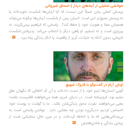
خوانشی تحلیلی از آینه‌های دردار | اسحاق شیروانی
پرسش اصلی رمان صرفاً این نیست که آیا آرمان‌ها شکست خورده‌اند یا
نه.پرسش عمیق‌تر این است: انسان پس از شکست آرمان‌ها چگونه می‌تواند
همچنان معنا و هویت خود را حفظ کند؟... پاسخی که ابراهیم برمی‌گزیند، نه
پیروزی است و نه تسلیم. او راهی دیگر را انتخاب می‌کند: پذیرفتن شکست
تاریخی، بدون آنکه به خیانت، گریز از واقعیت یا انکار زندگی پناه ببرد
...
اونای آرام در گفت‌وگو با فاروک شهیچ‭
گویی انسان‌ها ترمزِ خود را از دست داده‌اند و آن کُدِ اخلاقی که نگهبان عقل
سلیم بود، فروریخته است. در دنیای امروز، همه می‌خواهند فاشیست باشند؛
یعنی می‌خواهند نفرت، محورِ زندگی‌شان باشد... ما با گوشت و پوست خود
احساس کردیم «دیگری» بودن چه معنایی دارد... نوشتن پاسخی است به
بی‌عدالتی‌هایی که ما را احاطه کرده‌اند، و در عین حال، ستایشی است از
زیبایی زندگی و شادی‌هایش
...