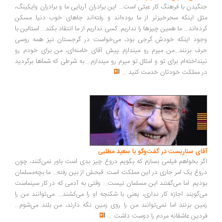
جنگیدن با فرهنگ کار عبثی است... این برادران آریایی ما و برادران وایکینگ،
مثل اینکه سحرخیزتر از ما بوده‌اند و رفته‌اند جاهای خوب دنیا مسکن
کرده‌اند... ما همین چیزها را نداریم. کسی نداریم از ما انتقاد بکند... استالین با
وجود اینکه خودش گرجی بود، می‌خواست در گرجستان نیز همه روسی
حرف بزنند...من میرم رو میندازم پیش آقای خامنه‌ای، من برای خودم رو
نینداخته‌ام برای تو و امثال تو میرم رو میندازم... به شرطی که شماها برگردید
در مملکت خودتان خدمت کنید
...
آقای سناریست در گفت‌وگو با سعید مطلبی
اگر بخواهم فیلمی بسازم که بگویم دروغ چیز بدی است باور نمی‌کنند، چون
دروغ یک امر جاری در این مملکت است. قبحش از بین رفته... ما بچه‌مسلمان
بودیم. اما می‌گفتند این مسلمان نیست... وقتی به آدمی که در کار سینماست
می‌گویند اجازه کار نداری، یعنی با شکنجه او را می‌کشند... می‌توانند من را
زمین بزنند اما نمی‌توانند من را روی زمین نگه دارند، من بلند می‌شوم...
فردین عاشقانه مردم را دوست داشت
...