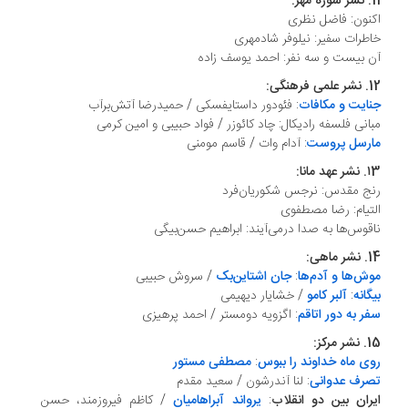
11. نشر سوره مهر:
اکنون: فاضل نظری
خاطرات سفیر: نیلوفر شادمهری
آن بیست و سه نفر: احمد یوسف زاده
12. نشر علمی فرهنگی:
جنایت و مکافات
: فئودور داستایفسکی / حمیدرضا آتش‌برآب
مبانی فلسفه رادیکال: چاد کائوزر / فواد حبیبی و امین کرمی
مارسل پروست
: آدام وات / قاسم مومنی
۱3. نشر عهد مانا:
رنج مقدس: نرجس شکوریان‌فرد
التیام: رضا مصطفوی
ناقوس‌ها به صدا درمی‌آیند: ابراهیم حسن‌بیگی
14. نشر ماهی:
موش‌ها و آدم‌ها
:
جان اشتاین‌بک
/ سروش حبیبی
بیگانه
:
آلبر کامو
/ خشایار دیهیمی
سفر به دور اتاقم
: اگزویه دومستر / احمد پرهیزی
15. نشر مرکز:
روی ماه خداوند را ببوس
:
مصطفی مستور
تصرف عدوانی
: لنا آندرشون / سعید مقدم
ایران بین دو انقلاب
:
یرواند آبراهامیان
/ کاظم فیروزمند، حسن