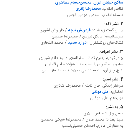
ساکن خیابان ایران
:
محسن‌حسام مظاهری
تقاطع انقلاب:
محمدرضا زائری
فلسفه انقلاب اسلامی: موسی نجفی
2. نشر آگه:
چنین گفت زرتشت:
فردریش نیچه
/ داریوش آشوری
سوسیالیسم: مایکل نیومن / حمیدرضا مصیبی
نشانه‌های روشنفکران:
ادوارد سعید
/ محمد افتخاری
3. نشر اطراف:
چادر کردیم رفتیم تماشا: سفرنامه‌ی عالیه خانم شیرازی
سه روز به آخر دریا: سفرنامه شاهزاده‌ خانم قاجاری
هیچ چیز آن‌جا نیست: انی دیلارد / محمد ملاعباسی
4. نشر اسم:
سرشار زندگی: جان فانته / محمدرضا شکاری
احضاریه:
علی موذنی
دوازدهم: علی موذنی
5. به نشر:
دعبل و زلفا: مظفر سالاری
سید بغداد: محمد طعان / محمدرضا شیخی محمدی
به سفارش مادرم: احسان حسینی‌نسب