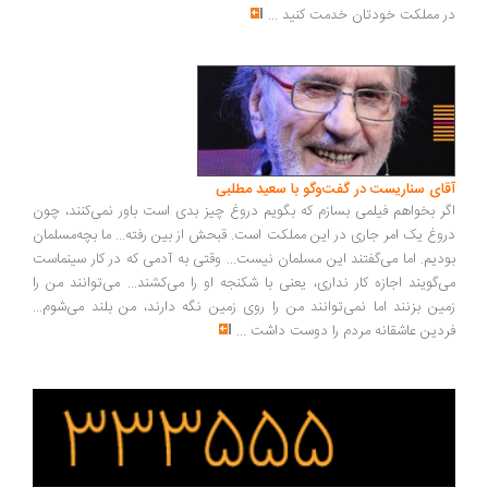
 مملکت خودتان خدمت کنید
...
ای سناریست در گفت‌وگو با سعید مطلبی
ر بخواهم فیلمی بسازم که بگویم دروغ چیز بدی است باور نمی‌کنند، چون
وغ یک امر جاری در این مملکت است. قبحش از بین رفته... ما بچه‌مسلمان
دیم. اما می‌گفتند این مسلمان نیست... وقتی به آدمی که در کار سینماست
‌گویند اجازه کار نداری، یعنی با شکنجه او را می‌کشند... می‌توانند من را
ین بزنند اما نمی‌توانند من را روی زمین نگه دارند، من بلند می‌شوم...
دین عاشقانه مردم را دوست داشت
...