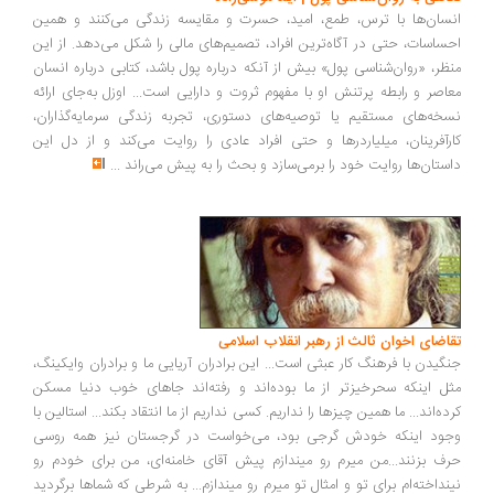
سان‌ها با ترس، طمع، امید، حسرت و مقایسه زندگی می‌کنند و همین
ساسات، حتی در آگاه‌ترین افراد، تصمیم‌های مالی را شکل می‌دهد. از این
ظر، «روان‌شناسی پول» بیش از آنکه درباره پول باشد، کتابی درباره انسان
اصر و رابطه پرتنش او با مفهوم ثروت و دارایی است... اوزل به‌جای ارائه
خه‌های مستقیم یا توصیه‌های دستوری، تجربه زندگی سرمایه‌گذاران،
رآفرینان، میلیاردرها و حتی افراد عادی را روایت می‌کند و از دل این
ستان‌ها روایت خود را برمی‌سازد و بحث را به پیش می‌راند
...
اضای اخوان ثالث از رهبر انقلاب اسلامی
گیدن با فرهنگ کار عبثی است... این برادران آریایی ما و برادران وایکینگ،
ل اینکه سحرخیزتر از ما بوده‌اند و رفته‌اند جاهای خوب دنیا مسکن
ده‌اند... ما همین چیزها را نداریم. کسی نداریم از ما انتقاد بکند... استالین با
ود اینکه خودش گرجی بود، می‌خواست در گرجستان نیز همه روسی
ف بزنند...من میرم رو میندازم پیش آقای خامنه‌ای، من برای خودم رو
نداخته‌ام برای تو و امثال تو میرم رو میندازم... به شرطی که شماها برگردید