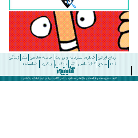
رمان ایرانی
خاطره، سفرنامه و روایت
جامعه شناسی
هنر
زندگی
نامه
مرجع
کتابشناسی
نقد
بایگانی
پیگیری
شناسنامه
کلیه حقوق محفوظ است و بازنشر مطالب با ذکر
کتاب نیوز
و درج لینک، بلامانع .