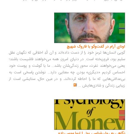
ونای آرام در گفت‌وگو با فاروک شهیچ
یی انسان‌ها ترمزِ خود را از دست داده‌اند و آن کُدِ اخلاقی که نگهبان عقل
یم بود، فروریخته است. در دنیای امروز، همه می‌خواهند فاشیست باشند؛
نی می‌خواهند نفرت، محورِ زندگی‌شان باشد... ما با گوشت و پوست خود
ساس کردیم «دیگری» بودن چه معنایی دارد... نوشتن پاسخی است به
‌عدالتی‌هایی که ما را احاطه کرده‌اند، و در عین حال، ستایشی است از
بایی زندگی و شادی‌هایش
...
اهی به روان‌شناسی پول | ایما موسی‌زاده