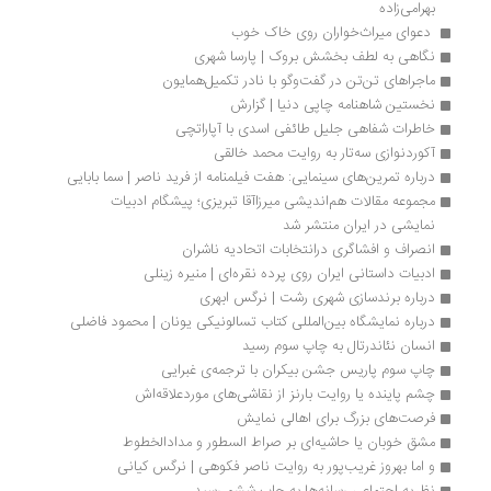
بهرامی‌زاده
 دعوای میراث‌خواران روی خاک خوب
نگاهی به لطف بخشش بروک | پارسا شهری
ماجراهای تن‌تن در گفت‌وگو با نادر تکمیل‌همایون
نخستین شاهنامه چاپی دنیا | گزارش
خاطرات شفاهی جلیل طائفی اسدی با آپاراتچی
آکوردنوازی سه‌تار به روایت محمد خالقی
درباره تمرین‌های سینمایی: هفت فیلمنامه از فرید ناصر | سما بابایی
مجموعه مقالات هم‌اندیشی میرزاآقا تبریزی؛ پیشگام ادبیات 
نمایشی در ایران منتشر شد
انصراف و افشاگری درانتخابات اتحادیه ناشران
ادبیات داستانی ایران روی پرده نقره‌ای | منیره زینلی
درباره برندسازی شهری رشت | نرگس ابهری	
درباره نمایشگاه بین‎المللی کتاب تسالونیکی یونان | محمود فاضلی
انسان نئاندرتال به چاپ سوم رسید
چاپ سوم پاریس جشن بیکران با ترجمه‌ی غبرایی 
چشم پاینده یا روایت بارنز از نقاشی‌های موردعلاقه‌اش
فرصت‌های بزرگ برای اهالی نمایش
مشق خوبان یا حاشیه‌ای بر صراط السطور و مدادالخطوط
و اما بهروز غریب‌پور به روایت ناصر فکوهی | نرگس کیانی
نظریه اجتماعی رسانه‌ها به چاپ ششم رسید