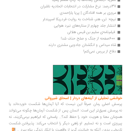
37درصد: نرخ مشارکت در انتخابات اتحادیه ناشران
مروری بر همه‌ افتادگان | پریا یاراحمدی
نیچه: تن، هنر، شناخت به روایت فردریکا اسپیندلر
انتشار جلد چهارم از ستاره‌های نبرد هوایی
 فیلم‌نامه‌ی سلیم‌ بن قیس هلالی
 600صفحه از جنگ و صلح حذف شد!
شاه میداس و انگشتان جادویی مشتری دارند
دفاع از بررس نمی‌کنم!
انشی تحلیلی از آینه‌های دردار | اسحاق شیروانی
سش اصلی رمان صرفاً این نیست که آیا آرمان‌ها شکست خورده‌اند یا
.پرسش عمیق‌تر این است: انسان پس از شکست آرمان‌ها چگونه می‌تواند
چنان معنا و هویت خود را حفظ کند؟... پاسخی که ابراهیم برمی‌گزیند، نه
روزی است و نه تسلیم. او راهی دیگر را انتخاب می‌کند: پذیرفتن شکست
ریخی، بدون آنکه به خیانت، گریز از واقعیت یا انکار زندگی پناه ببرد
...