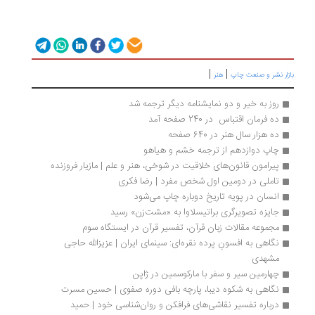
|
|
زار نشر و صنعت چاپ
هنر
روز به خیر و دو نمایشنامه دیگر ترجمه شد
ده فرمان اقتباس  در 240 صفحه آمد
ده هزار سال هنر در 640 صفحه
چاپ دوازدهم از ترجمه خشم و هیاهو
پیرامون قانون‌های خلاقیت در شوخی، هنر و علم | مازیار فروزنده
تاملی در دومین اول شخص مفرد | رضا فکری
انسان در پویه تاریخ دوباره چاپ می‌شود
جایزه تصویرگری براتیسلاوا به «مشت‌زن» رسید
مجموعه مقالات زبان قرآن، تفسیر قرآن در ایستگاه سوم
نگاهی به افسونِ پرده نقره‌ای: سینمای ایران | عزیزالله حاجی 
مشهدی
چهارمین سیر و سفر با مارکوسمین در ژاپن
نگاهی به شکوه دیبا، پارچه بافی دوره صفوی | حسین مسرت
درباره تفسیر نقاشی‌‌های فرافکن و روان‌‌شناسی خود | حمید 