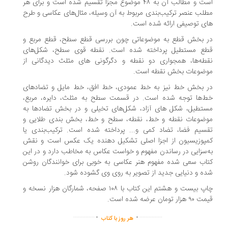
است و مطالب آن به ۴۸ موضوع مجزا تقسیم شده است و برای هر
لب عنصر ترکیب‌بندی مربوط به آن وسیله، مثال‌های عکاسی و طرح
ی توصیفی ارائه شده است.
ر بخش قطع به موضوعاتی چون بررسی قطع سطح، قطع مربع و
طع مستطیل پرداخته شده است. نقطه قوی سطح، شکل‌های
طه‌ها، همجواری دو نقطه و دگرگونی های مثلث دیدگانی از
وضوعات بخش نقطه است.
ر بخش خط نیز به خط عمودی، خط افق، خط مایل و تضادهای
ط‌ها توجه شده است. در قسمت سطح به مثلث، دایره، مربع،
تطیل، شکل های آزاد، شکل‌های تخیلی و در بخش تضادها به
وضوعات نقطه و خط، نقطه، سطح و خط، بخش بندی طلایی و
سیم فضا، تضاد کمی و... پرداخته شده است. ترکیب‌بندی یا
مپوزیسیون از اجزا اصلی تشکیل دهنده یک عکس است و نقش
‌سزایی در رساندن مفهوم و خواست عکاس به مخاطب دارد و در این
اب سعی شده مفهوم هنر عکاسی به خوبی برای خوانندگان روشن
ه و دنیایی جدید از تصویر به روی وی گشوده شود.
چاپ بیست و هشتم این کتاب با ۱۰۸ صفحه، شمارگان هزار نسخه و
 هزار تومان عرضه شده است.
.
.
..............
...............
هر روز با کتاب