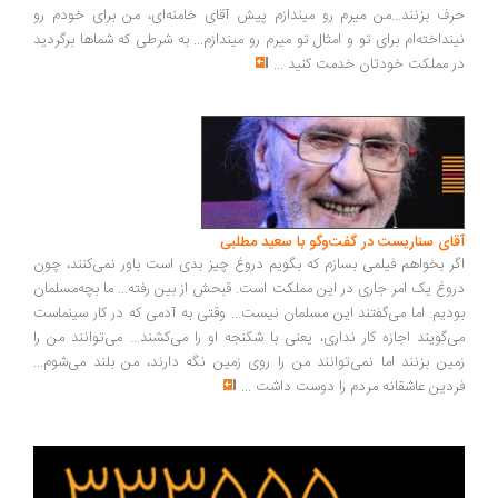
ف بزنند...من میرم رو میندازم پیش آقای خامنه‌ای، من برای خودم رو
نداخته‌ام برای تو و امثال تو میرم رو میندازم... به شرطی که شماها برگردید
 مملکت خودتان خدمت کنید
...
ای سناریست در گفت‌وگو با سعید مطلبی
ر بخواهم فیلمی بسازم که بگویم دروغ چیز بدی است باور نمی‌کنند، چون
وغ یک امر جاری در این مملکت است. قبحش از بین رفته... ما بچه‌مسلمان
دیم. اما می‌گفتند این مسلمان نیست... وقتی به آدمی که در کار سینماست
‌گویند اجازه کار نداری، یعنی با شکنجه او را می‌کشند... می‌توانند من را
ین بزنند اما نمی‌توانند من را روی زمین نگه دارند، من بلند می‌شوم...
دین عاشقانه مردم را دوست داشت
...