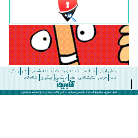
رمان ایرانی
خاطره، سفرنامه و روایت
جامعه شناسی
هنر
زندگی
نامه
مرجع
کتابشناسی
نقد
بایگانی
پیگیری
شناسنامه
کلیه حقوق محفوظ است و بازنشر مطالب با ذکر
کتاب نیوز
و درج لینک، بلامانع .