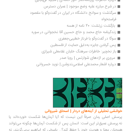
درباره خاطرات روزنامه‌نگار: انور خامه‌ای | مجید گل‌بابایی
در شرح مبارزه علیه وضع موجود | عمران دسترس
سرگذشت و سوانح دانشگاه در ایران در گفت‌وگو با مقصود 
فراستخواه
 بازگشت زرتشت: 20 نامه از هسه 
زندگی­نامه حاج محمد و حاج حسین­ آقا نخجوانی در سوره
سوگا در گفت‌وگو با فرناز خطیبی‌جعفری
پس گرفتن جایزه به‌دلیل حمایت از فلسطین 
باز نخچیر: خاطرات سرهنگ خلبان غلامعلی شیرازی
 مروری بر اژدهای شوارتس | رویا صدر
درباره اشعار محمدعلی اسلامی‌ندوشن | نوید خسروانی
انشی تحلیلی از آینه‌های دردار | اسحاق شیروانی
سش اصلی رمان صرفاً این نیست که آیا آرمان‌ها شکست خورده‌اند یا
.پرسش عمیق‌تر این است: انسان پس از شکست آرمان‌ها چگونه می‌تواند
چنان معنا و هویت خود را حفظ کند؟... پاسخی که ابراهیم برمی‌گزیند، نه