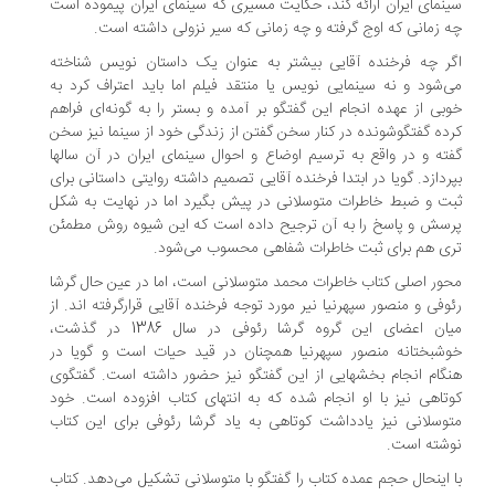
نمای ایران ارائه کند، حکایت مسیری که سینمای ایران پیموده است
 زمانی که اوج گرفته و چه زمانی که سیر نزولی داشته است.
ر چه فرخنده آقایی بیشتر به عنوان یک داستان نویس شناخته
‌شود و نه سینمایی نویس یا منتقد فیلم اما باید اعتراف کرد به
بی از عهده انجام این گفتگو بر آمده و بستر را به گونه‌ای فراهم
ده گفتگوشونده در کنار سخن گفتن از زندگی خود از سینما نیز سخن
ته و در واقع به ترسیم اوضاع و احوال سینمای ایران در آن سالها
ردازد. گویا در ابتدا فرخنده آقایی تصمیم داشته روایتی داستانی برای
ت و ضبط خاطرات متوسلانی در پیش بگیرد اما در نهایت به شکل
سش و پاسخ را به آن ترجیح داده است که این شیوه روش مطمئن
ی هم برای ثبت خاطرات شفاهی محسوب می‌شود.
ور اصلی کتاب خاطرات محمد متوسلانی است، اما در عین حال گرشا
وفی و منصور سپهرنیا نیر مورد توجه فرخنده آقایی قرارگرفته اند. از
میان اعضای این گروه گرشا رئوفی در سال 1386 در گذشت،
شبختانه منصور سپهرنیا همچنان در قید حیات است و گویا در
گام انجام بخشهایی از این گفتگو نیز حضور داشته است. گفتگوی
تاهی نیز با او انجام شده که به انتهای کتاب افزوده است. خود
وسلانی نیز یادداشت کوتاهی به یاد گرشا رئوفی برای این کتاب
شته است.
 اینحال حجم عمده کتاب را گفتگو با متوسلانی تشکیل می‌دهد. کتاب