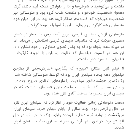
ران مشهور می‌شوند. در این گروه سپهرنیا بار کمدی فیلم‌ها را برعهده
شت و می‌کوشید با شوخی‌ها و ادا و اطوارش نمک فیلم باشد، گرشا
مولا شخصیت خودخواه و منفعت طلب گروه بود و متوسلانی نیز
صیت خیرخواه که اغلب مغز متفکر گروه هم بود. در این میان خود
وسلانی هم کارگردانی پاره‌ای از این فیلمها را برعهده گرفت.
وسلانی از دل سینمای فارسی بیرون آمد، پس به اجبار در همان
یری حرکت کرد که مناسبات سینمای فارسی امکانش را می‌داد. اما
 میانه دهه پنجاه بود که به یکبار تصویر متفاوتی از خود نشان داد،
 هم در کسوت فیلمساز که تفاوت بسیاری با تجربه کارگردانی
لمهای سه نفره شان داشت.
 فیلم قابل اعتنای «ذبیح» که بگذریم، «سازش»یکی از بهترین
لمهای دهه پنجاه سینمای ایران بود که توسط متوسلانی شاخته شد.
 کمدی هوشمندانه‌ی موقعیت، با مایه‌های انتقادی صریح اجتماعی
حتی سیاسی که نشان از بضاعت بالای فیمسازی داشت که در
نمای ایران مجبور به ساخت آثاری نازل شده بود.
مد متوسلانی زمانی فعالیت خود را آغاز کرد که سینمای ایران تازه
 حال پاگرفتن بود. چند سالی از پایان دوران فترت سینمای ایران
‌گذشت و تولید فیلم داخلی با وجود رقبای بزرگ خارجی‌اش در حال
زایش بود. در این ایام افراد بی تجربه بسیاری جذب سینمای ایران
ند.