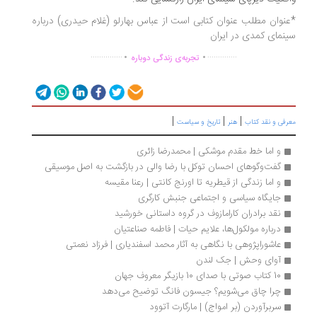
نوان مطلب عنوان کتابی است از عباس بهارلو (غلام حیدری) درباره
نمای کمدی در ایران
.
.
...............
..............
تجربه‌ی زندگی دوباره
|
|
|
رفی و نقد کتاب
هنر
تاریخ و سیاست
و اما خط مقدم موشکی | محمدرضا زائری
گفت‌وگوهای احسان توکل با رضا والی در بازگشت به اصل موسیقی
و اما زندگی از قیطریه تا اورنج کانتی | رعنا مقیسه
جایگاه سیاسی و اجتماعی جنبش کارگری 
نقد برادران کارامازوف در گروه داستانی خورشید 
درباره مولکول‌ها، علایم حیات | فاطمه صناعتیان
عاشوراپژوهی با نگاهی به آثار محمد اسفندیاری | فرزاد نعمتی
آوای وحش | جک لندن
10 کتاب صوتی با صدای 10 بازیگر معروف جهان
چرا چاق می‌شویم؟ جیسون فانگ توضیح می‌دهد
سربرآوردن (بر امواج) | مارگارت آتوود