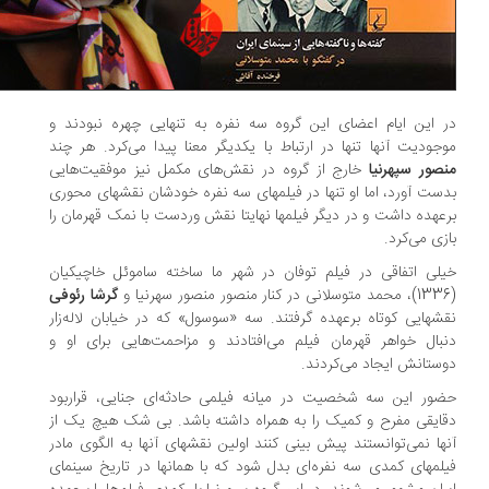
 این ایام اعضای این گروه سه نفره به تنهایی چهره نبودند و
جودیت آنها تنها در ارتباط با یکدیگر معنا پیدا می‌کرد. هر چند
صور سپهرنیا
خارج از گروه در نقش‌های مکمل نیز موفقیت‌هایی
ست آورد، اما او تنها در فیلمهای سه نفره خودشان نقشهای محوری
عهده داشت و در دیگر فیلمها نهایتا نقش وردست با نمک قهرمان را
زی می‌کرد.
لی اتفاقی در فیلم توفان در شهر ما ساخته ساموئل خاچیکیان
گرشا رئوفی
شهایی کوتاه برعهده گرفتند. سه «سوسول» که در خیابان لاله‌زار
بال خواهر قهرمان فیلم می‌افتادند و مزاحمت‌هایی برای او و
ستانش ایجاد می‌کردند.
ور این سه شخصیت در میانه فیلمی حادثه‌ای جنایی، قراربود
ایقی مفرح و کمیک را به همراه داشته باشد. بی شک هیچ یک از
ها نمی‌توانستند پیش بینی کنند اولین نقشهای آنها به الگوی مادر
لمهای کمدی سه نفره‌ای بدل شود که با همانها در تاریخ سینمای