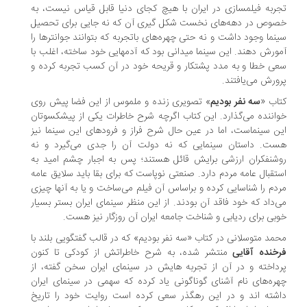
ربه فیلمسازی در ایران با هیچ کجای دنیا قابل قیاس نیست، به
وص در دهه‌های نخست شکل گیری آن که نه جایی برای تحصیل
نما وجود داشت و نه حتی چهره‌های باتجربه که بتوانند جوانترها را
ورش دهند. این سینما میدانی بود که آدمهایی خود ساخته، اغلب با
ی خطا و به مدد پشتکار و قریحه خود در آن کسب تجربه کرده و
ورش می‌یافتند.
اب «
سه نفر بودیم
» تصویری زنده و ملموس از این فضا پیش روی
اننده می‌گذارد. این کتاب اگرچه شرح خاطرات یکی از پیشکسوتان
ن سینماست، اما در عین حال شرح فراز و فرودهای این سینما نیز
ت. داستان سینمایی که نه دولت آن را جدی می‌گیرد و نه
شنفکران ارزشی برایش قائل هستند؛ پس به اجبار چشم امید به
تقبال عامه مردم دارد. صنعتی نوپاست که برای بقا باید سلایق عامه
دم را شناسایی کرده و براساس آن فیلم می‌ساخت و یا به آنها چیزی
‌داد که خود فاقد آن بودند. از این منظر سینمای ایران بستر بسیار
بی برای ردیابی و شناخت جامعه ایران آن روزگار نیز هست.
مد متوسلانی در کتاب «سه نفر بودیم» که در قالب گفتگویی بلند با
خنده آقایی
منتشر شده، به شرح خاطراتش از کودکی تا کنون
داخته و در آن از تجربه هایش در سینمای ایران سخن گفته، از
ره‌های نام آشنای گوناگونی یاد کرده که سهمی در سینمای ایران
شته اند و در این رهگذر سعی کرده است روایت خود را تاریخ