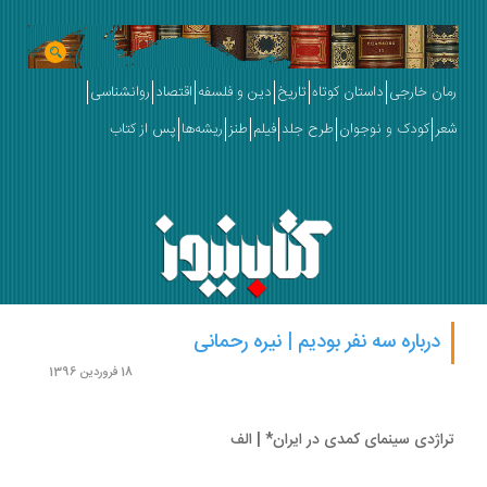
ان خارجی
داستان کوتاه
تاریخ
دین و فلسفه
اقتصاد
روانشناسی
ر
کودک و نوجوان
طرح جلد
فیلم
طنز
ریشه‌ها
پس از کتاب
درباره سه نفر بودیم | نیره رحمانی
18 فروردین 1396
اژدی سینمای کمدی در ایران* | الف