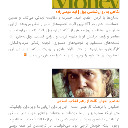
اهی به روان‌شناسی پول | ایما موسی‌زاده
سان‌ها با ترس، طمع، امید، حسرت و مقایسه زندگی می‌کنند و همین
ساسات، حتی در آگاه‌ترین افراد، تصمیم‌های مالی را شکل می‌دهد. از این
ظر، «روان‌شناسی پول» بیش از آنکه درباره پول باشد، کتابی درباره انسان
اصر و رابطه پرتنش او با مفهوم ثروت و دارایی است... اوزل به‌جای ارائه
خه‌های مستقیم یا توصیه‌های دستوری، تجربه زندگی سرمایه‌گذاران،
رآفرینان، میلیاردرها و حتی افراد عادی را روایت می‌کند و از دل این
ستان‌ها روایت خود را برمی‌سازد و بحث را به پیش می‌راند
...
اضای اخوان ثالث از رهبر انقلاب اسلامی
گیدن با فرهنگ کار عبثی است... این برادران آریایی ما و برادران وایکینگ،
ل اینکه سحرخیزتر از ما بوده‌اند و رفته‌اند جاهای خوب دنیا مسکن
ده‌اند... ما همین چیزها را نداریم. کسی نداریم از ما انتقاد بکند... استالین با
ود اینکه خودش گرجی بود، می‌خواست در گرجستان نیز همه روسی