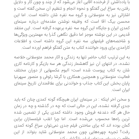
 یادداشتی از فرخنده آقایی آغاز می‌شود که از چند و چون کار و دلایل
تن به سراغ این گفتگو و نحوه انجام و تنظیم آن سخن گفته است و
اراتی نیز به متوسلانی و گروه سه نفره شان داشته است. اما این
سن بیگ آقا است که وظیفه نوشتن مقدمه‌ای درباره سینمای
دی ایران و جایگاه این گروه سه نفره برعهده گرفته است. این منتقد
یمی در این نوشته موجز اما دقیق نگاهی گذرا به مهمترین ویژگی‌ها
شاخصه‌های فیلمهای سه نفره این گروه داشته است و اطلاعات
رآمدی برای ورود خواننده کتاب به متن گفتگو فراهم آورده است.
 این ترتیب کتاب حاضر تنها به زندگی و آثار محمد متوسلانی خلاصه
ده، در انتهای آن نیز گاهشمار زندگی هر سه بازیگر و کارنامه کاری
ن به کتاب پیوست شده است؛ آلبوم عکسهایی از دوران مختلف
الیت متوسلانی و همچنین همکاری با گرشا رئوفی و منصور سپهرنیا
یان بخش این کتاب جذاب و خواندنی برای علاقمندان تاریخ سینمای
ران است.
سخن آخر اینکه : در سینمای ایران هیچگاه گونه کمدی چنان که باید
ی گرفته نشده، این در حالی است که چه در گذشته و چه در زمان
ل هر گاه دغدغه فروش وجود داشته کمدی یکی از تضمین شده
ین راه‌ها محسوب می‌شده است. اما چرا اغلب فیلمسازان براین
ان بوده اند که برای ساختن فیلم جدی نمی‌توان سراغ گونه کمدی
ت؟ تجربه چهره‌هایی چون محمد متوسلانی شاید بتواند از این
قعیت دیرپای سینمای ایران رازگشایی کند.