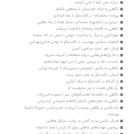
درباره رمان اغما | مانی ارجمند
نگاهی به فرقه خودبینان | مصطفی شاملو
پرونده مختارنامه در گفت‌وگو با رضا استادی
 مروری بر دایاسپورا؛ مقدمه‌ای بسیار کوتاه | رضا عطایی
نگاهی به آقارضا وصله‌کار | فاطمه دریکوند
جهادگرایی و مرگ یا جذابیت جهانی داعش در 181 صفحه
الاهیات سیاسی یهودیت در گفت‌وگو با مهدی فدایی‌مهربانی
غربال دهر | سید مرتضی آوینی 
و اما پژوهش‌هایی درباره شاهنامه | شریف شیرزاد
نشست نقد و بررسی نیمی از من سهم خواب‌هایم
نگاهی به عکس خصوصی رحیمی‌نژاد | علیرضا پژمان
انسان نئاندرتال به چاپ سوم رسید
راز آشکارا در گفت‌وگو با میلاد کیایی
 راز بقای هملت و رمز محبوبیت او 
نگاهی به بالماسکه فلامینگوهای سبز | سعیده امین‌زاده
نگاهی به خواب‌های ناتمام | فاطمه سلیمانی ازندریانی
یادداشتی بر واقعی چیست؟ پرونده ناپدید‌شدن مایورانا | شیما 
بهره‌مند 
هیتلر دشمن مردم آلمان به روایت مایکل هافمن
پیرامون مهارت‌های عاطفی برای کار کردن | سبا دادخواه