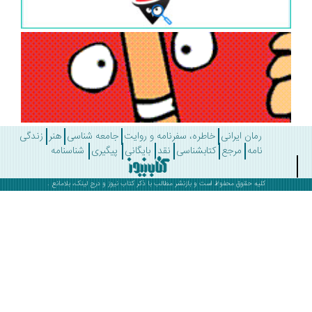
رمان ایرانی
خاطره، سفرنامه و روایت
جامعه شناسی
هنر
زندگی
نامه
مرجع
کتابشناسی
نقد
بایگانی
پیگیری
شناسنامه
کلیه حقوق محفوظ است و بازنشر مطالب با ذکر
کتاب نیوز
و درج لینک، بلامانع .