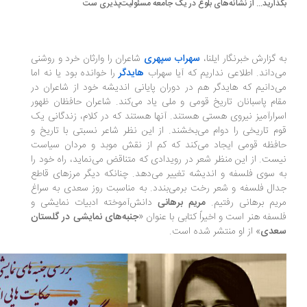
ذارید... از نشانه‌های بلوغ در یک جامعه مسئولیت‌پذیری‌ ست
 گزارش خبرنگار ایلنا،
سهراب سپهری
شاعران را وارثان خرد و روشنی
‌داند. اطلاعی نداریم که آیا سهراب
هایدگر
را خوانده بود یا نه اما
‌دانیم که هایدگر هم در دوران پایانی اندیشه خود از شاعران در
ام پاسبانان تاریخ قومی و ملی یاد می‌کند. شاعران حافظان ظهور
رارآمیز نیروی هستی هستند. آنها هستند که در کلام، زندگانی یک
م تاریخی را دوام می‌بخشند. از این نظر شاعر نسبتی با تاریخ و
فظه قومی ایجاد می‌کند که کم از نقش موبد و مردان سیاست
ست. از این منظر شعر در رویدادی که متناقض می‌نماید، راه خود را
 سوی فلسفه و اندیشه تغییر می‌دهد. چنانکه دیگر مرزهای قاطع
ال فلسفه و شعر رخت برمی‌بندد. به مناسبت روز سعدی به سراغ
یم برهانی رفتیم.
مریم برهانی
دانش‌‌آموخته ادبیات نمایشی و
سفه هنر است و اخیراً کتابی با عنوان «
جنبه‌های نمایشی در گلستان
عدی
» از او منتشر شده است.