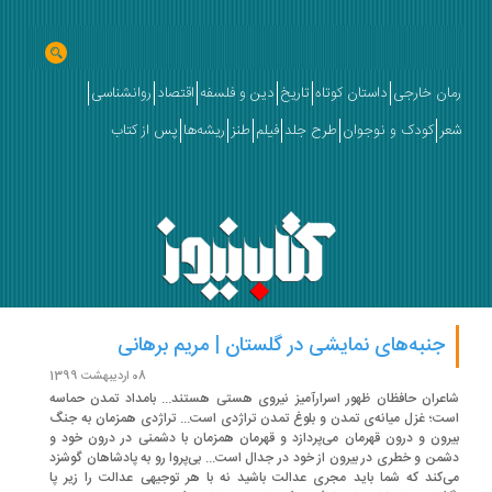
ان خارجی
داستان کوتاه
تاریخ
دین و فلسفه
اقتصاد
روانشناسی
ر
کودک و نوجوان
طرح جلد
فیلم
طنز
ریشه‌ها
پس از کتاب
جنبه‌های نمایشی در گلستان | مریم برهانی
08 اردیبهشت 1399
عران حافظان ظهور اسرارآمیز نیروی هستی هستند... بامداد تمدن حماسه
ت؛ غزل میانه‌ی تمدن و بلوغ تمدن تراژدی است... تراژدی همزمان به جنگ
رون و درون قهرمان می‌پردازد و قهرمان همزمان با دشمنی در درون خود و
من و خطری در بیرون از خود در جدال است... بی‌پروا رو به پادشاهان گوشزد
‌کند که شما باید مجری عدالت باشید نه با هر توجیهی عدالت را زیر پا