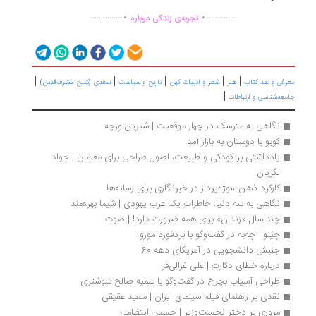
.
.
...............
..............
تجربه‌ی زندگی دوباره
|
|
|
|
|
رفی و نقد کتاب
هنر
شعر و ادبیات کهن
تاریخ و سیاست
سعدی (شیخ مشرف‌الدین)
|
معه‌شناسی و ارتباطات
نگاهی به مترسک در چهار موقعیت | شیرین ورچه
کوبو با دوستان به بازار آمد
یادداشتی بر کودکی و طبیعت، اصول طراحی برای معلمان | جواد 
لگزیان
کارکرد ذهن سوژه‌پرداز در خبرنگاری برای رسانه‌ها
نگاهی به سه دنیا: خاطرات یک عرب یهودی | شیما بهره‌مند
چند سال «زندان» برای همه ضرورت دارد! | صوت
چینوا آچه‌به در گفت‌وگو با بردفورد مورو
جنبش دانشجویی در آمریکای دهه 60
درباره خطای دکارت | علی غزالی‌فر
طراحی آسیاب بچرخ در گفت‌وگو با سمیه صالح شوشتری
نقدی بر راهنمای فیلم سینمای ایران | سعید عقیقی
مروری بر دختر نخست‌وزیر | حسین انتظامی