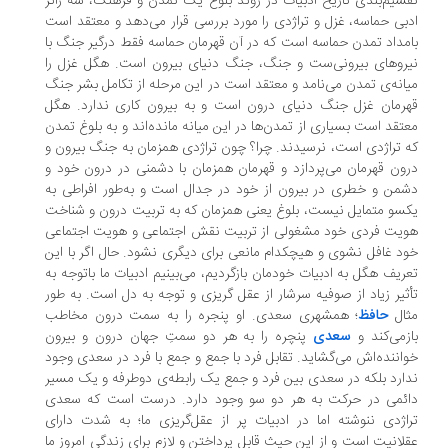
سیم‌بندی تاریخ ادبیات در روند بلوغ یک تمدن و فرهنگ، سه ژانر
بی حماسه، غزل و تراژدی را مورد بررسی قرار می‌دهد و معتقد است
مداد تمدن حماسه است که در آن قهرمان حماسه فقط درگیر جنگ با
روهای بیرونی‌ست و جنگ، جنگ دنیای بیرون است. هگل غزل را
انه‌ی تمدن می‌نامد و معتقد است در این مرحله از تکامل بشر جنگ
رمان غزل جنگ دنیای درون است و به بیرون کاری ندارد. هگل
تقد است بسیاری از تمدن‌ها در این میانه مانده‌اند و به بلوغ تمدن
 تراژدی است، نرسیدند. چرا؟ چون تراژدی همزمان به جنگ بیرون و
ون قهرمان می‌پردازد و قهرمان همزمان با دشمنی در درون خود و
من و خطری در بیرون از خود در جدال است و به‌طور افراطی به
سو متمایل نیست، بلوغ یعنی همزمان که به تربیت درون و شناخت
یت فردی خود مشغولی از تربیت نقش اجتماعی و هویت اجتماعی
د غافل نشوی و هیچکدام مانعی برای دیگری نشود. حال اگر با این
ریف هگل به ادبیات خودمان بازگردیم، می‌بینیم ادبیات ما باتوجه به
ثیر زیاد از صوفیه سرشار از عقل گریزی و توجه به دل است. به طور
ثال
حافظ
؛ همشهری سعدی. او پنجره را به سمت درون مخاطب
زمی‌کند و
سعدی
پنچره را به هر دو سمتِ جهان درون و بیرون
اننده‌اش می‌گشاید. تقابل فرد با جمع و جمع با فرد در سعدی وجود
ارد بلکه در سعدی بین فرد و جمع یک رابطه‌ی دوطرفه و یک مسیر
ائمی در حرکت به هر دو سو وجود دارد. درست است که سعدی
اژدی ننوشته اما در ادبیات پر از عقل‌گریزی ما؛ به شدت دارای
لانیت است و از این حیث قابل پرداختن و لازم برای زندگی امروز ما