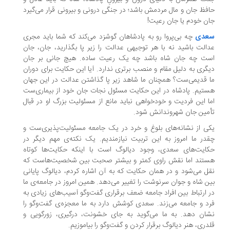
فظ جان و مال مردمش باشد؛ در جنگی درونی و بیرونی قرار می‌گیرد
ن خودم یا جان رعیت!
عدی
چه بی‌پروا رو به پادشاهان گوشزد می‌کند که شما باید مجری
الت باشید نه با هر توجیهی عدالت را زیر پا بگذارید، جان، جان
ست چه جان شاه باشد چه یک رعیت ساده. هیچ جانی بر جان
گری به دلیل مقام و منصب برتری ندارد. آیا این حکایت برای دوران
 قدیمی‌ست؟ همچنان ما شاهد زیر پا گذاشتن عدالت در این جهان
تیم. پادشاه در این حکایت مسئول نجات جان خود از بیماری‌ست
ا این فردیت و خودخواهی نباید مانع از مسئولیت بزرگ او در قبال
مین جان شهروندانش شود.
ی از نشانه‌های بلوغ و خرد در یک جامعه مسئولیت‌پذیری‌ست و
در ما امروز به این تربیت نیازمندیم. یک نکته‌ی مهم دیگر در
ایت‌های سعدی، وجود دیالوگ است با اینکه حکایت‌ها کوتاه
تند اما نقش راوی کمتر و بیشتر صحبت بین شخصیت‌هاست که
ل می‌شود و در همان حکایت که به آن اشاره کردم، دیالوگ پایانی
ن شاه و جوان سرنوشت را تغییر می‌دهد. همین امروز در جامعه‌ی ما
 ارتباط بین افراد جامعه ضعف برقراری گفت‌وگو آسیب‌های زیادی به
د و جامعه می‌زند. سعدی کوشش دارد به ما معجزه‌ی گفت‌وگو را
ان دهد. به ما می‌گوید به جای خشونت، درگیری، زورگویی و
دری، هنر دیالوگ برقرار کردن و گفت‌وگو را بیاموزیم.