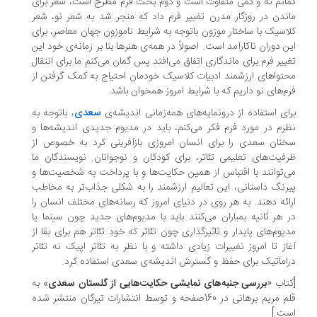
انم نه و کمی متفاوت است و دوم بحث فرم مطرح است، شعر برای
ندن در روزگار مدرن تغییر فرم داد که منجر شد به شعر نو، شعر
اسیک با ساختار موزون باتوجه به شرایط ناموزون جهان معاصر، برای
ن دوران ناکارآمد است. اصولاً در همه‌ی هنرها بنا بر زمانه‌ی خود این
ییر فرم برای ماندگاری اتفاق می‌افتد پس گمان می‌کنم ما برای انتقال
تواهای ارزشمند ادبیات کلاسیک خودمان احتیاج به کمک گرفتن از
م‌های نو داریم که با شرایط امروز همخوان باشد.
ای استفاده از درونمایه‌های همه‌زمانی اندیشه‌ی
سعدی
، باتوجه به
رم در مورد فرم فکر می‌کنم، باید در مدیوم جدیدی اندیشه‌ها و
نان سعدی را برای انسان امروزی بازآفرینی کرد به خصوص از
فیت‌های تعلیمی تئاتر، برای کودکان و نوجوانان. نویسندگان ما
‌توانند با اقتباس از همین حکایت‌ها و با پرداخت به شخصیت‌ها و
رنگ داستانی، این تعالیم ارزشمند را به شکلی جذاب‌تر به مخاطب
ائه دهند. به هر روی در دنیای امروز که رسانه‌های مختلف انسان را
 هر ثانیه بمباران می‌کنند باید با مدیوم‌های جدید چون سینما یا
یوم‌های پایدار و تاثیرگذاری چون تئاتر که خودِ تئاتر هم برای بقا از
از تا امروز تغییرات زیادی داشته و با نظر به تئاتر اپیک نه تئاتر
اماتیک برای حفظ و گسترش اندیشه‌ی سعدی استفاده کرد.
تاب «
بررسی جنبه‌های نمایشی حکایت‌هایی از گلستان سعدی
» به
قلم مریم برهانی در 160صفحه و توسط انتشارات تیرگان منتشر شده
ت.]