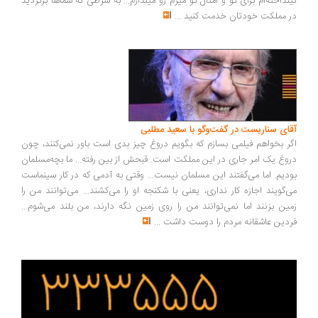
نداخته‌ام برای تو و امثال تو میرم رو میندازم... به شرطی که شماها برگردید
 مملکت خودتان خدمت کنید
...
ای سناریست در گفت‌وگو با سعید مطلبی
ر بخواهم فیلمی بسازم که بگویم دروغ چیز بدی است باور نمی‌کنند، چون
وغ یک امر جاری در این مملکت است. قبحش از بین رفته... ما بچه‌مسلمان
دیم. اما می‌گفتند این مسلمان نیست... وقتی به آدمی که در کار سینماست
‌گویند اجازه کار نداری، یعنی با شکنجه او را می‌کشند... می‌توانند من را
ین بزنند اما نمی‌توانند من را روی زمین نگه دارند، من بلند می‌شوم...
دین عاشقانه مردم را دوست داشت
...