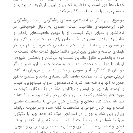
لت‌ها دور است و فقط به تحلیل و تبیین ارزش‌ها می‌پردازد و
میم نهایی را به مخاطب واگذار می‌کند.
ضوع مهم دیگر در اندیشه‌ی سعدی واقعگرایی اوست. واقعگرایی
ود زیرمجموعه‌ی عقلانیت است. سعدی به دنبال خوشبختی در
مانشهر و دنیای دیگر نیست، او با دیدن واقعیت‌های زندگی و
انایی‌های آدمی سعی در نشان دادن راهی درست برای زندگی بهتر
 همین جهان به انسان است. مصادیقی که می‌توان نام برد در
بطه‌ی جامعه و حقوق بین فردی مانند: حقوق قدرت حاکم نسبت به
دم و بالعکس، حقوق والدین نسبت به فرزندان و بالعکس، شیوه‌ی
تباط با دیگران و نحوه‌ی معاشرت و مصاحبت با آنان، تأثیر و تأثر
ستان از یکدیگر، تأثیر عمومی تربیت. و همچنین می‌توان به نکات
بیتی مهمی که در سلامت جامعه تأثیر بسیاری دارند و سعدی به‌طور
ی به آنها پرداخته هم اشاره کرد، همچون دروغ، عیب‌جویی، غیبت
تهمت، رازداری، چاپلوسی و ریاکاری. مثلاً در یک حکایت کوتاه در
رد رفتار پادشاهی که به بیماری لاعلاجی دچار شده و طبیبان گفته‌اند
ها راه نجات شاه کشتن و نوشیدن خونِ جوانی با مشخصات خاصی
ت و پیدا کردن جوانی با مشخصات گفته شده و در نهایت دیالوگ
یانی بین شاه و جوان در آستانه‌ی مرگ که همه چیز را دگرگون
‌کند! شما در همین حکایت کوتاه می‌بینید که پر از نکته‌ی تربیتی
دی و اجتماعی‌ست، درگیری و جدال با یک نیروی بیرونی و درونی،
گ همزمان با دنیای درون و بیرونِ پادشاه، شاه که باید عادل و