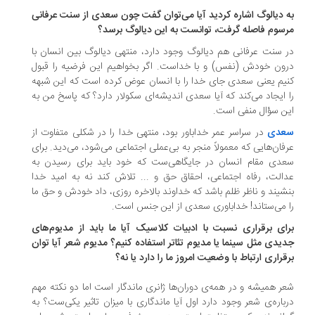
 دیالوگ اشاره کردید آیا می‌توان گفت چون سعدی از سنت عرفانی
سوم فاصله گرفت، توانست به این دیالوگ برسد؟
 سنت عرفانی هم دیالوگ وجود دارد، منتهی دیالوگ بین انسان با
ون خودش (نفس) و با خداست. اگر بخواهیم این فرضیه را قبول
یم یعنی سعدی جای خدا را با انسان عوض کرده است که این شبهه
 ایجاد می‌کند که آیا سعدی اندیشه‌ای سکولار دارد؟ که پاسخ من به
ن سؤال منفی است.
عدی
در سراسر عمر خداباور بود، منتهی خدا را در شکلی متفاوت از
فان‌هایی که معمولاً منجر به بی‌عملی اجتماعی می‌شود، می‌دید. برای
دی مقام انسان در جایگاهی‌ست که خود باید برای رسیدن به
الت، رفاه اجتماعی، احقاق حق و ... تلاش کند نه به امید خدا
شیند و ناظر ظلم باشد که خداوند بالاخره روزی، داد خودش و حق ما
 می‌ستاند! خداباوری سعدی از این جنس است.
ای برقراری نسبت با ادبیات کلاسیک آیا ما باید از مدیوم‌های
یدی مثل سینما یا مدیوم تئاتر استفاده کنیم؟ مدیوم شعر آیا توان
قراری ارتباط با وضعیت امروز ما را دارد یا نه؟
ر همیشه و در همه‌ی دوران‌ها ژانری ماندگار است اما دو نکته مهم
باره‌ی شعر وجود دارد اول آیا ماندگاری با میزان تاثیر یکی‌ست؟ به