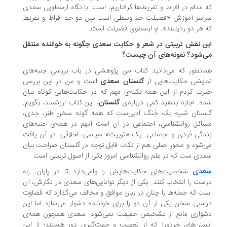
 مدام در افراط و تفریط‌ها گرفتاریم، است. با نگاه ارسطویی سعدی
اسر آموزش «فضیلت حد وسطی است بین دو حد افراط و تفریط
 هر دو رذیلتند». او ارسطوی فضیلت است.
ن نقش تربیتی در شعر و حکایت سعدی چگونه به خواننده منتقل
‌شود؟ نمونه‌های آن چیست؟
انطور که می‌دانید کتاب من پژوهشی در باب بررسی جنبه‌های
ایشی حکایت‌هایی از
گلستان سعدی
است و من در این بررسی
رت کردم از این همه نکته‌ی مهم که در حکایت‌هایی کوتاه بیان
ه. اجازه بدهید کمی درباره‌ی
گلستان
، این کتاب ارزشمند، بگویم.
ستان شبیه یک جُنگ ادبی‌ست که همه گونه سخنِ طنز، جدی،
ائل روانشناسی، اجتماعی در آن است آنهم در همه‌ی جنبه‌های
دگی فردی و اجتماعی. یک «تربیت» سیاسی، اخلاقی، در آن یافت
‌شود و محورِ اصلی هم از نکات قابل توجه در گلستان صراحت بیان
دی ست که در علم روانشناسی امروز یکی از اصول تربیتی است.
عدی
شخصیت‌های حکایت‌هایش را وامی‌دارد تا در پایان، راه
ست را انتخاب کنند. یکی از دیگر توانایی‌های سعدی در نگارش، آن
ت که جمله‌ها را چنان در زبان موافق و مخالف می‌گذارد که قضاوت
ستی سخن یکی از آن دو را برای خواننده دشوار می‌سازد اما این
شواری مانع از تشخیص حقیقت نمی‌شود. سعدی همچون همه‌ی
سان‌های خردورز که از تعصب و جهت‌گیری دور هستند؛ از این