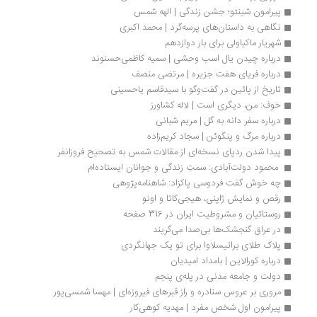
پیرامون شینتو؛ جشن زندگی | الهه شمس
نگاهی به داستان‌های پرسه‌گرد | محمد اکبری
شهریار ماکیاولی برای بار دوازدهم
درباره چیدن یال اسب وحشی | سمیه کاظمی‌حسنوند
درباره فریای هفت جزیره | مرتضی منصف
تاریخ از پائین در گفت‌وگو با سیدقاسم یاحسینی 
خوف: من، دیگری است | لاله کشاورز
درباره سفر دانه به گل | مریم شبانی
درباره مرگ و پنگوئن | سجاد کریم‌زاده
پیدا شدن ردپای نسخه‌ای از مقالات شمس به تصحیح فروزانفر
 محمود دولت‌آبادی: سمتِ زندگی و جوانان ایستاده‌ام
چه خوش گفت فردوسی پاکزاد: شاهنامه‌پژوهی
رقص و نمایش ژاپنی، هیجی‌کاتا و اونو
روستائیان و مشروطیت ایران در 316 صفحه
در عراق گنجشک‌ها بی‌صدا می‌گریند
پلاک طلای براتیسلاوا برای تو یک جهانگردی
درباره کورالاین | بامداد امیدیان
دولت و جامعه مدنی در پله‌ی پنجم
مروری بر عروس سنادره و راز قبرهای فیروزه‌ای | مهسا شمسی‌پور
پیرامون اول شخص مفرد | مهدیه کوهی‌کار