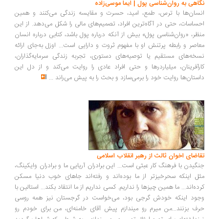
اهی به روان‌شناسی پول | ایما موسی‌زاده
سان‌ها با ترس، طمع، امید، حسرت و مقایسه زندگی می‌کنند و همین
ساسات، حتی در آگاه‌ترین افراد، تصمیم‌های مالی را شکل می‌دهد. از این
ظر، «روان‌شناسی پول» بیش از آنکه درباره پول باشد، کتابی درباره انسان
اصر و رابطه پرتنش او با مفهوم ثروت و دارایی است... اوزل به‌جای ارائه
خه‌های مستقیم یا توصیه‌های دستوری، تجربه زندگی سرمایه‌گذاران،
رآفرینان، میلیاردرها و حتی افراد عادی را روایت می‌کند و از دل این
ستان‌ها روایت خود را برمی‌سازد و بحث را به پیش می‌راند
...
اضای اخوان ثالث از رهبر انقلاب اسلامی
گیدن با فرهنگ کار عبثی است... این برادران آریایی ما و برادران وایکینگ،
ل اینکه سحرخیزتر از ما بوده‌اند و رفته‌اند جاهای خوب دنیا مسکن
ده‌اند... ما همین چیزها را نداریم. کسی نداریم از ما انتقاد بکند... استالین با
ود اینکه خودش گرجی بود، می‌خواست در گرجستان نیز همه روسی
ف بزنند...من میرم رو میندازم پیش آقای خامنه‌ای، من برای خودم رو