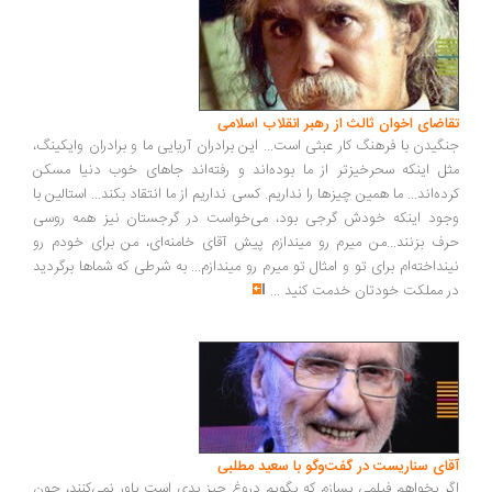
تقاضای اخوان ثالث از رهبر انقلاب اسلامی
جنگیدن با فرهنگ کار عبثی است... این برادران آریایی ما و برادران وایکینگ،
مثل اینکه سحرخیزتر از ما بوده‌اند و رفته‌اند جاهای خوب دنیا مسکن
کرده‌اند... ما همین چیزها را نداریم. کسی نداریم از ما انتقاد بکند... استالین با
وجود اینکه خودش گرجی بود، می‌خواست در گرجستان نیز همه روسی
حرف بزنند...من میرم رو میندازم پیش آقای خامنه‌ای، من برای خودم رو
نینداخته‌ام برای تو و امثال تو میرم رو میندازم... به شرطی که شماها برگردید
در مملکت خودتان خدمت کنید
...
آقای سناریست در گفت‌وگو با سعید مطلبی
اگر بخواهم فیلمی بسازم که بگویم دروغ چیز بدی است باور نمی‌کنند، چون