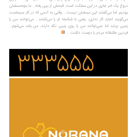
دروغ یک امر جاری در این مملکت است. قبحش از بین رفته... ما بچه‌مسلمان
بودیم. اما می‌گفتند این مسلمان نیست... وقتی به آدمی که در کار سینماست
می‌گویند اجازه کار نداری، یعنی با شکنجه او را می‌کشند... می‌توانند من را
زمین بزنند اما نمی‌توانند من را روی زمین نگه دارند، من بلند می‌شوم...
فردین عاشقانه مردم را دوست داشت
...