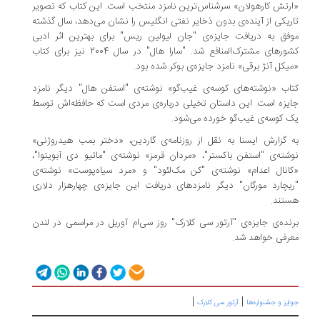
«ارتش کارهولان» سرشناس‌ترین نامزد منتخب است. این کتاب که تصویر
تاریکی از آینده‌ی بدون ذخایر نفتی انگلیس را نشان می‌دهد، سال گذشته
موفق به دریافت جایزه‌ی "جان لیولین ریس" برای بهترین اثر ادبی
کشورهای مشترک‌المنافع شد. "سارا هال" در سال 2004 نیز برای کتاب
«میکل آنژ برقی» نامزد جایزه‌ی بوکر شده بود.
کتاب «نوشته‌های کوسه‌ی غیب‌گو» نوشته‌ی "استفن هال" دیگر نامزد
جایزه است. این داستان تخیلی درباره‌ی مردی است که حافظه‌اش توسط
یک کوسه‌ی غیب‌گو خورده می‌شود.
به گزارش ایسنا به نقل از روزنامه‌ی گاردین، «دختر بمب هیدروژنی»
نوشته‌ی "استفن باکستر"، «مردان قرمز» نوشته‌ی "ماتیو دی آبویتوا"،
«کانال اعدام» نوشته‌ی "کن مک‌لئود" و «مرد سیاه‌پوست» نوشته‌ی
"ریچارد مورگان" دیگر نامزدهای دریافت این جایزه‌ی چهارهزار دلاری
هستند.
برنده‌ی جایزه‌ی "آرتور سی کلارک" روز سی‌ام آوریل در مراسمی در لندن
معرفی خواهد شد.
|
|
جوایز و جشنواره‌ها
آرتور سی کلارک