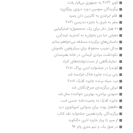
کوپر 2022 به جمهوری بی‌قرار رفت
برگزیدگان سومین دوره «روزی روزگاری»
 قلم ایرلندی به کاترین دان رسید
سفر به شرق با جایزه مدیسی 2021 
۶۰ هزار دلار برای یک «محصول» استرالیایی
معرفی «با من بخوان» به آسترید لیندگرن
داستان‌های برگزیده مسابقه می‌خواهم بمانم
مدال نجیب محفوظ برای میکروفون خاموش
نکوداشت مرادی کرمانی در خانه هنرمندان
 نمایشگاهی از دست‌نوشته‌های کنراد
کوندرا در جشنواره ادبی پراگ 2010 
بتی برنده جایزه فناک فرانسه شد
مرد سیاه برنده جایزه کلارک 2008
تپش برگزیده‌ی سرخ‌نگاران شد
«مهدی یراحی» بهترین خواننده سال شد
جایزه کلارک به وصیت‌نامه جسی لمب 
50هزار پوند برای رسوایی امپراتوری درد
برگزیدگان پانزدهمین جشنواره نقد کتاب
از سیر تا پیاز جایزه‌ ادبی «گنکور»
در عمق یک و نیم متری واو 96 