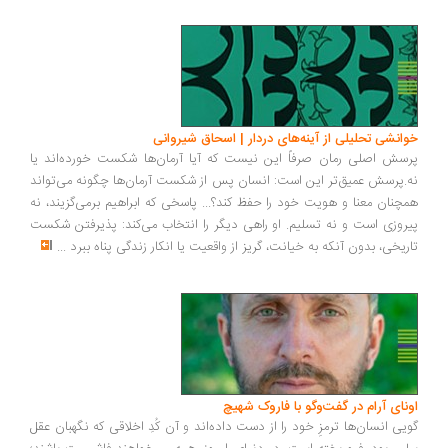
خوانشی تحلیلی از آینه‌های دردار | اسحاق شیروانی
پرسش اصلی رمان صرفاً این نیست که آیا آرمان‌ها شکست خورده‌اند یا
نه.پرسش عمیق‌تر این است: انسان پس از شکست آرمان‌ها چگونه می‌تواند
همچنان معنا و هویت خود را حفظ کند؟... پاسخی که ابراهیم برمی‌گزیند، نه
پیروزی است و نه تسلیم. او راهی دیگر را انتخاب می‌کند: پذیرفتن شکست
تاریخی، بدون آنکه به خیانت، گریز از واقعیت یا انکار زندگی پناه ببرد
...
اونای آرام در گفت‌وگو با فاروک شهیچ‭
گویی انسان‌ها ترمزِ خود را از دست داده‌اند و آن کُدِ اخلاقی که نگهبان عقل