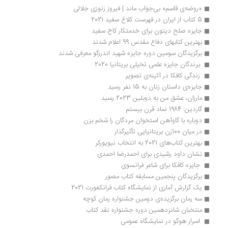
«روضه‌ی قاسم» بی‌جواب ماند | فیروز زنوزی جلالی
5 کتاب از ایران در فهرست کلاغ سفید 2021
جایزه صلح دیتون برای خدمتکار کاخ سفید
بهترین کتابهای دفاع مقدس 99 اعلام شدند
برگزیدگان سومین دوره جایزه شهید اندرزگو معرفی شدند
 برندگان جایزه علمی تخیلی بریتانیا 2020
 زندگی کافکا در آئینه‌ی تصویر 
جایزه‌ی داستان زنان به 15 نفر رسید
مارزان، عشق من به دوبلین 2023 رسید
گاردین: 1984 نماد قرن بیستم
دوباره با گاوآهن استخوان مردگان را شخم بزن
در میان 100زن بریتانیایی تأثیر‌گذار 
بهترین کتاب‌های 2021 به انتخاب نیویورکر
نشان داود رشیدی برای احمدرضا احمدی
 جایزه کافکا برای شاعر فرانسوی 
برگزیدگان پنجمین مسابقه کتاب مصور
یک گزارش آماری از نمایشگاه کتاب فرانکفورت 2021
سه رمان برگزیده‌ی دومین جشنواره رمان کوچه
منتخبان شانزدهمین دوره جشنواره نقد کتاب
 اسرار هوگو در نمایشگاه عمومی 