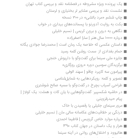
یک پرونده ویژه مشروطه در فصلنامه نقد و بررسی کتاب تهران
نشست نقد و بررسی عشایر لر بختیاری و لرستان
چاپ ششم «مرد بالشی» در ۳۰۰ نسخه
بکت به روایت آدورنو با پسمانده‌های بیداری در خواب
نگاهی به درون و برون کریمی | نسیم خلیلی
درباره ۱۰۰۰۰ سال هنر | سارا اصغرزاده
داستان عکسی که خلاصه یک رمان است | محمدرضا جوادی یگانه
حمام بغدادی از  سمت روشن کلمه رسید
جایزه ملی سینما برای گفت‌وگو با داریوش خنجی
برگزیدگان سومین دوره «روزی روزگاری»
پیرامون سه کاربرد چاقو | سهند الوفی
تصویر و کلمه: رویکردهایی به شمایل‌شناسی
طراحی آسیاب بچرخ در گفت‌وگو با سمیه صالح شوشتری
در حاشیه شکسپیر: گفت‌وگوهایی با یان کات و هملت: یک کولاژ | 
پیام حیدرقزوینی
مرور سینمای جلیلی یا رقصیدن با خاک
درنگی بر خلاقیت‌های عکاسانه سالی مان | نسیم خلیلی
درباره موارد خاص گرویس | فاطیما احمدی
هزار و یک داستان در جهان کتاب 390
هالیوود و اختلال‌های روانی در آینه سینما