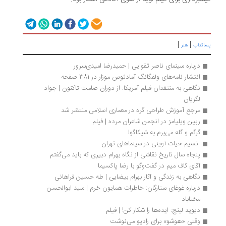
|
|
اکتاب
هنر
درباره سینمای ناصر تقوایی | حمیدرضا امیدی‌سرور
انتشار نامه‌های ولفگانگ آمادئوس موزار در 381 صفحه
نگاهی به منتقدان فیلم آمریکا: از دوران صامت تاکنون | جواد 
لگزیان
مرجع آموزش طراحی گره در معماری اسلامی منتشر شد
رابین ویلیامز در انجمن شاعران مرده | فیلم
گرگم و گله می‌برم به شیکاگو!
 نسیم حیات آوینی در سینماهای تهران 
پنجاه سال تاریخ نقاشی از نگاه بهرام دبیری که باید می‌گفتم
آقای کاف میم در گفت‌وگو با رضا پاکسیما
نگاهی به زندگی و آثار بهرام بیضایی | طه حسین فراهانی
درباره غوغای ستارگان: خاطرات همایون خرم | سید ابوالحسن 
مختاباد
دیوید لینچ: ایده‌ها را شکار کن! | فیلم
وقتی «هوشو» برای رادیو می‌نوشت