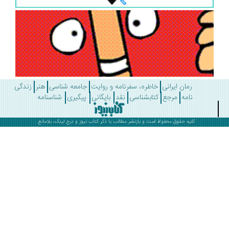
رمان ایرانی
خاطره، سفرنامه و روایت
جامعه شناسی
هنر
زندگی
نامه
مرجع
کتابشناسی
نقد
بایگانی
پیگیری
شناسنامه
کلیه حقوق محفوظ است و بازنشر مطالب با ذکر
کتاب نیوز
و درج لینک، بلامانع .