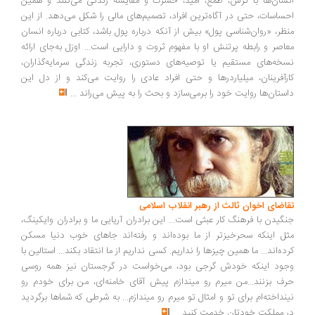
سان‌ها با ترس، طمع، امید، حسرت و مقایسه زندگی می‌کنند و همین
ساسات، حتی در آگاه‌ترین افراد، تصمیم‌های مالی را شکل می‌دهد. از این
ظر، «روان‌شناسی پول» بیش از آنکه درباره پول باشد، کتابی درباره انسان
اصر و رابطه پرتنش او با مفهوم ثروت و دارایی است... اوزل به‌جای ارائه
خه‌های مستقیم یا توصیه‌های دستوری، تجربه زندگی سرمایه‌گذاران،
رآفرینان، میلیاردرها و حتی افراد عادی را روایت می‌کند و از دل این
ستان‌ها روایت خود را برمی‌سازد و بحث را به پیش می‌راند
...
اضای اخوان ثالث از رهبر انقلاب اسلامی
گیدن با فرهنگ کار عبثی است... این برادران آریایی ما و برادران وایکینگ،
ل اینکه سحرخیزتر از ما بوده‌اند و رفته‌اند جاهای خوب دنیا مسکن
ده‌اند... ما همین چیزها را نداریم. کسی نداریم از ما انتقاد بکند... استالین با
ود اینکه خودش گرجی بود، می‌خواست در گرجستان نیز همه روسی
ف بزنند...من میرم رو میندازم پیش آقای خامنه‌ای، من برای خودم رو
نداخته‌ام برای تو و امثال تو میرم رو میندازم... به شرطی که شماها برگردید
 مملکت خودتان خدمت کنید
...