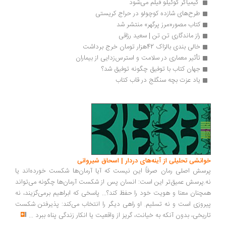
 کیمیاگر کوئیلو فیلم می‌شود 
طرح‌های شازده کوچولو در حراج کریستی
کتاب مصور«مرز پرگهر» منتشر شد
راز ماندگاری تن تن | سعید‌ رزاقی
خالی بندی بالزاک 42هزار تومان خرج برداشت
تأثیر معماری در سلامت و استرس‌زدایی از بیماران
جهان کتاب با توفیق چگونه توفیق شد؟ 
یاد عزت بچه سنگلج در قاب کتاب
انشی تحلیلی از آینه‌های دردار | اسحاق شیروانی
سش اصلی رمان صرفاً این نیست که آیا آرمان‌ها شکست خورده‌اند یا
.پرسش عمیق‌تر این است: انسان پس از شکست آرمان‌ها چگونه می‌تواند
چنان معنا و هویت خود را حفظ کند؟... پاسخی که ابراهیم برمی‌گزیند، نه
روزی است و نه تسلیم. او راهی دیگر را انتخاب می‌کند: پذیرفتن شکست
ریخی، بدون آنکه به خیانت، گریز از واقعیت یا انکار زندگی پناه ببرد
...