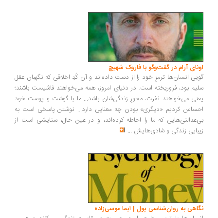
ونای آرام در گفت‌وگو با فاروک شهیچ
یی انسان‌ها ترمزِ خود را از دست داده‌اند و آن کُدِ اخلاقی که نگهبان عقل
یم بود، فروریخته است. در دنیای امروز، همه می‌خواهند فاشیست باشند؛
نی می‌خواهند نفرت، محورِ زندگی‌شان باشد... ما با گوشت و پوست خود
ساس کردیم «دیگری» بودن چه معنایی دارد... نوشتن پاسخی است به
‌عدالتی‌هایی که ما را احاطه کرده‌اند، و در عین حال، ستایشی است از
بایی زندگی و شادی‌هایش
...
اهی به روان‌شناسی پول | ایما موسی‌زاده