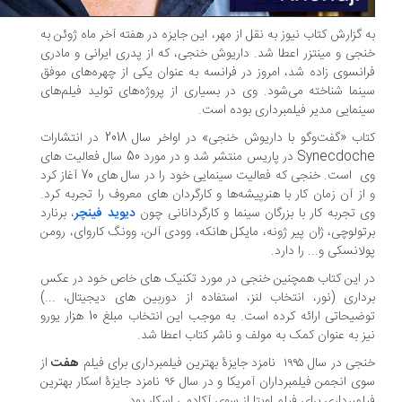
 گزارش کتاب نیوز به نقل از مهر، این جایزه در هفته آخر ماه ژوئن به
جی و مینتزر اعطا شد. داریوش خنجی، که از پدری ایرانی و مادری
انسوی زاده شد، امروز در فرانسه به عنوان یکی از چهره‌های موفق
نما شناخته می‌شود. وی در بسیاری از پروژه‌های تولید فیلم‌های
نمایی مدیر فیلمبرداری بوده است.
کتاب «گفت‌وگو با داریوش خنجی» در اواخر سال 2018 در انتشارات
Synecdoche در پاریس منتشر شد و در مورد 50 سال فعالیت های
وی است. خنجی که فعالیت سینمایی خود را در سال های 70 آغاز کرد
از آن زمان کار با هنرپیشه‌ها و کارگردان های معروف را تجربه کرد.
 تجربه کار با بزرگان سینما و کارگردانانی چون
دیوید فینچر
، برنارد
تولوچی، ژان پیر ژونه، مایکل هانکه، وودی آلن، وونگ کاروای، رومن
لانسکی و... را دارد.
 این کتاب همچنین خنجی در مورد تکنیک های خاص خود در عکس
داری (نور، انتخاب لنز، استفاده از دوربین های دیجیتال، ...)
توضیحاتی ارائه کرده است. به موجب این انتخاب مبلغ 10 هزار یورو
ز به عنوان کمک به مولف و ناشر کتاب اعطا شد.
 سال ۱۹۹۵ نامزد جایزهٔ بهترین فیلمبرداری برای فیلم
هفت
از
سوی انجمن فیلمبرداران آمریکا و در سال ۹۶ نامزد جایزهٔ اسکار بهترین
لمبرداری برای فیلم اویتا از سوی آکادمی اسکار بود.