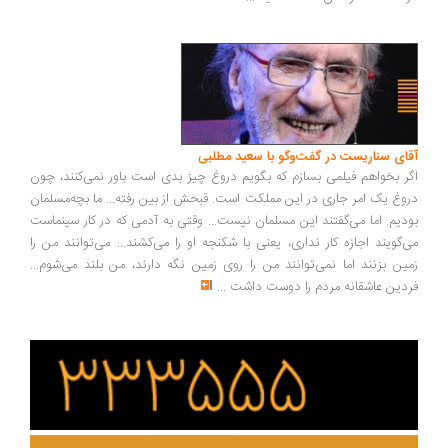
ای سناریست در گفت‌وگو با سعید مطلبی
ر بخواهم فیلمی بسازم که بگویم دروغ چیز بدی است باور نمی‌کنند، چون
وغ یک امر جاری در این مملکت است. قبحش از بین رفته... ما بچه‌مسلمان
دیم. اما می‌گفتند این مسلمان نیست... وقتی به آدمی که در کار سینماست
‌گویند اجازه کار نداری، یعنی با شکنجه او را می‌کشند... می‌توانند من را
ین بزنند اما نمی‌توانند من را روی زمین نگه دارند، من بلند می‌شوم...
دین عاشقانه مردم را دوست داشت
...