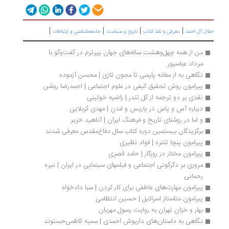
|
|
|
|
ال آل احمد
معرفی و نقد کتاب
تاریخ و سیاست
جامعه‌شناسی و ارتباطات
من از همه‌ چهل‌وهشت ساله‌های جهان پیرترم در گفت‌وگو با 
مرداد عباسپور 
نگاهی به از مغانه پارسی تا مجون تازی | محسن آزموده
پیرامون روش تحقیق کیفی در علوم اجتماعی | احمدرضا روشن 
نقدی بر دو ترجمه از گل تندر | راضیه خوئینی
درباره آس و پاس در پاریس و لندن | مهد‌ی کربلایی
و اما در روشنای تاریخ و فرهنگ ایران | آناهید خزیر
برگزیدگان بیستمین دوره کتاب سال دفاع‌مقدس معرفی شدند
پیرامون پنچا تنتره | فواد نظیری
پیرامون مختار در روزگار | حامد قصری
مروری بر دگرگونی اجتماعی و فیلمهای سینمایی در ایران | نیره 
رحمانی
پیرامون مهارت‌های عاطفی برای کار کردن | سبا دادخواه
پیرامون متاستاز اسرائیل | حسین انتظامی
بهار و خزان تهران به روایت رسول مهربان
نگاهی به داستان‌های داریوش احمدی | سمیه کاظمی‌حسنوند