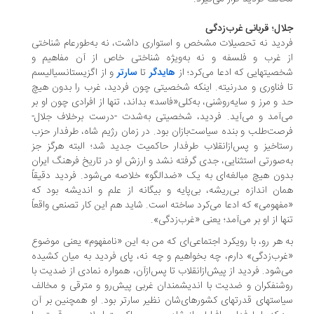
ال؛ قربانی غرب‌زدگی
دید نه تحصیلات مشخص و استواری داشت، نه به‌‏طورعام شناختی
 غرب و فلسفه و نه به‌‏ویژه شناختی خاص از آن مفاهیم و
صیت‏هایی که ادعا می‏‌کرد؛ از
هایدگر
تا
سارتر
و از اگزیستانسیالیسم
 فناوری و مدرنیته. اینکه شخصیتی چون فردید، غرب را بدون هیچ
 و مرز و سایه‌‏روشنی، به‌‏کلی«فاسد» بداند، تنها از افرادی چون او بر
‏‌آمد و می‏‌آید. فردید، شخصیتی به‏‌شدت -درست برخلاف جلال-
صت‏‌طلب و بنده سیاست‏‌بازان بود. در زمان رژیم شاه، طرفدار حزب
تاخیز و پس‌ازانقلاب طرفدار حاکمیت جدید شد؛ البته هرگز جز
‏‌صورتی استثنایی، جدی گرفته نشد و ارزش او در تاریخ فرهنگ ایران
ون هیچ ‏مبالغه‌‏ای به یک «ضدالگو» خلاصه می‏‌شود. فردید دقیقاً
ان اندازه بی‏‌ریشه، بی‌‏پایه و بیگانه از علم و اندیشه بود که
فهومی» که ادعا می‏‌کرد ساخته است. شاید هم این کار تصنعی واقعاً
ها از او بر می‏‌آمد؛ یعنی «غرب‌زدگی».
‏‌ هر رو، با رویکرد اجتماعی‌ای که من به این «نامفهوم» یعنی موضوع
رب‌زدگی» دارم، چه بخواهیم و چه نه، پای فردید به میان کشیده
‏‌شود. فردید از پیش‌ازانقلاب تا پس‌ازآن، همواره نمادی از ضدیت با
شنفکران و ضدیت با اندیشمندان غربی پیش‌رو و مترقی و مخالف
است‏های قدرت‏های کشورهای‌شان نظیر سارتر بود. او همچنین بر آن