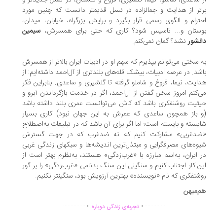
 ساعدی، شاملو، نیما، گلشیری، فروغ و گلستان، در نسل جدیدتر و
تر از هدایت و جمالزاده در نسل قدیم‏تر دانست که چنین مورد
ترام و الگوی رسمی قرار بگیرد و برایش بزرگراه، خیابان، میدان،
وستان و... تاسیس شود؟ کاری که حتی برای همسرش،
سیمین
نشور
نشد؟ گمان نمی‏‌کنم.
‏ سختی می‌‏توانم بپذیرم که سهم او در ادبیات ایران بالاتر از همسرش
شد. در عرصه ادبیات، بی‏شک قله‌‏های بلندتری از آل‏‌احمد داشته‌‏ایم: از
ایت، نیما، فروغ و شاملو گرفته تا گلشیری و ساعدی. بنابراین فکر
‏‌کنم امروز سخن‏ گفتن از آل‏‌احمد، اگر در خدمت بازگرداندن آبرو و
ثیت روشنفکری باشد که کاش می‌‏توانست عمری بلند داشته باشد
 باز همچون ساعدی که عمرش به این جهان نبود) کاری بسیار
یسته و بایسته است؛ اما اگر برای آن باشد که در تبلیغات به‌اصطلاح
ضدغربی» مشارکت کنیم که نه ضدغرب که در جهت گسترش
وه‏‌های مصرف‏گرایی و مبتذل‌ترین اندیشه‏‌ها و سبک‏های زندگی غربی
 ایران، به‌اسم مبارزه با «غرب‌زدگی» هستند، به‌نظرم بهتر است از
ن کار اجتناب کنیم و سنگینی این سنگ بدنامی «غرب‌زدگی» را بر گور
شنفکری که نام «نویسنده» بهترین آرزویش بود، سنگین‏تر نکنیم.
‌میهن
.
.
...............
..............
تجربه‌ی زندگی دوباره