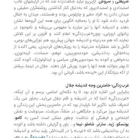
ریعتی
و
سروش
. ازاین‌رو نباید شگفت‏‌زده شد که در گرایش‏های غالب
تبدادی و استبداد‏پرور که به‌دنبال کنار گذاشتن روشنفکران حقیقی و
دان دادن به افراد حقیر و چاپلوس بوده و هستنند، میدان به امثال
دید داده شود تا او را به‌مثابه الگویی برای همه این گروه‏‌ها نشان
ند و اندیشه آن‏ها را نیز مبارزه با مفهومی بی‌‏ریشه و نا‏موجود در
ان‏های اروپایی، چون«غرب‌زدگی» اعلام کنند و افزون بر این تلاش
ایند که هم مدرنیته و اندیشه جهانی پیش‌رو، هم نوزایی‏‌های بومی،
مل و نقد متفکرانه مدرنیته را به رویکردهای فردیدی، یعنی آکنده از
اخلاقی، بداندیشی، خودمحور‏بینی، توهم، حسادت، کینه‏‌توزی‏،
خواهی و آلوده به سودجویی‏‌های سیاسی و ایدئولوژیک آلوده کنند
 بهتر بتوانند همه آن‏ها را مورد یورش قرار دهند. جلال در اینجا، بیشتر
 آ‏که بنیانگذار این «ایده» باشد، قربانی آن بود.
ب‌زدگی؛ خام‏ترین وجه اندیشه جلال
ابراین این اشاره لازم بود تا به نکته‌‏ای اساسی برسم و آن اینکه،
رب‌زدگی» آنجا که در اندیشه و قلم جلال می‏‌آید، به‌باور من یک
حراف شاید ناگزیر اما ناپایدار بود که در خام‏ترین بخش این زندگی و
دیشه بروز می‏‌کرد و جایگاهی در منشأ، سرشت، سرنوشت و نقش
جتماعی و فرهنگی او نداشت: چطور ممکن است کسی به
کامو
،
نسکو
،
ژید
،
سارتر
،
شاملو
،
نیما
و... باور و گرایش داشته باشد و آلوده
 آن بداندیشی باشد که «غرب» را در کلیت‌اش پلید بداند و اندیشه
دستاوردهایش را از بن و ریشه، بی‏‌پایه بپندارد؟ «
غرب‌زدگی
» و «
در