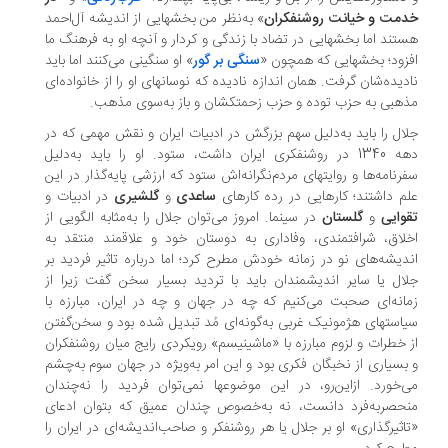
مت و خیانت روشنفکران
» به‌نظر من بخش‏هایی از اندیشه آل‏‌احمد
تند اما بخش‏هایی در تضاد با زندگی و کردار و آنچه او به فرهنگ ما
زود؛ بخش‏هایی که همچون «
سنگی بر گور
» او سنگینی می‏‌کنند اما باید
دیده‏‌شان گرفت. همان اندازه نادیده که نوسان‏های او را از خانواده‏‌ای
هبی به حزب توده و حزب زحمتکشان و باز به‌سوی مذهب.
ال را باید به‌دلیل سهم بزرگش در ادبیات ایران و نقش مهمی که در
دهه 1340 در روشنفکری ایران داشت، ستود. او را باید به‌دلیل
رنامه‌‏ها و روایت‏های مردم‌‏نگرانه‌‏اش ستود که ارزشی پایه‌‏گذار در این
م داشتند؛ کارهایی در رده کارهای
ساعدی
و
گلشیری
در ادبیات و
وایی
و
گلستان
در سینما. امروز می‌‏توان جلال را به‏‌مثابه الگویی از
لاق، شرافتمندی، وفاداری به دوستان خود و علاقمند منتقد به
دیشه‌‏های نو در زمانه خودش مطرح کرد؛ اما درباره تاثیر فردید بر
ال یا سایر اندیشمندان باید با تردید بسیار سخن گفت زیرا از
انه‏‌ای صحبت می‌‏کنیم که چه در جهان و چه در ایران، مبارزه با
است‏های هژمونیک غربی به‌‏گونه‏‌ای مُد تبدیل شده بود و سخن‌گفتن
 خطرات و لزوم مبارزه با «ماشینیسم» رویکردی رایج میان روشنفکران
بسیاری از نخبگان فکری بود و این امر به‏‌ویژه در جهان سوم به‌چشم
‏‌خورد. ازاین‌رو، در این موضوع‏ها نمی‏‌توان فردید را نه‏‌چندان
حصربه‌‏فرد دانست، نه به‏‌خصوص چندان عمیق که بتوان ادعای
اثیرگذاری» او بر جلال یا هر روشنفکر و صاحب‌اندیشه‌‏ای در ایران را