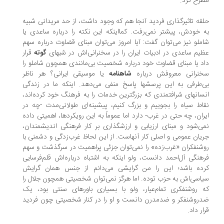
رح کرد.
قه تاثیرگذاری فردید آنجا هم که وجود داشت، از حد مریدانی شبیه
 خودش، پیش‏تر نمی‏‌رفت. کمااینکه این نکته را درباره ساعدی یا
ملو نیز می‏‌توان گفت: آیا امروز می‌‏توان مبنای قضاوت درباره سهم
یم ساعدی در ادبیات ایران را در سخنرانی‏‌اش در شب‏های
گوته
قرار
د یا مبنای قضاوت خود درباره شخصیت بی‏‌مانندی همچون شاملو را
خنرانی معروفش درباره
شاهنامه
یا موسیقی ایرانی؟ هر ناظر
‏‌طرفی به این پرسش‏ها پاسخ منفی می‏‌دهد. اینکه ما در زندگی
سان‏های شرافتمندی که بزرگترین خدمات را به فرهنگ خود کرده‏‌اند،
اط سیاه را بجوییم و بزرگ کنیم، پیشینه‌‏ای طولانی‏‌مدت -چه در
ران، چه حتی در غرب- دارد اما عموماً به این رویکردها، اهمیتی داده
ی‏‏‌شود و مبنای ارزیابی و ارزشگذاری بر کار فرهنگی اندیشمندان،
یان عمومی و اصلی کار آن‏ها‏ست. از این لحاظ غرب‌زدگی و دشمنی با
شنفکران «غرب‌زده» را نمی‌‏توان جزئی پراهمیت در سرگذشت و سهم
هنگی آل‏‌احمد دانست، ولو اینکه به اشتباه درباره‏‌اش قلم‌‏فرسایی
ده باشد؛ این را من گرایشی می‏‌دانم از جنس همان گرایش
اسی‏‌اش به حزب توده. اما هرگز نمی‌‏توان شخصیتی همچون جلال را
 روشنفکری تمام‏‌عیار، ولو با بسیاری باورهای سنتی بود، یک
روشنفکر و ضدمدرن دانست و او را در کنار شخصیتی چون فردید
ار داد.