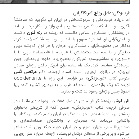
ب‌زدگی؛ عامل رواج آمریکاگرایی
ا درباره غرب‌زدگی و سرنوشت‌اش در ایران نیز بگوییم که سرمنشأ
ری ـ و نه اینکه چه‌کسی نخستین‌بار این واژه را به‌کار برد ـ را باید
 روشنفکران سنت‏گرای اسلامی دانست که ریشه در
رنه گنون
داشتند
باطنی‏‌گرایی او. اما خود مفهوم را باید از این سرمنشأ کاملاً جدا کرد.
‌نظر من معنویت‏‌گرایی، سنت‏‌گرایی، عرفان یا هر نوع اندیشه دینی
طن‏‌گرا را با تمام مخالفت‏‌هایش با «غرب» یا «انحطاط» غربی یا با
ناوری» و «ماشینیسم» نمی‌‏توان به‌هیچ‌رو با مفهوم بی‏‌معنایی چون
ب‌زدگی مقایسه کرد. یک راه ساده برای این‌کار یافتن واژه‌‏ای معادل
ن‌واژه در زبان‏های اروپایی است. استاد ارجمند، دکتر
مرتضی کُتبی
رجم کتاب «
غرب‌زدگی
» در فرانسه این واژه را occidentalite
رده که یک واژه‌‏سازی است که غرب را به بیماری تشبیه کند؛ زیرا
ولاً چنین واژه‏‌ای وجود نداشت و ندارد.
لن گرش
، پژوهشگر فرانسوی در سال 1988 در لوموند دیپلماتیک در
رفی ترجمه کتاب «غرب‌زدگی» ضمن آنکه از شریعتی به‌‏عنوان
شتاز این اندیشه بومی جهان‌سوم‏‌گرا در ایران یاد می‏‌کند، این کتاب را
اکنشی می‏‌داند که همزمان با واکنش‏های ضداستعماری و
امپریالیستی جهان سوم و در ایران دوره دیکتاتوری شاه، ظاهر
‏‏‌شود و بر برخی از سخنان مبتذل نویسنده ازجمله درباره هنر اروپایی