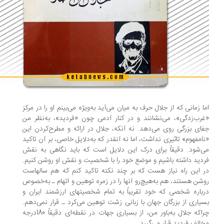
ا زمانی که از جلال حرف به میان می‏‌آید به‌ویژه می‏‌بینم او را در مرکز
رب‌زدگی»، می‌‏نشانند و در کنار آدمی چون «فردید»، به‌نظر من
ای بزرگی روی می‌‏دهد. نه آنکه، جلال در ارائه و مطرح‌کردن این
امفهوم» تاثیری نداشت، اما نه آنقدر که به‌دلایل خاصی، بر آن تاکید
‏‌شود. دقیقاً برای درک این دلایل است که باید نگاهی به نقش
دید داشته باشیم و موضع خود را با شخصیت و نقش او روشن کنیم.
 این راه نیاز هست که بر چند نکته تاکید کنم که هم سال‏هاست
شن هستند، هم به‌هیچ‌رو آن‏ها را در زمره توهین و اتهام ـ به‌‏خصوص
باره شخصی که خود تقریباً به تمام شخصیت‏های ارزشمند ایران و
یاری از بزرگان جهان با زبانی زشت توهین می‏‌کرد ـ قرار نمی‏‌دهم.
چراکه جلال به‌باور من، از بسیاری جهات در نقطه‏‌ای دقیقاً 180درجه
الف فردید قرار می‏‌گیرد.