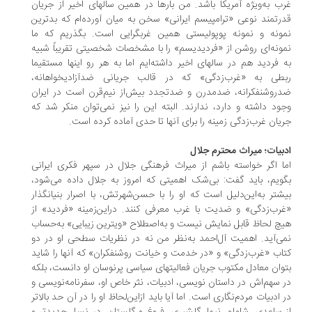
ب به‏‌ویژه آمریکا باشد. من بارها در همین سال‏های اخیر از جریان
رتمند نوعی «ترامپیسم ایرانی» سخن به میان آورده‌‏ام که بدترین
ونه و نمونه پوپولیستی همین غرب‏گرایی است. بگذریم که ما
ونه‌‏ای روشن از «فردیدیسم» را با مشخصات شخصیتی تقریباً شبیه
 فردید هم در سال‏های اخیر داشته‏‌ایم اما به‏ هر رو این‏ها مستقیما
طی به «غرب‌زدگی» که در قالب جریانی ضدآزادی‏خواهانه‏،
روشنفکرانه، ضدمدرن و ضدتجدد بیش‌از نیم‌قرن است در ایران
ود داشته و دارد، ندارند. البته این را نیز نمی‌‏توان منکر شد که
یان غرب‌زدگی زمینه را برای آنها تا حدی آماده کرده است.
بیات؛ میراث محترم جلال
ا اگر خواسته باشم از میراث فرهنگی جلال در سپهر فکری ایرانی
ویم، باید گفت: بی‏‌شک اهمیتی که امروز به جلال داده می‏‌شود،
شتر به‌این‌دلیل است که او را با حسن‌شهرتش، با اصرار بنیانگذار
رب‌زدگی» و ضدیت با غرب معرفی کنند. دراین‌زمینه «فردید» از
چ لحاظ قابل نمایش نیست و به‌اصطلاح «ویترین زیبایی» به‌حساب
ی‏‏‌آید. اهمیت آل‏‌احمد به‌نظر من نه در نظریات سطحی او در دو
اب «غرب‌زدگی» و «در خدمت و خیانت روشنفکران» که آن‏ها را شاید
وان معادل مکتوب جریان فعالیت‏های سیاسی پر‏نوسان او دانست، بلکه
 سهم‌اش در داستان ‏نویسی، ادبیات، نثر خاص او، سفرنامه‌‏نویسی و
 ادبیات مردم‌‏نگاری است. اما آیا باید ازاین‌لحاظ او را در آن حد بالاتر