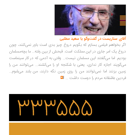
ای سناریست در گفت‌وگو با سعید مطلبی
ر بخواهم فیلمی بسازم که بگویم دروغ چیز بدی است باور نمی‌کنند، چون
وغ یک امر جاری در این مملکت است. قبحش از بین رفته... ما بچه‌مسلمان
دیم. اما می‌گفتند این مسلمان نیست... وقتی به آدمی که در کار سینماست
‌گویند اجازه کار نداری، یعنی با شکنجه او را می‌کشند... می‌توانند من را
ین بزنند اما نمی‌توانند من را روی زمین نگه دارند، من بلند می‌شوم...
دین عاشقانه مردم را دوست داشت
...