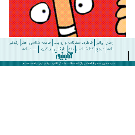
رمان ایرانی
خاطره، سفرنامه و روایت
جامعه شناسی
هنر
زندگی
نامه
مرجع
کتابشناسی
نقد
بایگانی
پیگیری
شناسنامه
کلیه حقوق محفوظ است و بازنشر مطالب با ذکر
کتاب نیوز
و درج لینک، بلامانع .