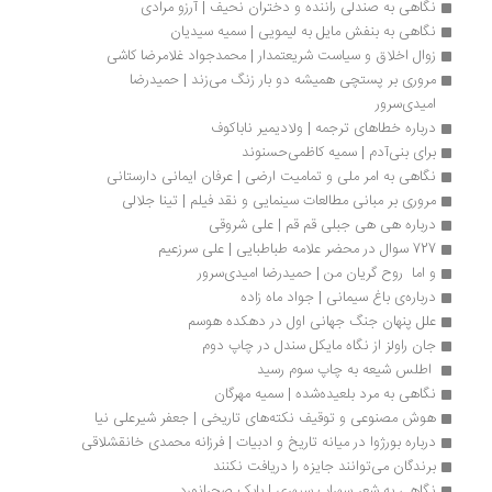
نگاهی به صندلی راننده و دختران نحیف | آرزو مرادی
نگاهی به بنفش مایل به لیمویی | سمیه سیدیان
زوال اخلاق و سیاست شریعتمدار | محمدجواد غلامرضا کاشی
مروری بر پستچی همیشه دو بار زنگ می‌زند | حمیدرضا 
امیدی‌سرور
درباره خطاهای ترجمه | ولادیمیر ناباکوف
برای بنی‌آدم | سمیه کاظمی‌حسنوند
نگاهی به امر ملی و تمامیت ارضی | عرفان ایمانی دارستانی
مروری بر مبانی مطالعات سینمایی و نقد فیلم | تینا جلالی
درباره هی هی جبلی قم قم | علی شروقی
727 سوال در محضر علامه طباطبایی | علی سرزعیم
و اما  روح گریان من | حمیدرضا امیدی‌سرور
درباره‌ی باغ سیمانی | جواد ماه زاده 
علل پنهان جنگ جهانی اول در دهکده هوسم
جان راولز از نگاه مایکل سندل در چاپ دوم
 اطلس شیعه به چاپ سوم رسید 
نگاهی به مرد بلعیده‌شده | سمیه مهرگان
هوش مصنوعی و توقیف نکته‌های تاریخی | جعفر شیرعلی نیا
درباره بورژوا در میانه‌ تاریخ و ادبیات | فرزانه محمدی خانقشلاقی
برندگان می‌توانند جایزه را دریافت نکنند
نگاهی به شعر سهراب سپهری | بابک صحرانورد