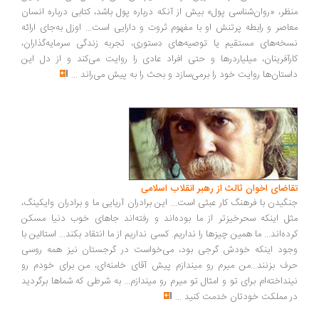
ظر، «روان‌شناسی پول» بیش از آنکه درباره پول باشد، کتابی درباره انسان
اصر و رابطه پرتنش او با مفهوم ثروت و دارایی است... اوزل به‌جای ارائه
خه‌های مستقیم یا توصیه‌های دستوری، تجربه زندگی سرمایه‌گذاران،
رآفرینان، میلیاردرها و حتی افراد عادی را روایت می‌کند و از دل این
ستان‌ها روایت خود را برمی‌سازد و بحث را به پیش می‌راند
...
اضای اخوان ثالث از رهبر انقلاب اسلامی
گیدن با فرهنگ کار عبثی است... این برادران آریایی ما و برادران وایکینگ،
ل اینکه سحرخیزتر از ما بوده‌اند و رفته‌اند جاهای خوب دنیا مسکن
ده‌اند... ما همین چیزها را نداریم. کسی نداریم از ما انتقاد بکند... استالین با
ود اینکه خودش گرجی بود، می‌خواست در گرجستان نیز همه روسی
ف بزنند...من میرم رو میندازم پیش آقای خامنه‌ای، من برای خودم رو
نداخته‌ام برای تو و امثال تو میرم رو میندازم... به شرطی که شماها برگردید
 مملکت خودتان خدمت کنید
...