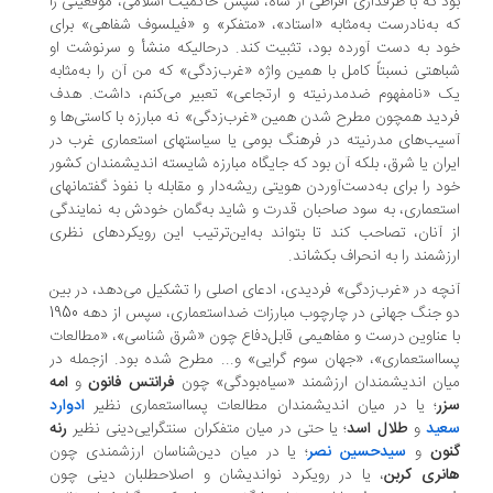
د که با طرفداری افراطی از شاه، سپس حاکمیت اسلامی، موقعیتی را
 به‌‏نادرست به‏‌مثابه «استاد»، «متفکر» و «فیلسوف شفاهی» برای
د به دست آورده بود، تثبیت کند. درحالی‏که منشأ و سرنوشت او
اهتی نسبتاً کامل با همین واژه «غرب‌زدگی» که من آن را به‏‌مثابه
 «نامفهوم ضدمدرنیته و ارتجاعی» تعبیر می‏‌کنم، داشت. هدف
دید همچون مطرح‏ شدن همین «غرب‌زدگی» نه مبارزه با کاستی‏‌ها و
یب‏‌های مدرنیته در فرهنگ بومی یا سیاست‏های استعماری غرب در
ران یا شرق، بلکه آن بود که جایگاه مبارزه شایسته اندیشمندان کشور
د را برای به‌دست‌آوردن هویتی ریشه‌‏دار و مقابله با نفوذ گفتمان‏های
تعماری، به سود صاحبان قدرت و شاید به‌گمان خودش به نمایندگی
 آنان، تصاحب کند تا بتواند به‌این‌ترتیب این رویکردهای نظری
زشمند را به انحراف بکشاند.
چه در «غرب‌زدگی» فردیدی، ادعای اصلی را تشکیل می‏‌دهد، در بین
دو جنگ جهانی در چارچوب مبارزات ضداستعماری، سپس از دهه 1950
 عناوین درست و مفاهیمی قابل‌دفاع چون «شرق‏ شناسی»، «مطالعات
ا‏استعماری»، «جهان ‏سوم‏ گرایی» و... مطرح شده بود. ازجمله در
ان اندیشمندان ارزشمند «سیاه‏‌بودگی» چون
فرانتس فانون
و
امه
زر
؛ یا در میان اندیشمندان مطالعات پسا‏استعماری نظیر
ادوارد
عید
و
طلال اسد
؛ یا حتی در میان متفکران سنت‏گرایی‌دینی نظیر
رنه
ون
و
سیدحسین نصر
؛ یا در میان دین‌‏شناسان ارزشمندی چون
نری کربن
، یا در رویکرد نو‏اندیشان و اصلاح‏طلبان دینی چون