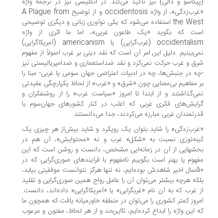
یکاسو و دالی) نیز تاکید می‏‌کند. در انگلیسی نیز در ترجمه واژه
«غرب‌زدگی»، از واژه occidentosis و از توضيح A Plague from
the West استفاده می‏‌شود که یکی نوآوری زبانی و دیگری توضیحی
ست که بگوید «یک طاعون غربی»، اما ما اثری از واژه
occidentalism (غرب‌گرایی) یا americanism (آمریکاگرایی)
ی‏‌بینیم. دلیل این امر آن است که نقد دینی بر غرب اصولاً از مفهوم
ق و غرب حرکت نمی‏‌کرد و نقد ضداستعماری و ضدامپریالیستی نیز
ه در جنبش‌‏ها، چه در ادبیات اعتراضی جهان سومی یا غربی- مبنا را
 مفاهیم بی‏‌معنایی چون «شرق» و «غرب» از لحاظ یکپارچگی عقیدتی
ی‏‌گذاشتند و از ابتدا تا امروز «سیاست غرب» را از روشنفکران و
ایش‏‌های فکری غربی که اغلب در کنار کشورهای جهان‌سوم با
رتمندان غربی مبارزه می‏‌کردند، جدا می‏‌دانستند.
رب‌زدگی» را شاید بتوان یک رویکرد و شاید بیش‌از هر چیزی یک
نه‌‏توزی نسبت به «شکل» غرب و نه «محتوایش»، آن‏ هم در
ش‏هایی از آن در زمان‏ه‌ایی مشخص، دانست و روشن است که این
هوم یا بهتر است بگوییم نامفهوم با فرآیندهای صوری‏‏‌گرایی که در
50سال اخیر شاهدش بوده‌‏ایم، نه ‏تنها هرگز نتوانست موفقیتی بیابد،
که هرچه بیشتر می‌‏توان آن را عامل رواج همین صوری‏‌گرایی و تقلید
 غرب که به آن نام «غرب‏گرایی» یا «آمریکا‏‏گرایی» داده‌‏اند، دانست.
روز کمتر کشوری را می‌‏توان در منطقه خاورمیانه یافت که همچون ما
 این واژه را ابداع کرده‏‌ایم، تااین‌حد و از هر لحاظ، مفتون و مرعوب