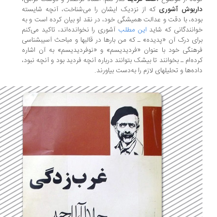
اریوش آشوری
که از نزدیک ایشان را می‌‏شناخت، آنچه شایسته
ده، با دقت و عدالت همیشگی خود، در نقد او بیان کرده‏ است و به
انندگانی که شاید
این مطلب
آشوری را نخوانده‌‏اند، تاکید می‏‌کنم
ای درک آن «پدیده‏» ـ که من بارها در قالب‏ها و مباحث آسیب‏شناسی
هنگی خود با عنوان «فردیدیسم» و «نوفردیدیسم» به آن اشاره
ده‌‏ام ـ بخوانند تا بی‏شک بتوانند درباره آنچه فردید بود و آنچه نبود،
ده‏‌ها و تحلیل‏های لازم را به‌دست بیاورند.